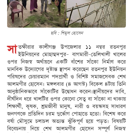
ছবি : শিমুল হোসেন
সা
তক্ষীরার কালীগঞ্জ উপজেলার ১১ নম্বর রতনপুর
ইউনিয়নের মোহাম্মদপুর– বাগমারী–তেলিখালী খালের
ওপর নিজস্ব অর্থায়নে একটি বাঁশের সাঁকো নির্মাণ করে
মানবিক উদ্যোগের দৃষ্টান্ত স্থাপন করেছেন রতনপুর ইউনিয়ন
পরিষদের চেয়ারম্যান পদপ্রার্থী ও বিশিষ্ট সমাজসেবক শেখ
আলমগীর হোসেন। মঙ্গলবার (৪ আগস্ট) বিকেল ৪টায় তিনি
আনুষ্ঠানিকভাবে সাঁকোটির উদ্বোধন করেন।স্থানীয়দের দাবি,
দীর্ঘদিন ধরে খালটির ওপর কোনো সেতু বা সাঁকো না থাকায়
শিক্ষার্থী, কৃষক, শ্রমজীবী মানুষ, নারী ও বয়স্কসহ সাধারণ
জনগণকে প্রতিদিন চরম দুর্ভোগ পোহাতে হতো। বিশেষ করে
বর্ষা মৌসুমে চলাচল অত্যন্ত ঝুঁকিপূর্ণ হয়ে পড়ত। বিষয়টি
বিবেচনায় নিয়ে শেখ আলমগীর হোসেন সম্পূর্ণ নিজস্ব