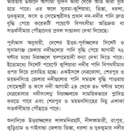
ভারতীয় উজানে আগামী দুদিন ভারী থেকে অতি ভারী বৃষ্টি
হতে পারে। এর ফলে সুরমা-কুশিয়ারা, তিস্তা, ধরলা,
দুধকুমার, কংস ও সোমেশ্বরীসহ প্রধান নদ-নদীর পানি দ্রুত
বৃদ্ধি পেয়ে কয়েকটি পয়েন্টে বিপৎসীমা অতিক্রম বা
সতর্কসীমায় পৌঁছানোর প্রবল সম্ভাবনা দেখা দিয়েছে।
পূর্বাভাস অনুযায়ী, দেশের উত্তর-পূর্বাঞ্চলের সিলেট ও
সুনামগঞ্জ জেলায় নদীগুলোর পানি বৃদ্ধি পেয়ে আগামী ৭২
ঘণ্টার মধ্যে নিম্নাঞ্চলে স্বল্পমেয়াদী বন্যা দেখা দিতে পারে।
ইতোমধ্যে সিলেট পয়েন্টে কুশিয়ারা নদীর পানি বিপৎসীমার
ওপর দিয়ে প্রবাহিত হচ্ছে। একইসঙ্গে নেত্রকোণা, শেরপুর ও
ময়মনসিংহ জেলার নদীগুলোর পানি সমতল বৃদ্ধি পাওয়ায়
সোমেশ্বরী ও কংস নদী আগামী ২৪ থেকে ৪৮ ঘণ্টার মধ্যে
নেত্রকোণার নদীসংলগ্ন নিম্নাঞ্চলকে সাময়িকভাবে প্লাবিত
করতে পারে এবং শেরপুর ও ময়মনসিংহের নিচু এলাকা
সতর্কসীমায় পৌঁছাতে পারে।
অন্যদিকে উত্তরাঞ্চলের লালমনিরহাট, নীলফামারী, রংপুর,
কুড়িগ্রাম ও গাইবান্ধা জেলায় তিস্তা, ধরলা ও দুধকুমার নদীর