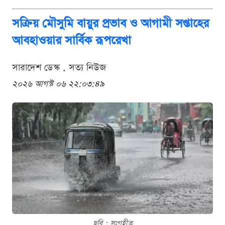
সক্রিয় মৌসুমি বায়ুর প্রভাব ও আগামী সপ্তাহের
আবহাওয়ার সার্বিক রূপরেখা
সারাদেশ ডেস্ক . সত্য নিউজ
২০২৬ আগস্ট ০৬ ২২:০৩:৪৯
ছবি : সংগৃহীত