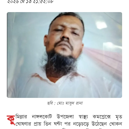
২০২৬ মে ১৩ ২১:৫২:০৮
ছবি : মোঃ মাসুদ রানা
কু
মিল্লার নাঙ্গলকোট উপজেলা স্বাস্থ্য কমপ্লেক্সে মৃত
ঘোষণার প্রায় তিন ঘণ্টা পর নড়েচড়ে উঠেছেন খোকন