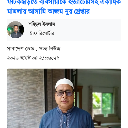
ফটিকছড়িতে ব্যবসায়ীকে হত্যাচেষ্টাসহ একাধিক
মামলার আসামি আজম নুর গ্রেপ্তার
শ‌হিদুল ইসলাম
স্টাফ রিপোর্টার
সারাদেশ ডেস্ক . সত্য নিউজ
২০২৬ আগস্ট ০৪ ২১:৩৯:২৯