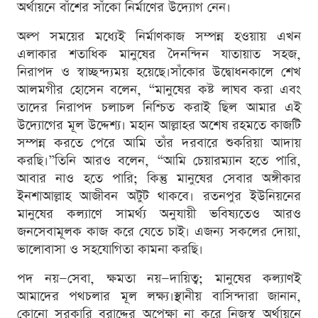
অর্থায়নে বাঁশের সাঁকো নির্মাণের উদ্যোগ নেন।
অল্প সময়ের মধ্যেই নির্মাণকাজ সম্পন্ন হওয়ায় এখন
এলাকার শতাধিক মানুষের দৈনন্দিন যাতায়াত সহজ,
নিরাপদ ও স্বাচ্ছন্দ্যময় হয়েছে।সাঁকোর উদ্বোধনকালে শেখ
আলমগীর হোসেন বলেন, “মানুষের কষ্ট লাঘব করা এবং
তাদের নিরাপদ চলাচল নিশ্চিত করাই ছিল আমার এই
উদ্যোগের মূল উদ্দেশ্য। মহান আল্লাহর অশেষ রহমতে কাজটি
সম্পন্ন করতে পেরে আমি তাঁর দরবারে শুকরিয়া আদায়
করছি।”তিনি আরও বলেন, “আমি চেয়ারম্যান হতে পারি,
আবার নাও হতে পারি; কিন্তু মানুষের সেবার অঙ্গীকার
ইনশাআল্লাহ আজীবন অটুট থাকবে। রতনপুর ইউনিয়নের
মানুষের কল্যাণে সামর্থ্য অনুযায়ী ভবিষ্যতেও আরও
জনসেবামূলক কাজ করে যেতে চাই। এজন্য সকলের দোয়া,
ভালোবাসা ও সহযোগিতা কামনা করছি।
পদ নয়—সেবা, ক্ষমতা নয়—দায়িত্ব; মানুষের কল্যাণই
আমাদের পথচলার মূল লক্ষ্য।স্থানীয় বাসিন্দারা জানান,
কোনো সরকারি বরাদ্দের অপেক্ষা না করে নিজস্ব অর্থায়নে