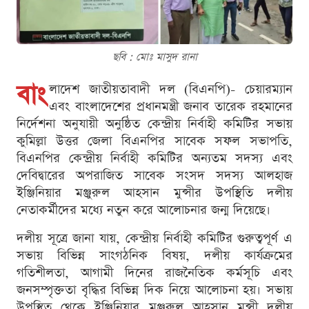
ছবি : মোঃ মাসুদ রানা
বাং
লাদেশ জাতীয়তাবাদী দল (বিএনপি)- চেয়ারম্যান
এবং বাংলাদেশের প্রধানমন্ত্রী জনাব তারেক রহমানের
নির্দেশনা অনুযায়ী অনুষ্ঠিত কেন্দ্রীয় নির্বাহী কমিটির সভায়
কুমিল্লা উত্তর জেলা বিএনপির সাবেক সফল সভাপতি,
বিএনপির কেন্দ্রীয় নির্বাহী কমিটির অন্যতম সদস্য এবং
দেবিদ্বারের অপরাজিত সাবেক সংসদ সদস্য আলহাজ
ইঞ্জিনিয়ার মঞ্জুরুল আহসান মুন্সীর উপস্থিতি দলীয়
নেতাকর্মীদের মধ্যে নতুন করে আলোচনার জন্ম দিয়েছে।
দলীয় সূত্রে জানা যায়, কেন্দ্রীয় নির্বাহী কমিটির গুরুত্বপূর্ণ এ
সভায় বিভিন্ন সাংগঠনিক বিষয়, দলীয় কার্যক্রমের
গতিশীলতা, আগামী দিনের রাজনৈতিক কর্মসূচি এবং
জনসম্পৃক্ততা বৃদ্ধির বিভিন্ন দিক নিয়ে আলোচনা হয়। সভায়
উপস্থিত থেকে ইঞ্জিনিয়ার মঞ্জুরুল আহসান মুন্সী দলীয়