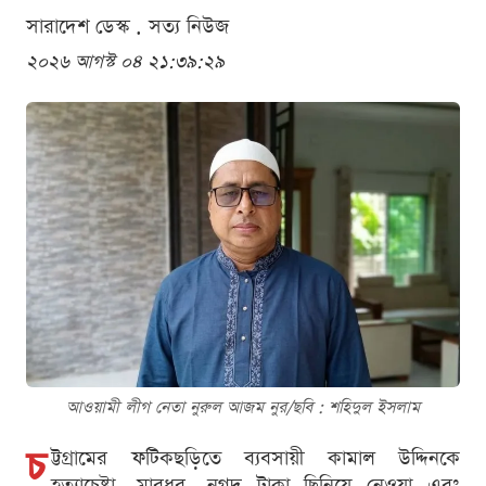
সারাদেশ ডেস্ক . সত্য নিউজ
২০২৬ আগস্ট ০৪ ২১:৩৯:২৯
আওয়ামী লীগ নেতা নুরুল আজম নুর/ছবি : শ‌হিদুল ইসলাম
চ
ট্টগ্রামের ফটিকছড়িতে ব্যবসায়ী কামাল উদ্দিনকে
হত্যাচেষ্টা, মারধর, নগদ টাকা ছিনিয়ে নেওয়া এবং