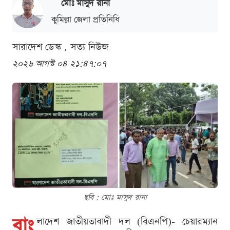
মোঃ মাসুদ রানা
কুমিল্লা জেলা প্রতিনিধি
সারাদেশ ডেস্ক . সত্য নিউজ
২০২৬ আগস্ট ০৪ ২১:৪৭:০৭
ছবি : মোঃ মাসুদ রানা
বাং
লাদেশ জাতীয়তাবাদী দল (বিএনপি)- চেয়ারম্যান