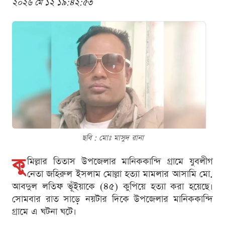
২০২৬ মে ১২ ১৯:৪২:৫৩
ছবি : মোঃ মাসুদ রানা
কু
মিল্লার তিতাস উপজেলার মানিককান্দি গ্রামে যুবলীগ
নেতা জহিরুল ইসলাম মোল্লা হত্যা মামলার আসামি মো.
আবদুল লতিফ ভূঁইয়াকে (৪৫) কুপিয়ে হত্যা করা হয়েছে।
সোমবার রাত সাড়ে নয়টার দিকে উপজেলার মানিককান্দি
গ্রামে এ ঘটনা ঘটে।