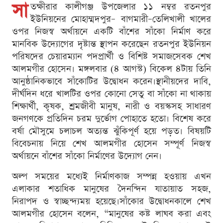
সা
তক্ষীরার কালীগঞ্জ উপজেলার ১১ নম্বর রতনপুর
ইউনিয়নের মোহাম্মদপুর– বাগমারী–তেলিখালী খালের
ওপর নিজস্ব অর্থায়নে একটি বাঁশের সাঁকো নির্মাণ করে
মানবিক উদ্যোগের দৃষ্টান্ত স্থাপন করেছেন রতনপুর ইউনিয়ন
পরিষদের চেয়ারম্যান পদপ্রার্থী ও বিশিষ্ট সমাজসেবক শেখ
আলমগীর হোসেন। মঙ্গলবার (৪ আগস্ট) বিকেল ৪টায় তিনি
আনুষ্ঠানিকভাবে সাঁকোটির উদ্বোধন করেন।স্থানীয়দের দাবি,
দীর্ঘদিন ধরে খালটির ওপর কোনো সেতু বা সাঁকো না থাকায়
শিক্ষার্থী, কৃষক, শ্রমজীবী মানুষ, নারী ও বয়স্কসহ সাধারণ
জনগণকে প্রতিদিন চরম দুর্ভোগ পোহাতে হতো। বিশেষ করে
বর্ষা মৌসুমে চলাচল অত্যন্ত ঝুঁকিপূর্ণ হয়ে পড়ত। বিষয়টি
বিবেচনায় নিয়ে শেখ আলমগীর হোসেন সম্পূর্ণ নিজস্ব
অর্থায়নে বাঁশের সাঁকো নির্মাণের উদ্যোগ নেন।
অল্প সময়ের মধ্যেই নির্মাণকাজ সম্পন্ন হওয়ায় এখন
এলাকার শতাধিক মানুষের দৈনন্দিন যাতায়াত সহজ,
নিরাপদ ও স্বাচ্ছন্দ্যময় হয়েছে।সাঁকোর উদ্বোধনকালে শেখ
আলমগীর হোসেন বলেন, “মানুষের কষ্ট লাঘব করা এবং