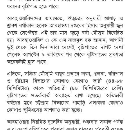
ধরনের বৃষ্টিপাত হতে পারে।
আবহাওয়াবিদদের ভাষ্যমতে, ঋতুচক্র অনুযায়ী আষাঢ় ও
শ্রাবণ বর্ষাকাল হলেও আবহাওয়া দপ্তরের হিসাব অনুযায়ী জুন
থেকে সেপ্টেম্বর—এই চার মাস জুড়ে বর্ষা মৌসুম বিবেচিত
হয়। আবহাওয়াবিদ এ কে এম নাজমুল হক জানান, আগামী
দুই থেকে তিন দিন সারা দেশেই বৃষ্টিপাতের দাপট দেখা
গেলেও আগস্টের ৯ তারিখের পর থেকে বৃষ্টিপাতের প্রবণতা
অনেকটাই হ্রাস পাবে।
এদিকে, সক্রিয় মৌসুমি বায়ুর প্রভাবে ঢাকা, খুলনা, বরিশাল
ও চট্টগ্রাম বিভাগের কোথাও কোথাও ভারী (৪৪-৮৮
মিলিমিটার) থেকে অতিভারী (৮৮ মিলিমিটারের বেশি)
বৃষ্টিপাতের সতর্কবার্তা অব্যাহত রাখা হয়েছে। অতিভারী
বর্ষণের মুখে চট্টগ্রাম বিভাগের পাহাড়ি এলাকার কোথাও
কোথাও ভূমিধসের আশঙ্কাও করা হচ্ছে।
আবহাওয়ার নিয়মিত বুলেটিন অনুযায়ী, শুক্রবার সকাল পর্যন্ত
সারা দেশে বৃষ্টিপাতের প্রবণতা বজায় থাকবে। পরবর্তী কয়েক