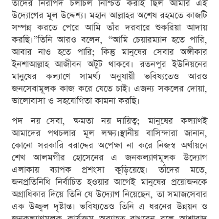
তাদের নিরাপদ চলাচল নিশ্চিত করাই ছিল আমার এই
উদ্যোগের মূল উদ্দেশ্য। মহান আল্লাহর অশেষ রহমতে কাজটি
সম্পন্ন করতে পেরে আমি তাঁর দরবারে শুকরিয়া আদায়
করছি।”তিনি আরও বলেন, “আমি চেয়ারম্যান হতে পারি,
আবার নাও হতে পারি; কিন্তু মানুষের সেবার অঙ্গীকার
ইনশাআল্লাহ আজীবন অটুট থাকবে। রতনপুর ইউনিয়নের
মানুষের কল্যাণে সামর্থ্য অনুযায়ী ভবিষ্যতেও আরও
জনসেবামূলক কাজ করে যেতে চাই। এজন্য সকলের দোয়া,
ভালোবাসা ও সহযোগিতা কামনা করছি।
পদ নয়—সেবা, ক্ষমতা নয়—দায়িত্ব; মানুষের কল্যাণই
আমাদের পথচলার মূল লক্ষ্য।স্থানীয় বাসিন্দারা জানান,
কোনো সরকারি বরাদ্দের অপেক্ষা না করে নিজস্ব অর্থায়নে
শেখ আলমগীর হোসেনের এ জনকল্যাণমূলক উদ্যোগ
এলাকায় ব্যাপক প্রশংসা কুড়িয়েছে। তাঁদের মতে,
জনপ্রতিনিধি নির্বাচিত হওয়ার আগেই মানুষের প্রয়োজনকে
অগ্রাধিকার দিয়ে তিনি যে উদ্যোগ নিয়েছেন, তা সমাজসেবার
এক উজ্জ্বল দৃষ্টান্ত। ভবিষ্যতেও তিনি এ ধরনের উন্নয়ন ও
জনকল্যাণমূলক কার্যক্রম অব্যাহত রাখবেন বলে আশাবাদ