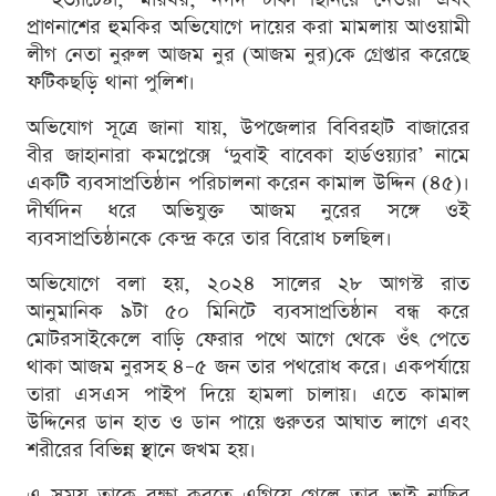
প্রাণনাশের হুমকির অভিযোগে দায়ের করা মামলায় আওয়ামী
লীগ নেতা নুরুল আজম নুর (আজম নুর)কে গ্রেপ্তার করেছে
ফটিকছড়ি থানা পুলিশ।
অভিযোগ সূত্রে জানা যায়, উপজেলার বিবিরহাট বাজারের
বীর জাহানারা কমপ্লেক্সে ‘দুবাই বাবেকা হার্ডওয়্যার’ নামে
একটি ব্যবসাপ্রতিষ্ঠান পরিচালনা করেন কামাল উদ্দিন (৪৫)।
দীর্ঘদিন ধরে অভিযুক্ত আজম নুরের সঙ্গে ওই
ব্যবসাপ্রতিষ্ঠানকে কেন্দ্র করে তার বিরোধ চলছিল।
অভিযোগে বলা হয়, ২০২৪ সালের ২৮ আগস্ট রাত
আনুমানিক ৯টা ৫০ মিনিটে ব্যবসাপ্রতিষ্ঠান বন্ধ করে
মোটরসাইকেলে বাড়ি ফেরার পথে আগে থেকে ওঁৎ পেতে
থাকা আজম নুরসহ ৪–৫ জন তার পথরোধ করে। একপর্যায়ে
তারা এসএস পাইপ দিয়ে হামলা চালায়। এতে কামাল
উদ্দিনের ডান হাত ও ডান পায়ে গুরুতর আঘাত লাগে এবং
শরীরের বিভিন্ন স্থানে জখম হয়।
এ সময় তাকে রক্ষা করতে এগিয়ে গেলে তার ভাই নাছির