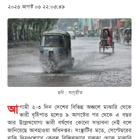
২০২৬ আগস্ট ০৬ ২২:০৩:৪৯
ছবি : সংগৃহীত
আ
গামী ২-৩ দিন দেশের বিভিন্ন অঞ্চলে মাঝারি থেকে
ভারী বৃষ্টিপাত হলেও ৯ আগস্টের পর থেকে এ বছর
আর উল্লেখযোগ্য ভারী বর্ষণের কোনো সম্ভাবনা নেই বলে
জানিয়েছে আবহাওয়া অধিদপ্তর। সংস্থাটির মতে, সেপ্টেম্বরের
বাকি দিনগুলোতে কেবল বিচ্ছিন্নভাবে হালকা থেকে মাঝারি