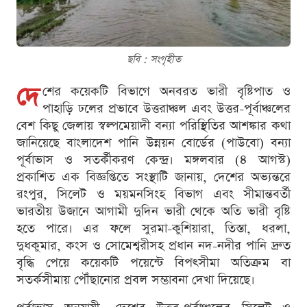
ছবি : সংগৃহীত
দে
শের কয়েকটি বিভাগে অনবরত ভারী বৃষ্টিপাত ও
পাহাড়ি ঢলের প্রভাবে উত্তরাঞ্চল এবং উত্তর-পূর্বাঞ্চলের
বেশ কিছু জেলায় স্বল্পমেয়াদী বন্যা পরিস্থিতির আশঙ্কার কথা
জানিয়েছে বাংলাদেশ পানি উন্নয়ন বোর্ডের (পাউবো) বন্যা
পূর্বাভাস ও সতর্কীকরণ কেন্দ্র। মঙ্গলবার (৪ আগস্ট)
প্রকাশিত এক বিজ্ঞপ্তিতে সংস্থাটি জানায়, দেশের অভ্যন্তরে
রংপুর, সিলেট ও ময়মনসিংহ বিভাগ এবং সীমান্তবর্তী
ভারতীয় উজানে আগামী দুদিন ভারী থেকে অতি ভারী বৃষ্টি
হতে পারে। এর ফলে সুরমা-কুশিয়ারা, তিস্তা, ধরলা,
দুধকুমার, কংস ও সোমেশ্বরীসহ প্রধান নদ-নদীর পানি দ্রুত
বৃদ্ধি পেয়ে কয়েকটি পয়েন্টে বিপৎসীমা অতিক্রম বা
সতর্কসীমায় পৌঁছানোর প্রবল সম্ভাবনা দেখা দিয়েছে।