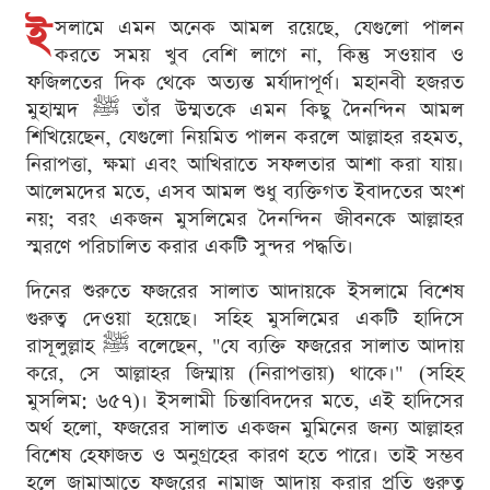
ই
সলামে এমন অনেক আমল রয়েছে, যেগুলো পালন
করতে সময় খুব বেশি লাগে না, কিন্তু সওয়াব ও
ফজিলতের দিক থেকে অত্যন্ত মর্যাদাপূর্ণ। মহানবী হজরত
মুহাম্মদ ﷺ তাঁর উম্মতকে এমন কিছু দৈনন্দিন আমল
শিখিয়েছেন, যেগুলো নিয়মিত পালন করলে আল্লাহর রহমত,
নিরাপত্তা, ক্ষমা এবং আখিরাতে সফলতার আশা করা যায়।
আলেমদের মতে, এসব আমল শুধু ব্যক্তিগত ইবাদতের অংশ
নয়; বরং একজন মুসলিমের দৈনন্দিন জীবনকে আল্লাহর
স্মরণে পরিচালিত করার একটি সুন্দর পদ্ধতি।
দিনের শুরুতে ফজরের সালাত আদায়কে ইসলামে বিশেষ
গুরুত্ব দেওয়া হয়েছে। সহিহ মুসলিমের একটি হাদিসে
রাসূলুল্লাহ ﷺ বলেছেন, "যে ব্যক্তি ফজরের সালাত আদায়
করে, সে আল্লাহর জিম্মায় (নিরাপত্তায়) থাকে।" (সহিহ
মুসলিম: ৬৫৭)। ইসলামী চিন্তাবিদদের মতে, এই হাদিসের
অর্থ হলো, ফজরের সালাত একজন মুমিনের জন্য আল্লাহর
বিশেষ হেফাজত ও অনুগ্রহের কারণ হতে পারে। তাই সম্ভব
হলে জামাআতে ফজরের নামাজ আদায় করার প্রতি গুরুত্ব