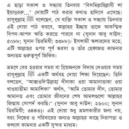
এ ছাড়া সকাল ও সন্ধ্যায় তিনবার "বিসমিল্লাহিল্লাযী লা
ইয়াদুররু..." দোয়াটি পাঠ করার কথাও হাদিসে এসেছে।
রাসূলুল্লাহ ﷺ বলেছেন, যে ব্যক্তি সকাল ও সন্ধ্যায় তিনবার
এই দোয়া পাঠ করবে, আল্লাহর ইচ্ছায় তাকে আকস্মিক
বিপদ-আপদ ক্ষতি করতে পারবে না (সুনান আবু দাউদ:
৫০৮৮; সুনান তিরমিযী: ৩৩৮৮)। ইসলামী স্কলারদের মতে,
এটি আল্লাহর ওপর পূর্ণ ভরসা ও তাঁর হেফাজত কামনার
অন্যতম গুরুত্বপূর্ণ জিকির।
ভ্রমণে বের হওয়ার সময় বা প্রিয়জনকে বিদায় দেওয়ার সময়
রাসূলুল্লাহ ﷺ একটি অর্থবহ দোয়া শিক্ষা দিয়েছেন। তিনি
বলতেন, "আস্তাওদি'উল্লাহা দীনাকা ওয়া আমানাতাকা ওয়া
খাওয়াতীমা আমালিকা" অর্থাৎ, "আমি তোমার দীন, তোমার
আমানত এবং তোমার জীবনের শেষ আমলগুলো আল্লাহর
জিম্মায় সোপর্দ করছি।" (সুনান আবু দাউদ: ২৬০০; সুনান
তিরমিযী: ৩৪৪৩)। এই দোয়া শুধু ভ্রমণকারীর জন্য নয়,
বরং নিজের ও পরিবারের জন্যও আল্লাহর কাছে নিরাপত্তা ও
কল্যাণ কামনার একটি সুন্দর মাধ্যম।