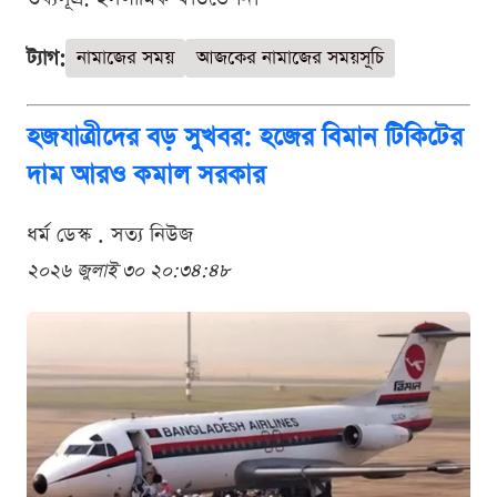
ট্যাগ:
নামাজের সময়
আজকের নামাজের সময়সূচি
হজযাত্রীদের বড় সুখবর: হজের বিমান টিকিটের
দাম আরও কমাল সরকার
ধর্ম ডেস্ক . সত্য নিউজ
২০২৬ জুলাই ৩০ ২০:৩৪:৪৮