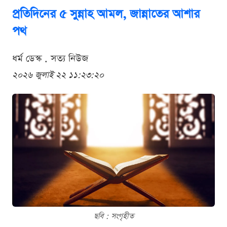
প্রতিদিনের ৫ সুন্নাহ আমল, জান্নাতের আশার
পথ
ধর্ম ডেস্ক . সত্য নিউজ
২০২৬ জুলাই ২২ ১১:২৩:২০
ছবি : সংগৃহীত