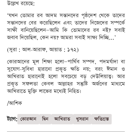
উল্লেখ রয়েছে:
‘যখন তোমার রব আদম সন্তানদের পৃষ্ঠদেশ থেকে তাদের
সন্তানদের বের করেছিলেন এবং তাদের নিজেদের সম্পর্কে
সাক্ষী বানিয়েছিলেন—আমি কি তোমাদের রব নই? সবাই
জবাব দিয়েছিল, কেন নয়? আমরা সবাই সাক্ষ্য দিচ্ছি...’
(সুরা : আল-আরাফ, আয়াত : ১৭২)
কোরআনের মূল শিক্ষা হলো—পার্থিব সম্পদ, পদমর্যাদা বা
সুযোগ-সুবিধা হারানো প্রকৃত ক্ষতি নয়; বরং ঈমান ও
আখিরাত হারানোই হলো সবচেয়ে বড় দেউলিয়াত্ব। আর
প্রকৃত সফলতা কেবল আল্লাহর সন্তুষ্টি অর্জনের মাধ্যমে
আখিরাতে মুক্তি লাভের মধ্যেই নিহিত।
/আশিক
ট্যাগ:
কোরআন
দ্বিন
আখিরাত
খুসরান
ক্ষতিগ্রস্ত