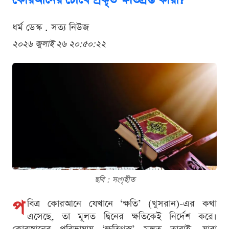
কোরআনের চোখে প্রকৃত ক্ষতিগ্রস্ত কারা?
ধর্ম ডেস্ক . সত্য নিউজ
২০২৬ জুলাই ২৬ ২০:৫০:২২
ছবি : সংগৃহীত
প
বিত্র কোরআনে যেখানে ‘ক্ষতি’ (খুসরান)-এর কথা
এসেছে, তা মূলত দ্বিনের ক্ষতিকেই নির্দেশ করে।