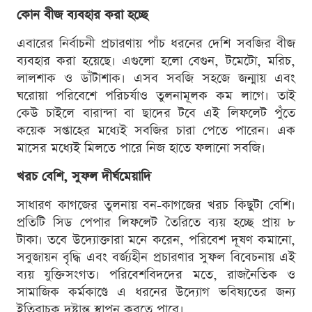
কোন বীজ ব্যবহার করা হচ্ছে
এবারের নির্বাচনী প্রচারণায় পাঁচ ধরনের দেশি সবজির বীজ
ব্যবহার করা হয়েছে। এগুলো হলো বেগুন, টমেটো, মরিচ,
লালশাক ও ডাঁটাশাক। এসব সবজি সহজে জন্মায় এবং
ঘরোয়া পরিবেশে পরিচর্যাও তুলনামূলক কম লাগে। তাই
কেউ চাইলে বারান্দা বা ছাদের টবে এই লিফলেট পুঁতে
কয়েক সপ্তাহের মধ্যেই সবজির চারা পেতে পারেন। এক
মাসের মধ্যেই মিলতে পারে নিজ হাতে ফলানো সবজি।
খরচ বেশি, সুফল দীর্ঘমেয়াদি
সাধারণ কাগজের তুলনায় বন-কাগজের খরচ কিছুটা বেশি।
প্রতিটি সিড পেপার লিফলেট তৈরিতে ব্যয় হচ্ছে প্রায় ৮
টাকা। তবে উদ্যোক্তারা মনে করেন, পরিবেশ দূষণ কমানো,
সবুজায়ন বৃদ্ধি এবং বর্জ্যহীন প্রচারণার সুফল বিবেচনায় এই
ব্যয় যুক্তিসংগত। পরিবেশবিদদের মতে, রাজনৈতিক ও
সামাজিক কর্মকাণ্ডে এ ধরনের উদ্যোগ ভবিষ্যতের জন্য
ইতিবাচক দৃষ্টান্ত স্থাপন করতে পারে।