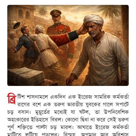
ব্রি
টিশ শাসনামলে একদিন এক ইংরেজ সামরিক কর্মকর্তা
রাগের বশে এক তরুণ ভারতীয় যুবকের গালে সপাটে
চড় বসান। মুহূর্তের মধ্যেই যা ঘটল, তা উপনিবেশিক
অহংকারের ইতিহাসে বিরল। কোনো দ্বিধা না করে সেই তরুণ
পূর্ণ শক্তিতে পাল্টা চড় মারল। আঘাতে ইংরেজ কর্মকর্তা
মাটিতে লুটিয়ে পড়লেন। বিস্ময়, অপমান আর অবিশ্বাস