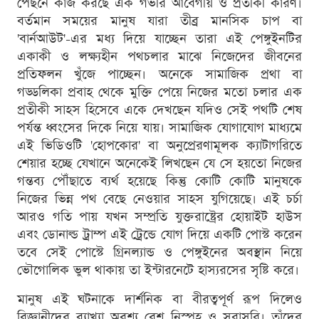
পেছনে কাজ করছে এক গভীর আবেগীয় ও প্রতীকী কারণ।
বর্তমান সময়ের মানুষ যারা তীব্র মানসিক চাপ বা
'বার্নআউট'-এর মধ্য দিয়ে যাচ্ছেন তারা এই পেঙ্গুইনটির
একাকী ও লক্ষ্যহীন পথচলার মাঝে নিজেদের জীবনের
প্রতিফলন খুঁজে পাচ্ছেন। অনেকে সামাজিক প্রথা বা
গড্ডলিকা প্রবাহ থেকে মুক্তি পেয়ে নিজের মতো চলার এক
প্রতীকী সাহস হিসেবে একে দেখছেন যদিও সেই পথটি শেষ
পর্যন্ত ধ্বংসের দিকে নিয়ে যায়। সামাজিক যোগাযোগ মাধ্যমে
এই ভিডিওটি 'হোপকোর' বা অনুপ্রেরণামূলক ক্যাটাগরিতে
শেয়ার হচ্ছে যেখানে অনেকেই লিখছেন যে সে হয়তো নিজের
গন্তব্য পৌঁছাতে ব্যর্থ হয়েছে কিন্তু কোটি কোটি মানুষকে
নিজের ভিন্ন পথ বেছে নেওয়ার সাহস যুগিয়েছে। এই চর্চা
আরও গতি পায় যখন সম্প্রতি যুক্তরাষ্ট্রের হোয়াইট হাউস
এবং ডোনাল্ড ট্রাম্প এই ট্রেন্ডে যোগ দিয়ে একটি পোস্ট করেন
তবে সেই পোস্টে গ্রিনল্যান্ড ও পেঙ্গুইনের অবস্থান নিয়ে
ভৌগোলিক ভুল থাকায় তা ইন্টারনেটে হাস্যরসের সৃষ্টি করে।
মানুষ এই ঘটনাকে দার্শনিক বা বীরত্বপূর্ণ রূপ দিলেও
বিজ্ঞানীদের ব্যাখ্যা অবশ্য বেশ নিস্পৃহ ও সরাসরি। তাঁদের