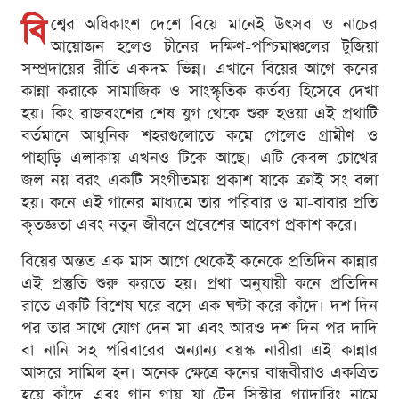
বি
শ্বের অধিকাংশ দেশে বিয়ে মানেই উৎসব ও নাচের
আয়োজন হলেও চীনের দক্ষিণ-পশ্চিমাঞ্চলের টুজিয়া
সম্প্রদায়ের রীতি একদম ভিন্ন। এখানে বিয়ের আগে কনের
কান্না করাকে সামাজিক ও সাংস্কৃতিক কর্তব্য হিসেবে দেখা
হয়। কিং রাজবংশের শেষ যুগ থেকে শুরু হওয়া এই প্রথাটি
বর্তমানে আধুনিক শহরগুলোতে কমে গেলেও গ্রামীণ ও
পাহাড়ি এলাকায় এখনও টিকে আছে। এটি কেবল চোখের
জল নয় বরং একটি সংগীতময় প্রকাশ যাকে ক্রাই সং বলা
হয়। কনে এই গানের মাধ্যমে তার পরিবার ও মা-বাবার প্রতি
কৃতজ্ঞতা এবং নতুন জীবনে প্রবেশের আবেগ প্রকাশ করে।
বিয়ের অন্তত এক মাস আগে থেকেই কনেকে প্রতিদিন কান্নার
এই প্রস্তুতি শুরু করতে হয়। প্রথা অনুযায়ী কনে প্রতিদিন
রাতে একটি বিশেষ ঘরে বসে এক ঘণ্টা করে কাঁদে। দশ দিন
পর তার সাথে যোগ দেন মা এবং আরও দশ দিন পর দাদি
বা নানি সহ পরিবারের অন্যান্য বয়স্ক নারীরা এই কান্নার
আসরে সামিল হন। অনেক ক্ষেত্রে কনের বান্ধবীরাও একত্রিত
হয়ে কাঁদে এবং গান গায় যা টেন সিস্টার গ্যাদারিং নামে