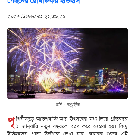
পেছনের রোমাঞ্চকর ইতিহাস
২০২৫ ডিসেম্বর ৩১ ২১:৩৯:২৯
ছবি : সংগৃহীত
পৃ
থিবীজুড়ে আতশবাজি আর উৎসবের মধ্য দিয়ে প্রতিবছর
১ জানুয়ারি নতুন বছরকে বরণ করে নেওয়া হয়। কিন্তু
ইতিহাসের পাতা উল্টালে দেখা যায়, বছরের শুরুর এই