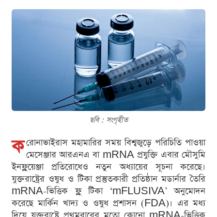
ছবি : সংগৃহীত
ক
রোনাভাইরাস মহামারির সময় বিশ্বজুড়ে পরিচিতি পাওয়া
মেসেঞ্জার আরএনএ বা mRNA প্রযুক্তি এবার মৌসুমি
ইনফ্লুয়েঞ্জা প্রতিরোধেও নতুন অধ্যায়ের সূচনা করেছে।
যুক্তরাষ্ট্রের ওষুধ ও টিকা প্রস্তুতকারী প্রতিষ্ঠান মডার্নার তৈরি
mRNA-ভিত্তিক ফ্লু টিকা ‘mFLUSIVA’ অনুমোদন
করেছে মার্কিন খাদ্য ও ওষুধ প্রশাসন (FDA)। এর মধ্য
দিয়ে যুক্তরাষ্ট্রে প্রথমবারের মতো কোনো mRNA-ভিত্তিক