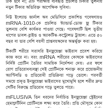
ঠিক হবে না; এটি পরীক্ষায় ব্যবহৃত প্রচলিত টিকার তুলনায়
নতুন টিকার অতিরিক্ত আপেক্ষিক সুবিধা।
নিউ ইংল্যান্ড জার্নাল অব মেডিসিনে প্রকাশিত গবেষণায়ও
mRNA-1010-কে প্রচলিত স্ট্যান্ডার্ড-ডোজ ফ্লু টিকার
তুলনায় বেশি কার্যকর পাওয়া গেছে। গবেষণাটি ছিল তৃতীয়
ধাপের ডাবল-ব্লাইন্ড ও অ্যাকটিভ-কন্ট্রোলড ট্রায়াল। এতে ৫০
বছর বা তার বেশি বয়সী প্রাপ্তবয়স্কদের অন্তর্ভুক্ত করা হয়।
টিকাটি শরীরে সরাসরি ইনফ্লুয়েঞ্জা ভাইরাস প্রবেশ করিয়ে
কাজ করে না। বরং mRNA শরীরের কোষকে ভাইরাসের
নির্দিষ্ট প্রোটিন তৈরির সাময়িক নির্দেশনা দেয়। এর ফলে
রোগ প্রতিরোধব্যবস্থা সেই প্রোটিনকে শনাক্ত করে প্রয়োজনীয়
অ্যান্টিবডি ও প্রতিরোধী প্রতিক্রিয়া গড়ে তোলে। পরবর্তী
সময়ে প্রকৃত ইনফ্লুয়েঞ্জা ভাইরাসের মুখোমুখি হলে শরীর দ্রুত
সেটির বিরুদ্ধে প্রতিরোধ গড়ে তুলতে পারে।
mFLUSIVA তিন ধরনের নির্বাচিত ইনফ্লুয়েঞ্জা স্ট্রেইনের
হেমাগ্লুটিনিন প্রোটিনকে লক্ষ্য করে তৈরি। প্রতি মৌসুমে কোন