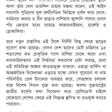
সফল হবেন না। পাশাপাশি সিনেটে প্রয়াত গ্রাহামের স্থানে
আসা তাঁর বোন ডারলিন গ্রাহাম মন্তব্য করেন, এই আইন
সরাসরি পুতিনের মূল অর্থনৈতিক ভিত্তিকে দুর্বল করে দেবে।
বর্তমানে ভারত ও চীন ছাড়াও রাশিয়ার জ্বালানি পণ্যের প্রধান
পাঁচ ক্রেতার মধ্যে রয়েছে আজারবাইজান, হাঙ্গেরি ও
স্লোভাকিয়া।
তবে নতুন প্রস্তাবিত এই বিলে নির্দিষ্ট কিছু ক্ষেত্রে ছাড়ের
সুযোগ রাখা হয়েছে। যেসব দেশ তাদের মোট চাহিদার ১৫
শতাংশের কম প্রাকৃতিক গ্যাস রাশিয়া থেকে আনে এবং
ধারাবাহিকভাবে এই নির্ভরতা কমানোর চেষ্টা করছে, তারা
এই অতিরিক্ত শুল্কের আওতামুক্ত থাকবে। এছাড়া মার্কিন বা
আন্তর্জাতিক নিষেধাজ্ঞা এড়াতে মস্কো যেসব পুরোনো বা নাম
পরিবর্তিত তেল ট্যাংকার ব্যবহার করে, সেগুলোর চলাচল
বন্ধে বিশেষ বিধান যুক্ত করা হয়েছে। অবশ্য যুক্তরাষ্ট্রের
জাতীয় স্বার্থের কথা বিবেচনা করে প্রেসিডেন্ট চাইলে
যেকোনো দেশের ক্ষেত্রে এই সিদ্ধান্ত স্থগিত বা মওকুফ করতে
পারবেন।