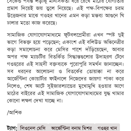
সেকেন্ড পর্যন্ত লড়াকু মানসিকতা ধরে রেখে মাঠের যোগ্যতার
প্রমাণ দিয়েই জয় তুলে নিয়েছে। এই পক্ষ-বিপক্ষের চরম
উত্তেজনার মাঝে গওহর খানের এমন কড়া মন্তব্য আগুনে ঘি
ঢালার মতো কাজ করেছে।
সামাজিক যোগাযোগমাধ্যমে ফুটবলপ্রেমীরা এখন স্পষ্ট দুই
ভাগে বিভক্ত হয়ে পড়েছেন; একাংশ এই বলিউড অভিনেত্রীর
কড়া সমালোচনা করে মেসির পাশে দাঁড়িয়েছেন, আবার
অপর পক্ষ ম্যাচটির বিতর্কিত সিদ্ধান্তগুলোর উদাহরণ টেনে
গওহরের এই সাহসী বক্তব্যকে পুরোপুরি সমর্থন জানাচ্ছেন।
সব ধরনের আলোচনা ও বিতর্কের তোয়াক্কা না করে
আর্জেন্টিনা কোয়ার্টার ফাইনালে নিজেদের জায়গা পাকা করে
নিলেও, শেষ আটে সুইজারল্যান্ডের মুখোমুখি হওয়ার আগে
মাঠের বাইরের এই সামাজিক যোগাযোগমাধ্যমের যুদ্ধ থামার
কোনো লক্ষণ দেখা যাচ্ছে না।
/আশিক
ট্যাগ:
লিওনেল মেসি
আর্জেন্টিনা বনাম মিশর
গওহর খান