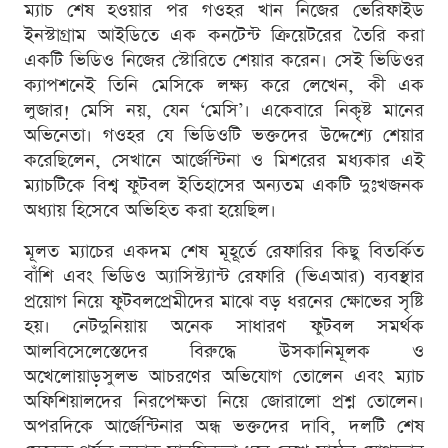
ম্যাচ শেষ হওয়ার পর গওহর খান নিজের ভেরিফাইড
ইনস্টাগ্রাম আইডিতে এক কনটেন্ট ক্রিয়েটরের তৈরি করা
একটি ভিডিও নিজের স্টোরিতে শেয়ার করেন। সেই ভিডিওর
ক্যাপশনেই তিনি মেসিকে লক্ষ্য করে লেখেন, কী এক
লুজার! মেসি নয়, যেন ‘মেসি’। একেবারে নিকৃষ্ট মানের
অভিনেতা। গওহর যে ভিডিওটি ভক্তদের উদ্দেশ্যে শেয়ার
করেছিলেন, সেখানে আর্জেন্টিনা ও মিশরের মধ্যকার এই
ম্যাচটিকে বিশ্ব ফুটবল ইতিহাসের অন্যতম একটি দুঃখজনক
অধ্যায় হিসেবে অভিহিত করা হয়েছিল।
মূলত ম্যাচের একদম শেষ মূহূর্তে রেফারির কিছু বিতর্কিত
বাঁশি এবং ভিডিও অ্যাসিস্ট্যান্ট রেফারি (ভিএআর) ব্যবস্থার
প্রয়োগ নিয়ে ফুটবলপ্রেমীদের মাঝে বড় ধরনের ক্ষোভের সৃষ্টি
হয়। নেটদুনিয়ায় অনেক সাধারণ ফুটবল সমর্থক
আলবিসেলেস্তেদের বিরুদ্ধে উসকানিমূলক ও
অখেলোয়াড়সুলভ আচরণের অভিযোগ তোলেন এবং ম্যাচ
অফিশিয়ালদের নিরপেক্ষতা নিয়ে জোরালো প্রশ্ন তোলেন।
অপরদিকে আর্জেন্টিনার অন্ধ ভক্তদের দাবি, দলটি শেষ