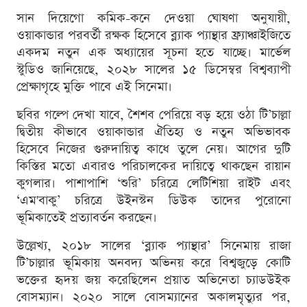
সান দিয়েগো কমিক-কনে দেওয়া ঘোষণা অনুযায়ী,
ওয়াকান্ডার পরবর্তী রক্ষক হিসেবে ব্ল্যাক প্যান্থার ফ্র্যাঞ্চাইজিতে
একদম নতুন এক অধ্যায়ের সূচনা হতে যাচ্ছে। মার্ভেল
স্টুডিও জানিয়েছে, ২০২৮ সালের ১৫ ডিসেম্বর বিশ্বব্যাপী
প্রেক্ষাগৃহে মুক্তি পাবে এই সিনেমা।
ছবির গল্পে দেখা যাবে, শৈশব পেরিয়ে বড় হয়ে ওঠা টি’চাল্লা
দ্বিতীয় কীভাবে ওয়াকান্ডার ঐতিহ্য ও নতুন অভিভাবক
হিসেবে নিজের গুরুদায়িত্ব কাধে তুলে নেয়। আগের দুটি
কিস্তির মতো এবারও পরিচালকের দায়িত্বে থাকছেন রায়ান
কুগলার। পাশাপাশি ‘শুরি’ চরিত্রে লেটিশিয়া রাইট এবং
‘এম'বাকু’ চরিত্রে উইনস্টন ডিউক তাদের পুরোনো
ভূমিকাতেই প্রত্যাবর্তন করছেন।
উল্লেখ্য, ২০১৮ সালের ‘ব্ল্যাক প্যান্থার’ সিনেমায় রাজা
টি’চাল্লার ভূমিকায় অনবদ্য অভিনয় করে বিশ্বজুড়ে কোটি
ভক্তের হৃদয় জয় করেছিলেন প্রয়াত অভিনেতা চ্যাডউইক
বোসম্যান। ২০২০ সালে বোসম্যানের অকালমৃত্যুর পর,