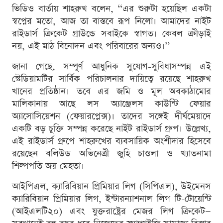
ভিডিও বার্তায় শাহরুখ বলেন, ‘‘এর শুরুটা হয়েছিল একটা
স্বপ্নের মতো, আজ তা বাস্তবে রূপ নিলো। আমাদের নাইট
রাইডার্স ক্রিকেট গ্রাউন্ডে সবাইকে স্বাগত। কেবল ক্রীড়াই
নয়, এই মাঠ বিনোদন এবং পরিবারের জন্যও।’’
জানা গেছে, সম্পূর্ণ আধুনিক সুযোগ-সুবিধাসম্পন্ন এই
স্টেডিয়ামটির সার্বিক পরিচালনার দায়িত্বে রয়েছে শাহরুখ
খানের প্রতিষ্ঠান। তবে এর জমি ও মূল অবকাঠামোর
মালিকানায় আছে লস অ্যাঞ্জেলস কাউন্টি ফেয়ার
অ্যাসোসিয়েশন (ফেয়ারপ্লেক্স)। তাদের সঙ্গেই দীর্ঘমেয়াদে
একটি বড় চুক্তি সম্পন্ন করেছে নাইট রাইডার্স গ্রুপ। উল্লেখ্য,
এই রাইডার্স গ্রুপে শাহরুখের ব্যবসায়িক অংশীদার হিসেবে
রয়েছেন বলিউড অভিনেত্রী জুহি চাওলা ও খ্যাতনামা
শিল্পপতি জয় মেহতা।
আইপিএল, ক্যারিবিয়ান প্রিমিয়ার লিগ (সিপিএল), উইমেনস
ক্যারিবিয়ান প্রিমিয়ার লিগ, ইন্টারন্যাশনাল লিগ টি-টোয়েন্টি
(আইএলটি২০) এবং যুক্তরাষ্ট্রের মেজর লিগ ক্রিকেট—