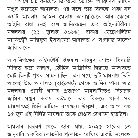
আলোচিত কনটেন্ট ক্রিয়েটর তৌহিদ আফ্রিদির জামিন
মঞ্জুর করেছেন আদালত। এর ফলে তার বিরুদ্ধে থাকা সব
কয়টি মামলায় জামিন মেলায় কারামুক্তিতে আর কোনো
আইনি বাধা নেই বলে জানিয়েছেন তার আইনজীবীরা।
মঙ্গলবার (২১ জুলাই ২০২৬) ঢাকার মেট্রোপলিটন
ম্যাজিস্ট্রেট আরিফুল ইসলামের আদালত এ সংক্রান্ত আদেশ
জারি করেন।
আসামিপক্ষের আইনজীবী ইকবাল মাহমুদ শোভন বিষয়টি
নিশ্চিত করে জানান, তৌহিদ আফ্রিদির বিরুদ্ধে আদালতে
মোট তিনটি পৃথক মামলা ছিল। এর মধ্যে দুটি মামলায় তিনি
আগেই উচ্চ আদালত (হাইকোর্ট) থেকে জামিন পান। আর
মঙ্গলবার ওয়ারী থানার প্রতারণা মামলাটিতেও বিচারক
জামিন মঞ্জুর করায় বর্তমানে তার বিরুদ্ধে থাকা সব
মামলাতেই তিনি জামিনে রয়েছেন। উল্লেখ্য, এর আগে গত
১৫ জুন এই নির্দিষ্ট মামলায় তাকে গ্রেপ্তার দেখানো হয়েছিল।
মামলার বিবরণ থেকে জানা যায়, ২০২৫ সালের ১৩
জানুয়ারি চাকরির লোভনীয় প্রলোভন দেখিয়ে একটি সংঘবদ্ধ