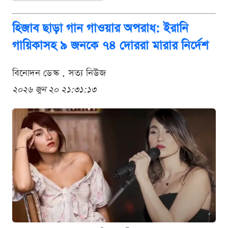
হিজাব ছাড়া গান গাওয়ার অপরাধ: ইরানি
গায়িকাসহ ৯ জনকে ৭৪ দোররা মারার নির্দেশ
বিনোদন ডেস্ক . সত্য নিউজ
২০২৬ জুন ২০ ২১:৩১:১৩