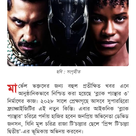
ছবি : সংগৃহীত
মা
র্ভেল ভক্তদের জন্য বহুল প্রতীক্ষিত খবর এনে
আনুষ্ঠানিকভাবে নিশ্চিত করা হয়েছে ‘ব্ল্যাক প্যান্থার ৩’
নির্মাণের কাজ। ২০২৮ সালে প্রেক্ষাগৃহে আসবে সুপারহিরো
ফ্র্যাঞ্চাইজিটির এই নতুন কিস্তি। এবার আইকনিক ‘ব্ল্যাক
প্যান্থার’ চরিত্রে পর্দায় হাজির হবেন জনপ্রিয় অভিনেতা ডেভিড
জনসন, যিনি মূল চরিত্র রাজা টি’চাল্লার ছেলে ‘প্রিন্স টি’চাল্লা
দ্বিতীয়’-এর ভূমিকায় অভিনয় করবেন।