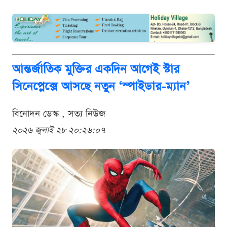
আন্তর্জাতিক মুক্তির একদিন আগেই স্টার
সিনেপ্লেক্সে আসছে নতুন ‘স্পাইডার-ম্যান’
বিনোদন ডেস্ক . সত্য নিউজ
২০২৬ জুলাই ২৮ ২০:২৬:০৭