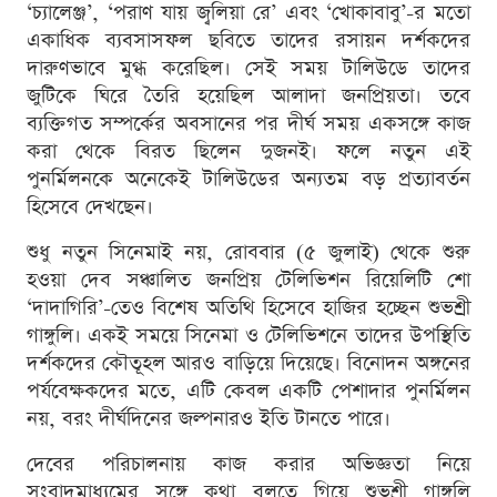
‘চ্যালেঞ্জ’, ‘পরাণ যায় জ্বলিয়া রে’ এবং ‘খোকাবাবু’-র মতো
একাধিক ব্যবসাসফল ছবিতে তাদের রসায়ন দর্শকদের
দারুণভাবে মুগ্ধ করেছিল। সেই সময় টালিউডে তাদের
জুটিকে ঘিরে তৈরি হয়েছিল আলাদা জনপ্রিয়তা। তবে
ব্যক্তিগত সম্পর্কের অবসানের পর দীর্ঘ সময় একসঙ্গে কাজ
করা থেকে বিরত ছিলেন দুজনই। ফলে নতুন এই
পুনর্মিলনকে অনেকেই টালিউডের অন্যতম বড় প্রত্যাবর্তন
হিসেবে দেখছেন।
শুধু নতুন সিনেমাই নয়, রোববার (৫ জুলাই) থেকে শুরু
হওয়া দেব সঞ্চালিত জনপ্রিয় টেলিভিশন রিয়েলিটি শো
‘দাদাগিরি’-তেও বিশেষ অতিথি হিসেবে হাজির হচ্ছেন শুভশ্রী
গাঙ্গুলি। একই সময়ে সিনেমা ও টেলিভিশনে তাদের উপস্থিতি
দর্শকদের কৌতূহল আরও বাড়িয়ে দিয়েছে। বিনোদন অঙ্গনের
পর্যবেক্ষকদের মতে, এটি কেবল একটি পেশাদার পুনর্মিলন
নয়, বরং দীর্ঘদিনের জল্পনারও ইতি টানতে পারে।
দেবের পরিচালনায় কাজ করার অভিজ্ঞতা নিয়ে
সংবাদমাধ্যমের সঙ্গে কথা বলতে গিয়ে শুভশ্রী গাঙ্গুলি