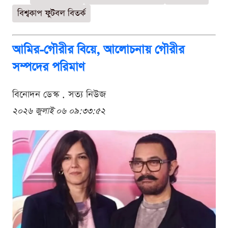
বিশ্বকাপ ফুটবল বিতর্ক
আমির-গৌরীর বিয়ে, আলোচনায় গৌরীর
সম্পদের পরিমাণ
বিনোদন ডেস্ক . সত্য নিউজ
২০২৬ জুলাই ০৬ ০৯:৩৩:৫২