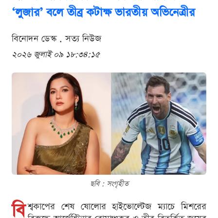
‘লুজার’ বলে তীব্র কটাক্ষ ভারতীয় অভিনেত্রীর
বিনোদন ডেস্ক . সত্য নিউজ
২০২৬ জুলাই ০৯ ১৮:৩৪:১৫
ছবি : সংগৃহীত
বি
শ্বকাপের শেষ ষোলোর হাইভোল্টেজ ম্যাচে মিশরের