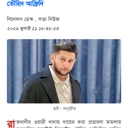
তৌহিদ আফ্রিদি
বিনোদন ডেস্ক . সত্য নিউজ
২০২৬ জুলাই ২১ ১৮:৪৮:২৩
ছবি : সংগৃহীত
রা
জধানীর ওয়ারী থানায় দায়ের করা প্রতারণা মামলায়