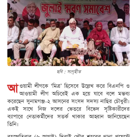
ছবি : সংগৃহীত
আ
ওয়ামী লীগকে ‘মিত্র’ হিসেবে উল্লেখ করে বিএনপি ও
আওয়ামী লীগ অচিরেই এক হয়ে যাবে বলে মন্তব্য
করেছেন সুনামগঞ্জ-২ আসনের সংসদ সদস্য নাছির চৌধুরী।
একই সাথে নিজ দলের ভেতরে বিভেদ সৃষ্টিকারীদের
ব্যাপারে নেতাকর্মীদের সতর্ক থাকার আহ্বান জানিয়েছেন
তিনি।
বৃহস্পতিবার (৬ আগস্ট) দিরাই পৌর শহরের থানা পয়েন্টে