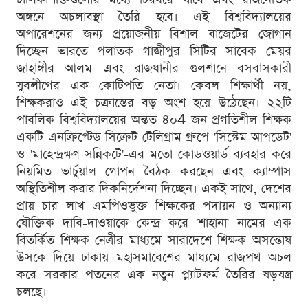
অঙ্গনে অচলাবস্থা তৈরি হবে। এই বিশ্ববিদ্যালয়ের
অপারেশনের জন্য প্রয়োজনীয় বিশাল বাজেটের জোগান
দিচ্ছেন ভারতে পলাতক গাজীপুর সিটির সাবেক মেয়র
জাহাঙ্গীর আলম এবং রাজধানীর গুলশানে বসবাসকারী
যুবলীগের এক কোটিপতি নেতা। কেবল শিক্ষার্থী নয়,
শিক্ষকরাও এই চক্রান্তের বড় অংশ হয়ে উঠেছেন। ২২টি
পাবলিক বিশ্ববিদ্যালয়ের অন্তত ৪০4 জন প্রগতিশীল শিক্ষক
একটি এনক্রিপ্টেড সিক্রেট টেলিগ্রাম গ্রুপে 'সিস্টেম আপডেট'
ও 'মাহেন্দ্রক্ষণ সন্নিকটে'-এর মতো কোডওয়ার্ড ব্যবহার করে
নিয়মিত ভার্চুয়াল গোপন বৈঠক করছেন এবং ক্যাম্পাস
অস্থিতিশীল করার দিকনির্দেশনা দিচ্ছেন। একই সাথে, দেশের
প্রায় চার লাখ এমপিওভুক্ত শিক্ষকের পদায়ন ও অন্যান্য
যৌক্তিক দাবি-দাওয়াকে কেন্দ্র করে 'শাহানা' নামের এক
বিতর্কিত শিক্ষক নেত্রীর মাধ্যমে সারাদেশে শিক্ষক অসন্তোষ
উসকে দিয়ে ঢাকায় মহাসমাবেশের মাধ্যমে রাজপথ অচল
করে সরকার পতনের এক নতুন প্ল্যাটফর্ম তৈরির ষড়যন্ত্র
চলছে।