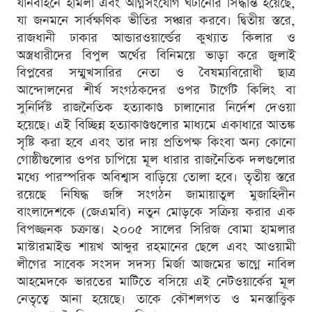
যানবাহনে হামলা এবং অগ্নিসংযোগ ঘটানোর সিদ্ধান্ত হয়েছে,
যা জনমনে সার্বক্ষণিক ভীতির সঞ্চার করবে। দ্বিতীয় স্তরে,
রাজধানী ঢাকার আন্ডারওয়ার্ল্ডের কুখ্যাত কিলার ও
অস্ত্রধারীদের বিপুল অর্থের বিনিময়ে ভাড়া করে জুলাই
বিপ্লবের সম্মুখসারির নেতা ও বৈষম্যবিরোধী ছাত্র
আন্দোলনের শীর্ষ সংগঠকদের ওপর টার্গেট কিলিং বা
সুনির্দিষ্ট রাজনৈতিক হত্যাকাণ্ড চালানোর নির্দেশ দেওয়া
হয়েছে। এই বিচ্ছিন্ন হত্যাকাণ্ডগুলোর মাধ্যমে একাধারে আতঙ্ক
সৃষ্টি করা হবে এবং তার দায় প্রতিপক্ষ কিংবা অন্য কোনো
গোষ্ঠীগুলোর ওপর চাপিয়ে মূল ধারার রাজনৈতিক দলগুলোর
মধ্যে পারস্পরিক অবিশ্বাস বাড়িয়ে তোলা হবে। তৃতীয় স্তরে
রয়েছে নিষিদ্ধ জঙ্গি সংগঠন জামায়াতুল মুজাহিদীন
বাংলাদেশকে (জেএমবি) নতুন মোড়কে সক্রিয় করার এক
বিপজ্জনক চক্রান্ত। ২০০৫ সালের সিরিজ বোমা হামলার
মাস্টারমাইন্ড শায়খ আব্দুর রহমানের ছেলে এবং আওয়ামী
লীগের সাবেক সংসদ সদস্য মির্জা আজমের ভাগ্নে নাবিল
আহমেদকে ভারতের মাটিতে বসিয়ে এই নেটওয়ার্কের মূল
নেতৃত্বে আনা হয়েছে। তাকে কৌশলগত ও মনস্তাত্ত্বিক