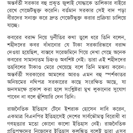
অন্তর্বর্তী সরকার বহু প্রকৃত জুলাই যোদ্ধাকে তালিকার বাইরে
রেখে গেজেটভুক্ত করেনি। বর্তমান সরকার সেই বাদ পড়া
বীরদের সনাক্ত করে দ্রুত গেজেটভুক্ত করার প্রক্রিয়া চালিয়ে
যাচ্ছে।
কবরের বরাদ্দ নিয়ে দুর্নীতির কথা তুলে ধরে তিনি বলেন,
শহীদদের কবর বাঁধানোর যে টাকা সরকারিভাবে বরাদ্দ
দেওয়া হয়েছিল, বাস্তবে সরেজমিনে গিয়ে দেখা গেছে অনেক
কবরের সামান্যতম চিহ্নও অবশিষ্ট নেই। তারা এই শহীদদের
তহবিলের টাকাও মেরে খেয়েছে বলে তিনি মন্তব্য করেন।
অন্তর্বর্তী সরকারের আমলের আরও এমন বহু স্পর্শকাতর
অনিয়মের নথিপত্র সরকারের কাছে সংরক্ষিত আছে, যা
জনসমক্ষে প্রকাশ করা হলে সংশ্লিষ্টরা মুখ লুকানোর সুযোগ
পাবেন না বলে হুঁশিয়ারি দেন তিনি।
রাজনৈতিক ইতিহাস টেনে ইশরাক হোসেন দাবি করেন,
একমাত্র বিএনপির ইতিহাসেই দেশের সার্বভৌমত্ব বিরোধী বা
গণহত্যার মতো কোনো কালো ইতিহাস নেই। রাজনৈতিক
প্রতিপক্ষদের নিজেদের ইতিহাস কলঙ্কিত বলেই তারা এসব