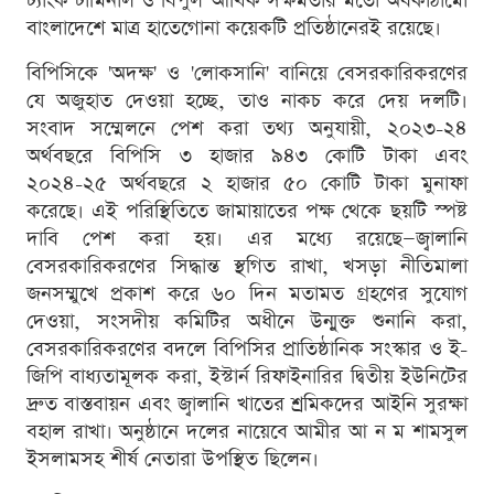
ট্যাংক টার্মিনাল ও বিপুল আর্থিক সক্ষমতার মতো অবকাঠামো
বাংলাদেশে মাত্র হাতেগোনা কয়েকটি প্রতিষ্ঠানেরই রয়েছে।
বিপিসিকে 'অদক্ষ' ও 'লোকসানি' বানিয়ে বেসরকারিকরণের
যে অজুহাত দেওয়া হচ্ছে, তাও নাকচ করে দেয় দলটি।
সংবাদ সম্মেলনে পেশ করা তথ্য অনুযায়ী, ২০২৩-২৪
অর্থবছরে বিপিসি ৩ হাজার ৯৪৩ কোটি টাকা এবং
২০২৪-২৫ অর্থবছরে ২ হাজার ৫০ কোটি টাকা মুনাফা
করেছে। এই পরিস্থিতিতে জামায়াতের পক্ষ থেকে ছয়টি স্পষ্ট
দাবি পেশ করা হয়। এর মধ্যে রয়েছে—জ্বালানি
বেসরকারিকরণের সিদ্ধান্ত স্থগিত রাখা, খসড়া নীতিমালা
জনসম্মুখে প্রকাশ করে ৬০ দিন মতামত গ্রহণের সুযোগ
দেওয়া, সংসদীয় কমিটির অধীনে উন্মুক্ত শুনানি করা,
বেসরকারিকরণের বদলে বিপিসির প্রাতিষ্ঠানিক সংস্কার ও ই-
জিপি বাধ্যতামূলক করা, ইস্টার্ন রিফাইনারির দ্বিতীয় ইউনিটের
দ্রুত বাস্তবায়ন এবং জ্বালানি খাতের শ্রমিকদের আইনি সুরক্ষা
বহাল রাখা। অনুষ্ঠানে দলের নায়েবে আমীর আ ন ম শামসুল
ইসলামসহ শীর্ষ নেতারা উপস্থিত ছিলেন।