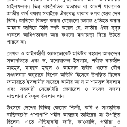
মাইলফলক। ভিন্ন রাজনৈতিক মতামত বা আদর্শ থাকলেও
জাতীয় স্বার্থ রক্ষায় সবাইকে ঐক্যবদ্ধ থাকার ওপর জোর দেন
তিনি। জাতিকে বিভক্ত করার যেকোনো চক্রান্ত প্রতিহত করার
আহ্বান জানিয়ে তিনি স্পষ্ট করেন যে, জাতীয় ঐক্য সুদৃঢ়
থাকলে আধিপত্যবাদ আর কখনো মাথাচাড়া দিয়ে উঠতে
পারবে না।
লেখক ও আইনজীবী অ্যাডভোকেট মতিউর রহমান আকন্দের
সভাপতিত্বে এবং ড. মনোয়ারুল ইসলাম, শরীফ বায়জীদ
মাহমুদ, মাহবুব মুকুল ও আহসান হাবীব খানের যৌথ
সঞ্চালনায় অনুষ্ঠানে বিশেষ অতিথি হিসেবে উপস্থিত ছিলেন
জামায়াতে ইসলামীর নায়েবে আমীর আ ন ম শামসুল ইসলাম
এবং সহকারী সেক্রেটারি জেনারেল ও সংসদ সদস্য
মাওলানা রফিকুল ইসলাম খান।
উৎসবে দেশের বিভিন্ন ক্ষেত্রের শিল্পী, কবি ও সাংস্কৃতিক
ব্যক্তিবর্গের পাশাপাশি শহীদ আব্দুল্লাহ তাহিরের মা উপস্থিত
ছিলেন। এতে ঐতিহ্যবাহী জারি, কাওয়ালি, গম্ভীরা ও