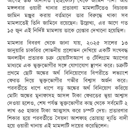
আগেই উচ্চ আদালত (হাইকোর্ট) থেকে জামিন পান। আর
মঙ্গলবার ওয়ারী থানার প্রতারণা মামলাটিতেও বিচারক
জামিন মঞ্জুর করায় বর্তমানে তার বিরুদ্ধে থাকা সব
মামলাতেই তিনি জামিনে রয়েছেন। উল্লেখ্য, এর আগে গত
১৫ জুন এই নির্দিষ্ট মামলায় তাকে গ্রেপ্তার দেখানো হয়েছিল।
মামলার বিবরণ থেকে জানা যায়, ২০২৫ সালের ১৩
জানুয়ারি চাকরির লোভনীয় প্রলোভন দেখিয়ে একটি সংঘবদ্ধ
অনলাইন প্রতারক চক্র হোয়াটসঅ্যাপ ও টেলিগ্রাম অ্যাপের
মাধ্যমে এক ভুক্তভোগীর সঙ্গে যোগাযোগ স্থাপন করে। চক্রটি
প্রথমে ছোট অঙ্কের অর্থ বিনিয়োগের বিপরীতে লভ্যাংশ
ফেরত দিয়ে ভুক্তভোগীর গভীর বিশ্বাস অর্জন করে।
পরবর্তীতে ধাপে ধাপে বড় অঙ্কের অর্থ বিনিয়োগ করিয়ে
মোটা অঙ্কের মুনাফাসহ আসল টাকা ফেরতের ভুয়া আশ্বাস
দেওয়া হলেও, শেষ পর্যন্ত ভুক্তভোগীর কাছ থেকে সর্বমোট ২
লাখ ৩৫ হাজার টাকা আত্মসাৎ করে চম্পট দেয়। প্রতারণার
শিকার হয়ে পরবর্তীতে সৈয়দা আশফাহ তোয়াহা দ্যূতি বাদী
হয়ে ওয়ারী থানায় এই মামলাটি দায়ের করেছিলেন।