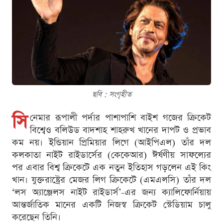
ছবি : সংগৃহীত
সি
নেমার রূপালী পর্দার পাশাপাশি বাইশ গজের ক্রিকেট
বিশ্বেও বলিউড বাদশাহ শাহরুখ খানের দাপট ও প্রভাব
কম নয়। ইন্ডিয়ান প্রিমিয়ার লিগে (আইপিএল) তাঁর দল
কলকাতা নাইট রাইডার্সের (কেকেআর) ঈর্ষণীয় সাফল্যের
পর এবার বিশ্ব ক্রিকেটে এক নতুন ইতিহাস গড়লেন এই কিং
খান। যুক্তরাষ্ট্রের মেজর লিগ ক্রিকেটে (এমএলসি) তাঁর দল
‘লস অ্যাঞ্জেলস নাইট রাইডার্স’-এর জন্য ক্যালিফোর্নিয়ায়
আন্তর্জাতিক মানের একটি নিজস্ব ক্রিকেট স্টেডিয়াম চালু
করেছেন তিনি।