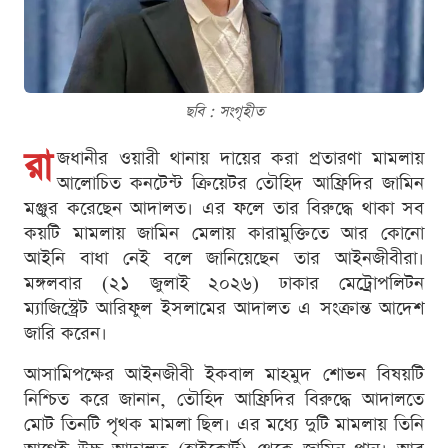
ছবি : সংগৃহীত
রা
জধানীর ওয়ারী থানায় দায়ের করা প্রতারণা মামলায়
আলোচিত কনটেন্ট ক্রিয়েটর তৌহিদ আফ্রিদির জামিন
মঞ্জুর করেছেন আদালত। এর ফলে তার বিরুদ্ধে থাকা সব
কয়টি মামলায় জামিন মেলায় কারামুক্তিতে আর কোনো
আইনি বাধা নেই বলে জানিয়েছেন তার আইনজীবীরা।
মঙ্গলবার (২১ জুলাই ২০২৬) ঢাকার মেট্রোপলিটন
ম্যাজিস্ট্রেট আরিফুল ইসলামের আদালত এ সংক্রান্ত আদেশ
জারি করেন।
আসামিপক্ষের আইনজীবী ইকবাল মাহমুদ শোভন বিষয়টি
নিশ্চিত করে জানান, তৌহিদ আফ্রিদির বিরুদ্ধে আদালতে
মোট তিনটি পৃথক মামলা ছিল। এর মধ্যে দুটি মামলায় তিনি