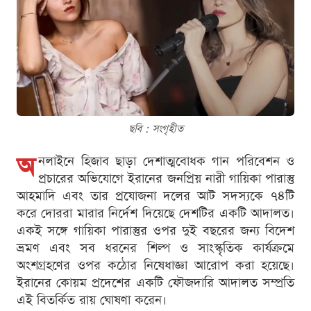
ছবি : সংগৃহীত
অ
নলাইনে হিজাব ছাড়া দেশাত্মবোধক গান পরিবেশন ও
প্রচারের অভিযোগে ইরানের জনপ্রিয় নারী গায়িকা পারাস্তু
আহমাদি এবং তার প্রযোজনা দলের আট সদস্যকে ৭৪টি
করে দোররা মারার নির্দেশ দিয়েছে দেশটির একটি আদালত।
একই সঙ্গে গায়িকা পারাস্তুর ওপর দুই বছরের জন্য বিদেশ
ভ্রমণ এবং সব ধরনের শিল্প ও সাংস্কৃতিক কার্যক্রমে
অংশগ্রহণের ওপর কঠোর নিষেধাজ্ঞা আরোপ করা হয়েছে।
ইরানের কোয়ম প্রদেশের একটি ফৌজদারি আদালত সম্প্রতি
এই বিতর্কিত রায় ঘোষণা করেন।