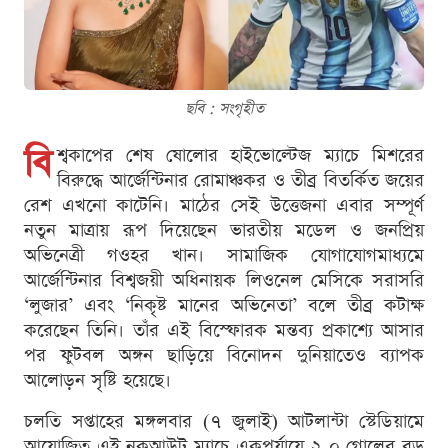
ছবি : সংগৃহীত
বি
শ্বকাপের শেষ ষোলোর হাইভোল্টেজ ম্যাচে মিশরের
বিরুদ্ধে আর্জেন্টিনার রোমাঞ্চকর ও তীব্র বিতর্কিত জয়ের
রেশ এখনো কাটেনি। মাঠের সেই উত্তেজনা এবার সম্পূর্ণ
নতুন মাত্রায় রূপ দিয়েছেন ভারতীয় মডেল ও জনপ্রিয়
অভিনেত্রী গওহর খান। সামাজিক যোগাযোগমাধ্যমে
আর্জেন্টিনার বিশ্বজয়ী অধিনায়ক লিওনেল মেসিকে সরাসরি
‘লুজার’ এবং ‘নিকৃষ্ট মানের অভিনেতা’ বলে তীব্র কটাক্ষ
করেছেন তিনি। তাঁর এই বিস্ফোরক মন্তব্য প্রকাশ্যে আসার
পর ফুটবল অঙ্গন ছাড়িয়ে বিনোদন দুনিয়াতেও ব্যাপক
আলোড়ন সৃষ্টি হয়েছে।
চলতি সপ্তাহের মঙ্গলবার (৭ জুলাই) আটলান্টা স্টেডিয়ামে
আয়োজিত এই নকআউট ম্যাচে একপর্যায়ে ২-০ গোলের বড়