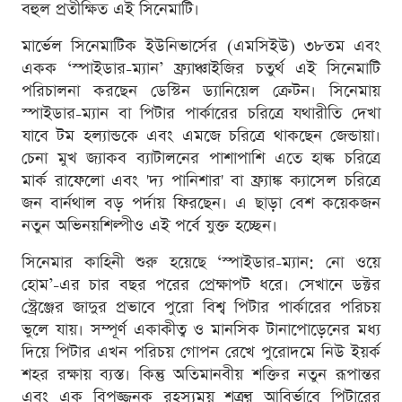
বহুল প্রতীক্ষিত এই সিনেমাটি।
মার্ভেল সিনেমাটিক ইউনিভার্সের (এমসিইউ) ৩৮তম এবং
একক ‘স্পাইডার-ম্যান’ ফ্র্যাঞ্চাইজির চতুর্থ এই সিনেমাটি
পরিচালনা করছেন ডেস্টিন ড্যানিয়েল ক্রেটন। সিনেমায়
স্পাইডার-ম্যান বা পিটার পার্কারের চরিত্রে যথারীতি দেখা
যাবে টম হল্যান্ডকে এবং এমজে চরিত্রে থাকছেন জেন্ডায়া।
চেনা মুখ জ্যাকব ব্যাটালনের পাশাপাশি এতে হাল্ক চরিত্রে
মার্ক রাফেলো এবং 'দ্য পানিশার' বা ফ্র্যাঙ্ক ক্যাসেল চরিত্রে
জন বার্নথাল বড় পর্দায় ফিরছেন। এ ছাড়া বেশ কয়েকজন
নতুন অভিনয়শিল্পীও এই পর্বে যুক্ত হচ্ছেন।
সিনেমার কাহিনী শুরু হয়েছে ‘স্পাইডার-ম্যান: নো ওয়ে
হোম’-এর চার বছর পরের প্রেক্ষাপট ধরে। সেখানে ডক্টর
স্ট্রেঞ্জের জাদুর প্রভাবে পুরো বিশ্ব পিটার পার্কারের পরিচয়
ভুলে যায়। সম্পূর্ণ একাকীত্ব ও মানসিক টানাপোড়েনের মধ্য
দিয়ে পিটার এখন পরিচয় গোপন রেখে পুরোদমে নিউ ইয়র্ক
শহর রক্ষায় ব্যস্ত। কিন্তু অতিমানবীয় শক্তির নতুন রূপান্তর
এবং এক বিপজ্জনক রহস্যময় শত্রুর আবির্ভাবে পিটারের