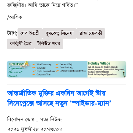
রুক্মিণীর। আমি তাকে নিয়ে গর্বিত।”
/আশিক
ট্যাগ:
দেব শুভশ্রী
ধূমকেতু সিনেমা
রাজ চক্রবর্তী
রুক্মিণী মৈত্র
টলিউড খবর
আন্তর্জাতিক মুক্তির একদিন আগেই স্টার
সিনেপ্লেক্সে আসছে নতুন ‘স্পাইডার-ম্যান’
বিনোদন ডেস্ক . সত্য নিউজ
২০২৬ জুলাই ২৮ ২০:২৬:০৭