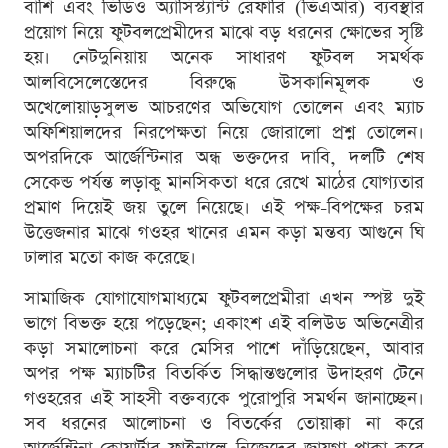
বাঁশি এবং ভিডিও অ্যাসিস্ট্যান্ট রেফারি (ভিএআর) ব্যবস্থার
প্রয়োগ নিয়ে ফুটবলপ্রেমীদের মাঝে বড় ধরনের ক্ষোভের সৃষ্টি
হয়। নেটদুনিয়ায় অনেক সাধারণ ফুটবল সমর্থক
আলবিসেলেস্তেদের বিরুদ্ধে উসকানিমূলক ও
অখেলোয়াড়সুলভ আচরণের অভিযোগ তোলেন এবং ম্যাচ
অফিশিয়ালদের নিরপেক্ষতা নিয়ে জোরালো প্রশ্ন তোলেন।
অপরদিকে আর্জেন্টিনার অন্ধ ভক্তদের দাবি, দলটি শেষ
সেকেন্ড পর্যন্ত লড়াকু মানসিকতা ধরে রেখে মাঠের যোগ্যতার
প্রমাণ দিয়েই জয় তুলে নিয়েছে। এই পক্ষ-বিপক্ষের চরম
উত্তেজনার মাঝে গওহর খানের এমন কড়া মন্তব্য আগুনে ঘি
ঢালার মতো কাজ করেছে।
সামাজিক যোগাযোগমাধ্যমে ফুটবলপ্রেমীরা এখন স্পষ্ট দুই
ভাগে বিভক্ত হয়ে পড়েছেন; একাংশ এই বলিউড অভিনেত্রীর
কড়া সমালোচনা করে মেসির পাশে দাঁড়িয়েছেন, আবার
অপর পক্ষ ম্যাচটির বিতর্কিত সিদ্ধান্তগুলোর উদাহরণ টেনে
গওহরের এই সাহসী বক্তব্যকে পুরোপুরি সমর্থন জানাচ্ছেন।
সব ধরনের আলোচনা ও বিতর্কের তোয়াক্কা না করে