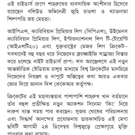
এই রাইডার্স গ্রুপে শাহরুখের ব্যবসায়িক অংশীদার হিসেবে
রয়েছেন বলিউড অভিনেত্রী জুহি চাওলা ও খ্যাতনামা
শিল্পপতি জয় মেহতা।
আইপিএল, ক্যারিবিয়ান প্রিমিয়ার লিগ (সিপিএল), উইমেনস
ক্যারিবিয়ান প্রিমিয়ার লিগ, ইন্টারন্যাশনাল লিগ টি-টোয়েন্টি
(আইএলটি২০) এবং যুক্তরাষ্ট্রের মেজর লিগ ক্রিকেট—
সবখানেই বহু বছর ধরে নিজেদের ফ্র্যাঞ্চাইজি সাম্রাজ্য বিস্তার
করে চলেছে নাইট রাইডার্স গ্রুপ। লস অ্যাঞ্জেলসে এই নতুন
আন্তর্জাতিক স্টেডিয়াম চালুর মাধ্যমে বিশ্ব ক্রিকেটের মানচিত্রে
নিজেদের নিয়ন্ত্রণ ও দাপুটে অস্তিত্বের কথা আরও একবার
জোর দিয়ে জানান দিল কেকেআর কর্তৃপক্ষ।
ক্রিকেটের এই মহাব্যস্ততার পাশাপাশি শাহরুখ খান বর্তমানে
তাঁর বহুল প্রতীক্ষিত নতুন অ্যাকশন সিনেমা ‘কিং’ নিয়ে
দারুণ ব্যস্ত সময় পার করছেন। সুজয় ঘোষের পরিচালনায়
এবং সিদ্ধার্থ আনন্দের প্রযোজনায় তারকাখচিত এই মেগা
ছবিটি আগামী ২৪ ডিসেম্বর বিশ্বজুড়ে প্রেক্ষাগৃহে মুক্তি
পাওয়ার কথা রয়েছে।