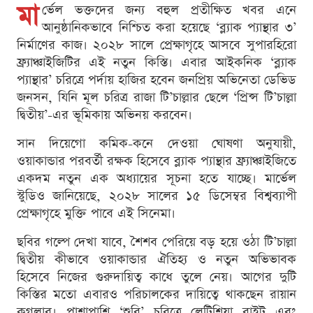
মা
র্ভেল ভক্তদের জন্য বহুল প্রতীক্ষিত খবর এনে
আনুষ্ঠানিকভাবে নিশ্চিত করা হয়েছে ‘ব্ল্যাক প্যান্থার ৩’
নির্মাণের কাজ। ২০২৮ সালে প্রেক্ষাগৃহে আসবে সুপারহিরো
ফ্র্যাঞ্চাইজিটির এই নতুন কিস্তি। এবার আইকনিক ‘ব্ল্যাক
প্যান্থার’ চরিত্রে পর্দায় হাজির হবেন জনপ্রিয় অভিনেতা ডেভিড
জনসন, যিনি মূল চরিত্র রাজা টি’চাল্লার ছেলে ‘প্রিন্স টি’চাল্লা
দ্বিতীয়’-এর ভূমিকায় অভিনয় করবেন।
সান দিয়েগো কমিক-কনে দেওয়া ঘোষণা অনুযায়ী,
ওয়াকান্ডার পরবর্তী রক্ষক হিসেবে ব্ল্যাক প্যান্থার ফ্র্যাঞ্চাইজিতে
একদম নতুন এক অধ্যায়ের সূচনা হতে যাচ্ছে। মার্ভেল
স্টুডিও জানিয়েছে, ২০২৮ সালের ১৫ ডিসেম্বর বিশ্বব্যাপী
প্রেক্ষাগৃহে মুক্তি পাবে এই সিনেমা।
ছবির গল্পে দেখা যাবে, শৈশব পেরিয়ে বড় হয়ে ওঠা টি’চাল্লা
দ্বিতীয় কীভাবে ওয়াকান্ডার ঐতিহ্য ও নতুন অভিভাবক
হিসেবে নিজের গুরুদায়িত্ব কাধে তুলে নেয়। আগের দুটি
কিস্তির মতো এবারও পরিচালকের দায়িত্বে থাকছেন রায়ান
কুগলার। পাশাপাশি ‘শুরি’ চরিত্রে লেটিশিয়া রাইট এবং