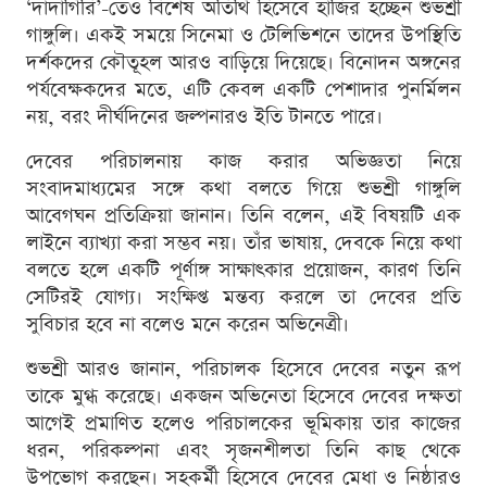
‘দাদাগিরি’-তেও বিশেষ অতিথি হিসেবে হাজির হচ্ছেন শুভশ্রী
গাঙ্গুলি। একই সময়ে সিনেমা ও টেলিভিশনে তাদের উপস্থিতি
দর্শকদের কৌতূহল আরও বাড়িয়ে দিয়েছে। বিনোদন অঙ্গনের
পর্যবেক্ষকদের মতে, এটি কেবল একটি পেশাদার পুনর্মিলন
নয়, বরং দীর্ঘদিনের জল্পনারও ইতি টানতে পারে।
দেবের পরিচালনায় কাজ করার অভিজ্ঞতা নিয়ে
সংবাদমাধ্যমের সঙ্গে কথা বলতে গিয়ে শুভশ্রী গাঙ্গুলি
আবেগঘন প্রতিক্রিয়া জানান। তিনি বলেন, এই বিষয়টি এক
লাইনে ব্যাখ্যা করা সম্ভব নয়। তাঁর ভাষায়, দেবকে নিয়ে কথা
বলতে হলে একটি পূর্ণাঙ্গ সাক্ষাৎকার প্রয়োজন, কারণ তিনি
সেটিরই যোগ্য। সংক্ষিপ্ত মন্তব্য করলে তা দেবের প্রতি
সুবিচার হবে না বলেও মনে করেন অভিনেত্রী।
শুভশ্রী আরও জানান, পরিচালক হিসেবে দেবের নতুন রূপ
তাকে মুগ্ধ করেছে। একজন অভিনেতা হিসেবে দেবের দক্ষতা
আগেই প্রমাণিত হলেও পরিচালকের ভূমিকায় তার কাজের
ধরন, পরিকল্পনা এবং সৃজনশীলতা তিনি কাছ থেকে
উপভোগ করছেন। সহকর্মী হিসেবে দেবের মেধা ও নিষ্ঠারও