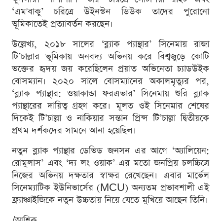
‘এম'বাকু’ চরিত্রে উইনস্টন ডিউক তাদের পুরোনো
ভূমিকাতেই প্রত্যাবর্তন করছেন।
উল্লেখ্য, ২০১৮ সালের ‘ব্ল্যাক প্যান্থার’ সিনেমায় রাজা
টি’চাল্লার ভূমিকায় অনবদ্য অভিনয় করে বিশ্বজুড়ে কোটি
ভক্তের হৃদয় জয় করেছিলেন প্রয়াত অভিনেতা চ্যাডউইক
বোসম্যান। ২০২০ সালে বোসম্যানের অকালমৃত্যুর পর,
‘ব্ল্যাক প্যান্থার: ওয়াকান্ডা ফরএভার’ সিনেমায় শুরি ব্ল্যাক
প্যান্থারের দায়িত্ব গ্রহণ করে। মূলত ওই সিনেমার শেষের
দিকেই টি’চাল্লা ও নাকিয়ার সন্তান প্রিন্স টি’চাল্লা দ্বিতীয়কে
প্রথম দর্শকদের সামনে আনা হয়েছিল।
নতুন ব্ল্যাক প্যান্থার ডেভিড জনসন এর আগে ‘অ্যালিয়েন:
রোমুলাস’ এবং ‘দ্য লং ওয়াক’-এর মতো জনপ্রিয় চলচ্চিত্রে
নিজের অভিনয় দক্ষতার স্বাক্ষর রেখেছেন। এবার মার্ভেল
সিনেম্যাটিক ইউনিভার্সের (MCU) অন্যতম প্রভাবশালী এই
ফ্র্যাঞ্চাইজিকে নতুন উচ্চতায় নিয়ে যেতে মুখিয়ে আছেন তিনি।
/আশিক