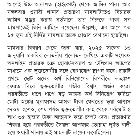
আগেই উচ্চ আদালত (হাইকোর্ট) থেকে জামিন পান। আর
মঙ্গলবার ওয়ারী থানার প্রতারণা মামলাটিতেও বিচারক
জামিন মঞ্জুর করায় বর্তমানে তার বিরুদ্ধে থাকা সব
মামলাতেই তিনি জামিনে রয়েছেন। উল্লেখ্য, এর আগে গত
১৫ জুন এই নির্দিষ্ট মামলায় তাকে গ্রেপ্তার দেখানো হয়েছিল।
মামলার বিবরণ থেকে জানা যায়, ২০২৫ সালের ১৩
জানুয়ারি চাকরির লোভনীয় প্রলোভন দেখিয়ে একটি সংঘবদ্ধ
অনলাইন প্রতারক চক্র হোয়াটসঅ্যাপ ও টেলিগ্রাম অ্যাপের
মাধ্যমে এক ভুক্তভোগীর সঙ্গে যোগাযোগ স্থাপন করে। চক্রটি
প্রথমে ছোট অঙ্কের অর্থ বিনিয়োগের বিপরীতে লভ্যাংশ
ফেরত দিয়ে ভুক্তভোগীর গভীর বিশ্বাস অর্জন করে।
পরবর্তীতে ধাপে ধাপে বড় অঙ্কের অর্থ বিনিয়োগ করিয়ে
মোটা অঙ্কের মুনাফাসহ আসল টাকা ফেরতের ভুয়া আশ্বাস
দেওয়া হলেও, শেষ পর্যন্ত ভুক্তভোগীর কাছ থেকে সর্বমোট ২
লাখ ৩৫ হাজার টাকা আত্মসাৎ করে চম্পট দেয়। প্রতারণার
শিকার হয়ে পরবর্তীতে সৈয়দা আশফাহ তোয়াহা দ্যূতি বাদী
হয়ে ওয়ারী থানায় এই মামলাটি দায়ের করেছিলেন।