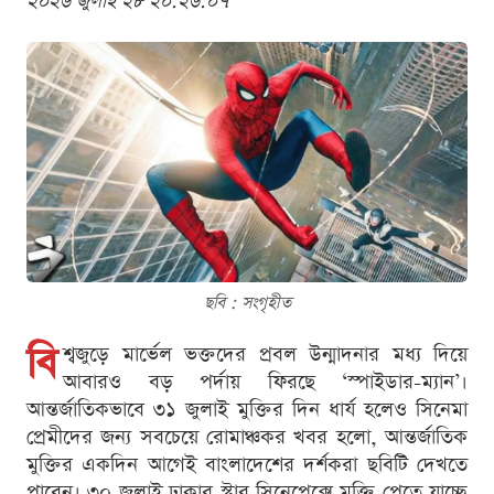
২০২৬ জুলাই ২৮ ২০:২৬:০৭
ছবি : সংগৃহীত
বি
শ্বজুড়ে মার্ভেল ভক্তদের প্রবল উন্মাদনার মধ্য দিয়ে
আবারও বড় পর্দায় ফিরছে ‘স্পাইডার-ম্যান’।
আন্তর্জাতিকভাবে ৩১ জুলাই মুক্তির দিন ধার্য হলেও সিনেমা
প্রেমীদের জন্য সবচেয়ে রোমাঞ্চকর খবর হলো, আন্তর্জাতিক
মুক্তির একদিন আগেই বাংলাদেশের দর্শকরা ছবিটি দেখতে
পাবেন। ৩০ জুলাই ঢাকার স্টার সিনেপ্লেক্সে মুক্তি পেতে যাচ্ছে