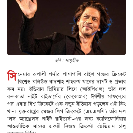
ছবি : সংগৃহীত
সি
নেমার রূপালী পর্দার পাশাপাশি বাইশ গজের ক্রিকেট
বিশ্বেও বলিউড বাদশাহ শাহরুখ খানের দাপট ও প্রভাব
কম নয়। ইন্ডিয়ান প্রিমিয়ার লিগে (আইপিএল) তাঁর দল
কলকাতা নাইট রাইডার্সের (কেকেআর) ঈর্ষণীয় সাফল্যের
পর এবার বিশ্ব ক্রিকেটে এক নতুন ইতিহাস গড়লেন এই কিং
খান। যুক্তরাষ্ট্রের মেজর লিগ ক্রিকেটে (এমএলসি) তাঁর দল
‘লস অ্যাঞ্জেলস নাইট রাইডার্স’-এর জন্য ক্যালিফোর্নিয়ায়
আন্তর্জাতিক মানের একটি নিজস্ব ক্রিকেট স্টেডিয়াম চালু