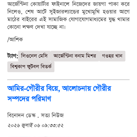
আর্জেন্টিনা কোয়ার্টার ফাইনালে নিজেদের জায়গা পাকা করে
নিলেও, শেষ আটে সুইজারল্যান্ডের মুখোমুখি হওয়ার আগে
মাঠের বাইরের এই সামাজিক যোগাযোগমাধ্যমের যুদ্ধ থামার
কোনো লক্ষণ দেখা যাচ্ছে না।
/আশিক
ট্যাগ:
লিওনেল মেসি
আর্জেন্টিনা বনাম মিশর
গওহর খান
বিশ্বকাপ ফুটবল বিতর্ক
আমির-গৌরীর বিয়ে, আলোচনায় গৌরীর
সম্পদের পরিমাণ
বিনোদন ডেস্ক . সত্য নিউজ
২০২৬ জুলাই ০৬ ০৯:৩৩:৫২