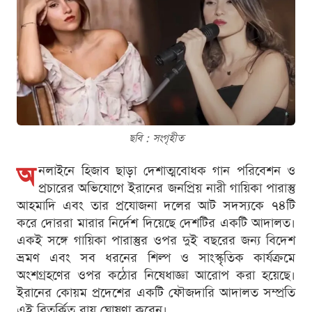
ছবি : সংগৃহীত
অ
নলাইনে হিজাব ছাড়া দেশাত্মবোধক গান পরিবেশন ও
প্রচারের অভিযোগে ইরানের জনপ্রিয় নারী গায়িকা পারাস্তু
আহমাদি এবং তার প্রযোজনা দলের আট সদস্যকে ৭৪টি
করে দোররা মারার নির্দেশ দিয়েছে দেশটির একটি আদালত।
একই সঙ্গে গায়িকা পারাস্তুর ওপর দুই বছরের জন্য বিদেশ
ভ্রমণ এবং সব ধরনের শিল্প ও সাংস্কৃতিক কার্যক্রমে
অংশগ্রহণের ওপর কঠোর নিষেধাজ্ঞা আরোপ করা হয়েছে।
ইরানের কোয়ম প্রদেশের একটি ফৌজদারি আদালত সম্প্রতি
এই বিতর্কিত রায় ঘোষণা করেন।