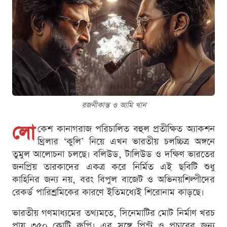
রজনীকান্ত ও আমি খান
লো
কেশ কানাগরাজ পরিচালিত বহুল প্রতীক্ষিত অ্যাকশন
থ্রিলার ‘কুলি’ নিয়ে এখন ভারতীয় চলচ্চিত্র অঙ্গনে
তুমুল আলোচনা চলছে। বলিউড, টালিউড ও দক্ষিণ ভারতের
জনপ্রিয় তারকাদের একত্র করে নির্মিত এই ছবিটি শুধু
কাহিনির জন্য নয়, বরং বিপুল বাজেট ও অভিনয়শিল্পীদের
রেকর্ড পারিশ্রমিকের কারণে ইতিমধ্যেই শিরোনাম কাড়ছে।
ভারতীয় গণমাধ্যমের তথ্যমতে, সিনেমাটির মোট নির্মাণ খরচ
প্রায় ৩৫০ কোটি রুপি। এর সঙ্গে প্রিন্ট ও প্রচারের জন্য