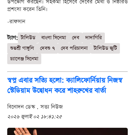
উপভোগ করছেন। সহকর্মী হিসেবে দেবের মেধা ও নিষ্ঠারও
প্রশংসা করেন তিনি।
-রাফসান
ট্যাগ:
টালিউড
বাংলা সিনেমা
দেব
দাদাগিরি
শুভশ্রী গাঙ্গুলি
দেবশু ৭
দেব পরিচালনা
টালিউড জুটি
চ্যালেঞ্জ সিনেমা
স্বপ্ন এবার সত্যি হলো: ক্যালিফোর্নিয়ায় নিজস্ব
স্টেডিয়াম উদ্বোধন করে শাহরুখের বার্তা
বিনোদন ডেস্ক . সত্য নিউজ
২০২৬ জুলাই ০২ ১৮:৪১:২৫