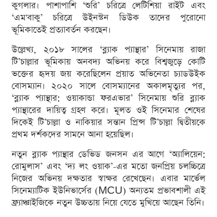
কুগলার। পাশাপাশি ‘শুরি’ চরিত্রে লেটিশিয়া রাইট এবং
‘এম'বাকু’ চরিত্রে উইনস্টন ডিউক তাদের পুরোনো
ভূমিকাতেই প্রত্যাবর্তন করছেন।
উল্লেখ্য, ২০১৮ সালের ‘ব্ল্যাক প্যান্থার’ সিনেমায় রাজা
টি’চাল্লার ভূমিকায় অনবদ্য অভিনয় করে বিশ্বজুড়ে কোটি
ভক্তের হৃদয় জয় করেছিলেন প্রয়াত অভিনেতা চ্যাডউইক
বোসম্যান। ২০২০ সালে বোসম্যানের অকালমৃত্যুর পর,
‘ব্ল্যাক প্যান্থার: ওয়াকান্ডা ফরএভার’ সিনেমায় শুরি ব্ল্যাক
প্যান্থারের দায়িত্ব গ্রহণ করে। মূলত ওই সিনেমার শেষের
দিকেই টি’চাল্লা ও নাকিয়ার সন্তান প্রিন্স টি’চাল্লা দ্বিতীয়কে
প্রথম দর্শকদের সামনে আনা হয়েছিল।
নতুন ব্ল্যাক প্যান্থার ডেভিড জনসন এর আগে ‘অ্যালিয়েন:
রোমুলাস’ এবং ‘দ্য লং ওয়াক’-এর মতো জনপ্রিয় চলচ্চিত্রে
নিজের অভিনয় দক্ষতার স্বাক্ষর রেখেছেন। এবার মার্ভেল
সিনেম্যাটিক ইউনিভার্সের (MCU) অন্যতম প্রভাবশালী এই
ফ্র্যাঞ্চাইজিকে নতুন উচ্চতায় নিয়ে যেতে মুখিয়ে আছেন তিনি।