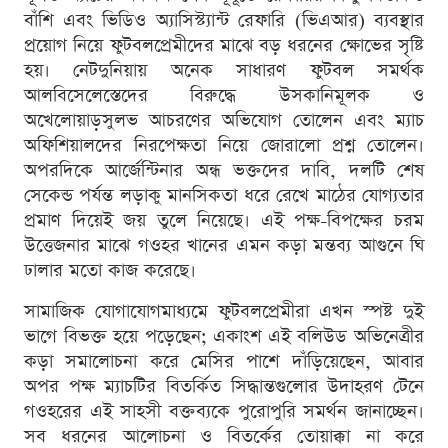
বাঁশি এবং ভিডিও অ্যাসিস্ট্যান্ট রেফারি (ভিএআর) ব্যবস্থার
প্রয়োগ নিয়ে ফুটবলপ্রেমীদের মাঝে বড় ধরনের ক্ষোভের সৃষ্টি
হয়। নেটদুনিয়ায় অনেক সাধারণ ফুটবল সমর্থক
আলবিসেলেস্তেদের বিরুদ্ধে উসকানিমূলক ও
অখেলোয়াড়সুলভ আচরণের অভিযোগ তোলেন এবং ম্যাচ
অফিশিয়ালদের নিরপেক্ষতা নিয়ে জোরালো প্রশ্ন তোলেন।
অপরদিকে আর্জেন্টিনার অন্ধ ভক্তদের দাবি, দলটি শেষ
সেকেন্ড পর্যন্ত লড়াকু মানসিকতা ধরে রেখে মাঠের যোগ্যতার
প্রমাণ দিয়েই জয় তুলে নিয়েছে। এই পক্ষ-বিপক্ষের চরম
উত্তেজনার মাঝে গওহর খানের এমন কড়া মন্তব্য আগুনে ঘি
ঢালার মতো কাজ করেছে।
সামাজিক যোগাযোগমাধ্যমে ফুটবলপ্রেমীরা এখন স্পষ্ট দুই
ভাগে বিভক্ত হয়ে পড়েছেন; একাংশ এই বলিউড অভিনেত্রীর
কড়া সমালোচনা করে মেসির পাশে দাঁড়িয়েছেন, আবার
অপর পক্ষ ম্যাচটির বিতর্কিত সিদ্ধান্তগুলোর উদাহরণ টেনে
গওহরের এই সাহসী বক্তব্যকে পুরোপুরি সমর্থন জানাচ্ছেন।
সব ধরনের আলোচনা ও বিতর্কের তোয়াক্কা না করে