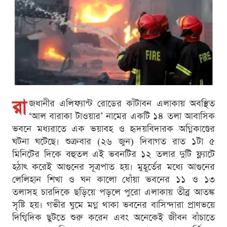
রা
জধানীর এলিফ্যান্ট রোডের কাঁটাবন এলাকায় অবস্থিত
‘আল বারাকা টাওয়ার’ নামের একটি ১৪ তলা আবাসিক
ভবনে মধ্যরাতে এক ভয়াবহ ও হৃদয়বিদারক অগ্নিকাণ্ডের
ঘটনা ঘটেছে। শুক্রবার (২৬ জুন) দিবাগত রাত ১টা ৫
মিনিটের দিকে বহুতল এই ভবনটির ১২ তলার দুটি ফ্ল্যাটে
হঠাৎ করেই আগুনের সূত্রপাত হয়। মুহূর্তের মধ্যে আগুনের
লেলিহান শিখা ও ঘন কালো ধোঁয়া ভবনের ১১ ও ১৩
তলাসহ চারদিকে ছড়িয়ে পড়লে পুরো এলাকায় তীব্র আতঙ্ক
সৃষ্টি হয়। গভীর ঘুমে মগ্ন থাকা ভবনের বাসিন্দারা প্রাণভয়ে
দিগ্বিদিক ছুটতে শুরু করেন এবং অনেকেই জীবন বাঁচাতে