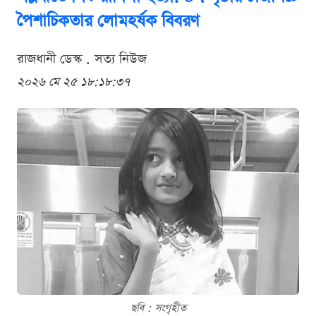
পৈশাচিকতার লোমহর্ষক বিবরণ
রাজধানী ডেস্ক . সত্য নিউজ
২০২৬ মে ২৫ ১৮:১৮:৩৭
ছবি : সংগৃহীত