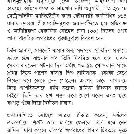
কলিমুল্লাহকে রাষ্ট্রনিযুক্ত (স্টেট ডিফেন্স) আইনজীবী করা
হয়েছে। অভিযোগপত্র ও মামলার নথি অনুযায়ী, গত ২০ মে
মেট্রোপলিটন ম্যাজিস্ট্রেটের কাছে ফৌজদারি কার্যবিধির ১৬৪
ধারায় দেওয়া স্বীকারোক্তিমূলক জবানবন্দিতে মূল অভিযুক্ত
ও অটোরিকশা মেকানিক সোহেল রানা (৩০) নিজের ওপর
আনা পাশবিক অপরাধের পুঙ্খানুপুঙ্খ বিবরণ দেন।
তিনি জানান, সাবলেট বাসার অন্য সদস্যরা প্রতিদিন সকালে
কাজে চলে যাওয়ার পর তিনি নিয়মিত ঘরে বসে মাদক
সেবন করতেন। ঘটনার দিন অর্থাৎ গত ১৯ মে সকাল সাড়ে
৯টার দিকে পাশের বাসার শিশু রামিসাকে একাকী দেখে
নিজের ঘরে ডেকে নেন সোহেল। এরপর তাকে বাথরুমে
নিয়ে পাশবিকভাবে ধর্ষণ করেন। রামিসা চিৎকার করতে
চাইলে তিনি তার মুখ শক্ত করে চেপে ধরেন এবং মুখে
কাপড় গুঁজে দিয়ে নির্যাতন চালান।
জবানবন্দিতে সোহেল আরও স্বীকার করেন, ধর্ষণের
একপর্যায়ে শিশুটি জ্ঞান হারিয়ে ফেললে তিনি ধরে নেন
রামিসা মারা গেছে। এরপর অপরাধের প্রমাণ চিরতরে মুছে