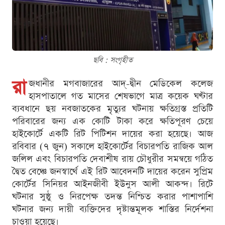
ছবি : সংগৃহীত
রা
জধানীর মগবাজারের আদ্-দ্বীন মেডিকেল কলেজ
হাসপাতালে গত মাসের শেষভাগে মাত্র কয়েক ঘণ্টার
ব্যবধানে ছয় নবজাতকের মৃত্যুর ঘটনায় ক্ষতিগ্রস্ত প্রতিটি
পরিবারের জন্য এক কোটি টাকা করে ক্ষতিপূরণ চেয়ে
হাইকোর্টে একটি রিট পিটিশন দায়ের করা হয়েছে। আজ
রবিবার (৭ জুন) সকালে হাইকোর্টের বিচারপতি রাজিক আল
জলিল এবং বিচারপতি দেবাশীষ রায় চৌধুরীর সমন্বয়ে গঠিত
দ্বৈত বেঞ্চে জনস্বার্থে এই রিট আবেদনটি দায়ের করেন সুপ্রিম
কোর্টের সিনিয়র আইনজীবী ইউনুস আলী আকন্দ। রিটে
ঘটনার সুষ্ঠু ও নিরপেক্ষ তদন্ত নিশ্চিত করার পাশাপাশি
ঘটনার জন্য দায়ী ব্যক্তিদের দৃষ্টান্তমূলক শাস্তির নির্দেশনা
চাওয়া হয়েছে।