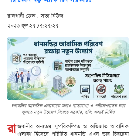
রাজধানী ডেস্ক . সত্য নিউজ
২০২৬ জুন ২৭ ১৭:২৭:২৭
ধানমন্ডির আবাসিক এলাকাকে আরও বাসযোগ্য ও পরিবেশবান্ধব করে
তুলতে নতুন উদ্যোগ নিয়েছে সরকার, ছবি: এআই নির্মিত
রা
জধানীর অন্যতম সুপরিকল্পিত ও অভিজাত আবাসিক
এলাকা হিসেবে পরিচিত ধানমন্ডি এখন তার চিরচেনা