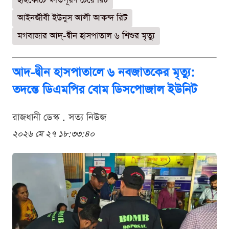
হাইকোর্টে ক্ষতিপূরণ চেয়ে রিট
আইনজীবী ইউনুস আলী আকন্দ রিট
মগবাজার আদ্-দ্বীন হাসপাতাল ৬ শিশুর মৃত্যু
আদ-দ্বীন হাসপাতালে ৬ নবজাতকের মৃত্যু:
তদন্তে ডিএমপির বোম ডিসপোজাল ইউনিট
রাজধানী ডেস্ক . সত্য নিউজ
২০২৬ মে ২৭ ১৮:৩৩:৪০