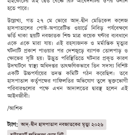
হাইকোর্টের এই দ্বৈত বেঞ্চে রিট আবেদনটির ওপর শুনানি
হতে পারে।
উল্লেখ্য, গত ২৭ মে ভোরে আদ্-দ্বীন মেডিকেল কলেজ
হাসপাতালের পোস্ট-অপারেটিভ ওয়ার্ডে নিবিড় পর্যবেক্ষণে
ভর্তি থাকা ছয়টি নবজাতক শিশু মাত্র কয়েক ঘণ্টার ব্যবধানে
একে একে মারা যায়। এই রহস্যজনক ও মর্মান্তিক মৃত্যুর
ঘটনাটি প্রকাশ পাওয়ার পর দেশজুড়ে ব্যাপক তোলপাড় ও
ক্ষোভের সৃষ্টি হয়। উদ্ভূত পরিস্থিতিতে ঘটনার প্রকৃত কারণ
উদঘাটনে স্বাস্থ্য অধিদপ্তর তাৎক্ষণিকভাবে তিন সদস্য বিশিষ্ট
একটি উচ্চপর্যায়ের তদন্ত কমিটি গঠন করেছিল। তবে
হাসপাতাল কর্তৃপক্ষের গাফিলতির অভিযোগ তুলে ভুক্তভোগী
পরিবারগুলোর পক্ষে এখন আদালতের দ্বারস্থ হলেন এই
আইনজীবী।
/আশিক
ট্যাগ:
আদ্-দ্বীন হাসপাতাল নবজাতকের মৃত্যু ২০২৬