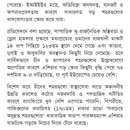
পেরেছে। ইআইইউর মতে, অতিরিক্ত জনঘনত্ব, যানজট ও
অপরাধপ্রবণতার কারণে সাধারণত বড় শহরগুলোর
বাসযোগ্যতার স্কোর কমে যায়।
প্রতিবেদনে বলা হয়েছে, সাম্প্রতিক ভূ-রাজনৈতিক অস্থিরতা ও
ড্রোন হামলার প্রভাবে মধ্যপ্রাচ্যের ওমানের রাজধানী মাস্কাট
১৪ ধাপ পিছিয়ে ১২৩তম স্থানে নেমে গেছে এবং কাতার,
দুবাই ও আবুধাবির অবস্থানও কিছুটা নিচে নেমেছে। তবে
সার্বিকভাবে চীন ও জাপানের শহরগুলোর উল্লেখযোগ্য
অগ্রগতির কারণে এশিয়ার গড় স্কোর কিছুটা বৃদ্ধি পেয়ে ৭৩
দশমিক ৯-এ দাঁড়িয়েছে, যা পূর্ব ইউরোপের চেয়েও বেশি।
বিশেষ করে চীনের শহরগুলো স্বাস্থ্যসেবা খাতে অভাবনীয়
উন্নতি করলেও কঠোর নজরদারি ও গণতান্ত্রিক ঘাটতির
কারণে র‍্যাংকিংয়ে খুব বেশি এগোতে পারেনি। বিপরীতে,
পাকিস্তানের করাচিসহ (১৭০তম) ঢাকার মতো ‘সবচেয়ে
অনুন্নত শহরগুলোর’ ধারাবাহিক খারাপ পারফরম্যান্স এশিয়ার
সামগ্রিক গড়কে নিচের দিকে টেনে ধরেছে।