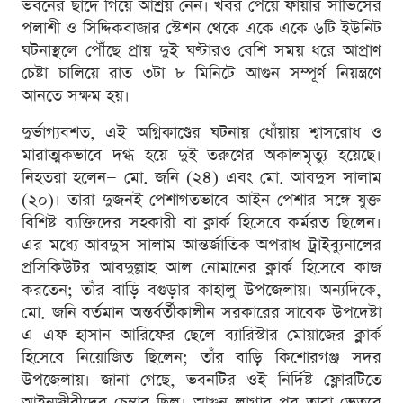
ভবনের ছাদে গিয়ে আশ্রয় নেন। খবর পেয়ে ফায়ার সার্ভিসের
পলাশী ও সিদ্দিকবাজার স্টেশন থেকে একে একে ৬টি ইউনিট
ঘটনাস্থলে পৌঁছে প্রায় দুই ঘণ্টারও বেশি সময় ধরে আপ্রাণ
চেষ্টা চালিয়ে রাত ৩টা ৮ মিনিটে আগুন সম্পূর্ণ নিয়ন্ত্রণে
আনতে সক্ষম হয়।
দুর্ভাগ্যবশত, এই অগ্নিকাণ্ডের ঘটনায় ধোঁয়ায় শ্বাসরোধ ও
মারাত্মকভাবে দগ্ধ হয়ে দুই তরুণের অকালমৃত্যু হয়েছে।
নিহতরা হলেন— মো. জনি (২৪) এবং মো. আবদুস সালাম
(২০)। তারা দুজনই পেশাগতভাবে আইন পেশার সঙ্গে যুক্ত
বিশিষ্ট ব্যক্তিদের সহকারী বা ক্লার্ক হিসেবে কর্মরত ছিলেন।
এর মধ্যে আবদুস সালাম আন্তর্জাতিক অপরাধ ট্রাইব্যুনালের
প্রসিকিউটর আবদুল্লাহ আল নোমানের ক্লার্ক হিসেবে কাজ
করতেন; তাঁর বাড়ি বগুড়ার কাহালু উপজেলায়। অন্যদিকে,
মো. জনি বর্তমান অন্তর্বর্তীকালীন সরকারের সাবেক উপদেষ্টা
এ এফ হাসান আরিফের ছেলে ব্যারিস্টার মোয়াজের ক্লার্ক
হিসেবে নিয়োজিত ছিলেন; তাঁর বাড়ি কিশোরগঞ্জ সদর
উপজেলায়। জানা গেছে, ভবনটির ওই নির্দিষ্ট ফ্লোরটিতে
আইনজীবীদের চেম্বার ছিল। আগুন লাগার পর তারা ভেতরে