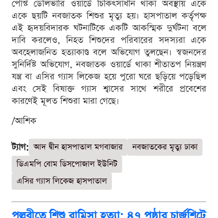
পোস্ট ডেলিভারি ওয়ার্ডে চিকিৎসাধীন থাকা অবস্থায় একে
একে ছয়টি নবজাতক শিশুর মৃত্যু হয়। হাসপাতাল কর্তৃপক্ষ
এই হৃদয়বিদারক ঘটনাটিকে একটি আকস্মিক দুর্ঘটনা বলে
দাবি করলেও, নিহত শিশুদের পরিবারের সদস্যরা একে
অবহেলাজনিত হত্যাকাণ্ড বলে অভিযোগ তুলছেন। স্বজনদের
সুনির্দিষ্ট অভিযোগ, নবজাতক ওয়ার্ডে থাকা শীতাতপ নিয়ন্ত্রণ
যন্ত্র বা এসির গ্যাস লিকেজ হয়ে পুরো ঘরে ছড়িয়ে পড়েছিল
এবং সেই বিষাক্ত গ্যাস শ্বাসের সাথে শরীরে প্রবেশের
কারণেই মূলত শিশুরা মারা গেছে।
/আশিক
ট্যাগ:
আদ দ্বীন হাসপাতাল মগবাজার
নবজাতকের মৃত্যু ঢাকা
ডিএমপি বোম ডিসপোজাল ইউনিট
এসির গ্যাস লিকেজ হাসপাতাল
পল্লবীতে শিশু রামিসা হত্যা: ৪৭ পৃষ্ঠার চার্জশিটে