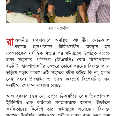
ছবি : সংগৃহীত
রা
জধানীর মগবাজারে অবস্থিত আদ-দ্বীন মেডিক্যাল
কলেজ হাসপাতালে চিকিৎসাধীন অবস্থায় ছয়
নবজাতকের মর্মান্তিক মৃত্যুর পর ঘটনাস্থলে উপস্থিত হয়েছে
ঢাকা মহানগর পুলিশের (ডিএমপি) বোম ডিসপোজাল
ইউনিট। হাসপাতালটির ভেতরে কোনো ধরনের বিষাক্ত গ্যাস
ছড়িয়ে পড়ার কারণে এই নিহতের ঘটনা ঘটেছে কি না, মূলত
সেই রহস্য উদঘাটন ও তদন্ত করতেই বিশেষায়িত এই
দলটিকে সেখানে পাঠানো হয়েছে।
আজ বুধবার (২৭ মে) দুপুরে ডিএমপির বোম ডিসপোজাল
ইউনিটের এক কর্মকর্তা গণমাধ্যমকে জানান, ঊর্ধ্বতন
কর্মকর্তাদের নির্দেশে তারা ঘটনাস্থলে এসেছেন। বিষাক্ত
গ্যাসের উপস্থিতি নিখুঁতভাবে পরীক্ষা করার জন্য তারা বেশ