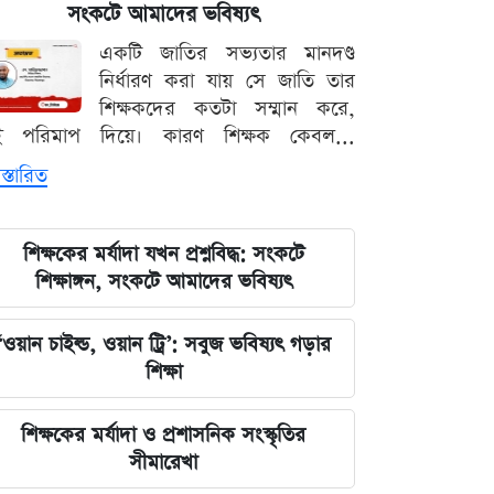
সংকটে আমাদের ভবিষ্যৎ
দেশের নিরাপত্তা ব্যবস্থাপনায় আসছে বড়
একটি জাতির সভ্যতার মানদণ্ড
পরিবর্তন, নতুন আইনের রূপরেখা প্রকাশ
নির্ধারণ করা যায় সে জাতি তার
শিক্ষকদের কতটা সম্মান করে,
আওয়ামী লীগ আমাদের শত্রু নয় মিত্র, তারা
ই পরিমাপ দিয়ে। কারণ শিক্ষক কেবল...
বিএনপির সঙ্গে মিশে যাবে: নাছির চৌধুরী
স্তারিত
এমপি
ঘরে বসেই যেভাবে জানবেন এসএসসির
শিক্ষকের মর্যাদা যখন প্রশ্নবিদ্ধ: সংকটে
ফলাফল, ১০ আগস্ট প্রকাশের ঘোষণা
শিক্ষাঙ্গন, সংকটে আমাদের ভবিষ্যৎ
মার্কিন ইমিগ্রেশন সার্ভিস বিভাগে বড়
‘ওয়ান চাইল্ড, ওয়ান ট্রি’: সবুজ ভবিষ্যৎ গড়ার
পরিবর্তন, প্রবাসীদের জন্য জরুরি বার্তা
শিক্ষা
২০২৩ সালের ইসরায়েলি হামলার ক্ষত:
শিক্ষকের মর্যাদা ও প্রশাসনিক সংস্কৃতির
আড়াই বছর পর উদ্ধার ৪০ শিশুর
সীমারেখা
দেহাবশেষ