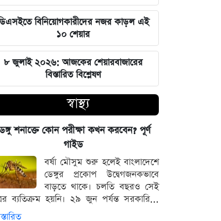
এক ক্লিকেই ফোন-ল্যাপটপের নিয়ন্ত্রণ নিচ্ছে
ডিএসইতে বিনিয়োগকারীদের নজর কাড়ল এই
হ্যাকাররা, পপ-আপ আপডেট নিয়ে কড়া
১০ শেয়ার
হুঁশিয়ারি
৮ জুলাই ২০২৬: আজকের শেয়ারবাজারের
চাঁদের পৃষ্ঠে ফ্যালকন-৯ রকেটের
বিস্তারিত বিশ্লেষণ
অনাকাঙ্ক্ষিত আঘাত
স্বাস্থ্য
আবু সাঈদের ছবি ছাড়া কোনো ডকুমেন্টারি
হতে পারে না: ভারপ্রাপ্ত রাষ্ট্রপতি হাফিজ
েঙ্গু শনাক্তে কোন পরীক্ষা কখন করবেন? পূর্ণ
উদ্দিন
গাইড
বর্ষা মৌসুম শুরু হলেই বাংলাদেশে
জুলাই স্মৃতি জাদুঘর উদ্বোধন করলেন
ডেঙ্গুর প্রকোপ উদ্বেগজনকভাবে
প্রধানমন্ত্রী তারেক রহমান
বাড়তে থাকে। চলতি বছরও সেই
্রের ব্যতিক্রম হয়নি। ২৯ জুন পর্যন্ত সরকারি...
মার্কিন ক্ষেপণাস্ত্র মজুত নিয়ে নতুন তথ্য, কী
বলছে সিএনএন
স্তারিত