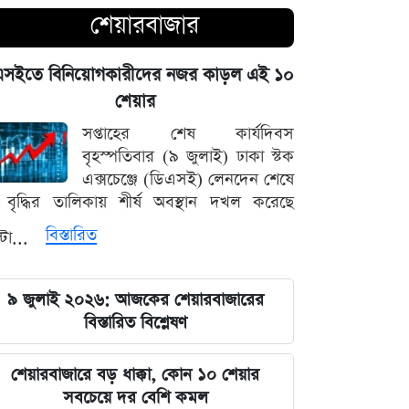
শেয়ারবাজার
আগামী ৪৮ ঘণ্টার আবহাওয়ার চিত্র: ঝোড়ো
বৃষ্টি নিয়ে সতর্কবার্তা
এসইতে বিনিয়োগকারীদের নজর কাড়ল এই ১০
শেয়ার
'মানুষ ভোট দিয়ে এমপি বানিয়েছে,
বিএনপিকে সত্য মেনে নিতে হবে': রুমিন
সপ্তাহের শেষ কার্যদিবস
ফারহানা
বৃহস্পতিবার (৯ জুলাই) ঢাকা স্টক
এক্সচেঞ্জে (ডিএসই) লেনদেন শেষে
বৃদ্ধির তালিকায় শীর্ষ অবস্থান দখল করেছে
৫ আগস্টের ভরদুপুরে দেশত্যাগ: গণভবন
থেকে ভারতের ফ্লাইট পর্যন্ত যা ঘটেছিল
বিস্তারিত
্টা...
ভারতপ্রেমী হলে দাগি আসামির অপরাধও
৯ জুলাই ২০২৬: আজকের শেয়ারবাজারের
চোখ এড়িয়ে যায় দিল্লির: রুহুল কবির
বিস্তারিত বিশ্লেষণ
রিজভী
বাংলাদেশ আর কোনো দেশের 'ক্লায়েন্ট স্টেট'
শেয়ারবাজারে বড় ধাক্কা, কোন ১০ শেয়ার
থাকবে না: পররাষ্ট্রমন্ত্রী ড. খলিলুর রহমান
সবচেয়ে দর বেশি কমল