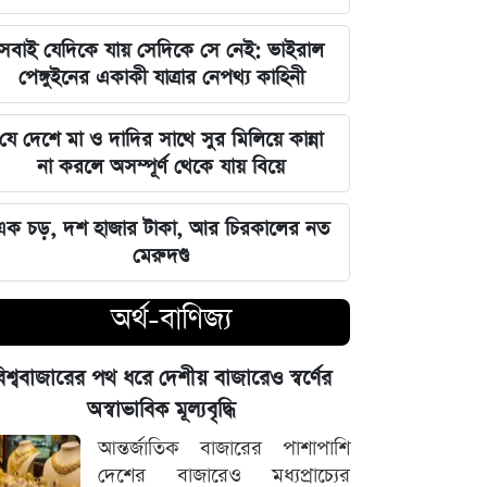
বিশ্ববাজারের পথ ধরে দেশীয় বাজারেও
সবাই যেদিকে যায় সেদিকে সে নেই: ভাইরাল
স্বর্ণের অস্বাভাবিক মূল্যবৃদ্ধি
পেঙ্গুইনের একাকী যাত্রার নেপথ্য কাহিনী
গ্যাস ও বিদ্যুৎ সংকট মোকাবিলায় নতুন
যে দেশে মা ও দাদির সাথে সুর মিলিয়ে কান্না
আশার খবর দিলেন জ্বালানিমন্ত্রী
না করলে অসম্পূর্ণ থেকে যায় বিয়ে
নদীদূষণ দূর করতে না পারলে ভবিষ্যৎ
এক চড়, দশ হাজার টাকা, আর চিরকালের নত
প্রজন্মের কাছে জবাব দিতে হবে: প্রধানমন্ত্রী
মেরুদণ্ড
তারেক রহমান
অর্থ-বাণিজ্য
ফ্যাসিবাদবিরোধী সব শক্তির জাতীয় ঐক্য
বজায় রাখা এখন সময়ের দাবি: মাহদী
িশ্ববাজারের পথ ধরে দেশীয় বাজারেও স্বর্ণের
আমিন
অস্বাভাবিক মূল্যবৃদ্ধি
ইতিহাসের মালিকানা কারও একার নয়, ৫
আন্তর্জাতিক বাজারের পাশাপাশি
আগস্টের বিজয় সাধারণ মানুষের: সাইদুর
দেশের বাজারেও মধ্যপ্রাচ্যের