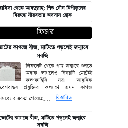
রামিসা থেকে আবদুল্লাহ: শিশু যৌন নিপীড়নের
জুলাই শহীদদের কবর বাঁধানোর বরাদ্দও
বিরুদ্ধে নীরবতার অবসান হোক
মেরে খেয়েছে অন্তর্বর্তী সরকার: ইশরাক
হোসেন
ফিচার
শেয়ারবাজারে আর্থিক কেলেঙ্কারির তদন্তের
বড় আপডেট জানাল দুদক
োটের কাগজে বীজ, মাটিতে পড়লেই জন্মাবে
সবজি
যুদ্ধের বড় প্রস্তুতি নিচ্ছে ইরান, আকাশ
লিফলেট থেকে গাছ জন্মাবে শুনতে
প্রতিরক্ষা ও অস্ত্র ব্যবস্থার ব্যাপক
অবাক লাগলেও বিষয়টি মোটেই
আধুনিকায়ন
কল্পকাহিনি নয়। আধুনিক
িবেশবান্ধব প্রযুক্তির কল্যাণে এমন কাগজ
চার বিভাগে দুর্যোগপূর্ণ আবহাওয়ার আশঙ্কায়
বিস্তারিত
মধ্যে বাস্তবতা পেয়েছে,...
আবহাওয়া দপ্তরের বিশেষ সতর্কতা
হাসিনাকে মাইক দেওয়ায় ভারতকে
ভোটের কাগজে বীজ, মাটিতে পড়লেই জন্মাবে
কাঠগড়ায় তুললেন সালাহউদ্দিন
সবজি