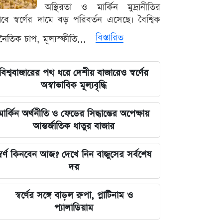
রহমান লিটল
অস্থিরতা ও মার্কিন মুদ্রানীতির
ভাবে স্বর্ণের দামে বড় পরিবর্তন এসেছে। বৈশ্বিক
দেবিদ্বার ম্যানেজিং কমিটির সভাপতি
বিস্তারিত
থনৈতিক চাপ, মূল্যস্ফীতি...
নির্বাচিত মিজানুর রহমান মাস্টার
জুলাইয়ের চেতনাকে হৃদয়ে ধারণ করতে
বিশ্ববাজারের পথ ধরে দেশীয় বাজারেও স্বর্ণের
হবে, যেন তা হারিয়ে না যায়: ভারপ্রাপ্ত
অস্বাভাবিক মূল্যবৃদ্ধি
রাষ্ট্রপতি
মার্কিন অর্থনীতি ও ফেডের সিদ্ধান্তের অপেক্ষায়
ভারত সরকারের আলটিমেটামের মুখে
আন্তর্জাতিক ধাতুর বাজার
নতিস্বীকার, ভুল স্বীকার করল মেটা
্বর্ণ কিনবেন আজ? দেখে নিন বাজুসের সর্বশেষ
লঙ্কা প্রিমিয়ার লিগে ভারতীয় কিংবদন্তির
দর
আগমন, মালিকানায় বড় চমক
স্বর্ণের সঙ্গে বাড়ল রুপা, প্লাটিনাম ও
জুলাই কার-এ নিয়ে বিভাজন করলে অর্জন
প্যালাডিয়াম
হারিয়ে যাবে: স্বরাষ্ট্রমন্ত্রী