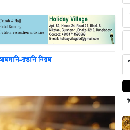
 আমদানি-রপ্তানি নিয়ম
ব