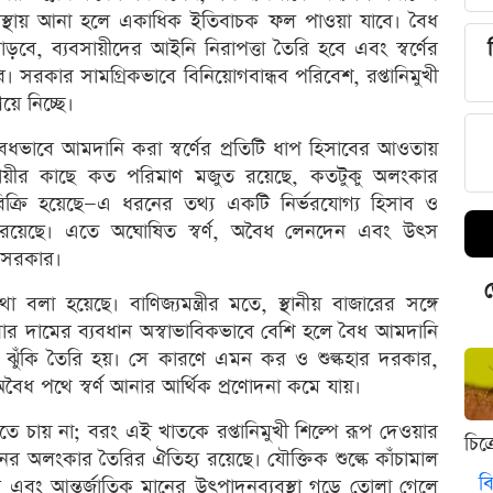
ব্যবস্থায় আনা হলে একাধিক ইতিবাচক ফল পাওয়া যাবে। বৈধ
ে, ব্যবসায়ীদের আইনি নিরাপত্তা তৈরি হবে এবং স্বর্ণের
। সরকার সামগ্রিকভাবে বিনিয়োগবান্ধব পরিবেশ, রপ্তানিমুখী
য়ে নিচ্ছে।
ৈধভাবে আমদানি করা স্বর্ণের প্রতিটি ধাপ হিসাবের আওতায়
সায়ীর কাছে কত পরিমাণ মজুত রয়েছে, কতটুকু অলংকার
ক্রি হয়েছে—এ ধরনের তথ্য একটি নির্ভরযোগ্য হিসাব ও
স্তাব রয়েছে। এতে অঘোষিত স্বর্ণ, অবৈধ লেনদেন এবং উৎস
 সরকার।
ড
লা হয়েছে। বাণিজ্যমন্ত্রীর মতে, স্থানীয় বাজারের সঙ্গে
দ্রগুলোর দামের ব্যবধান অস্বাভাবিকভাবে বেশি হলে বৈধ আমদানি
 ঝুঁকি তৈরি হয়। সে কারণে এমন কর ও শুল্কহার দরকার,
বৈধ পথে স্বর্ণ আনার আর্থিক প্রণোদনা কমে যায়।
থাকতে চায় না; বরং এই খাতকে রপ্তানিমুখী শিল্পে রূপ দেওয়ার
চিত
দিনের অলংকার তৈরির ঐতিহ্য রয়েছে। যৌক্তিক শুল্কে কাঁচামাল
বি
ন এবং আন্তর্জাতিক মানের উৎপাদনব্যবস্থা গড়ে তোলা গেলে