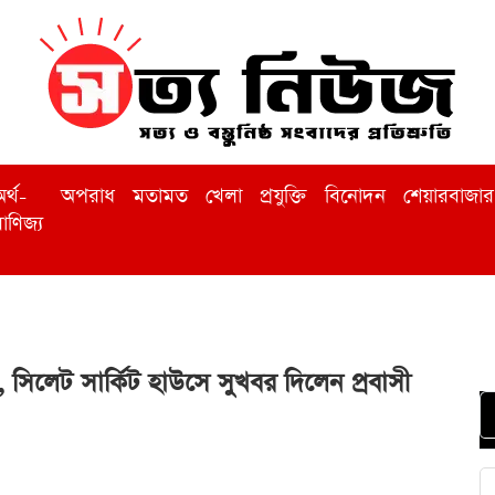
র্থ-
অপরাধ
মতামত
খেলা
প্রযুক্তি
বিনোদন
শেয়ারবাজার
াণিজ্য
্ত, সিলেট সার্কিট হাউসে সুখবর দিলেন প্রবাসী