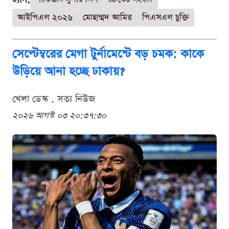
আইপিএল ২০২৬
মোহাম্মদ আমির
পিএসএল চুক্তি
সেপ্টেম্বরের মেগা টুর্নামেন্টে বড় চমক: কাকে
উড়িয়ে আনা হচ্ছে ঢাকায়?
খেলা ডেস্ক . সত্য নিউজ
২০২৬ আগস্ট ০৩ ২০:৩৭:৩০