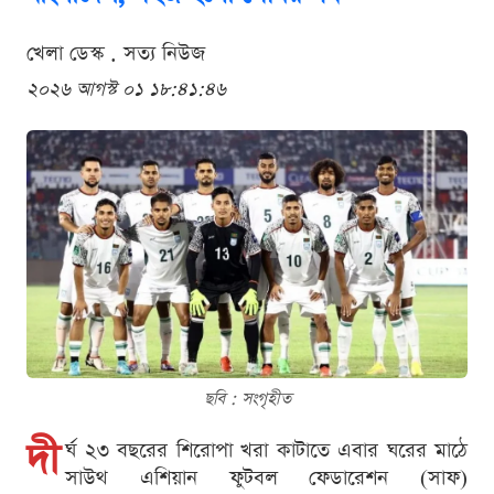
খেলা ডেস্ক . সত্য নিউজ
২০২৬ আগস্ট ০১ ১৮:৪১:৪৬
ছবি : সংগৃহীত
দী
র্ঘ ২৩ বছরের শিরোপা খরা কাটাতে এবার ঘরের মাঠে
সাউথ এশিয়ান ফুটবল ফেডারেশন (সাফ)