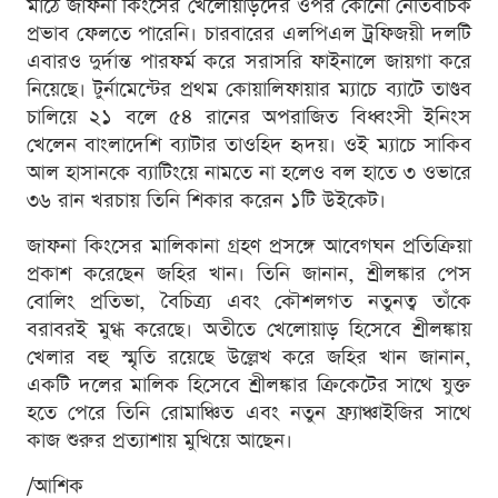
মাঠে জাফনা কিংসের খেলোয়াড়দের ওপর কোনো নেতিবাচক
প্রভাব ফেলতে পারেনি। চারবারের এলপিএল ট্রফিজয়ী দলটি
এবারও দুর্দান্ত পারফর্ম করে সরাসরি ফাইনালে জায়গা করে
নিয়েছে। টুর্নামেন্টের প্রথম কোয়ালিফায়ার ম্যাচে ব্যাটে তাণ্ডব
চালিয়ে ২১ বলে ৫৪ রানের অপরাজিত বিধ্বংসী ইনিংস
খেলেন বাংলাদেশি ব্যাটার তাওহিদ হৃদয়। ওই ম্যাচে সাকিব
আল হাসানকে ব্যাটিংয়ে নামতে না হলেও বল হাতে ৩ ওভারে
৩৬ রান খরচায় তিনি শিকার করেন ১টি উইকেট।
জাফনা কিংসের মালিকানা গ্রহণ প্রসঙ্গে আবেগঘন প্রতিক্রিয়া
প্রকাশ করেছেন জহির খান। তিনি জানান, শ্রীলঙ্কার পেস
বোলিং প্রতিভা, বৈচিত্র্য এবং কৌশলগত নতুনত্ব তাঁকে
বরাবরই মুগ্ধ করেছে। অতীতে খেলোয়াড় হিসেবে শ্রীলঙ্কায়
খেলার বহু স্মৃতি রয়েছে উল্লেখ করে জহির খান জানান,
একটি দলের মালিক হিসেবে শ্রীলঙ্কার ক্রিকেটের সাথে যুক্ত
হতে পেরে তিনি রোমাঞ্চিত এবং নতুন ফ্র্যাঞ্চাইজির সাথে
কাজ শুরুর প্রত্যাশায় মুখিয়ে আছেন।
/আশিক