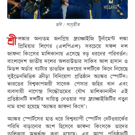
ছবি : সংগৃহীত
শ্রী
লঙ্কার অন্যতম জনপ্রিয় ফ্র্যাঞ্চাইজি টুর্নামেন্ট লঙ্কা
প্রিমিয়ার লিগের (এলপিএল) সবচেয়ে সফল দল
জাফনা কিংসের মালিকানায় এসেছে বড় ধরনের পরিবর্তন।
বাংলাদেশ জাতীয় দলের অলরাউন্ডার সাকিব আল হাসান ও
মিডল অর্ডার ব্যাটার তাওহিদ হৃদয়ের দলটিকে কিনে নিয়েছে
সুইডেনভিত্তিক ক্রীড়া বিনিয়োগ প্রতিষ্ঠান অ্যাঙ্কর স্পোর্টস।
ভারতের বিশ্বকাপজয়ী সাবেক পেসার জহির খান এবং
ব্যবসায়ী নাগেন্দ্র সিদ্ধৌতমের যৌথ মালিকানাধীন এই
প্রতিষ্ঠানটি দলটির দায়িত্ব নেওয়ার পর ফ্র্যাঞ্চাইজিটির নতুন
নাম রাখা হয়েছে ‘অ্যাঙ্কর জাফনা কিংস’।
অ্যাঙ্কর স্পোর্টসের হাত ধরে বিশ্বব্যাপী স্পোর্টস নেটওয়ার্কের
পরিধি বাড়ানোর অংশ হিসেবে জাফনা কিংসকে তাদের
তালিকায় অন্তর্ভুক্ত করা হয়েছে। এর আগে প্রতিষ্ঠানটি