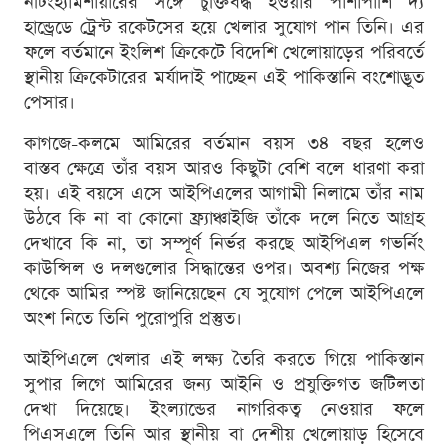
নটিংহ্যামশায়ারের সঙ্গে চুক্তিবদ্ধ হওয়ার পাশাপাশি দ্য
হান্ড্রেডে ট্রেন্ট রকেটসের হয়ে খেলার সুযোগ পান তিনি। এর
ফলে বর্তমানে ইংলিশ ক্রিকেটে বিদেশি খেলোয়াড়ের পরিবর্তে
স্থানীয় ক্রিকেটারের মর্যাদাই পাচ্ছেন এই পাকিস্তানি বংশোদ্ভূত
পেসার।
কাগজে-কলমে আমিরের বর্তমান বয়স ৩৪ বছর হলেও
বাস্তব ক্ষেত্রে তাঁর বয়স আরও কিছুটা বেশি বলে ধারণা করা
হয়। এই বয়সে এসে আইপিএলের আগামী নিলামে তাঁর নাম
উঠবে কি না বা কোনো ফ্র্যাঞ্চাইজি তাঁকে দলে নিতে আগ্রহ
দেখাবে কি না, তা সম্পূর্ণ নির্ভর করছে আইপিএল গভর্নিং
কাউন্সিল ও দলগুলোর সিদ্ধান্তের ওপর। অবশ্য নিজের পক্ষ
থেকে আমির স্পষ্ট জানিয়েছেন যে সুযোগ পেলে আইপিএলে
অংশ নিতে তিনি পুরোপুরি প্রস্তুত।
আইপিএলে খেলার এই লক্ষ্য তৈরি করতে গিয়ে পাকিস্তান
সুপার লিগে আমিরের জন্য আইনি ও প্রযুক্তিগত জটিলতা
দেখা দিয়েছে। ইংল্যান্ডের নাগরিকত্ব নেওয়ার ফলে
পিএসএলে তিনি আর স্থানীয় বা দেশীয় খেলোয়াড় হিসেবে