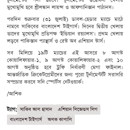
টুর্নামেন্টের পর্দা উঠবে। টুর্নামেন্টের উদ্বোধনী খেলায়
মুখোমুখি হবে শ্রীলঙ্কান লায়ন্স ও আফগানিস্তান পাঠানস।
পরদিন শুক্রবার (৩১ জুলাই) ডাবল-হেডার ম্যাচে মাঠে
নামবে সাকিবের বাংলাদেশ টাইগার্স। দিনের দ্বিতীয় খেলায়
তাদের মুখোমুখি প্রতিপক্ষ 'ইন্ডিয়ান রয়্যালস'। প্রথম খেলায়
লড়বে পাকিস্তান প্যান্থার্স ও রেস্ট অব এশিয়ান স্টার্স।
সব মিলিয়ে ১৯টি ম্যাচের এই আসরে ৮ আগস্ট
কোয়ালিফায়ার-১, ৯ আগস্ট কোয়ালিফায়ার-২ এবং ১০
আগস্ট অনুষ্ঠিত হবে ট্রফি নির্ধারণী মেগা ফাইনাল।
আন্তর্জাতিক ক্রিকেটপ্রেমীদের জন্য পুরো টুর্নামেন্টটি সরাসরি
সম্প্রচার করবে সনি স্পোর্টস নেটওয়ার্ক।
/আশিক
ট্যাগ:
সাকিব আল হাসান
এশিয়ান লিজেন্ডস লিগ
বাংলাদেশ টাইগার্স
অলক কাপালি