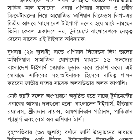
ফ্র্যাঞ্চাইজি লিগে সরব উপস্থিতি রয়েছে অলরাউন্ডার
সাকিব আল হাসানের। এবার এশিয়ার সাবেক ও প্রবীণ
ক্রিকেটারদের নিয়ে আয়োজিত 'এশিয়ান লিজেন্ডস লিগ'-এর
দ্বিতীয় আসরে 'বাংলাদেশ টাইগার্স' দলের হয়ে মাঠে নামছেন
তিনি। কেবল একাদশে নয়, টুর্নামেন্টে বাংলাদেশকে নেতৃত্ব
দেবেন সাবেক এই টাইগার অধিনায়ক।
বুধবার (২৯ জুলাই) রাতে এশিয়ান লিজেন্ডস লিগ তাদের
অফিসিয়াল সামাজিক যোগাযোগ মাধ্যমে ১৬ সদস্যের
বাংলাদেশ টাইগার্স স্কোয়াড চূড়ান্ত করে প্রকাশ করে। এই
স্কোয়াডে সাকিবের সহ-অধিনায়ক হিসেবে দায়িত্ব পালন
করবেন জাতীয় দলের সাবেক অলরাউন্ডার অলক কাপালি।
মোট ছয়টি দলের অংশগ্রহণে অনুষ্ঠিত হতে যাচ্ছে টুর্নামেন্টের
এবারের আসর। দলগুলো হলো—বাংলাদেশ টাইগার্স, ইন্ডিয়ান
রয়্যালস, শ্রীলঙ্কান লায়ন্স, আফগানিস্তান পাঠানস, পাকিস্তান
প্যান্থার্স এবং রেস্ট অব এশিয়ান স্টার্স।
বৃহস্পতিবার (৩০ জুলাই) বর্ণাঢ্য জার্সি উন্মোচনের মাধ্যমে