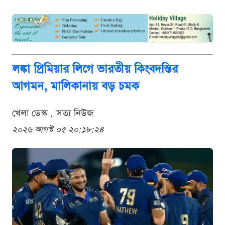
লঙ্কা প্রিমিয়ার লিগে ভারতীয় কিংবদন্তির
আগমন, মালিকানায় বড় চমক
খেলা ডেস্ক . সত্য নিউজ
২০২৬ আগস্ট ০৫ ২০:১৮:২৪