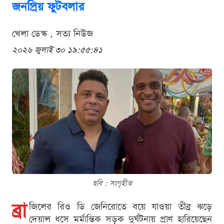
জনপ্রিয় ফুটবলার
খেলা ডেস্ক . সত্য নিউজ
২০২৬ জুলাই ৩০ ১৯:৫৫:৪১
ছবি : সংগৃহীত
ব্রা
জিলের রিও ডি জেনিরোতে বয়ে যাওয়া তীব্র ঝড়ে
দেয়াল ধসে মর্মান্তিক সড়ক দুর্ঘটনায় প্রাণ হারিয়েছেন