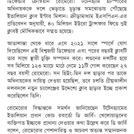
ডিফেন্ডার ক্রিস্টিয়ান রোমেরো। টটেনহ্যাম হটস্পারের
অধিনায়ককে দলে ভেড়াতে চূড়ান্ত সমঝোতায় পৌঁছেছে
ইতালিয়ান ক্লাব ইন্টার মিলান। ক্রীড়ামাধ্যম ইএসপিএন-এর
প্রতিবেদন অনুযায়ী, ৪০ মিলিয়ন ইউরো ট্রান্সফার ফিতে দুই
ক্লাবই মৌখিকভাবে সম্মত হয়েছে।
আতালান্তা থেকে ধারে এসে ২০২১ সালে স্পার্সে যোগ
দিয়েছিলেন এই বিশ্বজয়ী ডিফেন্ডার এবং পরের বছরই ক্লাবটি
তার সাথে স্থায়ী চুক্তি সম্পাদন করে। লন্ডনের দলটির হয়ে
সব মিলিয়ে ১২৩ ম্যাচে মাঠে নেমে ১১টি গোল করেছেন ২৭
বছর বয়সী রোমেরো। সন হিউং-মিন দল ছাড়ার পর তাকে
অধিনায়কের দায়িত্ব দেওয়া হয়েছিল, তবে চলতি গ্রীষ্মকালীন
দলবদলে নতুন চ্যালেঞ্জের উদ্দেশ্যে ক্লাব ছাড়ার ইচ্ছে প্রকাশ
করেছিলেন তিনি।
রোমেরোর সিদ্ধান্তকে সমর্থন জানিয়েছেন টটেনহ্যামের
ইতালিয়ান প্রধান কোচ রবার্তো ডি জার্বি। খেলোয়াড়দের
ব্যক্তিগত ইচ্ছাকে প্রাধান্য দেওয়ার কথা উল্লেখ করে ডি জার্বি
বলেন, রোমেরোর পেশাদারিত্ব ও আচরণ অত্যন্ত সম্মানজনক