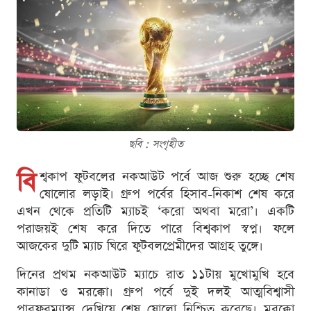
ছবি : সংগৃহীত
বি
শ্বকাপ ফুটবলের নকআউট পর্বে আজ শুরু হচ্ছে শেষ
ষোলোর লড়াই। গ্রুপ পর্বের হিসাব-নিকাশ শেষ করে
এখন থেকে প্রতিটি ম্যাচই ‘করো অথবা মরো’। একটি
পরাজয়ই শেষ করে দিতে পারে বিশ্বকাপ স্বপ্ন। ফলে
আজকের দুটি ম্যাচ ঘিরে ফুটবলপ্রেমীদের আগ্রহ তুঙ্গে।
দিনের প্রথম নকআউট ম্যাচে রাত ১১টায় মুখোমুখি হবে
কানাডা ও মরক্কো। গ্রুপ পর্বে দুই দলই আত্মবিশ্বাসী
পারফরম্যান্স দেখিয়ে শেষ ষোলো নিশ্চিত করেছে। মরক্কো