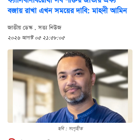
ফ্যাসিবাদবিরোধী সব শক্তির জাতীয় ঐক্য
বজায় রাখা এখন সময়ের দাবি: মাহদী আমিন
জাতীয় ডেস্ক . সত্য নিউজ
২০২৬ আগস্ট ০৫ ২১:৫৮:০৫
ছবি : সংগৃহীত