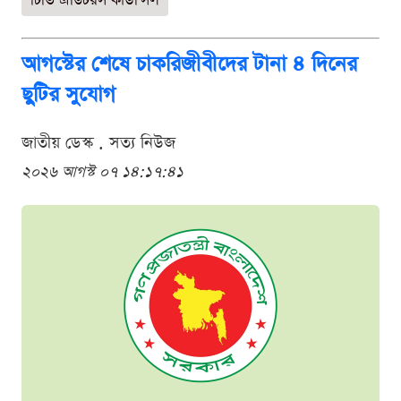
টিভি এডিটরস কাউন্সিল
আগস্টের শেষে চাকরিজীবীদের টানা ৪ দিনের
ছুটির সুযোগ
জাতীয় ডেস্ক . সত্য নিউজ
২০২৬ আগস্ট ০৭ ১৪:১৭:৪১