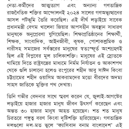
নেতা-কর্মীদের আত্মত্যাগ এবং অন্যান্য গণতান্ত্রিক
রাজনৈতিক শক্তির আন্দোলনই ২০২৪ সালের গণঅভ্যুত্থানের
আসল পটভূমি তৈরি করেছিল। এই দীর্ঘ লড়াইয়ে সাবেক
প্রধানমন্ত্রী বেগম খালেদা জিয়ার আপসহীন অবস্থান সাধারণ
মানুষকে অনুপ্রেরণা যুগিয়েছিল। শিক্ষাপ্রতিষ্ঠানের শিক্ষার্থী,
শিক্ষক, সাংবাদিক, আইনজীবী, কৃষক, পোশাকশ্রমিক ও
নারীসহ সমাজের সর্বস্তরের মানুষের স্বতঃস্ফূর্ত অংশগ্রহণই
ছিল এই বিপ্লবের মূল চালিকাশক্তি। মানুষের এই স্রোতকে
থামিয়ে দিতে রাষ্ট্রযন্ত্রের মাধ্যমে নির্মম নির্যাতন ও আকাশপথ
থেকে গুলি চালানো হলেও রংপুরের শহীদ আবু সাঈদ কিংবা
চট্টগ্রামের শহীদ ওয়াসিম আকরামদের মতো বীরদের অদম্য
সাহস জাতিকে মুক্তির পথ দেখায়।
তিনি গভীর বেদনার সাথে স্মরণ করেন যে, জুলাই-আগস্টের
লড়াইয়ে হাজার হাজার মানুষ জীবন উৎসর্গ করেছেন এবং
অন্তত ৩০ হাজার মানুষ আহত হয়েছেন। শত শত মানুষ
চিরতরে পঙ্গুত্ব বরণ কিংবা দৃষ্টিশক্তি হারিয়েছেন। গণতান্ত্রিক
দলগুলো দল-মত ভুলে ‘ফ্যাসিবাদ বনাম বাংলাদেশ’ এই