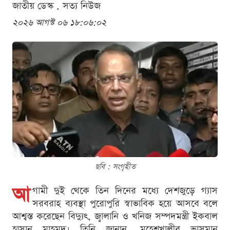
জাতীয় ডেস্ক . সত্য নিউজ
২০২৬ আগস্ট ০৬ ১৮:০৬:০২
ছবি : সংগৃহীত
আ
গামী দুই থেকে তিন দিনের মধ্যে দেশজুড়ে গ্যাস
সরবরাহ ব্যবস্থা পুরোপুরি স্বাভাবিক হয়ে আসবে বলে
আশ্বস্ত করেছেন বিদ্যুৎ, জ্বালানি ও খনিজ সম্পদমন্ত্রী ইকবাল
হাসান মাহমুদ। তিনি জানান, মহেশখালীর ভাসমান