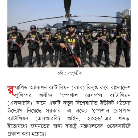
ছবি : সংগৃহীত
র‌্
যাপিড অ্যাকশন ব্যাটালিয়ন (র‌্যাব) বিলুপ্ত করে বাংলাদেশ
পুলিশের অধীনে ‘স্পেশাল রেসপন্স ব্যাটালিয়ন
(এসআরবি)’ নামে একটি নতুন বিশেষায়িত ইউনিট গঠনের
উদ্যোগ নিয়েছে সরকার। এ লক্ষ্যে ‘স্পেশাল রেসপন্স
ব্যাটালিয়ন (এসআরবি) আইন, ২০২৬’-এর খসড়া
ইতোমধ্যে জনমতের জন্য স্বরাষ্ট্র মন্ত্রণালয়ের ওয়েবসাইটে
প্রকাশ করা হয়েছে।