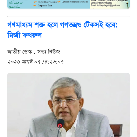
গণমাধ্যম শক্ত হলে গণতন্ত্রও টেকসই হবে:
মির্জা ফখরুল
জাতীয় ডেস্ক . সত্য নিউজ
২০২৬ আগস্ট ০৭ ১৪:২৩:০৭