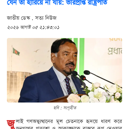
যেন তা হারিয়ে না যায়: ভারপ্রাপ্ত রাষ্ট্রপতি
জাতীয় ডেস্ক . সত্য নিউজ
২০২৬ আগস্ট ০৫ ২১:৪৩:০১
ছবি : সংগৃহীত
জু
লাই গণঅভ্যুত্থানের মূল চেতনাকে হৃদয়ে ধারণ করে
জনগণের প্রত্যাশা ও আকাঙ্ক্ষাকে বাস্তবে রূপ দেওয়ার