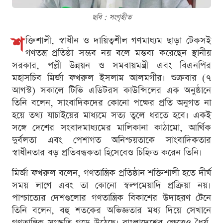
ছবি : সংগৃহীত
শ
ক্তিশালী, স্বাধীন ও দায়িত্বশীল গণমাধ্যম ছাড়া টেকসই
গণতন্ত্র প্রতিষ্ঠা সম্ভব নয় বলে মন্তব্য করেছেন স্থানীয়
সরকার, পল্লী উন্নয়ন ও সমবায়মন্ত্রী এবং বিএনপির
মহাসচিব মির্জা ফখরুল ইসলাম আলমগীর। শুক্রবার (৭
আগস্ট) সকালে টিভি এডিটরস কাউন্সিলের এক অনুষ্ঠানে
তিনি বলেন, সাংবাদিকদের কোনো পক্ষের প্রতি অনুগত না
হয়ে তথ্য যাচাইয়ের মাধ্যমে সত্য তুলে ধরতে হবে। একই
সঙ্গে দেশের সংবাদমাধ্যমের মালিকানা কাঠামো, আর্থিক
দুর্বলতা এবং পেশাগত অনিশ্চয়তাকে সাংবাদিকতার
স্বাধীনতার বড় প্রতিবন্ধকতা হিসেবেও চিহ্নিত করেন তিনি।
মির্জা ফখরুল বলেন, গণতান্ত্রিক প্রতিষ্ঠান শক্তিশালী হতে দীর্ঘ
সময় লাগে এবং তা কোনো স্বল্পমেয়াদি প্রক্রিয়া নয়।
পাশ্চাত্যের দেশগুলোর গণতান্ত্রিক বিকাশের উদাহরণ টেনে
তিনি বলেন, বহু শতকের অভিজ্ঞতার মধ্য দিয়ে সেখানে
গণতান্ত্রিক সংস্কৃতি গড়ে উঠেছে। বাংলাদেশের ক্ষেত্রেও ধৈর্য,