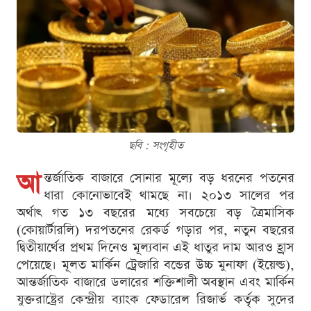
ছবি : সংগৃহীত
আ
ন্তর্জাতিক বাজারে সোনার মূল্যে বড় ধরনের পতনের
ধারা কোনোভাবেই থামছে না। ২০১৩ সালের পর
অর্থাৎ গত ১৩ বছরের মধ্যে সবচেয়ে বড় ত্রৈমাসিক
(কোয়ার্টারলি) দরপতনের রেকর্ড গড়ার পর, নতুন বছরের
দ্বিতীয়ার্থের প্রথম দিনেও মূল্যবান এই ধাতুর দাম আরও হ্রাস
পেয়েছে। মূলত মার্কিন ট্রেজারি বন্ডের উচ্চ মুনাফা (ইয়েল্ড),
আন্তর্জাতিক বাজারে ডলারের শক্তিশালী অবস্থান এবং মার্কিন
যুক্তরাষ্ট্রের কেন্দ্রীয় ব্যাংক ফেডারেল রিজার্ভ কর্তৃক সুদের