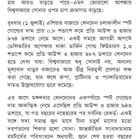
হার আরও বাড়তে পারে—এমন জোরালো আশঙ্কায়
বিশ্ববাজারে সোনার ওপর চাপ ক্রমাগত বাড়ছে।
বুধবার (১ জুলাই) এশিয়ার বাজারে লেনদেন চলাকালীন স্পট
গোল্ডের দাম প্রায় ০.৮ শতাংশ কমে প্রতি আউন্স ৩ হাজার
৯৭৪ ডলারে নেমে আসে। একই সময়ে আগামী আগস্টে
ডেলিভারির অপেক্ষায় থাকা মার্কিন গোল্ড ফিউচারস ১.৩
শতাংশ কমে প্রতি আউন্স ৩ হাজার ৯৮৭ ডলারে লেনদেন
হতে দেখা যায়। বিশ্ববাজারে শুধু সোনাই নয়, অন্যান্য
মূল্যবান ধাতুর বাজারেও আজ তীব্র নিম্নমুখী প্রবণতা লক্ষ
করা গেছে; যার ফলে রুপা, প্লাটিনাম ও প্যালাডিয়ামের
দামও উল্লেখযোগ্য হারে কমেছে।
এর আগে মঙ্গলবার লেনদেনের একপর্যায়ে স্পট গোল্ডের
দাম আকস্মিক নেমে এসেছিল প্রতি আউন্স ৩ হাজার ৯৪৩
ডলারে, যা গত বছরের নভেম্বরের পর সর্বনিম্ন রেকর্ড। একই
সঙ্গে সদ্য সমাপ্ত জুন মাসে টানা চতুর্থ মাসের মতো
দরপতনের শিকার হলো সোনা। আন্তর্জাতিক সংবাদমাধ্যম
রয়টার্সের পরিসংখ্যান অনুযায়ী, জুনে শেষ হওয়া বছরের