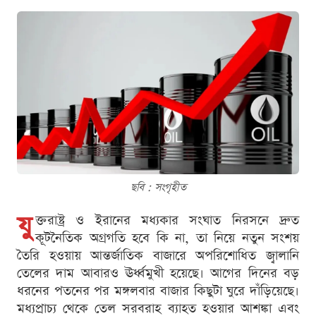
ছবি : সংগৃহীত
যু
ক্তরাষ্ট্র ও ইরানের মধ্যকার সংঘাত নিরসনে দ্রুত
কূটনৈতিক অগ্রগতি হবে কি না, তা নিয়ে নতুন সংশয়
তৈরি হওয়ায় আন্তর্জাতিক বাজারে অপরিশোধিত জ্বালানি
তেলের দাম আবারও ঊর্ধ্বমুখী হয়েছে। আগের দিনের বড়
ধরনের পতনের পর মঙ্গলবার বাজার কিছুটা ঘুরে দাঁড়িয়েছে।
মধ্যপ্রাচ্য থেকে তেল সরবরাহ ব্যাহত হওয়ার আশঙ্কা এবং