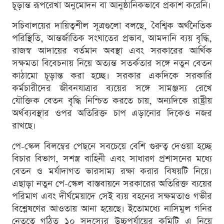
চূড়ান্ত রূপরেখা অনুমোদন বা আনুষ্ঠানিকভাবে প্রকাশ করেনি।
সচিবালয়ের দায়িত্বশীল সূত্রগুলো বলছে, বৈশ্বিক অর্থনৈতিক
পরিস্থিতি, আন্তর্জাতিক সংঘাতের প্রভাব, আমদানি ব্যয় বৃদ্ধি,
রাজস্ব আদায়ের বর্তমান অবস্থা এবং সরকারের আর্থিক
সক্ষমতা বিবেচনায় নিয়ে অত্যন্ত সতর্কতার সঙ্গে নতুন বেতন
কাঠামো চূড়ান্ত করা হচ্ছে। সরকার একদিকে সরকারি
কর্মচারীদের জীবনযাত্রার ব্যয়ের সঙ্গে সামঞ্জস্য রেখে
যৌক্তিক বেতন বৃদ্ধি নিশ্চিত করতে চায়, অন্যদিকে রাষ্ট্রীয়
অর্থব্যবস্থার ওপর অতিরিক্ত চাপ এড়ানোর দিকেও নজর
রাখছে।
পে-স্কেল বিলম্বের পেছনে সবচেয়ে বেশি গুরুত্ব দেওয়া হচ্ছে
বিচার বিভাগ, সশস্ত্র বাহিনী এবং সাধারণ প্রশাসনের মধ্যে
বেতন ও মর্যাদাগত ভারসাম্য রক্ষা করার বিষয়টি নিয়ে।
এছাড়া নতুন পে-স্কেল বাস্তবায়নে সরকারের অতিরিক্ত ব্যয়ের
পরিমাণ এবং দীর্ঘমেয়াদে সেই ব্যয় বহনের সক্ষমতাও গভীর
বিশ্লেষণের আওতায় আনা হয়েছে। ইতোমধ্যে নাসিমুল গনির
নেতৃত্বে গঠিত ১০ সদস্যের উচ্চপর্যায়ের কমিটি এ নিয়ে