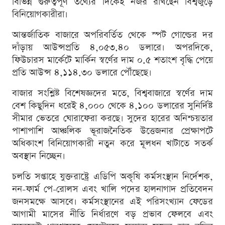
বিভিন্ন গুরুত্বপূর্ণ তথ্যের দিকেই নজর রাখছেন বিশ্বজুড়ে
বিনিয়োগকারীরা।
আন্তর্জাতিক বাজারে অপরিবর্তিত থেকে স্পট গোল্ডের দর
দাঁড়ায় আউন্সপ্রতি ৪,০৫৩.৪০ ডলারে। অপরদিকে,
ফিউচারস মার্কেটে মার্কিন স্বর্ণের দাম ০.৫ শতাংশ বৃদ্ধি পেয়ে
প্রতি আউন্স ৪,১১৪.৩০ ডলারে পৌঁছেছে।
বাজার সংশ্লিষ্ট বিশেষজ্ঞদের মতে, বিশ্ববাজারে স্বর্ণের দাম
বেশ কিছুদিন ধরেই ৪,০০০ থেকে ৪,১০০ ডলারের সুনির্দিষ্ট
সীমার ভেতরে ঘোরাফেরা করছে। সুদের হারের অনিশ্চয়তার
পাশাপাশি আঞ্চলিক ভূরাজনৈতিক উত্তেজনার প্রেক্ষাপটে
অধিকাংশ বিনিয়োগকারী নতুন করে মূলধন খাটাতে সতর্ক
অবস্থান নিচ্ছেন।
চলতি সপ্তাহে যুক্তরাষ্ট্রে এডিপি অকৃষি কর্মসংস্থান নির্দেশক,
নন-ফার্ম পে-রোলস এবং খালি পদের হালনাগাদ প্রতিবেদন
জনসমক্ষে আসবে। কর্মসংস্থানের এই পরিসংখ্যান ফেডের
আগামী মাসের নীতি নির্ধারণে বড় প্রভাব ফেলবে এবং