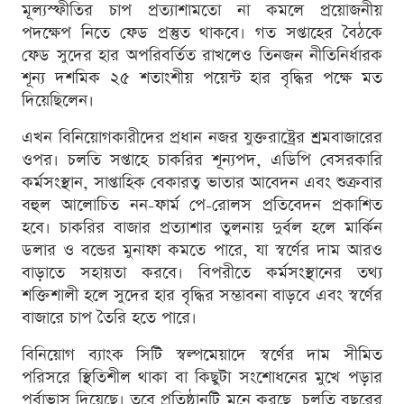
মূল্যস্ফীতির চাপ প্রত্যাশামতো না কমলে প্রয়োজনীয়
পদক্ষেপ নিতে ফেড প্রস্তুত থাকবে। গত সপ্তাহের বৈঠকে
ফেড সুদের হার অপরিবর্তিত রাখলেও তিনজন নীতিনির্ধারক
শূন্য দশমিক ২৫ শতাংশীয় পয়েন্ট হার বৃদ্ধির পক্ষে মত
দিয়েছিলেন।
এখন বিনিয়োগকারীদের প্রধান নজর যুক্তরাষ্ট্রের শ্রমবাজারের
ওপর। চলতি সপ্তাহে চাকরির শূন্যপদ, এডিপি বেসরকারি
কর্মসংস্থান, সাপ্তাহিক বেকারত্ব ভাতার আবেদন এবং শুক্রবার
বহুল আলোচিত নন-ফার্ম পে-রোলস প্রতিবেদন প্রকাশিত
হবে। চাকরির বাজার প্রত্যাশার তুলনায় দুর্বল হলে মার্কিন
ডলার ও বন্ডের মুনাফা কমতে পারে, যা স্বর্ণের দাম আরও
বাড়াতে সহায়তা করবে। বিপরীতে কর্মসংস্থানের তথ্য
শক্তিশালী হলে সুদের হার বৃদ্ধির সম্ভাবনা বাড়বে এবং স্বর্ণের
বাজারে চাপ তৈরি হতে পারে।
বিনিয়োগ ব্যাংক সিটি স্বল্পমেয়াদে স্বর্ণের দাম সীমিত
পরিসরে স্থিতিশীল থাকা বা কিছুটা সংশোধনের মুখে পড়ার
পূর্বাভাস দিয়েছে। তবে প্রতিষ্ঠানটি মনে করছে, চলতি বছরের