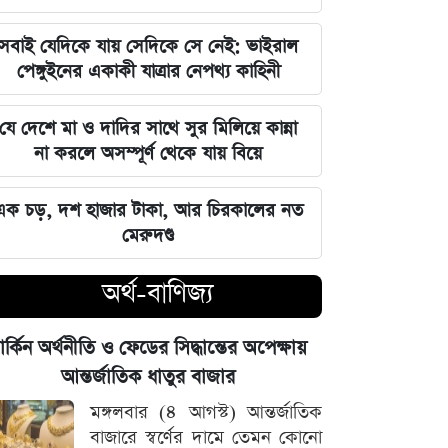
জুলাই স্মৃতি জাদুঘর উদ্বোধন করলেন
সবাই যেদিকে যায় সেদিকে সে নেই: ভাইরাল
প্রধানমন্ত্রী তারেক রহমান
পেঙ্গুইনের একাকী যাত্রার নেপথ্য কাহিনী
মার্কিন ক্ষেপণাস্ত্র মজুত নিয়ে নতুন তথ্য, কী
যে দেশে মা ও দাদির সাথে সুর মিলিয়ে কান্না
বলছে সিএনএন
না করলে অসম্পূর্ণ থেকে যায় বিয়ে
সালমানের অবয়ব পরিবর্তনের আসল কারণ
এক চড়, দশ হাজার টাকা, আর চিরকালের নত
ও ষাটোর্ধ্বদের ওজন কমানোর সঠিক নিয়ম
মেরুদণ্ড
৫ আগস্ট বিজয়ের দিন, ভিন্নমত যেন
অর্থ-বাণিজ্য
শত্রুতায় রূপ না নেয়: প্রধানমন্ত্রী তারেক
রহমান
ার্কিন অর্থনীতি ও ফেডের সিদ্ধান্তের অপেক্ষায়
নিজস্ব অর্থায়নে খালের ওপর বাঁশের সাঁকো
আন্তর্জাতিক ধাতুর বাজার
বানিয়ে দিলেন ইউপি চেয়ারম্যান পদপ্রার্থী
মঙ্গলবার (৪ আগস্ট) আন্তর্জাতিক
শেখ আলমগীর
বাজারে স্বর্ণের দামে তেমন কোনো