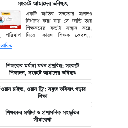
সংকটে আমাদের ভবিষ্যৎ
লঙ্কা প্রিমিয়ার লিগে ভারতীয় কিংবদন্তির
একটি জাতির সভ্যতার মানদণ্ড
আগমন, মালিকানায় বড় চমক
নির্ধারণ করা যায় সে জাতি তার
শিক্ষকদের কতটা সম্মান করে,
জুলাই কার-এ নিয়ে বিভাজন করলে অর্জন
ই পরিমাপ দিয়ে। কারণ শিক্ষক কেবল...
হারিয়ে যাবে: স্বরাষ্ট্রমন্ত্রী
স্তারিত
আগামী ৪৮ ঘণ্টার আবহাওয়ার চিত্র: ঝোড়ো
বৃষ্টি নিয়ে সতর্কবার্তা
শিক্ষকের মর্যাদা যখন প্রশ্নবিদ্ধ: সংকটে
শিক্ষাঙ্গন, সংকটে আমাদের ভবিষ্যৎ
'মানুষ ভোট দিয়ে এমপি বানিয়েছে,
বিএনপিকে সত্য মেনে নিতে হবে': রুমিন
‘ওয়ান চাইল্ড, ওয়ান ট্রি’: সবুজ ভবিষ্যৎ গড়ার
ফারহানা
শিক্ষা
৫ আগস্টের ভরদুপুরে দেশত্যাগ: গণভবন
শিক্ষকের মর্যাদা ও প্রশাসনিক সংস্কৃতির
থেকে ভারতের ফ্লাইট পর্যন্ত যা ঘটেছিল
সীমারেখা