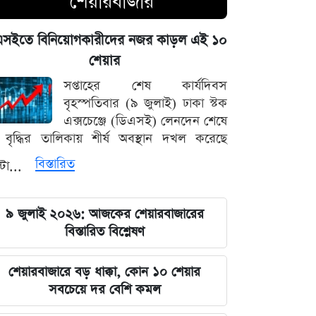
শেয়ারবাজার
পদত্যাগের হুমকি দিলে সরাসরি গ্রহণের
হুঁশিয়ারি, পেজেশকিয়ান-খামেনি দ্বন্দ্বে উত্তপ্ত
এসইতে বিনিয়োগকারীদের নজর কাড়ল এই ১০
ইরান
শেয়ার
৫ আগস্ট ঘিরে সারা দেশে কঠোর নজরদারি,
সপ্তাহের শেষ কার্যদিবস
মাঠে নামানো হয়েছে একাধিক গোয়েন্দা দল
বৃহস্পতিবার (৯ জুলাই) ঢাকা স্টক
এক্সচেঞ্জে (ডিএসই) লেনদেন শেষে
বাদ পড়ছে ৭ মার্চের ভাষণ ও বঙ্গবন্ধুর
বৃদ্ধির তালিকায় শীর্ষ অবস্থান দখল করেছে
প্রতিকৃতি টাঙানোর বাধ্যবাধকতা
বিস্তারিত
্টা...
সৌদি আরবের সাথে কৌশলগত দীর্ঘমেয়াদি
সম্পর্ক চান প্রধানমন্ত্রী তারেক রহমান
৯ জুলাই ২০২৬: আজকের শেয়ারবাজারের
বিস্তারিত বিশ্লেষণ
মার্কিন অর্থনীতি ও ফেডের সিদ্ধান্তের
অপেক্ষায় আন্তর্জাতিক ধাতুর বাজার
শেয়ারবাজারে বড় ধাক্কা, কোন ১০ শেয়ার
সবচেয়ে দর বেশি কমল
শেখ হাসিনার বক্তব্য প্রচারের আয়োজনে