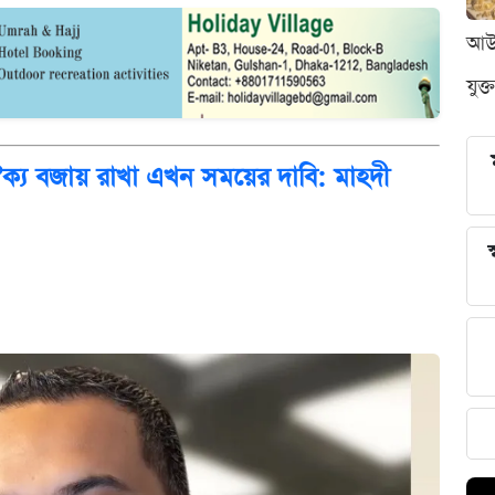
আউন
যুক্
ঐক্য বজায় রাখা এখন সময়ের দাবি: মাহদী
স