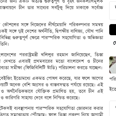
নের জন্য একটি অত্যন্ত গুরুত্বপূর্ণ ও বৃহৎ জনকল্যাণমূলক
্তবায়নে চীন তার সাধ্যের সবটুকু দিয়ে ঢাকাকে সর্বোচ্চ
 কৌশলের সঙ্গে নিজেদের দীর্ঘমেয়াদি পরিকল্পনার সমন্বয়
সঙ্গে দুই দেশের অর্থনীতি, দ্বিপক্ষীয় বাণিজ্য, যৌথ পানি
িন্ন গুরুত্বপূর্ণ ক্ষেত্রে পারস্পরিক সহযোগিতা ও অভিজ্ঞতা
ভ
তিনি।
াদেশের পররাষ্ট্রমন্ত্রী খলিলুর রহমান জানিয়েছেন, তিস্তা
য়ে দেখতে এবারই প্রথমবারের মতো বাংলাদেশ ও চীনের
াব্যতা সমীক্ষা (ফিজিবিলিটি স্টাডি) পরিচালনা করতে যাচ্ছেন।
ও বেইজিং ইতোমধ্যে একমত পোষণ করেছে, যার ফলে আগের
পর
াটি অনেক বেশি অগ্রসর ও বাস্তবসম্মত পর্যায়ে রয়েছে। এই
ইতো
গত ও অর্থনৈতিকভাবে যৌক্তিক প্রমাণিত হয়, তবে চীন এই
ক ও কারিগরি সাহায্য দেবে বলে নিশ্চিত করেছে।
োর টেকসই ব্যবস্থাপনায় পারস্পরিক সহযোগিতা জোরদার করার
তিগত সমঝোতায় পৌঁছেছে। ফলে তিস্তা প্রকল্প নিয়ে আগামী