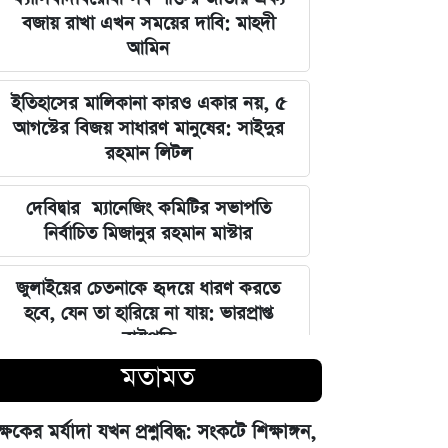
বজায় রাখা এখন সময়ের দাবি: মাহদী
আমিন
ইতিহাসের মালিকানা কারও একার নয়, ৫
আগস্টের বিজয় সাধারণ মানুষের: সাইদুর
রহমান লিটল
দেবিদ্বার ম্যানেজিং কমিটির সভাপতি
নির্বাচিত মিজানুর রহমান মাস্টার
জুলাইয়ের চেতনাকে হৃদয়ে ধারণ করতে
হবে, যেন তা হারিয়ে না যায়: ভারপ্রাপ্ত
রাষ্ট্রপতি
মতামত
ভারত সরকারের আলটিমেটামের মুখে
নতিস্বীকার, ভুল স্বীকার করল মেটা
ক্ষকের মর্যাদা যখন প্রশ্নবিদ্ধ: সংকটে শিক্ষাঙ্গন,