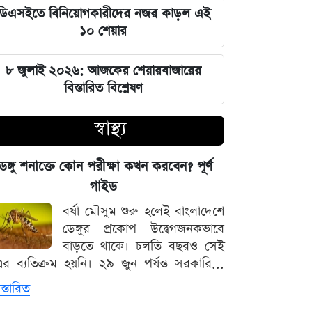
সম্পৃক্ততা নেই দিল্লির: রণধীর জয়সোয়াল
ডিএসইতে বিনিয়োগকারীদের নজর কাড়ল এই
১০ শেয়ার
সিট দখল ঘিরে আলিয়া মাদ্রাসায় ছাত্রদল-
শিবির রক্তক্ষয়ী সংঘর্ষ
৮ জুলাই ২০২৬: আজকের শেয়ারবাজারের
বিস্তারিত বিশ্লেষণ
মঙ্গলবারের পাঁচ ওয়াক্ত নামাজের সময়সূচি
স্বাস্থ্য
স্বর্ণ কিনবেন আজ? দেখে নিন বাজুসের
সর্বশেষ দর
েঙ্গু শনাক্তে কোন পরীক্ষা কখন করবেন? পূর্ণ
গাইড
৫ আগস্ট সব শিক্ষাপ্রতিষ্ঠানে বিশেষ
বর্ষা মৌসুম শুরু হলেই বাংলাদেশে
কর্মসূচির নির্দেশ
ডেঙ্গুর প্রকোপ উদ্বেগজনকভাবে
বাড়তে থাকে। চলতি বছরও সেই
স্বর্ণের সঙ্গে বাড়ল রুপা, প্লাটিনাম ও
্রের ব্যতিক্রম হয়নি। ২৯ জুন পর্যন্ত সরকারি...
প্যালাডিয়াম
স্তারিত
আজ মঙ্গলবার বন্ধ যেসব মার্কেট, বের