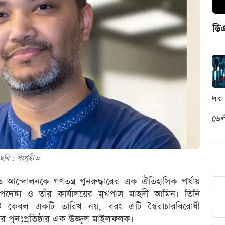
ডি
দর 
ডেল
ছবি : সংগৃহীত
িত আন্দোলনকে গণতন্ত্র পুনরুদ্ধারের এক ঐতিহাসিক পর্যায়
উপদেষ্টা ও তাঁর কার্যালয়ের মুখপাত্র মাহদী আমিন। তিনি
্ট কেবল একটি তারিখ নয়, বরং এটি স্বৈরাচারবিরোধী
ার পুনঃপ্রতিষ্ঠার এক উজ্জ্বল মাইলফলক।