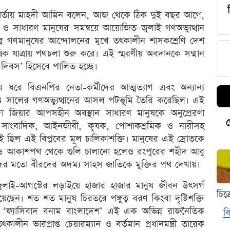
বার্তায় মাহদী আমিন বলেন, আজ থেকে ঠিক দুই বছর আগে,
 সাধারণ মানুষের সমন্বয়ে আয়োজিত জুলাই গণঅভ্যুত্থান
ব্র গণমানুষের আন্দোলনের মুখে তৎকালীন শাসকশ্রেণি দেশ
্রিক যাত্রায় পথচলা শুরু করে। এই স্মরণীয় অবদানকে সম্মান
 দিবস’ হিসেবে পালিত হচ্ছে।
সময় ধরে বিএনপির নেতা-কর্মীদের আত্মত্যাগ এবং অন্যান্য
২৪ সালের গণঅভ্যুত্থানের আসল পটভূমি তৈরি করেছিল। এই
লেদা জিয়ার আপসহীন অবস্থান সাধারণ মানুষকে অনুপ্রেরণা
ড
শিক্ষক, সাংবাদিক, আইনজীবী, কৃষক, পোশাকশ্রমিক ও নারীসহ
রহণই ছিল এই বিপ্লবের মূল চালিকাশক্তি। মানুষের এই স্রোতকে
ির্যাতন ও আকাশপথ থেকে গুলি চালানো হলেও রংপুরের শহীদ আবু
দের মতো বীরদের অদম্য সাহস জাতিকে মুক্তির পথ দেখায়।
ুলাই-আগস্টের লড়াইয়ে হাজার হাজার মানুষ জীবন উৎসর্গ
চিত
ন। শত শত মানুষ চিরতরে পঙ্গুত্ব বরণ কিংবা দৃষ্টিশক্তি
ে ‘ফ্যাসিবাদ বনাম বাংলাদেশ’ এই এক অভিন্ন রাজনৈতিক
বি
 ভারপ্রাপ্ত চেয়ারম্যান ও বর্তমান প্রধানমন্ত্রী তারেক