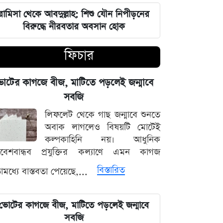
ভারতপ্রেমী হলে দাগি আসামির অপরাধও
চোখ এড়িয়ে যায় দিল্লির: রুহুল কবির
রামিসা থেকে আবদুল্লাহ: শিশু যৌন নিপীড়নের
রিজভী
বিরুদ্ধে নীরবতার অবসান হোক
ফিচার
বাংলাদেশ আর কোনো দেশের 'ক্লায়েন্ট স্টেট'
থাকবে না: পররাষ্ট্রমন্ত্রী ড. খলিলুর রহমান
োটের কাগজে বীজ, মাটিতে পড়লেই জন্মাবে
এক ক্লিকেই ফোন-ল্যাপটপের নিয়ন্ত্রণ নিচ্ছে
সবজি
হ্যাকাররা, পপ-আপ আপডেট নিয়ে কড়া
লিফলেট থেকে গাছ জন্মাবে শুনতে
হুঁশিয়ারি
অবাক লাগলেও বিষয়টি মোটেই
কল্পকাহিনি নয়। আধুনিক
চাঁদের পৃষ্ঠে ফ্যালকন-৯ রকেটের
িবেশবান্ধব প্রযুক্তির কল্যাণে এমন কাগজ
অনাকাঙ্ক্ষিত আঘাত
বিস্তারিত
মধ্যে বাস্তবতা পেয়েছে,...
আবু সাঈদের ছবি ছাড়া কোনো ডকুমেন্টারি
হতে পারে না: ভারপ্রাপ্ত রাষ্ট্রপতি হাফিজ
ভোটের কাগজে বীজ, মাটিতে পড়লেই জন্মাবে
উদ্দিন
সবজি