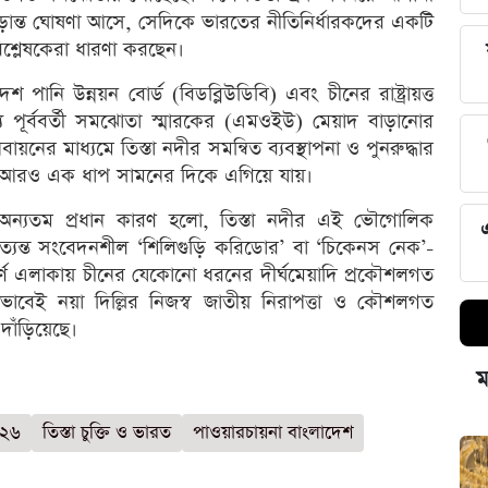
ড়ান্ত ঘোষণা আসে, সেদিকে ভারতের নীতিনির্ধারকদের একটি
িশ্লেষকেরা ধারণা করছেন।
ানি উন্নয়ন বোর্ড (বিডব্লিউডিবি) এবং চীনের রাষ্ট্রায়ত্ত
্যে পূর্ববর্তী সমঝোতা স্মারকের (এমওইউ) মেয়াদ বাড়ানোর
ায়নের মাধ্যমে তিস্তা নদীর সমন্বিত ব্যবস্থাপনা ও পুনরুদ্ধার
রিয়া আরও এক ধাপ সামনের দিকে এগিয়ে যায়।
ের অন্যতম প্রধান কারণ হলো, তিস্তা নদীর এই ভৌগোলিক
যন্ত সংবেদনশীল ‘শিলিগুড়ি করিডোর’ বা ‘চিকেনস নেক’-
পূর্ণ এলাকায় চীনের যেকোনো ধরনের দীর্ঘমেয়াদি প্রকৌশলগত
াবিকভাবেই নয়া দিল্লির নিজস্ব জাতীয় নিরাপত্তা ও কৌশলগত
 দাঁড়িয়েছে।
ম
০২৬
তিস্তা চুক্তি ও ভারত
পাওয়ারচায়না বাংলাদেশ