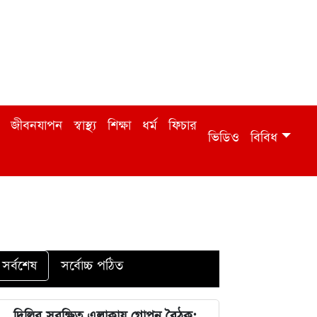
জীবনযাপন
স্বাস্থ্য
শিক্ষা
ধর্ম
ফিচার
ভিডিও
বিবিধ
সর্বশেষ
সর্বোচ্চ পঠিত
দিল্লির সুরক্ষিত এলাকায় গোপন বৈঠক: