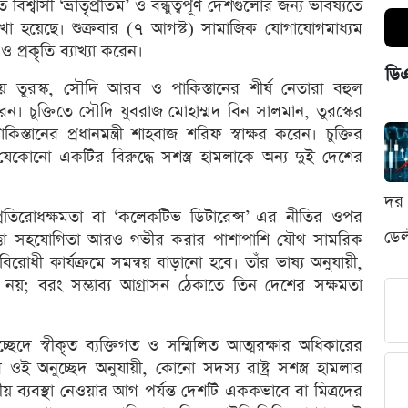
িশ্বাসী ‘ভ্রাতৃপ্রতিম’ ও বন্ধুত্বপূর্ণ দেশগুলোর জন্য ভবিষ্যতে
াখা হয়েছে। শুক্রবার (৭ আগস্ট) সামাজিক যোগাযোগমাধ্যম
ও প্রকৃতি ব্যাখ্যা করেন।
ডি
ুরস্ক, সৌদি আরব ও পাকিস্তানের শীর্ষ নেতারা বহুল
 করেন। চুক্তিতে সৌদি যুবরাজ মোহাম্মদ বিন সালমান, তুরস্কের
তানের প্রধানমন্ত্রী শাহবাজ শরিফ স্বাক্ষর করেন। চুক্তির
র যেকোনো একটির বিরুদ্ধে সশস্ত্র হামলাকে অন্য দুই দেশের
দর 
্রতিরোধক্ষমতা বা ‘কলেকটিভ ডিটারেন্স’-এর নীতির ওপর
ডেল
াপত্তা সহযোগিতা আরও গভীর করার পাশাপাশি যৌথ সামরিক
রাসবিরোধী কার্যক্রমে সমন্বয় বাড়ানো হবে। তাঁর ভাষ্য অনুযায়ী,
া নয়; বরং সম্ভাব্য আগ্রাসন ঠেকাতে তিন দেশের সক্ষমতা
ছেদে স্বীকৃত ব্যক্তিগত ও সম্মিলিত আত্মরক্ষার অধিকারের
ওই অনুচ্ছেদ অনুযায়ী, কোনো সদস্য রাষ্ট্র সশস্ত্র হামলার
য় ব্যবস্থা নেওয়ার আগ পর্যন্ত দেশটি এককভাবে বা মিত্রদের