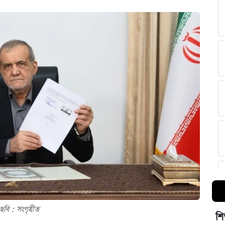
ছবি : সংগৃহীত
শি