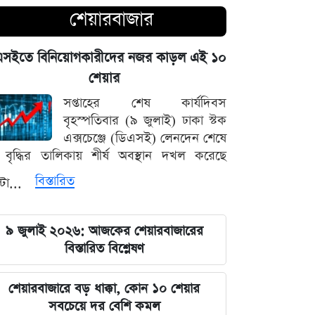
শেয়ারবাজার
নদীদূষণ দূর করতে না পারলে ভবিষ্যৎ
প্রজন্মের কাছে জবাব দিতে হবে: প্রধানমন্ত্রী
এসইতে বিনিয়োগকারীদের নজর কাড়ল এই ১০
তারেক রহমান
শেয়ার
সপ্তাহের শেষ কার্যদিবস
ফ্যাসিবাদবিরোধী সব শক্তির জাতীয় ঐক্য
বৃহস্পতিবার (৯ জুলাই) ঢাকা স্টক
বজায় রাখা এখন সময়ের দাবি: মাহদী
এক্সচেঞ্জে (ডিএসই) লেনদেন শেষে
আমিন
বৃদ্ধির তালিকায় শীর্ষ অবস্থান দখল করেছে
ইতিহাসের মালিকানা কারও একার নয়, ৫
বিস্তারিত
্টা...
আগস্টের বিজয় সাধারণ মানুষের: সাইদুর
রহমান লিটল
৯ জুলাই ২০২৬: আজকের শেয়ারবাজারের
বিস্তারিত বিশ্লেষণ
দেবিদ্বার ম্যানেজিং কমিটির সভাপতি
নির্বাচিত মিজানুর রহমান মাস্টার
শেয়ারবাজারে বড় ধাক্কা, কোন ১০ শেয়ার
সবচেয়ে দর বেশি কমল
জুলাইয়ের চেতনাকে হৃদয়ে ধারণ করতে