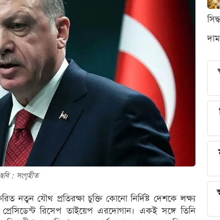
সিদ
দাম
ছবি : সংগৃহীত
স
রিত নতুন যৌথ প্রতিরক্ষা চুক্তি কোনো নির্দিষ্ট দেশকে লক্ষ্য
 প্রেসিডেন্ট রিসেপ তাইয়েপ এরদোগান। একই সঙ্গে তিনি