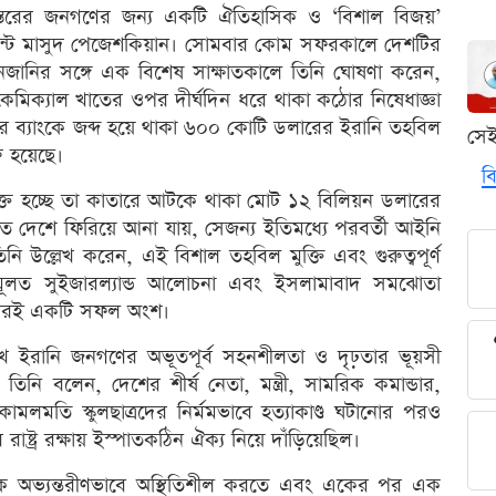
সর্বস্তরের জনগণের জন্য একটি ঐতিহাসিক ও ‘বিশাল বিজয়’
েন্ট মাসুদ পেজেশকিয়ান। সোমবার কোম সফরকালে দেশটির
ইরি জানজানির সঙ্গে এক বিশেষ সাক্ষাতকালে তিনি ঘোষণা করেন,
কেমিক্যাল খাতের ওপর দীর্ঘদিন ধরে থাকা কঠোর নিষেধাজ্ঞা
ারের ব্যাংকে জব্দ হয়ে থাকা ৬০০ কোটি ডলারের ইরানি তহবিল
সে
ু হয়েছে।
বি
অবমুক্ত হচ্ছে তা কাতারে আটকে থাকা মোট ১২ বিলিয়ন ডলারের
ুত দেশে ফিরিয়ে আনা যায়, সেজন্য ইতিমধ্যে পরবর্তী আইনি
নি উল্লেখ করেন, এই বিশাল তহবিল মুক্তি এবং গুরুত্বপূর্ণ
 মূলত সুইজারল্যান্ড আলোচনা এবং ইসলামাবাদ সমঝোতা
াঠামোরই একটি সফল অংশ।
ুখে ইরানি জনগণের অভূতপূর্ব সহনশীলতা ও দৃঢ়তার ভূয়সী
 তিনি বলেন, দেশের শীর্ষ নেতা, মন্ত্রী, সামরিক কমান্ডার,
মলমতি স্কুলছাত্রদের নির্মমভাবে হত্যাকাণ্ড ঘটানোর পরও
রাষ্ট্র রক্ষায় ইস্পাতকঠিন ঐক্য নিয়ে দাঁড়িয়েছিল।
রানকে অভ্যন্তরীণভাবে অস্থিতিশীল করতে এবং একের পর এক