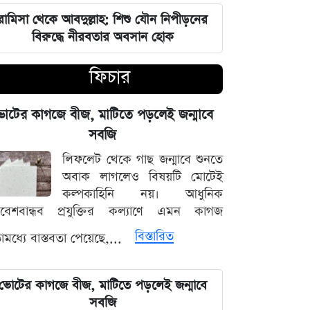
আগস্টের শেষে চাকরিজীবীদের টানা ৪
রামিসা থেকে আবদুল্লাহ: শিশু যৌন নিপীড়নের
দিনের ছুটির সুযোগ
বিরুদ্ধে নীরবতার অবসান হোক
মণিপুরের অমীমাংসিত সীমান্ত নিয়ে ভারত-
ফিচার
মিয়ানমার আলোচনা
োটের কাগজে বীজ, মাটিতে পড়লেই জন্মাবে
সক্রিয় মৌসুমি বায়ুর প্রভাব ও আগামী
সপ্তাহের আবহাওয়ার সার্বিক রূপরেখা
সবজি
লিফলেট থেকে গাছ জন্মাবে শুনতে
ফ্যাসিবাদের কালো ছায়া তাড়াতে সাংস্কৃতিক
অবাক লাগলেও বিষয়টি মোটেই
বিপ্লব প্রয়োজন: ডা. শফিকুর রহমান
কল্পকাহিনি নয়। আধুনিক
িবেশবান্ধব প্রযুক্তির কল্যাণে এমন কাগজ
দেশের নিরাপত্তা ব্যবস্থাপনায় আসছে বড়
বিস্তারিত
মধ্যে বাস্তবতা পেয়েছে,...
পরিবর্তন, নতুন আইনের রূপরেখা প্রকাশ
আওয়ামী লীগ আমাদের শত্রু নয় মিত্র, তারা
ভোটের কাগজে বীজ, মাটিতে পড়লেই জন্মাবে
বিএনপির সঙ্গে মিশে যাবে: নাছির চৌধুরী
সবজি