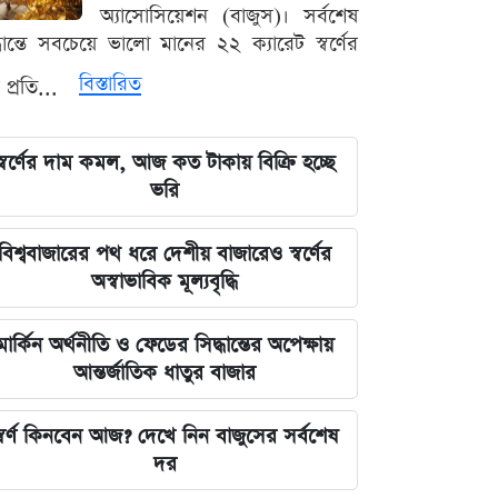
বড় আপডেট জানাল দুদক
অ্যাসোসিয়েশন (বাজুস)। সর্বশেষ
্ধান্তে সবচেয়ে ভালো মানের ২২ ক্যারেট স্বর্ণের
যুদ্ধের বড় প্রস্তুতি নিচ্ছে ইরান, আকাশ
বিস্তারিত
 প্রতি...
প্রতিরক্ষা ও অস্ত্র ব্যবস্থার ব্যাপক
আধুনিকায়ন
স্বর্ণের দাম কমল, আজ কত টাকায় বিক্রি হচ্ছে
চার বিভাগে দুর্যোগপূর্ণ আবহাওয়ার আশঙ্কায়
ভরি
আবহাওয়া দপ্তরের বিশেষ সতর্কতা
বিশ্ববাজারের পথ ধরে দেশীয় বাজারেও স্বর্ণের
হাসিনাকে মাইক দেওয়ায় ভারতকে
অস্বাভাবিক মূল্যবৃদ্ধি
কাঠগড়ায় তুললেন সালাহউদ্দিন
মার্কিন অর্থনীতি ও ফেডের সিদ্ধান্তের অপেক্ষায়
বিশ্ববাজারের পথ ধরে দেশীয় বাজারেও
আন্তর্জাতিক ধাতুর বাজার
স্বর্ণের অস্বাভাবিক মূল্যবৃদ্ধি
্বর্ণ কিনবেন আজ? দেখে নিন বাজুসের সর্বশেষ
গ্যাস ও বিদ্যুৎ সংকট মোকাবিলায় নতুন
দর
আশার খবর দিলেন জ্বালানিমন্ত্রী