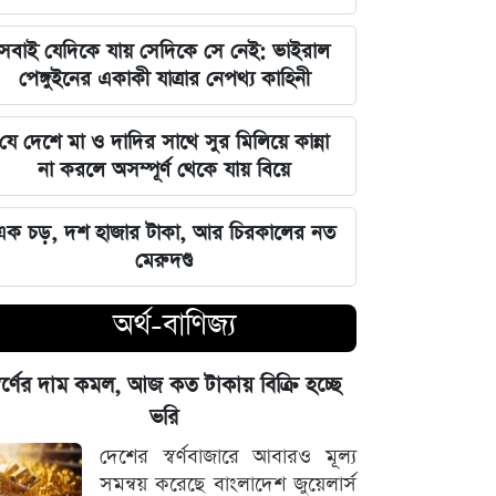
এমপি
সবাই যেদিকে যায় সেদিকে সে নেই: ভাইরাল
ঘরে বসেই যেভাবে জানবেন এসএসসির
পেঙ্গুইনের একাকী যাত্রার নেপথ্য কাহিনী
ফলাফল, ১০ আগস্ট প্রকাশের ঘোষণা
যে দেশে মা ও দাদির সাথে সুর মিলিয়ে কান্না
মার্কিন ইমিগ্রেশন সার্ভিস বিভাগে বড়
না করলে অসম্পূর্ণ থেকে যায় বিয়ে
পরিবর্তন, প্রবাসীদের জন্য জরুরি বার্তা
এক চড়, দশ হাজার টাকা, আর চিরকালের নত
২০২৩ সালের ইসরায়েলি হামলার ক্ষত:
মেরুদণ্ড
আড়াই বছর পর উদ্ধার ৪০ শিশুর
দেহাবশেষ
অর্থ-বাণিজ্য
জুলাই শহীদদের কবর বাঁধানোর বরাদ্দও
্বর্ণের দাম কমল, আজ কত টাকায় বিক্রি হচ্ছে
মেরে খেয়েছে অন্তর্বর্তী সরকার: ইশরাক
ভরি
হোসেন
দেশের স্বর্ণবাজারে আবারও মূল্য
শেয়ারবাজারে আর্থিক কেলেঙ্কারির তদন্তের
সমন্বয় করেছে বাংলাদেশ জুয়েলার্স