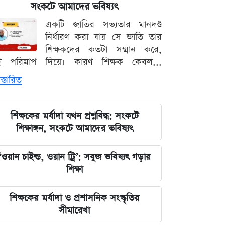
ফাইনালসহ জমজমাট সূচি
সংকটে আমাদের ভবিষ্যৎ
একটি জাতির সভ্যতার মানদণ্ড
তুরস্ক-সৌদি-পাকিস্তান চুক্তি কি নতুন
নির্ধারণ করা যায় সে জাতি তার
সামরিক জোট? যা বললেন এরদোগান
শিক্ষকদের কতটা সম্মান করে,
ই পরিমাপ দিয়ে। কারণ শিক্ষক কেবল...
ইরানকে যে শর্ত দিল যুক্তরাষ্ট্র, যেটা
স্তারিত
মানলেই ছাড়
প্রথম mRNA ফ্লু টিকা অনুমোদন, কারা
শিক্ষকের মর্যাদা যখন প্রশ্নবিদ্ধ: সংকটে
নিতে পারবেন
শিক্ষাঙ্গন, সংকটে আমাদের ভবিষ্যৎ
স্বর্ণ খাতে বড় সংস্কার, বদলাতে পারে
‘ওয়ান চাইল্ড, ওয়ান ট্রি’: সবুজ ভবিষ্যৎ গড়ার
আমদানি-রপ্তানি নিয়ম
শিক্ষা
গণমাধ্যম শক্ত হলে গণতন্ত্রও টেকসই হবে:
শিক্ষকের মর্যাদা ও প্রশাসনিক সংস্কৃতির
মির্জা ফখরুল
সীমারেখা