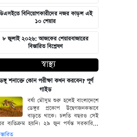
হবে, যেন তা হারিয়ে না যায়: ভারপ্রাপ্ত
রাষ্ট্রপতি
ডিএসইতে বিনিয়োগকারীদের নজর কাড়ল এই
১০ শেয়ার
ভারত সরকারের আলটিমেটামের মুখে
নতিস্বীকার, ভুল স্বীকার করল মেটা
৮ জুলাই ২০২৬: আজকের শেয়ারবাজারের
বিস্তারিত বিশ্লেষণ
লঙ্কা প্রিমিয়ার লিগে ভারতীয় কিংবদন্তির
আগমন, মালিকানায় বড় চমক
স্বাস্থ্য
জুলাই কার-এ নিয়ে বিভাজন করলে অর্জন
েঙ্গু শনাক্তে কোন পরীক্ষা কখন করবেন? পূর্ণ
হারিয়ে যাবে: স্বরাষ্ট্রমন্ত্রী
গাইড
বর্ষা মৌসুম শুরু হলেই বাংলাদেশে
আগামী ৪৮ ঘণ্টার আবহাওয়ার চিত্র: ঝোড়ো
ডেঙ্গুর প্রকোপ উদ্বেগজনকভাবে
বৃষ্টি নিয়ে সতর্কবার্তা
বাড়তে থাকে। চলতি বছরও সেই
্রের ব্যতিক্রম হয়নি। ২৯ জুন পর্যন্ত সরকারি...
'মানুষ ভোট দিয়ে এমপি বানিয়েছে,
স্তারিত
বিএনপিকে সত্য মেনে নিতে হবে': রুমিন