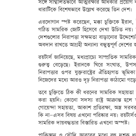
সঙ্গে সম্মিলিতভাবে আত্মরক্ষার অধিকার প্রয়োগ কর
ধারাটিকে বিশেষভাবে উল্লেখ করেছে তিন দেশ।
এরদোগান স্পষ্ট করেছেন, মক্কা চুক্তিকে ইরান,
গঠিত সামরিক জোট হিসেবে দেখা উচিত নয়। তাঁ
দেশগুলোর নিরাপত্তা সক্ষমতা বাড়ানোর উদ্দেশ্য
অবদান রাখতে আগ্রহী অন্যান্য বন্ধুত্বপূর্ণ দেশের
রয়টার্স জানিয়েছে, মধ্যপ্রাচ্যে সাম্প্রতিক সামর
গুরুত্ব বেড়েছে। ইরানকে ঘিরে সংঘাত, উপসা
নিরাপত্তার ওপর যুক্তরাষ্ট্রের ঐতিহ্যগত ভূমি
নিজেদের মধ্যে আরও দৃঢ় নিরাপত্তা কাঠামো গড়ে
তবে চুক্তিতে ঠিক কী ধরনের সামরিক সহায়তা বাধ
করা হয়নি। কোনো সদস্য রাষ্ট্র আক্রান্ত হলে 
গোয়েন্দা সহায়তা, আকাশ প্রতিরক্ষা, অস্ত্র সর
কি না—এসব বিষয় এখনো পরিষ্কার নয়। রয়টার্সও 
সামরিক দায়বদ্ধতার বিস্তারিত এখনো অস্পষ্ট।
পাকিস্তান ও সৌদি আরবের মধ্যে বহু দশক ধর