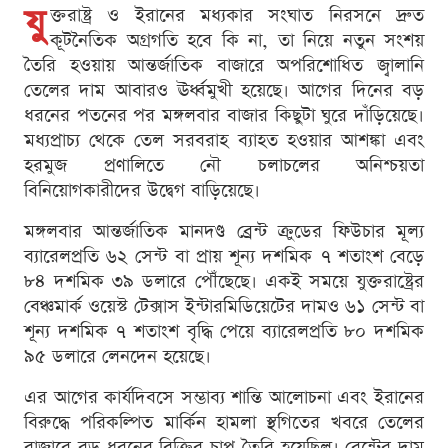
যু
ক্তরাষ্ট্র ও ইরানের মধ্যকার সংঘাত নিরসনে দ্রুত
কূটনৈতিক অগ্রগতি হবে কি না, তা নিয়ে নতুন সংশয়
তৈরি হওয়ায় আন্তর্জাতিক বাজারে অপরিশোধিত জ্বালানি
তেলের দাম আবারও ঊর্ধ্বমুখী হয়েছে। আগের দিনের বড়
ধরনের পতনের পর মঙ্গলবার বাজার কিছুটা ঘুরে দাঁড়িয়েছে।
মধ্যপ্রাচ্য থেকে তেল সরবরাহ ব্যাহত হওয়ার আশঙ্কা এবং
হরমুজ প্রণালিতে নৌ চলাচলের অনিশ্চয়তা
বিনিয়োগকারীদের উদ্বেগ বাড়িয়েছে।
মঙ্গলবার আন্তর্জাতিক মানদণ্ড ব্রেন্ট ক্রুডের ফিউচার মূল্য
ব্যারেলপ্রতি ৬২ সেন্ট বা প্রায় শূন্য দশমিক ৭ শতাংশ বেড়ে
৮৪ দশমিক ৩৯ ডলারে পৌঁছেছে। একই সময়ে যুক্তরাষ্ট্রের
বেঞ্চমার্ক ওয়েস্ট টেক্সাস ইন্টারমিডিয়েটের দামও ৬১ সেন্ট বা
শূন্য দশমিক ৭ শতাংশ বৃদ্ধি পেয়ে ব্যারেলপ্রতি ৮০ দশমিক
৯৫ ডলারে লেনদেন হয়েছে।
এর আগের কার্যদিবসে সম্ভাব্য শান্তি আলোচনা এবং ইরানের
বিরুদ্ধে পরিকল্পিত মার্কিন হামলা স্থগিতের খবরে তেলের
বাজারে বড় ধরনের বিক্রির চাপ তৈরি হয়েছিল। ব্রেন্টের দাম