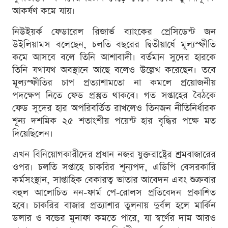
আকর্ষণ কমে যায়।
নিউইয়র্ক ফেডারেল রিজার্ভ ব্যাংকের প্রেসিডেন্ট জন
উইলিয়ামস বলেছেন, চলতি বছরের দ্বিতীয়ার্ধে মূল্যস্ফীতি
কমে আসবে বলে তিনি আশাবাদী। বর্তমান সুদের হারকে
তিনি যথাযথ অবস্থানে আছে বলেও উল্লেখ করেছেন। তবে
মূল্যস্ফীতির চাপ প্রত্যাশামতো না কমলে প্রয়োজনীয়
পদক্ষেপ নিতে ফেড প্রস্তুত থাকবে। গত সপ্তাহের বৈঠকে
ফেড সুদের হার অপরিবর্তিত রাখলেও তিনজন নীতিনির্ধারক
শূন্য দশমিক ২৫ শতাংশীয় পয়েন্ট হার বৃদ্ধির পক্ষে মত
দিয়েছিলেন।
এখন বিনিয়োগকারীদের প্রধান নজর যুক্তরাষ্ট্রের শ্রমবাজারের
ওপর। চলতি সপ্তাহে চাকরির শূন্যপদ, এডিপি বেসরকারি
কর্মসংস্থান, সাপ্তাহিক বেকারত্ব ভাতার আবেদন এবং শুক্রবার
বহুল আলোচিত নন-ফার্ম পে-রোলস প্রতিবেদন প্রকাশিত
হবে। চাকরির বাজার প্রত্যাশার তুলনায় দুর্বল হলে মার্কিন
ডলার ও বন্ডের মুনাফা কমতে পারে, যা স্বর্ণের দাম আরও