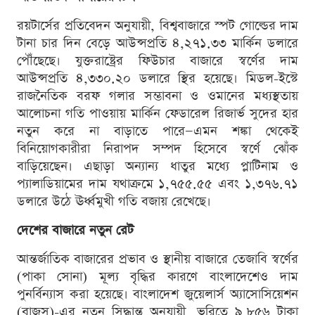
রয়টার্সের প্রতিবেদন অনুযায়ী, বিশ্ববাজারে স্পট গোল্ডের দাম
টানা চার দিন বেড়ে আউন্সপ্রতি ৪,২৭১.৩৩ মার্কিন ডলারে
পৌঁছেছে। যুক্তরাষ্ট্রের ফিউচার বাজারে স্বর্ণের দাম
আউন্সপ্রতি ৪,৩৩০.২০ ডলারে স্থির হয়েছে। মিডল-ইস্টে
রাজনৈতিক বরফ গলার সম্ভাবনা ও ওমানের মধ্যস্থতায়
আলোচনা গতি পাওয়ায় মার্কিন ফেডারেল রিজার্ভ সুদের হার
নতুন করে না বাড়াতে পারে—এমন শঙ্কা থেকেই
বিনিয়োগকারীরা নিরাপদ সম্পদ হিসেবে স্বর্ণে ঝোঁক
বাড়িয়েছেন। এছাড়া অন্যান্য ধাতুর মধ্যে প্লাটিনাম ও
প্যালাডিয়ামের দাম যথাক্রমে ১,৭৫৫.৫৫ এবং ১,৩৭৬.৭১
ডলারে উঠে ঊর্ধ্বমুখী গতি বজায় রেখেছে।
দেশের বাজারে নতুন রেট
আন্তর্জাতিক বাজারের প্রভাব ও স্থানীয় বাজারে তেজাবি স্বর্ণের
(পাকা সোনা) মূল্য বৃদ্ধির কারণে বাংলাদেশেও দাম
পুনর্বিন্যাস করা হয়েছে। বাংলাদেশ জুয়েলার্স অ্যাসোসিয়েশন
(বাজুস)-এর নতুন সিদ্ধান্ত অনুযায়ী, ভরিতে ৯,৮৫৬ টাকা