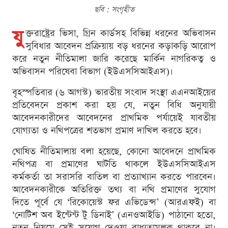
ছবি : সংগৃহীত
যু
ক্তরাষ্ট্রের ভিসা, গ্রিন কার্ডসহ বিভিন্ন ধরনের অভিবাসন
সুবিধার আবেদন প্রক্রিয়ায় বড় ধরনের কড়াকড়ি আরোপ
করে নতুন নীতিমালা জারি করেছে মার্কিন নাগরিকত্ব ও
অভিবাসন পরিষেবা বিভাগ (ইউএসসিআইএস)।
বৃহস্পতিবার (৬ আগস্ট) ভারতীয় সংবাদ সংস্থা এএনআইয়ের
প্রতিবেদনে প্রকাশ করা হয় যে, নতুন বিধি অনুযায়ী
আবেদনকারীদের আবেদনের প্রাথমিক পর্যায়েই যাবতীয়
যোগ্যতা ও নথিপত্রের শতভাগ প্রমাণ দাখিল করতে হবে।
ঘোষিত নীতিমালায় বলা হয়েছে, কোনো আবেদনে প্রাথমিক
নথিপত্র বা প্রমাণের ঘাটতি থাকলে ইউএসসিআইএস
কর্মকর্তা তা সরাসরি বাতিল বা প্রত্যাখ্যান করতে পারবেন।
আবেদনকারীকে অতিরিক্ত তথ্য বা নথি প্রমাণের সুযোগ
দিতে পূর্বে যে ‘রিকোয়েস্ট ফর এভিডেন্স’ (আরএফই) বা
‘নোটিশ অব ইন্টেন্ট টু ডিনাই’ (এনওআইডি) পাঠানো হতো,
নতুন নিয়মে সেই সুযোগ দেওয়া বাধ্যতামূলক থাকবে না।