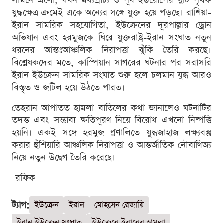
সামনে এলো, যখন মধ্যপ্রাচ্য ও পূর্ব ইউরোপের দুটি পৃথক
যুদ্ধক্ষেত্র ক্রমেই একে অন্যের সঙ্গে যুক্ত হয়ে পড়ছে। রাশিয়া-
ইরান সামরিক সহযোগিতা, ইউক্রেনের দূরপাল্লার ড্রোন
অভিযান এবং হরমুজকে ঘিরে যুক্তরাষ্ট্র-ইরান সংঘাত নতুন
ধরনের আন্তঃআঞ্চলিক নিরাপত্তা ঝুঁকি তৈরি করছে।
বিশ্লেষকদের মতে, কাস্পিয়ান সাগরের ঘটনার পর সরাসরি
ইরান-ইউক্রেন সামরিক সংঘাত শুরু হলে চলমান যুদ্ধ আরও
বিস্তৃত ও জটিল হয়ে উঠতে পারত।
তেহরান আপাতত হামলা বাতিলের কথা জানালেও ঘটনাটির
তদন্ত এবং সম্ভাব্য ক্ষতিপূরণ নিয়ে বিরোধ এখনো নিষ্পত্তি
হয়নি। একই সঙ্গে হরমুজ প্রণালিতে যুদ্ধজাহাজ লক্ষ্যবস্তু
করার হুঁশিয়ারি আঞ্চলিক নিরাপত্তা ও আন্তর্জাতিক নৌবাণিজ্য
নিয়ে নতুন উদ্বেগ তৈরি করেছে।
-রফিক
ট্যাগ:
ইউক্রেন
ইরান
মোহসেন রেজায়ি
ইরান ইউক্রেন সংঘাত
ইউক্রেনে ইরানের হামলা