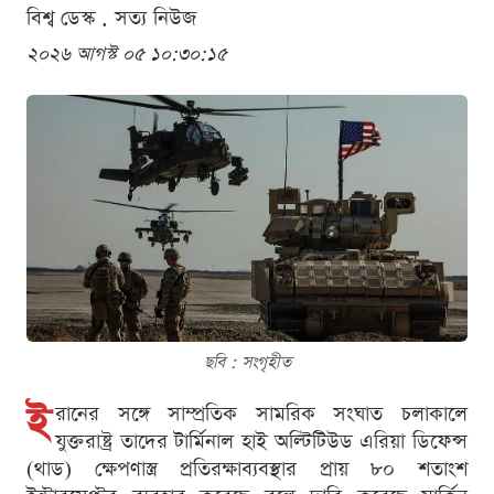
বিশ্ব ডেস্ক . সত্য নিউজ
২০২৬ আগস্ট ০৫ ১০:৩০:১৫
ছবি : সংগৃহীত
ই
রানের সঙ্গে সাম্প্রতিক সামরিক সংঘাত চলাকালে
যুক্তরাষ্ট্র তাদের টার্মিনাল হাই অল্টিটিউড এরিয়া ডিফেন্স
(থাড) ক্ষেপণাস্ত্র প্রতিরক্ষাব্যবস্থার প্রায় ৮০ শতাংশ