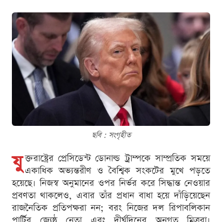
ছবি : সংগৃহীত
যু
ক্তরাষ্ট্রের প্রেসিডেন্ট ডোনাল্ড ট্রাম্পকে সাম্প্রতিক সময়ে
একাধিক অভ্যন্তরীণ ও বৈশ্বিক সংকটের মুখে পড়তে
হয়েছে। নিজস্ব অনুমানের ওপর নির্ভর করে সিদ্ধান্ত নেওয়ার
প্রবণতা থাকলেও, এবার তাঁর প্রধান বাধা হয়ে দাঁড়িয়েছেন
রাজনৈতিক প্রতিপক্ষরা নন; বরং নিজের দল রিপাবলিকান
পার্টির জ্যেষ্ঠ নেতা এবং দীর্ঘদিনের অনুগত মিত্ররা।