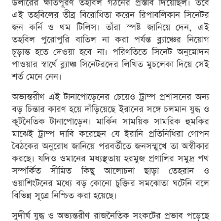
ডলারের ক্ষতিপূরণ তহবিল গঠনের প্রস্তাব দিয়েছিল। তবে
এই তহবিলের তীব্র বিরোধিতা করেন রিপাবলিকান সিনেটর
জন কর্নি ও থম টিলিস। তাঁরা স্পষ্ট জানিয়ে দেন, এই
তহবিল পুরোপুরি বাতিল না করা পর্যন্ত ব্ল্যাঞ্চের নিয়োগ
চূড়ান্ত হতে দেওয়া হবে না। পরিণতিতে সিনেট অনুমোদন
পাওয়ার স্বার্থে ব্ল্যাঞ্চ সিনেটরদের লিখিত মুচলেকা দিয়ে সেই
শর্ত মেনে নেন।
অভ্যন্তরীণ এই টানাপোড়েনের চেয়েও ট্রাম্প প্রশাসনের জন্য
বড় চিন্তার কারণ হয়ে দাঁড়িয়েছে ইরানের সঙ্গে চলমান যুদ্ধ ও
কূটনৈতিক টানাপোড়েন। মার্কিন সাময়িক সামরিক হুমকির
মাঝেই ট্রাম্প দাবি করেছেন যে ইরানি প্রতিনিধিরা গোপন
বৈঠকের অনুরোধ জানিয়ে পরবর্তীতে জনসম্মুখে তা অস্বীকার
করছে। যদিও ওমানের মধ্যস্থতায় হরমুজ প্রণালির সমুদ্র পথ
সম্পর্কিত সীমিত কিছু আলোচনা ছাড়া তেহরান ও
ওয়াশিংটনের মধ্যে বড় কোনো চুক্তির সমঝোতা ঘটেনি বলে
বিভিন্ন সূত্রে নিশ্চিত করা হয়েছে।
সুদীর্ঘ যুদ্ধ ও অভ্যন্তরীণ রাজনৈতিক সংকটের প্রভাব পড়েছে