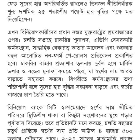
ফেড সুদের হার অপরিবর্তিত রাখলেও তিনজন নীতিনির্ধারক
শূন্য দশমিক ২৫ শতাংশীয় পয়েন্ট হার বৃদ্ধির পক্ষে মত
দিয়েছিলেন।
এখন বিনিয়োগকারীদের প্রধান নজর যুক্তরাষ্ট্রের শ্রমবাজারের
ওপর। চলতি সপ্তাহে চাকরির শূন্যপদ, এডিপি বেসরকারি
কর্মসংস্থান, সাপ্তাহিক বেকারত্ব ভাতার আবেদন এবং শুক্রবার
বহুল আলোচিত নন-ফার্ম পে-রোলস প্রতিবেদন প্রকাশিত
হবে। চাকরির বাজার প্রত্যাশার তুলনায় দুর্বল হলে মার্কিন
ডলার ও বন্ডের মুনাফা কমতে পারে, যা স্বর্ণের দাম আরও
বাড়াতে সহায়তা করবে। বিপরীতে কর্মসংস্থানের তথ্য
শক্তিশালী হলে সুদের হার বৃদ্ধির সম্ভাবনা বাড়বে এবং স্বর্ণের
বাজারে চাপ তৈরি হতে পারে।
বিনিয়োগ ব্যাংক সিটি স্বল্পমেয়াদে স্বর্ণের দাম সীমিত
পরিসরে স্থিতিশীল থাকা বা কিছুটা সংশোধনের মুখে পড়ার
পূর্বাভাস দিয়েছে। তবে প্রতিষ্ঠানটি মনে করছে, চলতি বছরের
চতুর্থ প্রান্তিকে স্বর্ণের দাম প্রতি আউন্স ৪ হাজার ৫০০
ডলারে পৌঁছাতে পারে। ২০২৭ সালের মাঝামাঝি নাগাদ