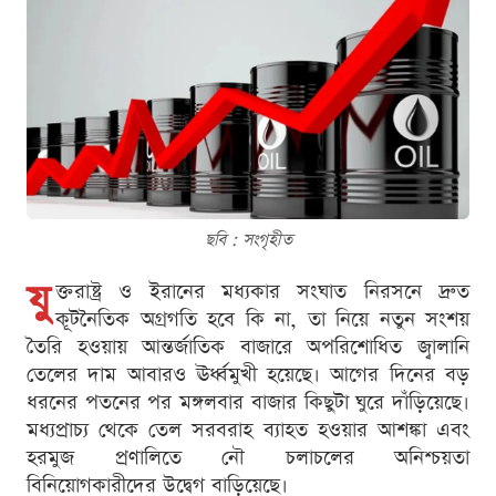
ছবি : সংগৃহীত
যু
ক্তরাষ্ট্র ও ইরানের মধ্যকার সংঘাত নিরসনে দ্রুত
কূটনৈতিক অগ্রগতি হবে কি না, তা নিয়ে নতুন সংশয়
তৈরি হওয়ায় আন্তর্জাতিক বাজারে অপরিশোধিত জ্বালানি
তেলের দাম আবারও ঊর্ধ্বমুখী হয়েছে। আগের দিনের বড়
ধরনের পতনের পর মঙ্গলবার বাজার কিছুটা ঘুরে দাঁড়িয়েছে।
মধ্যপ্রাচ্য থেকে তেল সরবরাহ ব্যাহত হওয়ার আশঙ্কা এবং
হরমুজ প্রণালিতে নৌ চলাচলের অনিশ্চয়তা
বিনিয়োগকারীদের উদ্বেগ বাড়িয়েছে।