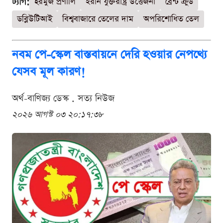
ট্যাগ:
হরমুজ প্রণালি
ইরান যুক্তরাষ্ট্র উত্তেজনা
ব্রেন্ট ক্রুড
ডব্লিউটিআই
বিশ্ববাজারে তেলের দাম
অপরিশোধিত তেল
নবম পে-স্কেল বাস্তবায়নে দেরি হওয়ার নেপথ্যে
যেসব মূল কারণ!
অর্থ-বাণিজ্য ডেস্ক . সত্য নিউজ
২০২৬ আগস্ট ০৩ ২০:১৭:৩৮