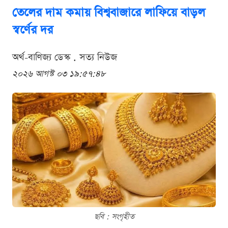
তেলের দাম কমায় বিশ্ববাজারে লাফিয়ে বাড়ল
স্বর্ণের দর
অর্থ-বাণিজ্য ডেস্ক . সত্য নিউজ
২০২৬ আগস্ট ০৩ ১৯:৫৭:৪৮
ছবি : সংগৃহীত