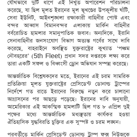
যৌথভাবে দুটি ধাপে এই নিখুঁত অপারেশন পরিচালনা
করেছে, যা ছিল মূলত ইরানের মূল ভূখণ্ডের উপকূলীয় ঘাঁটি,
সেবা ইউনিট, আইনশৃঙ্খলা রক্ষাকারী বাহিনীর পোস্ট এবং
বন্দর আব্বাস বিমানবন্দর এলাকায় মার্কিন বাহিনীর
বর্বরোচিত হামলার সমানুপাতিক জবাব। অন্যদিকে, ইরানি
সেনাবাহিনীর জনসংযোগ বিভাগ অত্যন্ত গর্বের সাথে দাবি
করেছে, বাহরাইনে অবস্থিত যুক্তরাষ্ট্রের কুখ্যাত ‘পঞ্চম
নৌবহরের’ (5th Fleet) প্রধান সদর দপ্তরকে লক্ষ্য করে
তারা একটি সফল ও বিধ্বংসী ড্রোন অভিযান সম্পন্ন করেছে।
আন্তর্জাতিক বিশ্লেষকদের মতে, ইরানের এই চরম সামরিক
প্রতিক্রিয়া মূলত যুক্তরাষ্ট্রের প্রেসিডেন্ট ডোনাল্ড ট্রাম্পের
নির্দেশে গত রাতে ইরানের বিরুদ্ধে নতুন করে চালানো
আগ্রাসনের পর আছড়ে পড়েছে। ইরানের দাবি অনুযায়ী,
আমেরিকার এই আকস্মিক হামলাটি ছিল গত ৮ এপ্রিল দুই
পক্ষের মধ্যে আন্তর্জাতিক মধ্যস্থতায় কার্যকর হওয়া
ঐতিহাসিক যুদ্ধবিরতি চুক্তির এক সুস্পষ্ট ও চরম লঙ্ঘন।
পরবর্তীতে মার্কিন প্রেসিডেন্ট ডোনাল্ড ট্রাম্প ফক্স নিউজকে