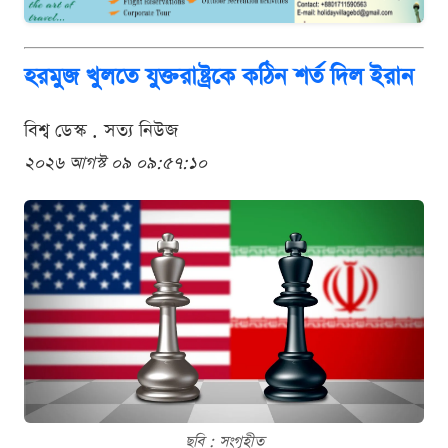
হরমুজ খুলতে যুক্তরাষ্ট্রকে কঠিন শর্ত দিল ইরান
বিশ্ব ডেস্ক . সত্য নিউজ
২০২৬ আগস্ট ০৯ ০৯:৫৭:১০
ছবি : সংগৃহীত