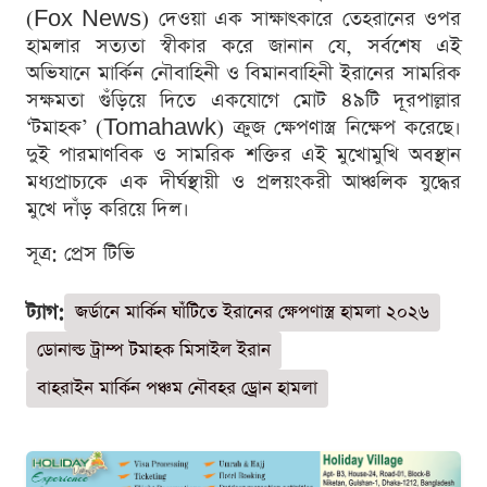
(Fox News) দেওয়া এক সাক্ষাৎকারে তেহরানের ওপর
হামলার সত্যতা স্বীকার করে জানান যে, সর্বশেষ এই
অভিযানে মার্কিন নৌবাহিনী ও বিমানবাহিনী ইরানের সামরিক
সক্ষমতা গুঁড়িয়ে দিতে একযোগে মোট ৪৯টি দূরপাল্লার
‘টমাহক’ (Tomahawk) ক্রুজ ক্ষেপণাস্ত্র নিক্ষেপ করেছে।
দুই পারমাণবিক ও সামরিক শক্তির এই মুখোমুখি অবস্থান
মধ্যপ্রাচ্যকে এক দীর্ঘস্থায়ী ও প্রলয়ংকরী আঞ্চলিক যুদ্ধের
মুখে দাঁড় করিয়ে দিল।
সূত্র: প্রেস টিভি
ট্যাগ:
জর্ডানে মার্কিন ঘাঁটিতে ইরানের ক্ষেপণাস্ত্র হামলা ২০২৬
ডোনাল্ড ট্রাম্প টমাহক মিসাইল ইরান
বাহরাইন মার্কিন পঞ্চম নৌবহর ড্রোন হামলা