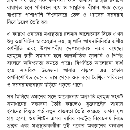
প্রধান পথ এই সরু জলপথ। ফলে এখানে জাহাজ চলাচল
বাধাগ্রস্ত হলে পরিবহন ব্যয় ও সামুদ্রিক বীমার খরচ বেড়ে
যাওয়ার পাশাপাশি বিশ্ববাজারে তেল ও গ্যাসের সরবরাহ
নিয়ে উদ্বেগ তৈরি হয়।
এ কারণে ওমানের মধ্যস্থতায় চলমান আলোচনার দিকে এখন
শুধু ওয়াশিংটন ও তেহরান নয়, জ্বালানি আমদানিনির্ভর এশীয়
অর্থনীতি এবং উপসাগরীয় দেশগুলোরও নজর রয়েছে।
হরমুজে স্থায়ী সমাধান হলে আন্তর্জাতিক জ্বালানি ও শিপিং
বাজারে অনিশ্চয়তা কমতে পারে। বিপরীতে আলোচনা ব্যর্থ
হয়ে সামরিক উত্তেজনা আবার বাড়লে এর প্রভাব
অপরিশোধিত তেলের দাম থেকে শুরু করে বৈশ্বিক পরিবহন
ও সরবরাহব্যবস্থায় ছড়িয়ে পড়তে পারে।
সব মিলিয়ে ওমানের সঙ্গে আলোচনায় অগ্রগতি হরমুজ সংকট
সমাধানের সম্ভাবনা তৈরি করলেও যুক্তরাষ্ট্রের সামনে
ইরানের বিস্তৃত শর্ত নতুন বাস্তবতা তৈরি করেছে। এখন মূল
প্রশ্ন হলো, ওয়াশিংটন এসব দাবির কতটুকু বিবেচনায় নিতে
প্রস্তুত এবং মধ্যস্থতাকারীরা দুই পক্ষের অবস্থানের ব্যবধান