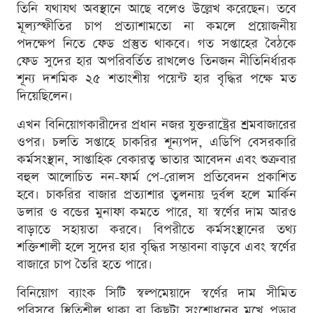
তিনি যথাযথ অবস্থানে আছে বলেও উল্লেখ করেছেন। তবে
মূল্যস্ফীতির চাপ প্রত্যাশামতো না কমলে প্রয়োজনীয়
পদক্ষেপ নিতে ফেড প্রস্তুত থাকবে। গত সপ্তাহের বৈঠকে
ফেড সুদের হার অপরিবর্তিত রাখলেও তিনজন নীতিনির্ধারক
শূন্য দশমিক ২৫ শতাংশীয় পয়েন্ট হার বৃদ্ধির পক্ষে মত
দিয়েছিলেন।
এখন বিনিয়োগকারীদের প্রধান নজর যুক্তরাষ্ট্রের শ্রমবাজারের
ওপর। চলতি সপ্তাহে চাকরির শূন্যপদ, এডিপি বেসরকারি
কর্মসংস্থান, সাপ্তাহিক বেকারত্ব ভাতার আবেদন এবং শুক্রবার
বহুল আলোচিত নন-ফার্ম পে-রোলস প্রতিবেদন প্রকাশিত
হবে। চাকরির বাজার প্রত্যাশার তুলনায় দুর্বল হলে মার্কিন
ডলার ও বন্ডের মুনাফা কমতে পারে, যা স্বর্ণের দাম আরও
বাড়াতে সহায়তা করবে। বিপরীতে কর্মসংস্থানের তথ্য
শক্তিশালী হলে সুদের হার বৃদ্ধির সম্ভাবনা বাড়বে এবং স্বর্ণের
বাজারে চাপ তৈরি হতে পারে।
বিনিয়োগ ব্যাংক সিটি স্বল্পমেয়াদে স্বর্ণের দাম সীমিত
পরিসরে স্থিতিশীল থাকা বা কিছুটা সংশোধনের মুখে পড়ার