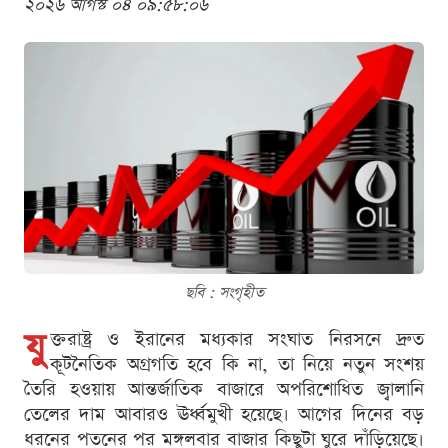
২০২৬ আগস্ট ০৪ ০৯:৫৮:০৬
ছবি : সংগৃহীত
যু
ক্তরাষ্ট্র ও ইরানের মধ্যকার সংঘাত নিরসনে দ্রুত
কূটনৈতিক অগ্রগতি হবে কি না, তা নিয়ে নতুন সংশয়
তৈরি হওয়ায় আন্তর্জাতিক বাজারে অপরিশোধিত জ্বালানি
তেলের দাম আবারও ঊর্ধ্বমুখী হয়েছে। আগের দিনের বড়
ধরনের পতনের পর মঙ্গলবার বাজার কিছুটা ঘুরে দাঁড়িয়েছে।