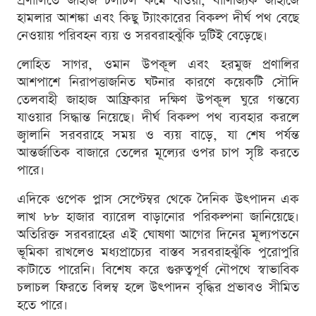
প্রণালিতে জাহাজ চলাচল কমে যাওয়া, বাণিজ্যিক জাহাজে
হামলার আশঙ্কা এবং কিছু ট্যাংকারের বিকল্প দীর্ঘ পথ বেছে
নেওয়ায় পরিবহন ব্যয় ও সরবরাহঝুঁকি দুটিই বেড়েছে।
লোহিত সাগর, ওমান উপকূল এবং হরমুজ প্রণালির
আশপাশে নিরাপত্তাজনিত ঘটনার কারণে কয়েকটি সৌদি
তেলবাহী জাহাজ আফ্রিকার দক্ষিণ উপকূল ঘুরে গন্তব্যে
যাওয়ার সিদ্ধান্ত নিয়েছে। দীর্ঘ বিকল্প পথ ব্যবহার করলে
জ্বালানি সরবরাহে সময় ও ব্যয় বাড়ে, যা শেষ পর্যন্ত
আন্তর্জাতিক বাজারে তেলের মূল্যের ওপর চাপ সৃষ্টি করতে
পারে।
এদিকে ওপেক প্লাস সেপ্টেম্বর থেকে দৈনিক উৎপাদন এক
লাখ ৮৮ হাজার ব্যারেল বাড়ানোর পরিকল্পনা জানিয়েছে।
অতিরিক্ত সরবরাহের এই ঘোষণা আগের দিনের মূল্যপতনে
ভূমিকা রাখলেও মধ্যপ্রাচ্যের বাস্তব সরবরাহঝুঁকি পুরোপুরি
কাটাতে পারেনি। বিশেষ করে গুরুত্বপূর্ণ নৌপথে স্বাভাবিক
চলাচল ফিরতে বিলম্ব হলে উৎপাদন বৃদ্ধির প্রভাবও সীমিত
হতে পারে।