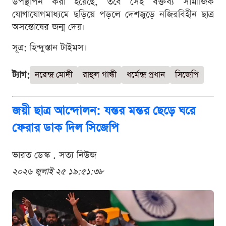
উপস্থাপন করা হয়েছে, তবে সেই বক্তব্য সামাজিক
যোগাযোগমাধ্যমে ছড়িয়ে পড়লে দেশজুড়ে নজিরবিহীন ছাত্র
অসন্তোষের জন্ম দেয়।
সূত্র: হিন্দুস্তান টাইমস।
ট্যাগ:
নরেন্দ্র মোদী
রাহুল গান্ধী
ধর্মেন্দ্র প্রধান
সিজেপি
জয়ী ছাত্র আন্দোলন: যন্তর মন্তর ছেড়ে ঘরে
ফেরার ডাক দিল সিজেপি
ভারত ডেস্ক . সত্য নিউজ
২০২৬ জুলাই ২৫ ১৯:৫১:৩৮