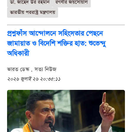
ডা. জাহেদ উর রহমান
রণধীর জয়সোয়াল
ভারতীয় পররাষ্ট্র মন্ত্রণালয়
প্রশ্নফাঁস আন্দোলনে সহিংসতার পেছনে
জামায়াত ও বিদেশি শক্তির হাত: শুভেন্দু
অধিকারী
ভারত ডেস্ক . সত্য নিউজ
২০২৬ জুলাই ২৬ ২০:৩৫:১১