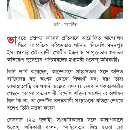
ছবি : সংগৃহীত
ভা
রতে প্রশ্নপত্র ফাঁসের প্রতিবাদে আয়োজিত আন্দোলন
ঘিরে সাম্প্রতিক সহিংসতার ঘটনায় ‘বিদেশি মদদপুষ্ট
ইসলামপন্থি মৌলবাদী’ গোষ্ঠীর ইন্ধন ও সম্পৃক্ততার গুরুতর
অভিযোগ তুলেছেন পশ্চিমবঙ্গের মুখ্যমন্ত্রী শুভেন্দু অধিকারী।
তিনি দাবি করেছেন, আন্দোলনে সহিংসতার সঙ্গে জড়িত
ব্যক্তিদের বড় অংশই কোনো শিক্ষার্থী নন; বরং তারা
জামায়াতপন্থি মৌলবাদী চক্রের সদস্য। এসব নাশকতাকারীর
পেছনে কোনো প্রভাবশালী বিদেশি শক্তির সমর্থন বা অর্থায়ন
ছিল কি না, তা দেশটির তদন্তকারী সংস্থাগুলো খতিয়ে দেখবে
বলেও তিনি মন্তব্য করেন।
রোববার (২৬ জুলাই) সাংবাদিকদের সঙ্গে আলাপকালে
শুভেন্দু অধিকারী বলেন, “সহিংসতায় লিপ্ত হওয়া এই