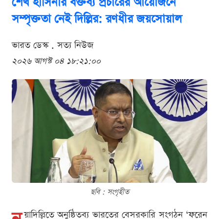
শেখ হাসিনার বক্তব্য প্রচারের আয়োজনে
সম্পৃক্ততা নেই দিল্লির: রণধীর জয়সোয়াল
ভারত ডেস্ক . সত্য নিউজ
২০২৬ আগস্ট ০৪ ১৮:২১:০০
ছবি : সংগৃহীত
য়াদিল্লিতে অনুষ্ঠিতব্য ভারতের বেসরকারি সংগঠন ‘ফরেন