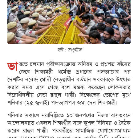
ছবি : সংগৃহীত
ভা
রতে চলমান পরীক্ষাসংক্রান্ত অনিয়ম ও প্রশ্নপত্র ফাঁসের
জেরে শিক্ষামন্ত্রী ধর্মেন্দ্র প্রধানের পদত্যাগের পর
দেশটির নরেন্দ্র মোদী নেতৃত্বাধীন বর্তমান সরকারকে উৎখাত
করার সময় এসে গেছে বলে মন্তব্য করেছেন লোকসভার
বিরোধীদলীয় নেতা রাহুল গান্ধী। বিক্ষোভের তোপের মুখে
শনিবার (২৫ জুলাই) পদত্যাগপত্র জমা দেন শিক্ষামন্ত্রী।
শনিবার সকালে নয়াদিল্লিতে ১০ জনপথের নিজস্ব বাসভবনে
আন্দোলনরত একদল শিক্ষার্থীর সঙ্গে কুশল বিনিময় ও বৈঠক
করেন রাহুল গান্ধী। পরবর্তীতে সামাজিক যোগাযোগমাধ্যম