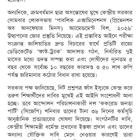
অন্যদিকে, ক্রমবর্ধমান ছাত্র অসন্তোষের মুখে কেন্দ্রীয় সরকার
সোমবার লোকসভায় ‘পাবলিক এক্সামিনেশনস (প্রিভেনশন
অব আনফেয়ার মিনস) অ্যামেন্ডমেন্ট বিল, ২০২৬’
উত্থাপনের জোর প্রস্তুতি নিয়েছে। এই প্রস্তাবিত আইনে পরীক্ষা
সংক্রান্ত জালিয়াতির দ্রুত বিচারের স্বার্থে প্রতিটি রাজ্যে
ডেডিকেটেড ‘ফাস্ট-ট্র্যাক’ আদালত গঠন, নির্ধারিত দুই
মাসের মধ্যে তদন্ত সম্পন্ন করা এবং দোষীদের ন্যূনতম ৫
বছর থেকে সর্বোচ্চ ১০ বছরের কারাদণ্ড ও ৫০ লাখ রুপি
পর্যন্ত জরিমানার কঠোর বিধান রাখা হয়েছে।
সরকার পক্ষ জানিয়েছে, নিট প্রশ্নপত্র ফাঁস ইস্যুকে কেন্দ্র করে
তরুণ শিক্ষার্থীদের দাবির মুখেই এই আইনি সংশোধনী আনা
হচ্ছে। তবে আন্দোলন পরিচালনাকারী দল ‘ককরোচ জনতা
পার্টি’ (সিজেপি) শনিবার তাদের টানা ৩৬ দিনের কর্মসূচি
আনুষ্ঠানিক প্রত্যাহারের ঘোষণা দিয়েছে। সংগঠনটির দাবি,
কেন্দ্রীয় শিক্ষামন্ত্রী ধর্মেন্দ্র প্রধানের ইস্তফা প্রদান এবং তাদের
অন্যান্য যৌক্তিক দাবি মেনে নেওয়ার কারণেই তারা