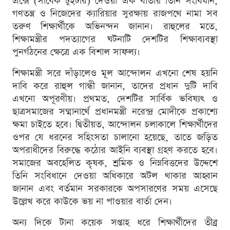
এক্সে (সাবেক টুইটার) দেওয়া এক বার্তায় তিনি সংবিধান,
গণতন্ত্র ও নিজেদের ক্যারিয়ার সুরক্ষায় রাজপথে নামা সব
তরুণ শিক্ষার্থীকে অভিনন্দন জানান। রাহুলের মতে,
শিক্ষামন্ত্রীর পদত্যাগের ঘটনাটি দেশটির শিক্ষাব্যবস্থা
পুনর্গঠনের ক্ষেত্রে এক বিশাল সাফল্য।
শিক্ষামন্ত্রী সরে দাঁড়ালেও মূল আন্দোলন এখনো শেষ হয়নি
দাবি করে রাহুল গান্ধী জানান, তাদের প্রধান দুটি দাবি
এখনো অপূরণীয়। প্রথমত, দেশটির সার্বিক ভবিষ্যৎ ও
ছাত্রসমাজের সম্মানার্থে প্রধানমন্ত্রী নরেন্দ্র মোদীকে প্রকাশ্যে
ক্ষমা চাইতে হবে। দ্বিতীয়ত, আন্দোলন চলাকালে শিক্ষার্থীদের
ওপর যে ধরনের সহিংসতা চালানো হয়েছে, তাতে জড়িত
অপরাধীদের বিরুদ্ধে কঠোর আইনি ব্যবস্থা গ্রহণ করতে হবে।
সমাজের অবহেলিত কৃষক, শ্রমিক ও নিম্নবিত্তদের উদ্দেশে
তিনি সংবিধানে দেওয়া অধিকারে অটল থাকার আহ্বান
জানান এবং বর্তমান সরকারকে অপসারণের সময় এসেছে
উল্লেখ করে কাউকে ভয় না পাওয়ার বার্তা দেন।
অন্য দিকে টানা কয়েক সপ্তাহ ধরে শিক্ষার্থীদের তীব্র