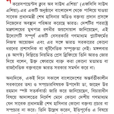
ন
করেসপন্ডেন্টস ক্লাব অব সাউথ এশিয়া’ (এফসিসি সাউথ
এশিয়া)-এর একটি অনুষ্ঠানে বাংলাদেশ থেকে পালিয়ে যাওয়া
সাবেক প্রধানমন্ত্রী শেখ হাসিনার অডিও বক্তব্য প্রদান প্রসঙ্গে
নিজেদের অবস্থান পরিষ্কার করেছে ভারত। দেশটির পররাষ্ট্র
মন্ত্রণালয়ের মুখপাত্র রণধীর জয়সোয়াল জানিয়েছেন, এই
উদ্যোগটি সম্পূর্ণ একটি বেসরকারি গণমাধ্যম প্ল্যাটফর্মের
নিজস্ব আয়োজন এবং এর সঙ্গে ভারত সরকারের কোনো
ধরনের প্রশাসনিক বা কূটনৈতিক সম্পৃক্ততা নেই। মঙ্গলবার
(৪ আগস্ট) দিল্লিতে নিয়মিত প্রেস ব্রিফিংয়ে তিনি আরও জোর
দিয়ে বলেন, উক্ত ফোরামে ব্যক্ত করা কোনো মতামত বা
রাজনৈতিক বক্তব্যকে ভারত সরকার সমর্থন করে না।
অন্যদিকে, একই দিনে সকালে বাংলাদেশের অন্তর্বর্তীকালীন
সরকারের তথ্য ও সম্প্রচারবিষয়ক উপদেষ্টা ডা. জাহেদ উর
রহমান স্পষ্ট সতর্কবার্তা জারি করে জানিয়েছেন, বিচারাধীন
বিষয়ে আদালতের নির্দেশ মেনে কোনো দেশীয় গণমাধ্যম
যেন সাবেক প্রধানমন্ত্রী শেখ হাসিনার কোনো বক্তব্য প্রচার বা
সম্প্রচার না করে। তিনি উল্লেখ করেন, ইতিপূর্বেও এ বিষয়ে