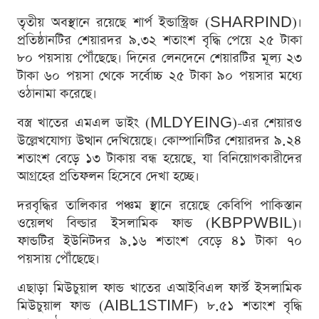
তৃতীয় অবস্থানে রয়েছে শার্প ইন্ডাস্ট্রিজ (SHARPIND)।
প্রতিষ্ঠানটির শেয়ারদর ৯.৩২ শতাংশ বৃদ্ধি পেয়ে ২৫ টাকা
৮০ পয়সায় পৌঁছেছে। দিনের লেনদেনে শেয়ারটির মূল্য ২৩
টাকা ৬০ পয়সা থেকে সর্বোচ্চ ২৫ টাকা ৯০ পয়সার মধ্যে
ওঠানামা করেছে।
বস্ত্র খাতের এমএল ডাইং (MLDYEING)-এর শেয়ারও
উল্লেখযোগ্য উত্থান দেখিয়েছে। কোম্পানিটির শেয়ারদর ৯.২৪
শতাংশ বেড়ে ১৩ টাকায় বন্ধ হয়েছে, যা বিনিয়োগকারীদের
আগ্রহের প্রতিফলন হিসেবে দেখা হচ্ছে।
দরবৃদ্ধির তালিকার পঞ্চম স্থানে রয়েছে কেবিপি পাকিস্তান
ওয়েলথ বিল্ডার ইসলামিক ফান্ড (KBPPWBIL)।
ফান্ডটির ইউনিটদর ৯.১৬ শতাংশ বেড়ে ৪১ টাকা ৭০
পয়সায় পৌঁছেছে।
এছাড়া মিউচুয়াল ফান্ড খাতের এআইবিএল ফার্স্ট ইসলামিক
মিউচুয়াল ফান্ড (AIBL1STIMF) ৮.৫১ শতাংশ বৃদ্ধি