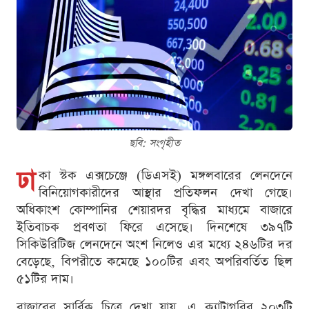
ছবি: সংগৃহীত
ঢা
কা স্টক এক্সচেঞ্জে (ডিএসই) মঙ্গলবারের লেনদেনে
বিনিয়োগকারীদের আস্থার প্রতিফলন দেখা গেছে।
অধিকাংশ কোম্পানির শেয়ারদর বৃদ্ধির মাধ্যমে বাজারে
ইতিবাচক প্রবণতা ফিরে এসেছে। দিনশেষে ৩৯৭টি
সিকিউরিটিজ লেনদেনে অংশ নিলেও এর মধ্যে ২৪৬টির দর
বেড়েছে, বিপরীতে কমেছে ১০০টির এবং অপরিবর্তিত ছিল
৫১টির দাম।
বাজারের সার্বিক চিত্রে দেখা যায়, এ ক্যাটাগরির ২০৩টি