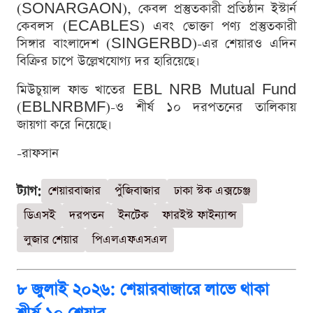
(SONARGAON), কেবল প্রস্তুতকারী প্রতিষ্ঠান ইস্টার্ন
কেবলস (ECABLES) এবং ভোক্তা পণ্য প্রস্তুতকারী
সিঙ্গার বাংলাদেশ (SINGERBD)-এর শেয়ারও এদিন
বিক্রির চাপে উল্লেখযোগ্য দর হারিয়েছে।
মিউচুয়াল ফান্ড খাতের EBL NRB Mutual Fund
(EBLNRBMF)-ও শীর্ষ ১০ দরপতনের তালিকায়
জায়গা করে নিয়েছে।
-রাফসান
ট্যাগ:
শেয়ারবাজার
পুঁজিবাজার
ঢাকা স্টক এক্সচেঞ্জ
ডিএসই
দরপতন
ইনটেক
ফারইস্ট ফাইন্যান্স
লুজার শেয়ার
পিএলএফএসএল
৮ জুলাই ২০২৬: শেয়ারবাজারে লাভে থাকা