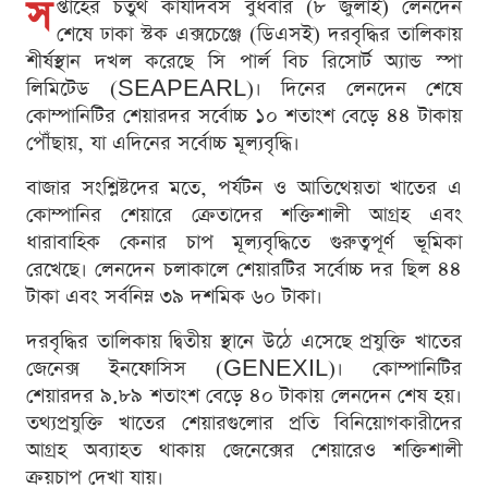
স
প্তাহের চতুর্থ কার্যদিবস বুধবার (৮ জুলাই) লেনদেন
শেষে ঢাকা স্টক এক্সচেঞ্জে (ডিএসই) দরবৃদ্ধির তালিকায়
শীর্ষস্থান দখল করেছে সি পার্ল বিচ রিসোর্ট অ্যান্ড স্পা
লিমিটেড (SEAPEARL)। দিনের লেনদেন শেষে
কোম্পানিটির শেয়ারদর সর্বোচ্চ ১০ শতাংশ বেড়ে ৪৪ টাকায়
পৌঁছায়, যা এদিনের সর্বোচ্চ মূল্যবৃদ্ধি।
বাজার সংশ্লিষ্টদের মতে, পর্যটন ও আতিথেয়তা খাতের এ
কোম্পানির শেয়ারে ক্রেতাদের শক্তিশালী আগ্রহ এবং
ধারাবাহিক কেনার চাপ মূল্যবৃদ্ধিতে গুরুত্বপূর্ণ ভূমিকা
রেখেছে। লেনদেন চলাকালে শেয়ারটির সর্বোচ্চ দর ছিল ৪৪
টাকা এবং সর্বনিম্ন ৩৯ দশমিক ৬০ টাকা।
দরবৃদ্ধির তালিকায় দ্বিতীয় স্থানে উঠে এসেছে প্রযুক্তি খাতের
জেনেক্স ইনফোসিস (GENEXIL)। কোম্পানিটির
শেয়ারদর ৯.৮৯ শতাংশ বেড়ে ৪০ টাকায় লেনদেন শেষ হয়।
তথ্যপ্রযুক্তি খাতের শেয়ারগুলোর প্রতি বিনিয়োগকারীদের
আগ্রহ অব্যাহত থাকায় জেনেক্সের শেয়ারেও শক্তিশালী
ক্রয়চাপ দেখা যায়।