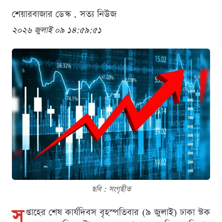
শেয়ারবাজার ডেস্ক . সত্য নিউজ
২০২৬ জুলাই ০৯ ১৪:৫৯:৫১
ছবি : সংগৃহীত
স
প্তাহের শেষ কার্যদিবস বৃহস্পতিবার (৯ জুলাই) ঢাকা স্টক