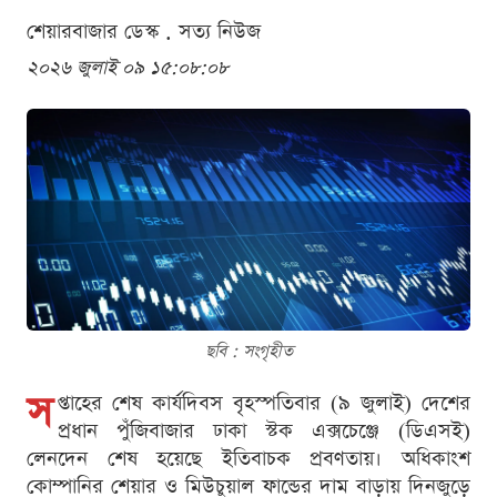
শেয়ারবাজার ডেস্ক . সত্য নিউজ
২০২৬ জুলাই ০৯ ১৫:০৮:০৮
ছবি : সংগৃহীত
স
প্তাহের শেষ কার্যদিবস বৃহস্পতিবার (৯ জুলাই) দেশের
প্রধান পুঁজিবাজার ঢাকা স্টক এক্সচেঞ্জে (ডিএসই)
লেনদেন শেষ হয়েছে ইতিবাচক প্রবণতায়। অধিকাংশ
কোম্পানির শেয়ার ও মিউচুয়াল ফান্ডের দাম বাড়ায় দিনজুড়ে