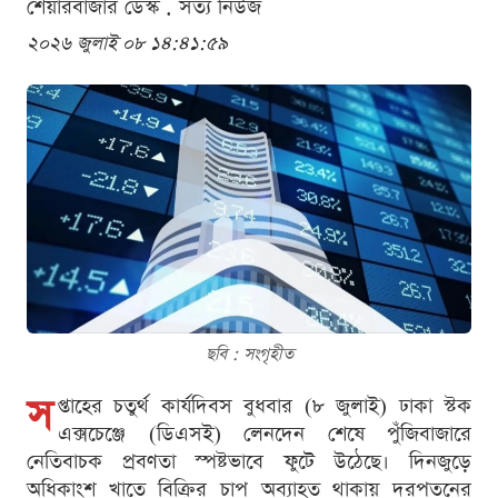
শেয়ারবাজার ডেস্ক . সত্য নিউজ
২০২৬ জুলাই ০৮ ১৪:৪১:৫৯
ছবি : সংগৃহীত
স
প্তাহের চতুর্থ কার্যদিবস বুধবার (৮ জুলাই) ঢাকা স্টক
এক্সচেঞ্জে (ডিএসই) লেনদেন শেষে পুঁজিবাজারে
নেতিবাচক প্রবণতা স্পষ্টভাবে ফুটে উঠেছে। দিনজুড়ে
অধিকাংশ খাতে বিক্রির চাপ অব্যাহত থাকায় দরপতনের