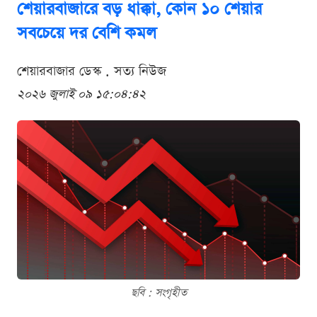
শেয়ারবাজারে বড় ধাক্কা, কোন ১০ শেয়ার
সবচেয়ে দর বেশি কমল
শেয়ারবাজার ডেস্ক . সত্য নিউজ
২০২৬ জুলাই ০৯ ১৫:০৪:৪২
ছবি : সংগৃহীত