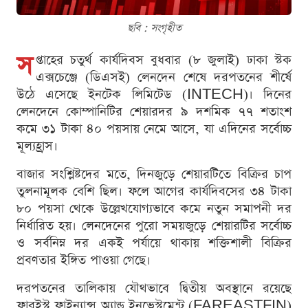
ছবি : সংগৃহীত
স
প্তাহের চতুর্থ কার্যদিবস বুধবার (৮ জুলাই) ঢাকা স্টক
এক্সচেঞ্জে (ডিএসই) লেনদেন শেষে দরপতনের শীর্ষে
উঠে এসেছে ইনটেক লিমিটেড (INTECH)। দিনের
লেনদেনে কোম্পানিটির শেয়ারদর ৯ দশমিক ৭৭ শতাংশ
কমে ৩১ টাকা ৪০ পয়সায় নেমে আসে, যা এদিনের সর্বোচ্চ
মূল্যহ্রাস।
বাজার সংশ্লিষ্টদের মতে, দিনজুড়ে শেয়ারটিতে বিক্রির চাপ
তুলনামূলক বেশি ছিল। ফলে আগের কার্যদিবসের ৩৪ টাকা
৮০ পয়সা থেকে উল্লেখযোগ্যভাবে কমে নতুন সমাপনী দর
নির্ধারিত হয়। লেনদেনের পুরো সময়জুড়ে শেয়ারটির সর্বোচ্চ
ও সর্বনিম্ন দর একই পর্যায়ে থাকায় শক্তিশালী বিক্রির
প্রবণতার ইঙ্গিত পাওয়া গেছে।
দরপতনের তালিকায় যৌথভাবে দ্বিতীয় অবস্থানে রয়েছে
ফারইস্ট ফাইন্যান্স অ্যান্ড ইনভেস্টমেন্ট (FAREASTFIN)