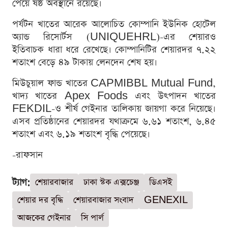
পেয়ে ষষ্ঠ অবস্থানে রয়েছে।
পর্যটন খাতের আরেক আলোচিত কোম্পানি ইউনিক হোটেল
অ্যান্ড রিসোর্টস (UNIQUEHRL)-এর শেয়ারও
ইতিবাচক ধারা ধরে রেখেছে। কোম্পানিটির শেয়ারদর ৭.২২
শতাংশ বেড়ে ৪৯ টাকায় লেনদেন শেষ হয়।
মিউচুয়াল ফান্ড খাতের CAPMIBBL Mutual Fund,
খাদ্য খাতের Apex Foods এবং উৎপাদন খাতের
FEKDIL-ও শীর্ষ গেইনার তালিকায় জায়গা করে নিয়েছে।
এসব প্রতিষ্ঠানের শেয়ারদর যথাক্রমে ৬.৬১ শতাংশ, ৬.৪৫
শতাংশ এবং ৬.১৯ শতাংশ বৃদ্ধি পেয়েছে।
-রাফসান
ট্যাগ:
শেয়ারবাজার
ঢাকা স্টক এক্সচেঞ্জ
ডিএসই
শেয়ার দর বৃদ্ধি
শেয়ারবাজার সংবাদ
GENEXIL
আজকের গেইনার
সি পার্ল