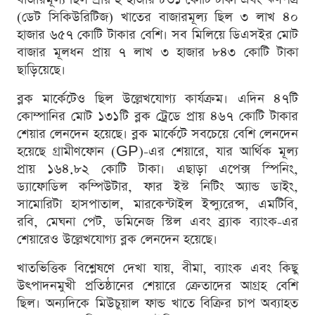
(ডেট সিকিউরিটিজ) খাতের বাজারমূল্য ছিল ৩ লাখ ৪০
হাজার ৬৫৭ কোটি টাকার বেশি। সব মিলিয়ে ডিএসইর মোট
বাজার মূলধন প্রায় ৭ লাখ ৩ হাজার ৮৪৩ কোটি টাকা
ছাড়িয়েছে।
ব্লক মার্কেটেও ছিল উল্লেখযোগ্য কার্যক্রম। এদিন ৪৭টি
কোম্পানির মোট ১৩১টি ব্লক ট্রেডে প্রায় ৪৬৭ কোটি টাকার
শেয়ার লেনদেন হয়েছে। ব্লক মার্কেটে সবচেয়ে বেশি লেনদেন
হয়েছে গ্রামীণফোন (GP)-এর শেয়ারে, যার আর্থিক মূল্য
প্রায় ১৬৪.৮২ কোটি টাকা। এছাড়া এপেক্স স্পিনিং,
ড্যাফোডিল কম্পিউটার, ফার ইস্ট নিটিং অ্যান্ড ডাইং,
সামোরিটা হাসপাতাল, মারকেন্টাইল ইন্স্যুরেন্স, এমটিবি,
রবি, মেঘনা পেট, ডমিনেজ স্টিল এবং ব্র্যাক ব্যাংক-এর
শেয়ারেও উল্লেখযোগ্য ব্লক লেনদেন হয়েছে।
খাতভিত্তিক বিশ্লেষণে দেখা যায়, বীমা, ব্যাংক এবং কিছু
উৎপাদনমুখী প্রতিষ্ঠানের শেয়ারে ক্রেতাদের আগ্রহ বেশি
ছিল। অন্যদিকে মিউচুয়াল ফান্ড খাতে বিক্রির চাপ অব্যাহত