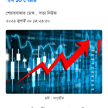
শীর্ষ ১০ শেয়ার
শেয়ারবাজার ডেস্ক . সত্য নিউজ
২০২৬ জুলাই ০৮ ১৪:২৯:৫০
ছবি : সংগৃহীত