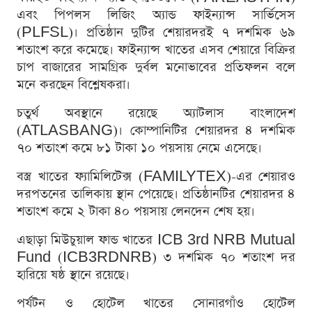
এবং পিপলস লিজিং অ্যান্ড ফাইন্যান্স সার্ভিসেস
(PLFSL)। প্রতিষ্ঠান দুটির শেয়ারদরই ৭ দশমিক ৬৯
শতাংশ করে কমেছে। ফাইন্যান্স খাতের এসব শেয়ারে বিক্রির
চাপ বাজারের সামগ্রিক দুর্বল মনোভাবের প্রতিফলন বলে
মনে করছেন বিশ্লেষকরা।
চতুর্থ অবস্থানে রয়েছে অ্যাটলাস বাংলাদেশ
(ATLASBANG)। কোম্পানিটির শেয়ারদর ৪ দশমিক
৭০ শতাংশ কমে ৮১ টাকা ১০ পয়সায় নেমে এসেছে।
বস্ত্র খাতের ফ্যামিলিটেক্স (FAMILYTEX)-এর শেয়ারও
দরপতনের তালিকায় স্থান পেয়েছে। প্রতিষ্ঠানটির শেয়ারদর ৪
শতাংশ কমে ২ টাকা ৪০ পয়সায় লেনদেন শেষ হয়।
এছাড়া মিউচুয়াল ফান্ড খাতের ICB 3rd NRB Mutual
Fund (ICB3RDNRB) ৩ দশমিক ৭০ শতাংশ দর
হারিয়ে ষষ্ঠ স্থানে রয়েছে।
পর্যটন ও হোটেল খাতের সোনারগাঁও হোটেল