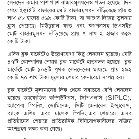
লেনদেন কমার পাশাপাশি বাজারমূলধনেও পতন হয়েছে। দিন
শেষে ইক্যুইটি বাজারের মোট বাজারমূলধন দাঁড়িয়েছে প্রায় ৩
লাখ ৫৮ হাজার ৫৬৯ কোটি টাকা, যা আগের দিনের তুলনায়
হ্রাস পেয়েছে। মিউচুয়াল ফান্ড এবং ঋণপত্রসহ ডিএসইর
মোট বাজারমূলধন দাঁড়িয়েছে প্রায় ৭ লাখ ২ হাজার ৩৫৯
কোটি টাকা।
এদিন ব্লক মার্কেটেও উল্লেখযোগ্য কিছু লেনদেন হয়েছে। মোট
৪৭টি কোম্পানির শেয়ার ব্লক মার্কেটে হাতবদল হয়েছে। ব্লক
মার্কেটে মোট ১০৬টি পৃথক লেনদেনের মাধ্যমে প্রায় ২৯২
কোটি ৭০ লাখ টাকা মূল্যের শেয়ার কেনাবেচা সম্পন্ন হয়।
ব্লক মার্কেটে মূল্যমানের দিক থেকে সবচেয়ে বেশি লেনদেন
হয়েছে ড্যাফোডিল কম্পিউটারস, সিপিএলসি (SIPLC),
অ্যাপেক্স স্পিনিং, ডোমিনেজ, সিটি জেনারেল ইন্স্যুরেন্স,
ব্যাংক এশিয়া এবং মালেক স্পিনিং-এর শেয়ারে। এসব
প্রতিষ্ঠানের শেয়ারে প্রাতিষ্ঠানিক বিনিয়োগকারীদের সক্রিয়
অংশগ্রহণ লক্ষ্য করা গেছে।