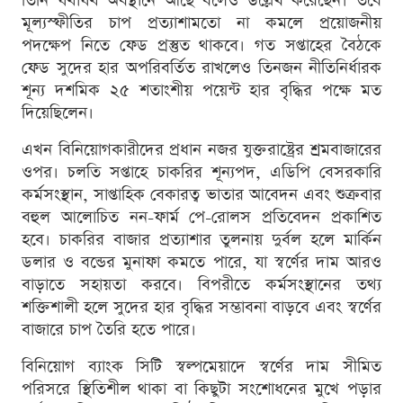
তিনি যথাযথ অবস্থানে আছে বলেও উল্লেখ করেছেন। তবে
মূল্যস্ফীতির চাপ প্রত্যাশামতো না কমলে প্রয়োজনীয়
পদক্ষেপ নিতে ফেড প্রস্তুত থাকবে। গত সপ্তাহের বৈঠকে
ফেড সুদের হার অপরিবর্তিত রাখলেও তিনজন নীতিনির্ধারক
শূন্য দশমিক ২৫ শতাংশীয় পয়েন্ট হার বৃদ্ধির পক্ষে মত
দিয়েছিলেন।
এখন বিনিয়োগকারীদের প্রধান নজর যুক্তরাষ্ট্রের শ্রমবাজারের
ওপর। চলতি সপ্তাহে চাকরির শূন্যপদ, এডিপি বেসরকারি
কর্মসংস্থান, সাপ্তাহিক বেকারত্ব ভাতার আবেদন এবং শুক্রবার
বহুল আলোচিত নন-ফার্ম পে-রোলস প্রতিবেদন প্রকাশিত
হবে। চাকরির বাজার প্রত্যাশার তুলনায় দুর্বল হলে মার্কিন
ডলার ও বন্ডের মুনাফা কমতে পারে, যা স্বর্ণের দাম আরও
বাড়াতে সহায়তা করবে। বিপরীতে কর্মসংস্থানের তথ্য
শক্তিশালী হলে সুদের হার বৃদ্ধির সম্ভাবনা বাড়বে এবং স্বর্ণের
বাজারে চাপ তৈরি হতে পারে।
বিনিয়োগ ব্যাংক সিটি স্বল্পমেয়াদে স্বর্ণের দাম সীমিত
পরিসরে স্থিতিশীল থাকা বা কিছুটা সংশোধনের মুখে পড়ার