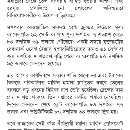
মধ্যপ্রাচ্য থেকে তেল সরবরাহ ব্যাহত হওয়ার আশঙ্কা এবং
হরমুজ প্রণালিতে নৌ চলাচলের অনিশ্চয়তা
বিনিয়োগকারীদের উদ্বেগ বাড়িয়েছে।
মঙ্গলবার আন্তর্জাতিক মানদণ্ড ব্রেন্ট ক্রুডের ফিউচার মূল্য
ব্যারেলপ্রতি ৬২ সেন্ট বা প্রায় শূন্য দশমিক ৭ শতাংশ বেড়ে
৮৪ দশমিক ৩৯ ডলারে পৌঁছেছে। একই সময়ে যুক্তরাষ্ট্রের
বেঞ্চমার্ক ওয়েস্ট টেক্সাস ইন্টারমিডিয়েটের দামও ৬১ সেন্ট বা
শূন্য দশমিক ৭ শতাংশ বৃদ্ধি পেয়ে ব্যারেলপ্রতি ৮০ দশমিক
৯৫ ডলারে লেনদেন হয়েছে।
এর আগের কার্যদিবসে সম্ভাব্য শান্তি আলোচনা এবং ইরানের
বিরুদ্ধে পরিকল্পিত মার্কিন হামলা স্থগিতের খবরে তেলের
বাজারে বড় ধরনের বিক্রির চাপ তৈরি হয়েছিল। ব্রেন্টের দাম
প্রায় ৭ শতাংশ কমে তিন সপ্তাহের সর্বনিম্ন পর্যায়ে নেমেছিল।
দিনের লেনদেন শেষে ব্রেন্ট ব্যারেলপ্রতি ৮৩ দশমিক ৭৭
ডলার এবং ডব্লিউটিআই ৮০ দশমিক ৩৪ ডলারে স্থির হয়।
তবে বাজারের সেই স্বস্তি দীর্ঘস্থায়ী হয়নি। মার্কিন প্রেসিডেন্ট