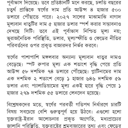
পূর্বাভাস দিয়েছে। তবে প্রতিষ্ঠানটি মনে করছে, চলতি বছরের
চতুর্থ প্রান্তিকে স্বর্ণের দাম প্রতি আউন্স ৪ হাজার ৫০০
ডলারে পৌঁছাতে পারে। ২০২৭ সালের মাঝামাঝি নাগাদ
মূল্যবান ধাতুটির দাম ৫ হাজার ডলার স্পর্শ করার সম্ভাবনাও
দেখছে সিটি। তবে এই পূর্বাভাস নিশ্চিত মূল্য নয়;
ভূরাজনৈতিক পরিস্থিতি, ডলার, মূল্যস্ফীতি ও ফেডের নীতির
পরিবর্তনের ওপর প্রকৃত বাজারদর নির্ভর করবে।
স্বর্ণের পাশাপাশি মঙ্গলবার অন্যান্য মূল্যবান ধাতুর দামও
বেড়েছে। স্পট রুপার মূল্য এক শতাংশ বৃদ্ধি পেয়ে প্রতি
আউন্স ৫৮ দশমিক ৭৪ ডলারে পৌঁছেছে। প্লাটিনামের দাম
এক দশমিক ২ শতাংশ বেড়ে ১ হাজার ৬৪৬ দশমিক ৫৯
ডলার এবং প্যালাডিয়ামের মূল্য একই হারে বৃদ্ধি পেয়ে ১
হাজার ২৭৯ দশমিক ৫৫ ডলারে লেনদেন হয়েছে।
বিশ্লেষকদের মতে, স্বর্ণের পরবর্তী গতিপথ নির্ধারণে চারটি
বিষয় সবচেয়ে বেশি গুরুত্বপূর্ণ হয়ে উঠবে। এগুলো হলো
যুক্তরাষ্ট্র-ইরান আলোচনার প্রকৃত অগ্রগতি, মধ্যপ্রাচ্যের
জ্বালানি পরিস্থিতি, যুক্তরাষ্ট্রের শ্রমবাজারের তথ্য এবং ফেডের