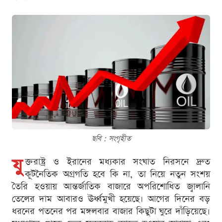
ছবি : সংগৃহীত
যু
ক্তরাষ্ট্র ও ইরানের মধ্যকার সংঘাত নিরসনে দ্রুত
কূটনৈতিক অগ্রগতি হবে কি না, তা নিয়ে নতুন সংশয়
তৈরি হওয়ায় আন্তর্জাতিক বাজারে অপরিশোধিত জ্বালানি
তেলের দাম আবারও ঊর্ধ্বমুখী হয়েছে। আগের দিনের বড়
ধরনের পতনের পর মঙ্গলবার বাজার কিছুটা ঘুরে দাঁড়িয়েছে।