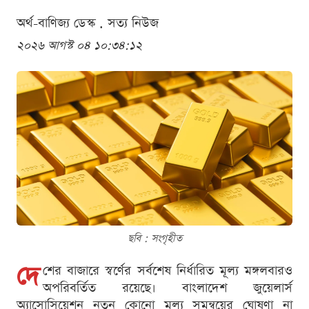
অর্থ-বাণিজ্য ডেস্ক . সত্য নিউজ
২০২৬ আগস্ট ০৪ ১০:৩৪:১২
ছবি : সংগৃহীত
দে
শের বাজারে স্বর্ণের সর্বশেষ নির্ধারিত মূল্য মঙ্গলবারও
অপরিবর্তিত রয়েছে। বাংলাদেশ জুয়েলার্স
অ্যাসোসিয়েশন নতুন কোনো মূল্য সমন্বয়ের ঘোষণা না