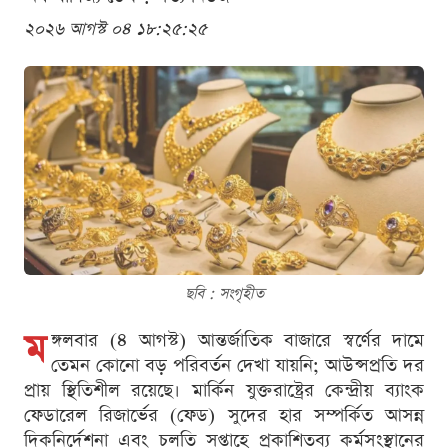
২০২৬ আগস্ট ০৪ ১৮:২৫:২৫
ছবি : সংগৃহীত
ম
ঙ্গলবার (৪ আগস্ট) আন্তর্জাতিক বাজারে স্বর্ণের দামে
তেমন কোনো বড় পরিবর্তন দেখা যায়নি; আউন্সপ্রতি দর
প্রায় স্থিতিশীল রয়েছে। মার্কিন যুক্তরাষ্ট্রের কেন্দ্রীয় ব্যাংক
ফেডারেল রিজার্ভের (ফেড) সুদের হার সম্পর্কিত আসন্ন
দিকনির্দেশনা এবং চলতি সপ্তাহে প্রকাশিতব্য কর্মসংস্থানের