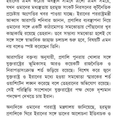
ইরানের এমন কঠোর অবস্থান সামনে এলো এমন সময়ে,
যখন ওমানের মধ্যস্থতায় হরমুজ সংকট নিরসনের কূটনৈতিক
প্রচেষ্টায় অগ্রগতির খবর পাওয়া যাচ্ছে। ইরানের পররাষ্ট্রমন্ত্রী
আব্বাস আরাগচি শনিবার জানান, প্রণালির ব্যবস্থাপনা নিয়ে
ওমানের সঙ্গে একটি কাঠামোগত সমঝোতায় পৌঁছানোর খুব
কাছাকাছি রয়েছে তেহরান। তবে সম্ভাব্য সমঝোতা হলেই যে
সঙ্গে সঙ্গে স্বাভাবিক জাহাজ চলাচল শুরু হবে, বিষয়টি এমন
নয় বলেও স্পষ্ট করেছেন তিনি।
আরাগচির বক্তব্য অনুযায়ী, প্রণালি পুনরায় খোলার সঙ্গে
যুক্তরাষ্ট্রের ভূমিকাসহ আরও কয়েকটি রাজনৈতিক ও
নিরাপত্তাসংক্রান্ত শর্ত জড়িয়ে রয়েছে। বিশেষ করে জুনে
যুক্তরাষ্ট্র ও ইরানের মধ্যে হওয়া সমঝোতা স্মারকের শর্ত
ওয়াশিংটন লঙ্ঘন করেছে বলে তেহরানের অভিযোগ রয়েছে।
সেই পরিস্থিতি সংশোধনে যুক্তরাষ্ট্রের পক্ষ থেকে দৃশ্যমান
পদক্ষেপ দেখতে চায় ইরান।
অন্যদিকে ওমানের পররাষ্ট্র মন্ত্রণালয় জানিয়েছে, হরমুজ
প্রণালিকে ঘিরে ইরানের সঙ্গে তাদের আলোচনা ইতিবাচক ও