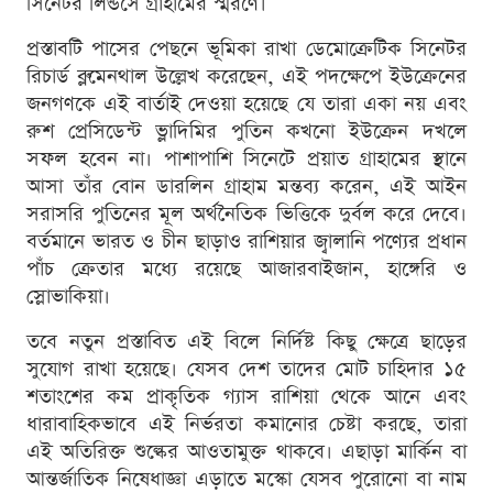
সিনেটর লিন্ডসে গ্রাহামের স্মরণে।
প্রস্তাবটি পাসের পেছনে ভূমিকা রাখা ডেমোক্রেটিক সিনেটর
রিচার্ড ব্লুমেনথাল উল্লেখ করেছেন, এই পদক্ষেপে ইউক্রেনের
জনগণকে এই বার্তাই দেওয়া হয়েছে যে তারা একা নয় এবং
রুশ প্রেসিডেন্ট ভ্লাদিমির পুতিন কখনো ইউক্রেন দখলে
সফল হবেন না। পাশাপাশি সিনেটে প্রয়াত গ্রাহামের স্থানে
আসা তাঁর বোন ডারলিন গ্রাহাম মন্তব্য করেন, এই আইন
সরাসরি পুতিনের মূল অর্থনৈতিক ভিত্তিকে দুর্বল করে দেবে।
বর্তমানে ভারত ও চীন ছাড়াও রাশিয়ার জ্বালানি পণ্যের প্রধান
পাঁচ ক্রেতার মধ্যে রয়েছে আজারবাইজান, হাঙ্গেরি ও
স্লোভাকিয়া।
তবে নতুন প্রস্তাবিত এই বিলে নির্দিষ্ট কিছু ক্ষেত্রে ছাড়ের
সুযোগ রাখা হয়েছে। যেসব দেশ তাদের মোট চাহিদার ১৫
শতাংশের কম প্রাকৃতিক গ্যাস রাশিয়া থেকে আনে এবং
ধারাবাহিকভাবে এই নির্ভরতা কমানোর চেষ্টা করছে, তারা
এই অতিরিক্ত শুল্কের আওতামুক্ত থাকবে। এছাড়া মার্কিন বা
আন্তর্জাতিক নিষেধাজ্ঞা এড়াতে মস্কো যেসব পুরোনো বা নাম