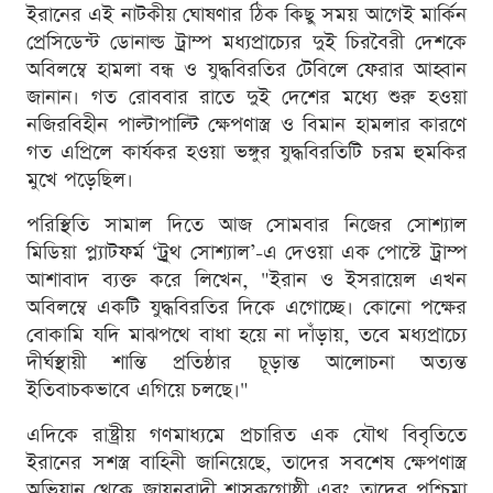
ইরানের এই নাটকীয় ঘোষণার ঠিক কিছু সময় আগেই মার্কিন
প্রেসিডেন্ট ডোনাল্ড ট্রাম্প মধ্যপ্রাচ্যের দুই চিরবৈরী দেশকে
অবিলম্বে হামলা বন্ধ ও যুদ্ধবিরতির টেবিলে ফেরার আহ্বান
জানান। গত রোববার রাতে দুই দেশের মধ্যে শুরু হওয়া
নজিরবিহীন পাল্টাপাল্টি ক্ষেপণাস্ত্র ও বিমান হামলার কারণে
গত এপ্রিলে কার্যকর হওয়া ভঙ্গুর যুদ্ধবিরতিটি চরম হুমকির
মুখে পড়েছিল।
পরিস্থিতি সামাল দিতে আজ সোমবার নিজের সোশ্যাল
মিডিয়া প্ল্যাটফর্ম ‘ট্রুথ সোশ্যাল’-এ দেওয়া এক পোস্টে ট্রাম্প
আশাবাদ ব্যক্ত করে লিখেন, "ইরান ও ইসরায়েল এখন
অবিলম্বে একটি যুদ্ধবিরতির দিকে এগোচ্ছে। কোনো পক্ষের
বোকামি যদি মাঝপথে বাধা হয়ে না দাঁড়ায়, তবে মধ্যপ্রাচ্যে
দীর্ঘস্থায়ী শান্তি প্রতিষ্ঠার চূড়ান্ত আলোচনা অত্যন্ত
ইতিবাচকভাবে এগিয়ে চলছে।"
এদিকে রাষ্ট্রীয় গণমাধ্যমে প্রচারিত এক যৌথ বিবৃতিতে
ইরানের সশস্ত্র বাহিনী জানিয়েছে, তাদের সবশেষ ক্ষেপণাস্ত্র
অভিযান থেকে জায়নবাদী শাসকগোষ্ঠী এবং তাদের পশ্চিমা