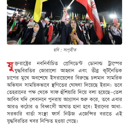
ছবি : সংগৃহীত
যু
ক্তরাষ্ট্রের নবনির্বাচিত প্রেসিডেন্ট ডোনাল্ড ট্রাম্পের
যুদ্ধবিরতির জোরালো আহ্বান এবং তীব্র কূটনৈতিক
চাপের মুখে অবশেষে ইসরায়েলের বিরুদ্ধে চলমান সামরিক
অভিযান সাময়িকভাবে স্থগিতের ঘোষণা দিয়েছে ইরান। তবে
তেহরানের পক্ষ থেকে সাফ হুঁশিয়ারি দিয়ে বলা হয়েছে—তেল
আবিব যদি লেবাননে পুনরায় আগ্রাসন শুরু করে, তবে এবার
আরও কঠোর ও বিধ্বংসী আঘাত হানা হবে। ইরানের আধা-
সরকারি বার্তা সংস্থা ফার্স নিউজ এজেন্সির বরাতে এই
যুদ্ধবিরতির খবর নিশ্চিত হওয়া গেছে।