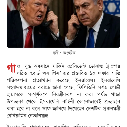
ছবি : সংগৃহীত
গা
জা যুদ্ধ অবসানে মার্কিন প্রেসিডেন্ট ডোনাল্ড ট্রাম্পের
গঠিত ‘বোর্ড অব পিস’-এর প্রস্তাবিত ১৫ দফার শান্তি
পরিকল্পনা প্রত্যাখ্যান করেছে ইসরায়েল। ইসরায়েলি
সংবাদমাধ্যমের বরাতে জানা গেছে, ফিলিস্তিনি সশস্ত্র গোষ্ঠী
হামাসকে সম্পূর্ণরূপে নিরস্ত্রীকরণ না করা পর্যন্ত গাজা
উপত্যকা থেকে ইসরায়েলি বাহিনী কোনোভাবেই প্রত্যাহার
করা হবে না বলে সাফ জানিয়ে দিয়েছেন দেশটির প্রধানমন্ত্রী
বেনিয়ামিন নেতানিয়াহু।