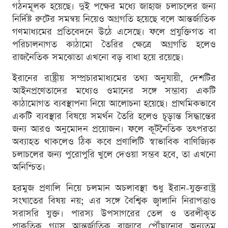
গঠনমূলক হয়েছে। দুই পক্ষের মধ্যে জাহাজ চলাচলের জন্য
নির্দিষ্ট রুটের সমন্বয় নিয়েও অগ্রগতি হয়েছে বলে আন্তর্জাতিক
গণমাধ্যমের প্রতিবেদনে উঠে এসেছে। ফলে প্রযুক্তিগত বা
পরিচালনাগত কাঠামো তৈরির ক্ষেত্রে অগ্রগতি হলেও
রাজনৈতিক সমঝোতা এখনো বড় বাধা হয়ে রয়েছে।
ইরানের রাষ্ট্রীয় সম্প্রচারমাধ্যমের তথ্য অনুযায়ী, দেশটির
আইনপ্রণেতাদের মধ্যেও ওমানের সঙ্গে সম্ভাব্য একটি
কাঠামোগত ব্যবস্থাপনা নিয়ে আলোচনা হয়েছে। প্রাথমিকভাবে
একটি ব্যবস্থার বিষয়ে সমর্থন তৈরি হলেও চূড়ান্ত সিদ্ধান্তের
জন্য আরও অনুমোদন প্রয়োজন। ফলে কূটনৈতিক তৎপরতা
অব্যাহত থাকলেও ঠিক কবে প্রণালিটি স্বাভাবিক বাণিজ্যিক
চলাচলের জন্য পুরোপুরি খুলে দেওয়া সম্ভব হবে, তা এখনো
অনিশ্চিত।
হরমুজ প্রণালি নিয়ে চলমান অচলাবস্থা শুধু ইরান-যুক্তরাষ্ট্র
সংঘাতের বিষয় নয়; এর সঙ্গে বৈশ্বিক জ্বালানি নিরাপত্তাও
সরাসরি যুক্ত। পারস্য উপসাগরের তেল ও তরলীকৃত
প্রাকৃতিক গ্যাস আন্তর্জাতিক বাজারে পৌঁছানোর অন্যতম