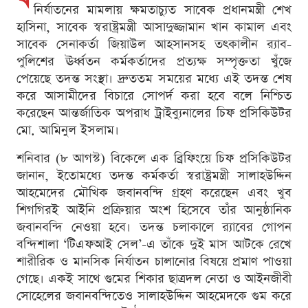
নির্যাতনের মামলায় ক্ষমতাচ্যুত সাবেক প্রধানমন্ত্রী শেখ
হাসিনা, সাবেক স্বরাষ্ট্রমন্ত্রী আসাদুজ্জামান খান কামাল এবং
সাবেক সেনাকর্তা জিয়াউল আহসানসহ তৎকালীন র‍্যাব-
পুলিশের ঊর্ধ্বতন কর্মকর্তাদের প্রত্যক্ষ সম্পৃক্ততা খুঁজে
পেয়েছে তদন্ত সংস্থা। দ্রুততম সময়ের মধ্যে এই তদন্ত শেষ
করে আসামীদের বিচারে সোপর্দ করা হবে বলে নিশ্চিত
করেছেন আন্তর্জাতিক অপরাধ ট্রাইব্যুনালের চিফ প্রসিকিউটর
মো. আমিনুল ইসলাম।
শনিবার (৮ আগস্ট) বিকেলে এক ব্রিফিংয়ে চিফ প্রসিকিউটর
জানান, ইতোমধ্যে তদন্ত কর্মকর্তা স্বরাষ্ট্রমন্ত্রী সালাহউদ্দিন
আহমেদের মৌখিক জবানবন্দি গ্রহণ করেছেন এবং খুব
শিগগিরই আইনি প্রক্রিয়ার অংশ হিসেবে তাঁর আনুষ্ঠানিক
জবানবন্দি নেওয়া হবে। তদন্ত চলাকালে র‍্যাবের গোপন
বন্দিশালা ‘টিএফআই সেল’-এ তাঁকে দুই মাস আটকে রেখে
শারীরিক ও মানসিক নির্যাতন চালানোর বিষয়ে প্রমাণ পাওয়া
গেছে। একই সাথে গুমের শিকার ছাত্রদল নেতা ও আইনজীবী
সোহেলের জবানবন্দিতেও সালাহউদ্দিন আহমেদকে গুম করে