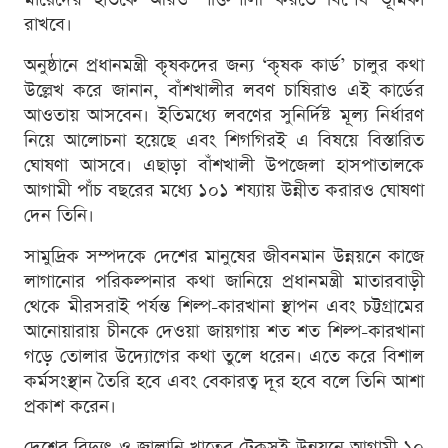
রাখবে।
অনুষ্ঠানে প্রধানমন্ত্রী কৃষকদের জন্য ‘কৃষক কার্ড’ চালুর কথা
উল্লেখ করে জানান, বাঁশখালীর লবণ চাষিরাও এই কার্ডের
আওতায় আসবেন। ইতিমধ্যে লবণের সুনির্দিষ্ট মূল্য নির্ধারণ
নিয়ে আলোচনা হয়েছে এবং শিগগিরই এ বিষয়ে বিস্তারিত
ঘোষণা আসবে। এছাড়া বাঁশখালী উপজেলা হাসপাতালকে
আগামী পাঁচ বছরের মধ্যে ১০১ শয্যায় উন্নীত করারও ঘোষণা
দেন তিনি।
সামুদ্রিক সম্পদকে দেশের মানুষের জীবনমান উন্নয়নে কাজে
লাগানোর পরিকল্পনার কথা জানিয়ে প্রধানমন্ত্রী মাতারবাড়ী
থেকে মীরসরাই পর্যন্ত শিল্প-কারখানা স্থাপন এবং চট্টগ্রামের
আনোয়ারায় চীনকে দেওয়া জায়গায় শত শত শিল্প-কারখানা
গড়ে তোলার উদ্যোগের কথা তুলে ধরেন। এতে করে বিশাল
কর্মসংস্থান তৈরি হবে এবং বেকারত্ব দূর হবে বলে তিনি আশা
প্রকাশ করেন।
দেশের বিদ্যুৎ ও জ্বালানি খাতের টেকসই উন্নয়নে আগামী ১০