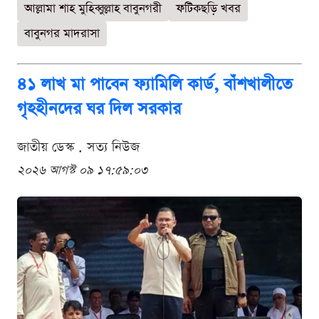
আল্লামা শাহ মুহিব্বুল্লাহ বাবুনগরী
ফটিকছড়ি খবর
বাবুনগর মাদরাসা
৪১ লাখ মা পাবেন ফ্যামিলি কার্ড, বাঁশখালীতে
গৃহহীনদের ঘর দিল সরকার
জাতীয় ডেস্ক . সত্য নিউজ
২০২৬ আগস্ট ০৯ ১৭:৫৯:০৩