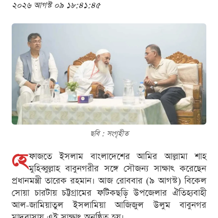
২০২৬ আগস্ট ০৯ ১৮:৪১:৪৫
ছবি : সংগৃহীত
হে
ফাজতে ইসলাম বাংলাদেশের আমির আল্লামা শাহ
মুহিব্বুল্লাহ বাবুনগরীর সঙ্গে সৌজন্য সাক্ষাৎ করেছেন
প্রধানমন্ত্রী তারেক রহমান। আজ রোববার (৯ আগস্ট) বিকেল
সোয়া চারটায় চট্টগ্রামের ফটিকছড়ি উপজেলার ঐতিহ্যবাহী
আল-জামিয়াতুল ইসলামিয়া আজিজুল উলুম বাবুনগর
মাদরাসায় এই সাক্ষাৎ অনুষ্ঠিত হয়।