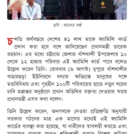
ছবি : কালের কণ্ঠ
চ
লতি অর্থবছরে দেশের ৪১ লাখ মাকে ফ্যামিলি কার্ড
প্রদান করা হবে বলে জানিয়েছেন প্রধানমন্ত্রী তারেক
রহমান। এর মধ্যে চট্টগ্রাম জেলার বাঁশখালী উপজেলার ১০
থেকে ১২ হাজার পরিবার এই ফ্যামিলি কার্ড পাবে বলেও
উল্লেখ করেন তিনি। রোববার (৯ আগস্ট) দুপুরে বাঁশখালীর
বাহারছড়া ইউনিয়নে বন্যায় ক্ষতিগ্রস্ত মানুষের সঙ্গে
মতবিনিময় এবং গৃহহীন ১০০টি পরিবারের হাতে নতুন ঘরের
চাবি হস্তান্তর অনুষ্ঠানে প্রধান অতিথির বক্তব্য দেওয়ার সময়
প্রধানমন্ত্রী এসব কথা বলেন।
তিনি উল্লেখ করেন, জনগণকে দেওয়া প্রতিশ্রুতি অনুযায়ী
সরকার গঠনের মাত্র এক মাসের মধ্যেই এই ফ্যামিলি
কার্ডের ব্যবস্থা করা হয়েছে, যা নারীদের স্বাবলম্বী করতে এবং
মায়েদের হাতকে আরও শক্তিশালী করতে বিশেষ ভূমিকা