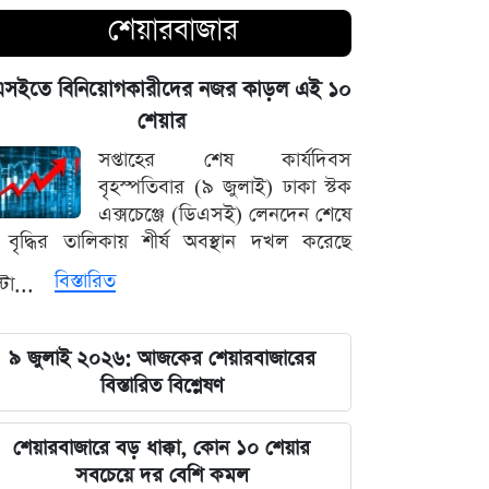
চোখ এড়িয়ে যায় দিল্লির: রুহুল কবির
শেয়ারবাজার
রিজভী
এসইতে বিনিয়োগকারীদের নজর কাড়ল এই ১০
বাংলাদেশ আর কোনো দেশের 'ক্লায়েন্ট স্টেট'
শেয়ার
থাকবে না: পররাষ্ট্রমন্ত্রী ড. খলিলুর রহমান
সপ্তাহের শেষ কার্যদিবস
এক ক্লিকেই ফোন-ল্যাপটপের নিয়ন্ত্রণ নিচ্ছে
বৃহস্পতিবার (৯ জুলাই) ঢাকা স্টক
হ্যাকাররা, পপ-আপ আপডেট নিয়ে কড়া
এক্সচেঞ্জে (ডিএসই) লেনদেন শেষে
হুঁশিয়ারি
বৃদ্ধির তালিকায় শীর্ষ অবস্থান দখল করেছে
বিস্তারিত
্টা...
চাঁদের পৃষ্ঠে ফ্যালকন-৯ রকেটের
অনাকাঙ্ক্ষিত আঘাত
৯ জুলাই ২০২৬: আজকের শেয়ারবাজারের
আবু সাঈদের ছবি ছাড়া কোনো ডকুমেন্টারি
বিস্তারিত বিশ্লেষণ
হতে পারে না: ভারপ্রাপ্ত রাষ্ট্রপতি হাফিজ
উদ্দিন
শেয়ারবাজারে বড় ধাক্কা, কোন ১০ শেয়ার
সবচেয়ে দর বেশি কমল