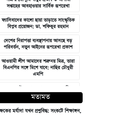
সপ্তাহের আবহাওয়ার সার্বিক রূপরেখা
ফ্যাসিবাদের কালো ছায়া তাড়াতে সাংস্কৃতিক
বিপ্লব প্রয়োজন: ডা. শফিকুর রহমান
দেশের নিরাপত্তা ব্যবস্থাপনায় আসছে বড়
পরিবর্তন, নতুন আইনের রূপরেখা প্রকাশ
আওয়ামী লীগ আমাদের শত্রু নয় মিত্র, তারা
বিএনপির সঙ্গে মিশে যাবে: নাছির চৌধুরী
এমপি
ঘরে বসেই যেভাবে জানবেন এসএসসির
ফলাফল, ১০ আগস্ট প্রকাশের ঘোষণা
মতামত
মার্কিন ইমিগ্রেশন সার্ভিস বিভাগে বড়
ক্ষকের মর্যাদা যখন প্রশ্নবিদ্ধ: সংকটে শিক্ষাঙ্গন,