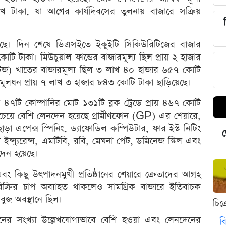
খ টাকা, যা আগের কার্যদিবসের তুলনায় বাজারে সক্রিয়
েছে। দিন শেষে ডিএসইতে ইকুইটি সিকিউরিটিজের বাজার
টি টাকা। মিউচুয়াল ফান্ডের বাজারমূল্য ছিল প্রায় ২ হাজার
িজ) খাতের বাজারমূল্য ছিল ৩ লাখ ৪০ হাজার ৬৫৭ কোটি
ূলধন প্রায় ৭ লাখ ৩ হাজার ৮৪৩ কোটি টাকা ছাড়িয়েছে।
দিন ৪৭টি কোম্পানির মোট ১৩১টি ব্লক ট্রেডে প্রায় ৪৬৭ কোটি
সবচেয়ে বেশি লেনদেন হয়েছে গ্রামীণফোন (GP)-এর শেয়ারে,
াড়া এপেক্স স্পিনিং, ড্যাফোডিল কম্পিউটার, ফার ইস্ট নিটিং
ড
 ইন্স্যুরেন্স, এমটিবি, রবি, মেঘনা পেট, ডমিনেজ স্টিল এবং
নদেন হয়েছে।
এবং কিছু উৎপাদনমুখী প্রতিষ্ঠানের শেয়ারে ক্রেতাদের আগ্রহ
বিক্রির চাপ অব্যাহত থাকলেও সামগ্রিক বাজারে ইতিবাচক
বুজ অবস্থানে ছিল।
চিত
্ঠানের সংখ্যা উল্লেখযোগ্যভাবে বেশি হওয়া এবং লেনদেনের
বি