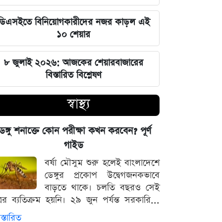
জুলাই স্মৃতি জাদুঘর উদ্বোধন করলেন
প্রধানমন্ত্রী তারেক রহমান
ডিএসইতে বিনিয়োগকারীদের নজর কাড়ল এই
১০ শেয়ার
মার্কিন ক্ষেপণাস্ত্র মজুত নিয়ে নতুন তথ্য, কী
বলছে সিএনএন
৮ জুলাই ২০২৬: আজকের শেয়ারবাজারের
বিস্তারিত বিশ্লেষণ
সালমানের অবয়ব পরিবর্তনের আসল কারণ
ও ষাটোর্ধ্বদের ওজন কমানোর সঠিক নিয়ম
স্বাস্থ্য
৫ আগস্ট বিজয়ের দিন, ভিন্নমত যেন
েঙ্গু শনাক্তে কোন পরীক্ষা কখন করবেন? পূর্ণ
শত্রুতায় রূপ না নেয়: প্রধানমন্ত্রী তারেক
গাইড
রহমান
বর্ষা মৌসুম শুরু হলেই বাংলাদেশে
ডেঙ্গুর প্রকোপ উদ্বেগজনকভাবে
নিজস্ব অর্থায়নে খালের ওপর বাঁশের সাঁকো
বাড়তে থাকে। চলতি বছরও সেই
বানিয়ে দিলেন ইউপি চেয়ারম্যান পদপ্রার্থী
্রের ব্যতিক্রম হয়নি। ২৯ জুন পর্যন্ত সরকারি...
শেখ আলমগীর
স্তারিত