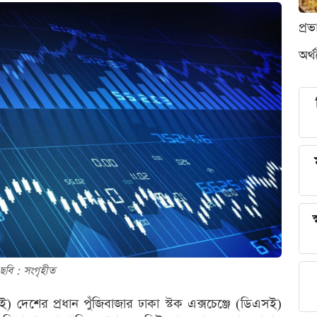
প্র
অর্
স
ছবি : সংগৃহীত
াই) দেশের প্রধান পুঁজিবাজার ঢাকা স্টক এক্সচেঞ্জে (ডিএসই)