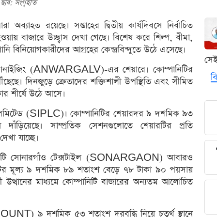
ছবি: সংগৃহীত
া অব্যাহত রয়েছে। সপ্তাহের দ্বিতীয় কার্যদিবসে নির্বাচিত
ওয়ায় বাজারে উচ্ছ্বাস দেখা গেছে। বিশেষ করে শিল্প, বীমা,
নি বিনিয়োগকারীদের আগ্রহের কেন্দ্রবিন্দুতে উঠে এসেছে।
সে
্যালভানাইজিং (ANWARGALV)-এর শেয়ারে। কোম্পানিটির
বি
ছেছে। দিনজুড়ে ক্রেতাদের শক্তিশালী উপস্থিতি এবং সীমিত
ার শীর্ষে উঠে আসে।
 পার্ক লিমিটেড (SIPLC)। কোম্পানিটির শেয়ারদর ৯ দশমিক ৯৩
াঁড়িয়েছে। সাম্প্রতিক সেশনগুলোতে শেয়ারটির প্রতি
েখা যাচ্ছে।
একটি সোনারগাঁও টেক্সটাইল (SONARGAON) আবারও
টির মূল্য ৯ দশমিক ৮৯ শতাংশ বেড়ে ৭৮ টাকা ৯০ পয়সায়
ী উত্থানের মাধ্যমে কোম্পানিটি বাজারের অন্যতম আলোচিত
AMOUNT) ৯ দশমিক ৫৩ শতাংশ দরবৃদ্ধি নিয়ে চতুর্থ স্থানে