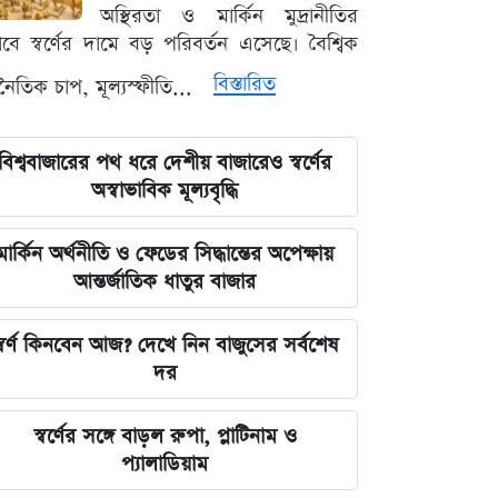
লঙ্কা প্রিমিয়ার লিগে ভারতীয় কিংবদন্তির
অস্থিরতা ও মার্কিন মুদ্রানীতির
আগমন, মালিকানায় বড় চমক
ভাবে স্বর্ণের দামে বড় পরিবর্তন এসেছে। বৈশ্বিক
বিস্তারিত
থনৈতিক চাপ, মূল্যস্ফীতি...
জুলাই কার-এ নিয়ে বিভাজন করলে অর্জন
হারিয়ে যাবে: স্বরাষ্ট্রমন্ত্রী
বিশ্ববাজারের পথ ধরে দেশীয় বাজারেও স্বর্ণের
আগামী ৪৮ ঘণ্টার আবহাওয়ার চিত্র: ঝোড়ো
অস্বাভাবিক মূল্যবৃদ্ধি
বৃষ্টি নিয়ে সতর্কবার্তা
মার্কিন অর্থনীতি ও ফেডের সিদ্ধান্তের অপেক্ষায়
'মানুষ ভোট দিয়ে এমপি বানিয়েছে,
আন্তর্জাতিক ধাতুর বাজার
বিএনপিকে সত্য মেনে নিতে হবে': রুমিন
ফারহানা
্বর্ণ কিনবেন আজ? দেখে নিন বাজুসের সর্বশেষ
দর
৫ আগস্টের ভরদুপুরে দেশত্যাগ: গণভবন
থেকে ভারতের ফ্লাইট পর্যন্ত যা ঘটেছিল
স্বর্ণের সঙ্গে বাড়ল রুপা, প্লাটিনাম ও
প্যালাডিয়াম
ভারতপ্রেমী হলে দাগি আসামির অপরাধও