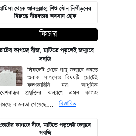
চার বিভাগে দুর্যোগপূর্ণ আবহাওয়ার আশঙ্কায়
আবহাওয়া দপ্তরের বিশেষ সতর্কতা
রামিসা থেকে আবদুল্লাহ: শিশু যৌন নিপীড়নের
বিরুদ্ধে নীরবতার অবসান হোক
হাসিনাকে মাইক দেওয়ায় ভারতকে
ফিচার
কাঠগড়ায় তুললেন সালাহউদ্দিন
বিশ্ববাজারের পথ ধরে দেশীয় বাজারেও
োটের কাগজে বীজ, মাটিতে পড়লেই জন্মাবে
স্বর্ণের অস্বাভাবিক মূল্যবৃদ্ধি
সবজি
লিফলেট থেকে গাছ জন্মাবে শুনতে
গ্যাস ও বিদ্যুৎ সংকট মোকাবিলায় নতুন
অবাক লাগলেও বিষয়টি মোটেই
আশার খবর দিলেন জ্বালানিমন্ত্রী
কল্পকাহিনি নয়। আধুনিক
িবেশবান্ধব প্রযুক্তির কল্যাণে এমন কাগজ
নদীদূষণ দূর করতে না পারলে ভবিষ্যৎ
বিস্তারিত
মধ্যে বাস্তবতা পেয়েছে,...
প্রজন্মের কাছে জবাব দিতে হবে: প্রধানমন্ত্রী
তারেক রহমান
ভোটের কাগজে বীজ, মাটিতে পড়লেই জন্মাবে
ফ্যাসিবাদবিরোধী সব শক্তির জাতীয় ঐক্য
সবজি