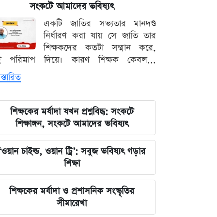
পরিবর্তন, প্রবাসীদের জন্য জরুরি বার্তা
সংকটে আমাদের ভবিষ্যৎ
একটি জাতির সভ্যতার মানদণ্ড
২০২৩ সালের ইসরায়েলি হামলার ক্ষত:
নির্ধারণ করা যায় সে জাতি তার
আড়াই বছর পর উদ্ধার ৪০ শিশুর
শিক্ষকদের কতটা সম্মান করে,
দেহাবশেষ
ই পরিমাপ দিয়ে। কারণ শিক্ষক কেবল...
স্তারিত
জুলাই শহীদদের কবর বাঁধানোর বরাদ্দও
মেরে খেয়েছে অন্তর্বর্তী সরকার: ইশরাক
হোসেন
শিক্ষকের মর্যাদা যখন প্রশ্নবিদ্ধ: সংকটে
শিক্ষাঙ্গন, সংকটে আমাদের ভবিষ্যৎ
শেয়ারবাজারে আর্থিক কেলেঙ্কারির তদন্তের
বড় আপডেট জানাল দুদক
‘ওয়ান চাইল্ড, ওয়ান ট্রি’: সবুজ ভবিষ্যৎ গড়ার
শিক্ষা
যুদ্ধের বড় প্রস্তুতি নিচ্ছে ইরান, আকাশ
প্রতিরক্ষা ও অস্ত্র ব্যবস্থার ব্যাপক
শিক্ষকের মর্যাদা ও প্রশাসনিক সংস্কৃতির
আধুনিকায়ন
সীমারেখা