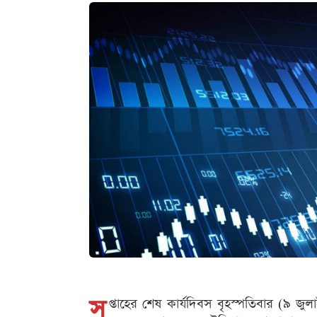
স
প্তাহের শেষ কার্যদিবস বৃহস্পতিবার (৯ জুল