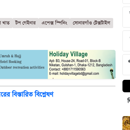
া খাত
টপ গেইনার
এপেক্স স্পিনিং
সোনারগাঁও টেক্সটাইল
 বিস্তারিত বিশ্লেষণ
ব