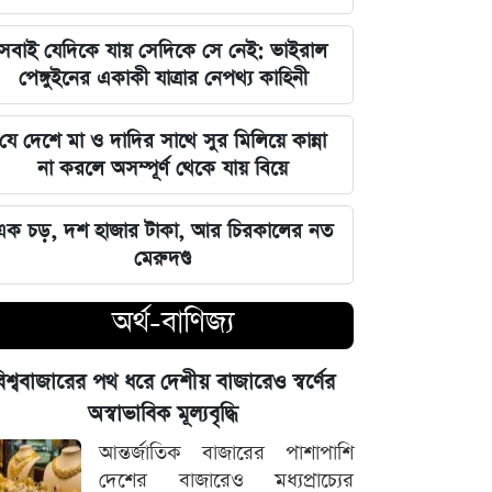
বজায় রাখা এখন সময়ের দাবি: মাহদী
আমিন
সবাই যেদিকে যায় সেদিকে সে নেই: ভাইরাল
পেঙ্গুইনের একাকী যাত্রার নেপথ্য কাহিনী
ইতিহাসের মালিকানা কারও একার নয়, ৫
আগস্টের বিজয় সাধারণ মানুষের: সাইদুর
যে দেশে মা ও দাদির সাথে সুর মিলিয়ে কান্না
রহমান লিটল
না করলে অসম্পূর্ণ থেকে যায় বিয়ে
দেবিদ্বার ম্যানেজিং কমিটির সভাপতি
এক চড়, দশ হাজার টাকা, আর চিরকালের নত
নির্বাচিত মিজানুর রহমান মাস্টার
মেরুদণ্ড
জুলাইয়ের চেতনাকে হৃদয়ে ধারণ করতে
অর্থ-বাণিজ্য
হবে, যেন তা হারিয়ে না যায়: ভারপ্রাপ্ত
রাষ্ট্রপতি
িশ্ববাজারের পথ ধরে দেশীয় বাজারেও স্বর্ণের
ভারত সরকারের আলটিমেটামের মুখে
অস্বাভাবিক মূল্যবৃদ্ধি
নতিস্বীকার, ভুল স্বীকার করল মেটা
আন্তর্জাতিক বাজারের পাশাপাশি
দেশের বাজারেও মধ্যপ্রাচ্যের