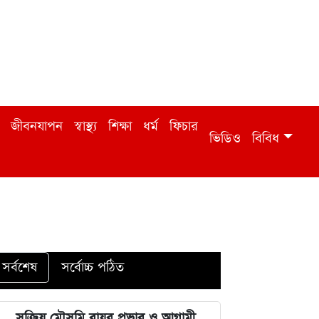
জীবনযাপন
স্বাস্থ্য
শিক্ষা
ধর্ম
ফিচার
ভিডিও
বিবিধ
সর্বশেষ
সর্বোচ্চ পঠিত
সক্রিয় মৌসুমি বায়ুর প্রভাব ও আগামী