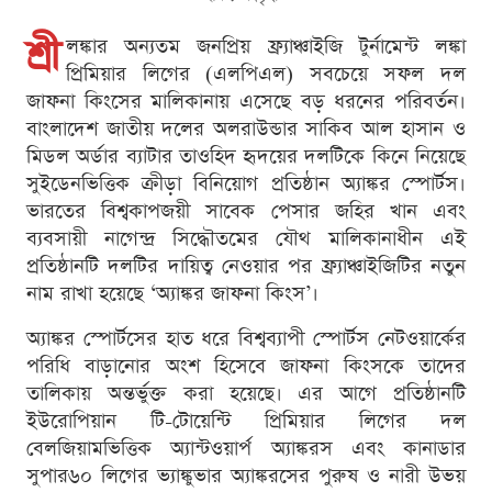
শ্রী
লঙ্কার অন্যতম জনপ্রিয় ফ্র্যাঞ্চাইজি টুর্নামেন্ট লঙ্কা
প্রিমিয়ার লিগের (এলপিএল) সবচেয়ে সফল দল
জাফনা কিংসের মালিকানায় এসেছে বড় ধরনের পরিবর্তন।
বাংলাদেশ জাতীয় দলের অলরাউন্ডার সাকিব আল হাসান ও
মিডল অর্ডার ব্যাটার তাওহিদ হৃদয়ের দলটিকে কিনে নিয়েছে
সুইডেনভিত্তিক ক্রীড়া বিনিয়োগ প্রতিষ্ঠান অ্যাঙ্কর স্পোর্টস।
ভারতের বিশ্বকাপজয়ী সাবেক পেসার জহির খান এবং
ব্যবসায়ী নাগেন্দ্র সিদ্ধৌতমের যৌথ মালিকানাধীন এই
প্রতিষ্ঠানটি দলটির দায়িত্ব নেওয়ার পর ফ্র্যাঞ্চাইজিটির নতুন
নাম রাখা হয়েছে ‘অ্যাঙ্কর জাফনা কিংস’।
অ্যাঙ্কর স্পোর্টসের হাত ধরে বিশ্বব্যাপী স্পোর্টস নেটওয়ার্কের
পরিধি বাড়ানোর অংশ হিসেবে জাফনা কিংসকে তাদের
তালিকায় অন্তর্ভুক্ত করা হয়েছে। এর আগে প্রতিষ্ঠানটি
ইউরোপিয়ান টি-টোয়েন্টি প্রিমিয়ার লিগের দল
বেলজিয়ামভিত্তিক অ্যান্টওয়ার্প অ্যাঙ্করস এবং কানাডার
সুপার৬০ লিগের ভ্যাঙ্কুভার অ্যাঙ্করসের পুরুষ ও নারী উভয়