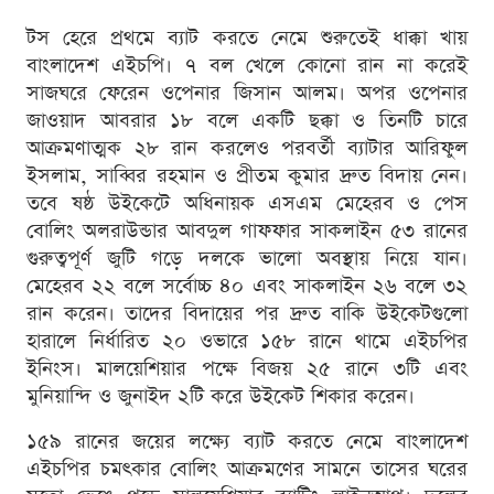
টস হেরে প্রথমে ব্যাট করতে নেমে শুরুতেই ধাক্কা খায়
বাংলাদেশ এইচপি। ৭ বল খেলে কোনো রান না করেই
সাজঘরে ফেরেন ওপেনার জিসান আলম। অপর ওপেনার
জাওয়াদ আবরার ১৮ বলে একটি ছক্কা ও তিনটি চারে
আক্রমণাত্মক ২৮ রান করলেও পরবর্তী ব্যাটার আরিফুল
ইসলাম, সাব্বির রহমান ও প্রীতম কুমার দ্রুত বিদায় নেন।
তবে ষষ্ঠ উইকেটে অধিনায়ক এসএম মেহেরব ও পেস
বোলিং অলরাউন্ডার আবদুল গাফফার সাকলাইন ৫৩ রানের
গুরুত্বপূর্ণ জুটি গড়ে দলকে ভালো অবস্থায় নিয়ে যান।
মেহেরব ২২ বলে সর্বোচ্চ ৪০ এবং সাকলাইন ২৬ বলে ৩২
রান করেন। তাদের বিদায়ের পর দ্রুত বাকি উইকেটগুলো
হারালে নির্ধারিত ২০ ওভারে ১৫৮ রানে থামে এইচপির
ইনিংস। মালয়েশিয়ার পক্ষে বিজয় ২৫ রানে ৩টি এবং
মুনিয়ান্দি ও জুনাইদ ২টি করে উইকেট শিকার করেন।
১৫৯ রানের জয়ের লক্ষ্যে ব্যাট করতে নেমে বাংলাদেশ
এইচপির চমৎকার বোলিং আক্রমণের সামনে তাসের ঘরের