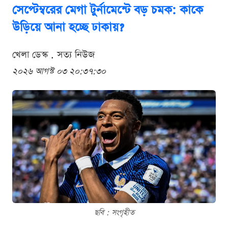
সেপ্টেম্বরের মেগা টুর্নামেন্টে বড় চমক: কাকে
উড়িয়ে আনা হচ্ছে ঢাকায়?
খেলা ডেস্ক . সত্য নিউজ
২০২৬ আগস্ট ০৩ ২০:৩৭:৩০
ছবি : সংগৃহীত