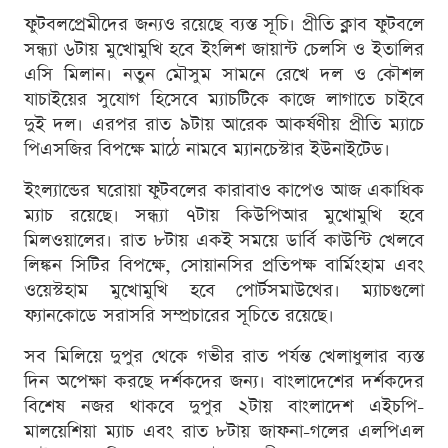
ফুটবলপ্রেমীদের জন্যও রয়েছে ব্যস্ত সূচি। প্রীতি ক্লাব ফুটবলে
সন্ধ্যা ৬টায় মুখোমুখি হবে ইংলিশ জায়ান্ট চেলসি ও ইতালির
এসি মিলান। নতুন মৌসুম সামনে রেখে দল ও কৌশল
যাচাইয়ের সুযোগ হিসেবে ম্যাচটিকে কাজে লাগাতে চাইবে
দুই দল। এরপর রাত ৯টায় আরেক আকর্ষণীয় প্রীতি ম্যাচে
পিএসজির বিপক্ষে মাঠে নামবে ম্যানচেস্টার ইউনাইটেড।
ইংল্যান্ডের ঘরোয়া ফুটবলের কারাবাও কাপেও আজ একাধিক
ম্যাচ রয়েছে। সন্ধ্যা ৭টায় কিউপিআর মুখোমুখি হবে
মিলওয়ালের। রাত ৮টায় একই সময়ে ডার্বি কাউন্টি খেলবে
লিঙ্কন সিটির বিপক্ষে, সোয়ানসির প্রতিপক্ষ বার্মিংহাম এবং
ওয়েস্টহাম মুখোমুখি হবে পোর্টসমাউথের। ম্যাচগুলো
ফ্যানকোডে সরাসরি সম্প্রচারের সূচিতে রয়েছে।
সব মিলিয়ে দুপুর থেকে গভীর রাত পর্যন্ত খেলাধুলার ব্যস্ত
দিন অপেক্ষা করছে দর্শকদের জন্য। বাংলাদেশের দর্শকদের
বিশেষ নজর থাকবে দুপুর ২টায় বাংলাদেশ এইচপি-
মালয়েশিয়া ম্যাচ এবং রাত ৮টায় জাফনা-গলের এলপিএল