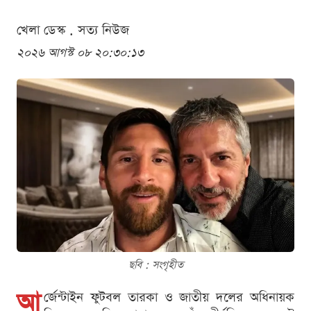
খেলা ডেস্ক . সত্য নিউজ
২০২৬ আগস্ট ০৮ ২০:৩০:১৩
ছবি : সংগৃহীত
আ
র্জেন্টাইন ফুটবল তারকা ও জাতীয় দলের অধিনায়ক