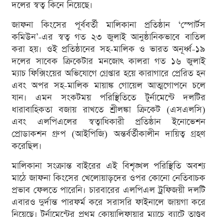
দলের স্বত্ব কিনে নিয়েছে।
জাফনা কিংসের পূর্ববর্তী মালিকানা প্রতিষ্ঠান ‘স্পোর্টস
কমিউন’-এর স্বত্ব গত ২৩ জুলাই আনুষ্ঠানিকভাবে বাতিল
করা হয়। ওই প্রতিষ্ঠানের সহ-মালিক ও ভারত অনূর্ধ্ব-১৯
দলের সাবেক ক্রিকেটার মনজোৎ কালরা গত ১৬ জুলাই
ম্যাচ ফিক্সিংয়ের অভিযোগে গ্রেপ্তার হয়ে কারাগারে প্রেরিত হন
এবং অপর সহ-মালিক মায়াঙ্ক গোয়েল আত্মগোপনে চলে
যান। এমন সংকটময় পরিস্থিতিতে টুর্নামেন্টে দলটির
ধারাবাহিকতা বজায় রাখতে শ্রীলঙ্কা ক্রিকেট (এসএলসি)
এবং এলপিএলের স্বত্বাধিকারী প্রতিষ্ঠান ইনোভেশন
প্রোডাকশন গ্রুপ (আইপিজি) অন্তর্বর্তীকালীন দায়িত্ব গ্রহণ
করেছিল।
মালিকানা সংক্রান্ত বাইরের এই বিশৃঙ্খল পরিস্থিতি অবশ্য
মাঠে জাফনা কিংসের খেলোয়াড়দের ওপর কোনো নেতিবাচক
প্রভাব ফেলতে পারেনি। চারবারের এলপিএল ট্রফিজয়ী দলটি
এবারও দুর্দান্ত পারফর্ম করে সরাসরি ফাইনালে জায়গা করে
নিয়েছে। টুর্নামেন্টের প্রথম কোয়ালিফায়ার ম্যাচে ব্যাটে তাণ্ডব