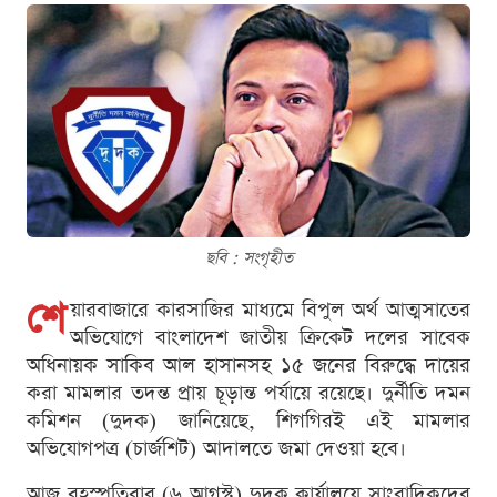
ছবি : সংগৃহীত
শে
য়ারবাজারে কারসাজির মাধ্যমে বিপুল অর্থ আত্মসাতের
অভিযোগে বাংলাদেশ জাতীয় ক্রিকেট দলের সাবেক
অধিনায়ক সাকিব আল হাসানসহ ১৫ জনের বিরুদ্ধে দায়ের
করা মামলার তদন্ত প্রায় চূড়ান্ত পর্যায়ে রয়েছে। দুর্নীতি দমন
কমিশন (দুদক) জানিয়েছে, শিগগিরই এই মামলার
অভিযোগপত্র (চার্জশিট) আদালতে জমা দেওয়া হবে।
আজ বৃহস্পতিবার (৬ আগস্ট) দুদক কার্যালয়ে সাংবাদিকদের