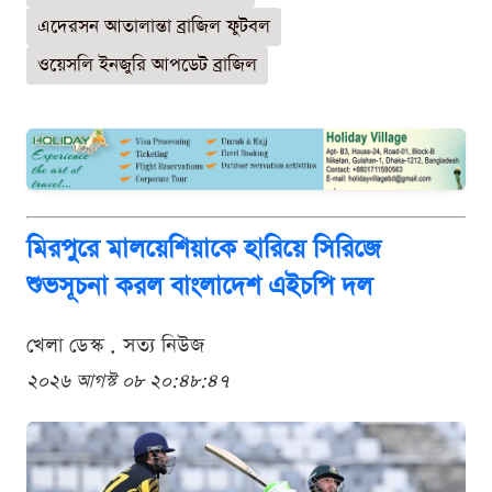
এদেরসন আতালান্তা ব্রাজিল ফুটবল
ওয়েসলি ইনজুরি আপডেট ব্রাজিল
মিরপুরে মালয়েশিয়াকে হারিয়ে সিরিজে
শুভসূচনা করল বাংলাদেশ এইচপি দল
খেলা ডেস্ক . সত্য নিউজ
২০২৬ আগস্ট ০৮ ২০:৪৮:৪৭