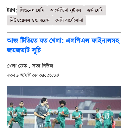
ট্যাগ:
লিওনেল মেসি
আর্জেন্টিনা ফুটবল
জর্জ মেসি
নিউওয়েলস ওল্ড বয়েজ
মেসি বার্সেলোনা
আজ টিভিতে যত খেলা: এলপিএল ফাইনালসহ
জমজমাট সূচি
খেলা ডেস্ক . সত্য নিউজ
২০২৬ আগস্ট ০৮ ০৯:৩১:১৪