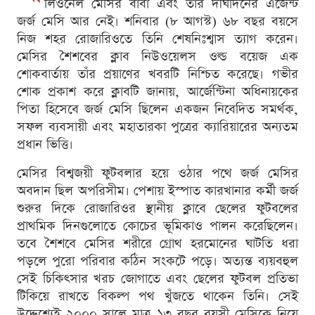
লিওনেল মেসির বাবা এবং তাঁর দীর্ঘদিনের এজেন্ট
জর্জ মেসি আর নেই। শনিবার (৮ আগস্ট) ৬৮ বছর বয়সে
নিজ শহর রোজারিওতে তিনি শেষনিঃশ্বাস ত্যাগ করেন।
মেসির শৈশবের ক্লাব নিউওয়েলস ওল্ড বয়েজ এক
শোকবার্তায় তাঁর প্রয়াণের খবরটি নিশ্চিত করেছে। গভীর
শোক প্রকাশ করে ক্লাবটি জানায়, আর্জেন্টিনা অধিনায়কের
পিতা হিসেবে জর্জ মেসি ছিলেন একজন নিবেদিত সমর্থক,
সফল ব্যবসায়ী এবং মহাতারকা পুত্রের ক্যারিয়ারের অন্যতম
প্রধান ভিত্তি।
মেসির বিশ্বজয়ী ফুটবলার হয়ে ওঠার পথে জর্জ মেসির
অবদান ছিল অপরিসীম। পেশায় ইস্পাত কারখানার কর্মী জর্জ
শুরুর দিকে রোজারিওর স্থানীয় ক্লাবে ছেলের ফুটবলের
প্রাথমিক দিনগুলোতে কোচের ভূমিকাও পালন করেছিলেন।
তবে শৈশবে মেসির শরীরে গ্রোথ হরমোনের ঘাটতি ধরা
পড়লে পুরো পরিবার কঠিন সংকটে পড়ে। অত্যন্ত ব্যয়বহুল
সেই চিকিৎসার খরচ জোগাতে এবং ছেলের ফুটবল প্রতিভা
টিকিয়ে রাখতে বিকল্প পথ খুঁজতে থাকেন তিনি। সেই
উদ্দেশ্যেই ২০০০ সালে মাত্র ১৩ বছর বয়সী মেসিকে নিয়ে