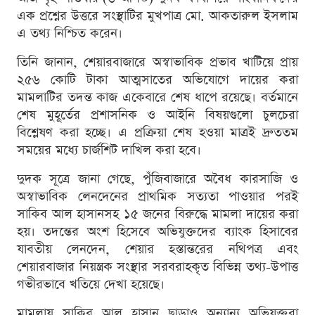
এক প্রশ্নের উত্তরে সংস্থাটির মুখপাত্র মো. আকতারুল ইসলাম
এ তথ্য নিশ্চিত করেন।
তিনি জানান, শেয়ারবাজারে অস্বাভাবিক প্রভাব খাটিয়ে প্রায়
২৫৬ কোটি টাকা আত্মসাতের অভিযোগে দায়ের করা
মামলাটির তদন্ত কাজ একেবারে শেষ ধাপে রয়েছে। বর্তমানে
শেষ মুহূর্তের প্রশাসনিক ও আইনি বিষয়গুলো চুলচেরা
বিশ্লেষণ করা হচ্ছে। এ প্রক্রিয়া শেষ হওয়া মাত্রই দ্রুততম
সময়ের মধ্যে চার্জশিট দাখিল করা হবে।
দুদক সূত্রে জানা গেছে, পুঁজিবাজারে অবৈধ কারসাজি ও
অস্বাভাবিক লেনদেনের প্রাথমিক সত্যতা পাওয়ার পরই
সাকিব আল হাসানসহ ১৫ জনের বিরুদ্ধে মামলা দায়ের করা
হয়। তদন্তের অংশ হিসেবে অভিযুক্তদের ব্যাংক হিসাবের
যাবতীয় লেনদেন, শেয়ার হস্তান্তরের নথিপত্র এবং
শেয়ারবাজার নিয়ন্ত্রক সংস্থার সরবরাহকৃত বিভিন্ন তথ্য-উপাত্ত
গভীরভাবে খতিয়ে দেখা হয়েছে।
মামলায় সাকিব আল হাসান ছাড়াও অন্যান্য অভিযুক্তরা