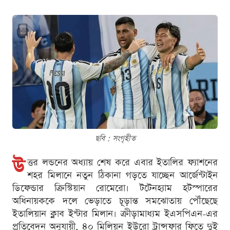
ছবি : সংগৃহীত
উ
ত্তর লন্ডনের অধ্যায় শেষ করে এবার ইতালির ফ্যাশনের
শহর মিলানে নতুন ঠিকানা গড়তে যাচ্ছেন আর্জেন্টাইন
ডিফেন্ডার ক্রিস্টিয়ান রোমেরো। টটেনহ্যাম হটস্পারের
অধিনায়ককে দলে ভেড়াতে চূড়ান্ত সমঝোতায় পৌঁছেছে
ইতালিয়ান ক্লাব ইন্টার মিলান। ক্রীড়ামাধ্যম ইএসপিএন-এর
প্রতিবেদন অনুযায়ী, ৪০ মিলিয়ন ইউরো ট্রান্সফার ফিতে দুই