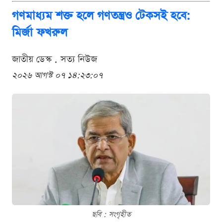
গণমাধ্যম শক্ত হলে গণতন্ত্রও টেকসই হবে:
মির্জা ফখরুল
জাতীয় ডেস্ক . সত্য নিউজ
২০২৬ আগস্ট ০৭ ১৪:২৩:০৭
ছবি : সংগৃহীত