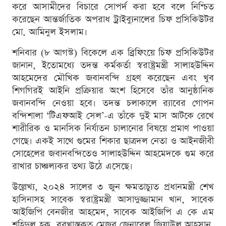
করে আসামীদের বিচারে সোপর্দ করা হবে বলে নিশ্চিত
করেছেন আন্তর্জাতিক অপরাধ ট্রাইব্যুনালের চিফ প্রসিকিউটর
মো. আমিনুল ইসলাম।
শনিবার (৮ আগস্ট) বিকেলে এক ব্রিফিংয়ে চিফ প্রসিকিউটর
জানান, ইতোমধ্যে তদন্ত কর্মকর্তা স্বরাষ্ট্রমন্ত্রী সালাহউদ্দিন
আহমেদের মৌখিক জবানবন্দি গ্রহণ করেছেন এবং খুব
শিগগিরই আইনি প্রক্রিয়ার অংশ হিসেবে তাঁর আনুষ্ঠানিক
জবানবন্দি নেওয়া হবে। তদন্ত চলাকালে র‍্যাবের গোপন
বন্দিশালা ‘টিএফআই সেল’-এ তাঁকে দুই মাস আটকে রেখে
শারীরিক ও মানসিক নির্যাতন চালানোর বিষয়ে প্রমাণ পাওয়া
গেছে। একই সাথে গুমের শিকার ছাত্রদল নেতা ও আইনজীবী
সোহেলের জবানবন্দিতেও সালাহউদ্দিন আহমেদকে গুম করে
রাখার চাঞ্চল্যকর তথ্য উঠে এসেছে।
উল্লেখ্য, ২০২৪ সালের ৩ জুন ক্ষমতাচ্যুত প্রধানমন্ত্রী শেখ
হাসিনাসহ সাবেক স্বরাষ্ট্রমন্ত্রী আসাদুজ্জামান খান, সাবেক
আইজিপি বেনজীর আহমেদ, সাবেক আইজিপি এ কে এম
শহিদুল হক, বরখাস্তকৃত মেজর জেনারেল জিয়াউল আহসান,