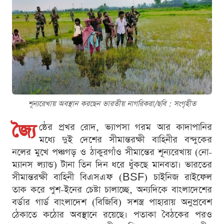
শূন্যরেখায় অবস্থান করছেন ভারতীয় নাগরিকরা/ছবি : সংগৃহীত
জ্যৈ
ষ্ঠের প্রখর রোদ, ভ্যাপসা গরম আর কাদাপানির
মধ্যে দুই দেশের সীমান্তরক্ষী বাহিনীর বন্দুকের
নলের মুখে পঞ্চগড় ও ঠাকুরগাঁও সীমান্তের শূন্যরেখায় (নো-
ম্যানস ল্যান্ড) টানা তিন দিন ধরে ধুঁকছে মানবতা। ভারতের
সীমান্তরক্ষী বাহিনী বিএসএফ (BSF) চাইনিজ রাইফেল
তাক করে পুশ-ইনের চেষ্টা চালাচ্ছে, অন্যদিকে বাংলাদেশের
বর্ডার গার্ড বাংলাদেশ (বিজিবি) সশস্ত্র পাহারায় অনুপ্রবেশ
ঠেকাতে কঠোর অবস্থানে রয়েছে। পতাকা বৈঠকের পরও