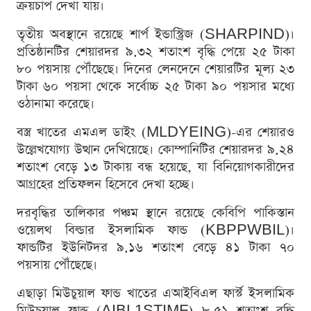
ক্রয়চাপ দেখা যায়।
তৃতীয় অবস্থানে রয়েছে শার্প ইন্ডাস্ট্রিজ (SHARPIND)।
প্রতিষ্ঠানটির শেয়ারদর ৯.৩২ শতাংশ বৃদ্ধি পেয়ে ২৫ টাকা
৮০ পয়সায় পৌঁছেছে। দিনের লেনদেনে শেয়ারটির মূল্য ২৩
টাকা ৬০ পয়সা থেকে সর্বোচ্চ ২৫ টাকা ৯০ পয়সার মধ্যে
ওঠানামা করেছে।
বস্ত্র খাতের এমএল ডাইং (MLDYEING)-এর শেয়ারও
উল্লেখযোগ্য উত্থান দেখিয়েছে। কোম্পানিটির শেয়ারদর ৯.২৪
শতাংশ বেড়ে ১৩ টাকায় বন্ধ হয়েছে, যা বিনিয়োগকারীদের
আগ্রহের প্রতিফলন হিসেবে দেখা হচ্ছে।
দরবৃদ্ধির তালিকার পঞ্চম স্থানে রয়েছে কেবিপি পাকিস্তান
ওয়েলথ বিল্ডার ইসলামিক ফান্ড (KBPPWBIL)।
ফান্ডটির ইউনিটদর ৯.১৬ শতাংশ বেড়ে ৪১ টাকা ৭০
পয়সায় পৌঁছেছে।
এছাড়া মিউচুয়াল ফান্ড খাতের এআইবিএল ফার্স্ট ইসলামিক
মিউচুয়াল ফান্ড (AIBL1STIMF) ৮.৫১ শতাংশ বৃদ্ধি