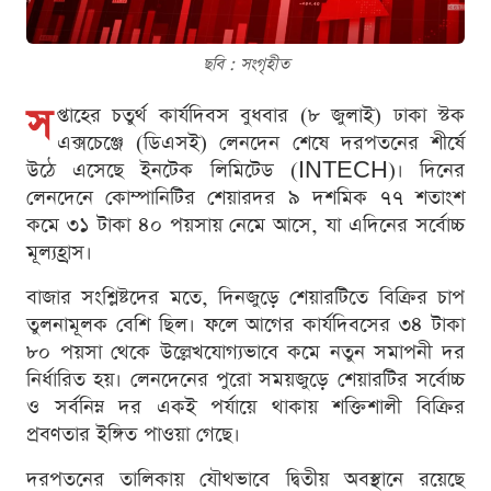
ছবি : সংগৃহীত
স
প্তাহের চতুর্থ কার্যদিবস বুধবার (৮ জুলাই) ঢাকা স্টক
এক্সচেঞ্জে (ডিএসই) লেনদেন শেষে দরপতনের শীর্ষে
উঠে এসেছে ইনটেক লিমিটেড (INTECH)। দিনের
লেনদেনে কোম্পানিটির শেয়ারদর ৯ দশমিক ৭৭ শতাংশ
কমে ৩১ টাকা ৪০ পয়সায় নেমে আসে, যা এদিনের সর্বোচ্চ
মূল্যহ্রাস।
বাজার সংশ্লিষ্টদের মতে, দিনজুড়ে শেয়ারটিতে বিক্রির চাপ
তুলনামূলক বেশি ছিল। ফলে আগের কার্যদিবসের ৩৪ টাকা
৮০ পয়সা থেকে উল্লেখযোগ্যভাবে কমে নতুন সমাপনী দর
নির্ধারিত হয়। লেনদেনের পুরো সময়জুড়ে শেয়ারটির সর্বোচ্চ
ও সর্বনিম্ন দর একই পর্যায়ে থাকায় শক্তিশালী বিক্রির
প্রবণতার ইঙ্গিত পাওয়া গেছে।
দরপতনের তালিকায় যৌথভাবে দ্বিতীয় অবস্থানে রয়েছে