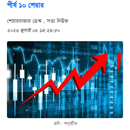
শীর্ষ ১০ শেয়ার
শেয়ারবাজার ডেস্ক . সত্য নিউজ
২০২৬ জুলাই ০৮ ১৪:২৯:৫০
ছবি : সংগৃহীত