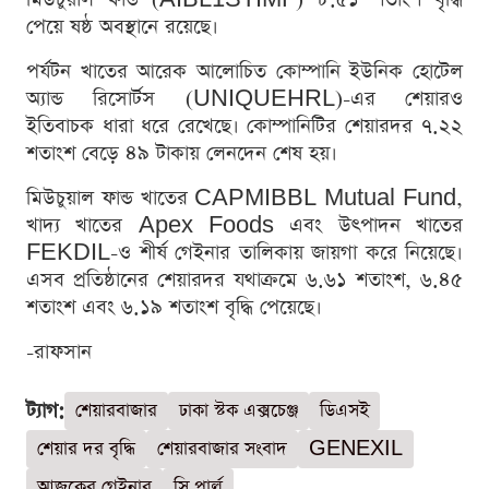
পেয়ে ষষ্ঠ অবস্থানে রয়েছে।
পর্যটন খাতের আরেক আলোচিত কোম্পানি ইউনিক হোটেল
অ্যান্ড রিসোর্টস (UNIQUEHRL)-এর শেয়ারও
ইতিবাচক ধারা ধরে রেখেছে। কোম্পানিটির শেয়ারদর ৭.২২
শতাংশ বেড়ে ৪৯ টাকায় লেনদেন শেষ হয়।
মিউচুয়াল ফান্ড খাতের CAPMIBBL Mutual Fund,
খাদ্য খাতের Apex Foods এবং উৎপাদন খাতের
FEKDIL-ও শীর্ষ গেইনার তালিকায় জায়গা করে নিয়েছে।
এসব প্রতিষ্ঠানের শেয়ারদর যথাক্রমে ৬.৬১ শতাংশ, ৬.৪৫
শতাংশ এবং ৬.১৯ শতাংশ বৃদ্ধি পেয়েছে।
-রাফসান
ট্যাগ:
শেয়ারবাজার
ঢাকা স্টক এক্সচেঞ্জ
ডিএসই
শেয়ার দর বৃদ্ধি
শেয়ারবাজার সংবাদ
GENEXIL
আজকের গেইনার
সি পার্ল