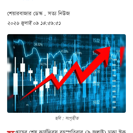
শেয়ারবাজার ডেস্ক . সত্য নিউজ
২০২৬ জুলাই ০৯ ১৪:৫৯:৫১
ছবি : সংগৃহীত
প্তাহের শেষ কার্যদিবস বৃহস্পতিবার (৯ জুলাই) ঢাকা স্টক