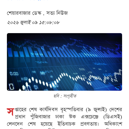
শেয়ারবাজার ডেস্ক . সত্য নিউজ
২০২৬ জুলাই ০৯ ১৫:০৮:০৮
ছবি : সংগৃহীত
স
প্তাহের শেষ কার্যদিবস বৃহস্পতিবার (৯ জুলাই) দেশের
প্রধান পুঁজিবাজার ঢাকা স্টক এক্সচেঞ্জে (ডিএসই)
লেনদেন শেষ হয়েছে ইতিবাচক প্রবণতায়। অধিকাংশ