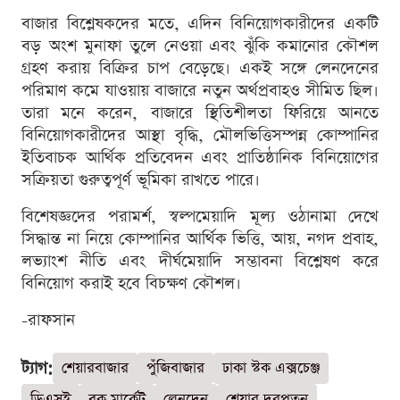
বাজার বিশ্লেষকদের মতে, এদিন বিনিয়োগকারীদের একটি
বড় অংশ মুনাফা তুলে নেওয়া এবং ঝুঁকি কমানোর কৌশল
গ্রহণ করায় বিক্রির চাপ বেড়েছে। একই সঙ্গে লেনদেনের
পরিমাণ কমে যাওয়ায় বাজারে নতুন অর্থপ্রবাহও সীমিত ছিল।
তারা মনে করেন, বাজারে স্থিতিশীলতা ফিরিয়ে আনতে
বিনিয়োগকারীদের আস্থা বৃদ্ধি, মৌলভিত্তিসম্পন্ন কোম্পানির
ইতিবাচক আর্থিক প্রতিবেদন এবং প্রাতিষ্ঠানিক বিনিয়োগের
সক্রিয়তা গুরুত্বপূর্ণ ভূমিকা রাখতে পারে।
বিশেষজ্ঞদের পরামর্শ, স্বল্পমেয়াদি মূল্য ওঠানামা দেখে
সিদ্ধান্ত না নিয়ে কোম্পানির আর্থিক ভিত্তি, আয়, নগদ প্রবাহ,
লভ্যাংশ নীতি এবং দীর্ঘমেয়াদি সম্ভাবনা বিশ্লেষণ করে
বিনিয়োগ করাই হবে বিচক্ষণ কৌশল।
-রাফসান
ট্যাগ:
শেয়ারবাজার
পুঁজিবাজার
ঢাকা স্টক এক্সচেঞ্জ
ডিএসই
ব্লক মার্কেট
লেনদেন
শেয়ার দরপতন