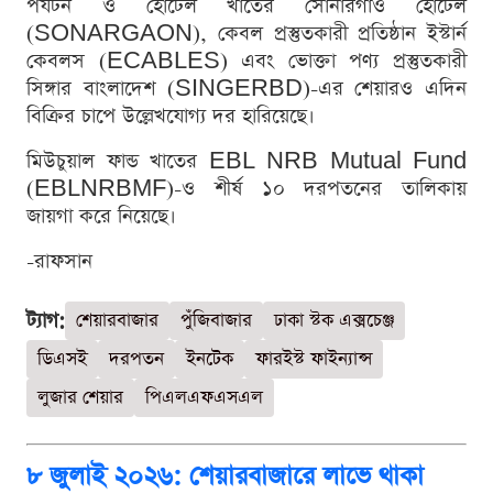
পর্যটন ও হোটেল খাতের সোনারগাঁও হোটেল
(SONARGAON), কেবল প্রস্তুতকারী প্রতিষ্ঠান ইস্টার্ন
কেবলস (ECABLES) এবং ভোক্তা পণ্য প্রস্তুতকারী
সিঙ্গার বাংলাদেশ (SINGERBD)-এর শেয়ারও এদিন
বিক্রির চাপে উল্লেখযোগ্য দর হারিয়েছে।
মিউচুয়াল ফান্ড খাতের EBL NRB Mutual Fund
(EBLNRBMF)-ও শীর্ষ ১০ দরপতনের তালিকায়
জায়গা করে নিয়েছে।
-রাফসান
ট্যাগ:
শেয়ারবাজার
পুঁজিবাজার
ঢাকা স্টক এক্সচেঞ্জ
ডিএসই
দরপতন
ইনটেক
ফারইস্ট ফাইন্যান্স
লুজার শেয়ার
পিএলএফএসএল
৮ জুলাই ২০২৬: শেয়ারবাজারে লাভে থাকা