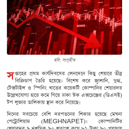
ছবি: সংগৃহীত
স
প্তাহের প্রথম কার্যদিবসের লেনদেনে কিছু শেয়ারে তীব্র
বিক্রিচাপ তৈরি হয়েছে। বিশেষ করে জ্বালানি, দুগ্ধ,
টেক্সটাইল ও স্পিনিং খাতের কয়েকটি কোম্পানির শেয়ারদর
উল্লেখযোগ্য হারে কমে গিয়ে ঢাকা স্টক এক্সচেঞ্জের (ডিএসই)
টপ লুজার তালিকায় স্থান করে নিয়েছে।
দিনের সবচেয়ে বেশি দরপতনের শিকার হয়েছে মেঘনা
পেট্রোলিয়াম (MEGHNAPET)। কোম্পানিটির
শেয়ারদর ৯ দশমিক ৯০ শতাংশ কমে ৮১ টাকা ৯০ পয়সায়