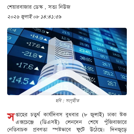
শেয়ারবাজার ডেস্ক . সত্য নিউজ
২০২৬ জুলাই ০৮ ১৪:৪১:৫৯
ছবি : সংগৃহীত
স
প্তাহের চতুর্থ কার্যদিবস বুধবার (৮ জুলাই) ঢাকা স্টক
এক্সচেঞ্জে (ডিএসই) লেনদেন শেষে পুঁজিবাজারে
নেতিবাচক প্রবণতা স্পষ্টভাবে ফুটে উঠেছে। দিনজুড়ে