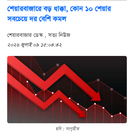
শেয়ারবাজারে বড় ধাক্কা, কোন ১০ শেয়ার
সবচেয়ে দর বেশি কমল
শেয়ারবাজার ডেস্ক . সত্য নিউজ
২০২৬ জুলাই ০৯ ১৫:০৪:৪২
ছবি : সংগৃহীত