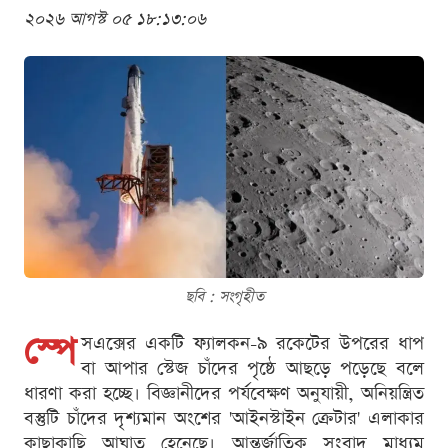
২০২৬ আগস্ট ০৫ ১৮:১৩:০৬
ছবি : সংগৃহীত
স্পে
সএক্সের একটি ফ্যালকন-৯ রকেটের উপরের ধাপ
বা আপার স্টেজ চাঁদের পৃষ্ঠে আছড়ে পড়েছে বলে
ধারণা করা হচ্ছে। বিজ্ঞানীদের পর্যবেক্ষণ অনুযায়ী, অনিয়ন্ত্রিত
বস্তুটি চাঁদের দৃশ্যমান অংশের 'আইনস্টাইন ক্রেটার' এলাকার
কাছাকাছি আঘাত হেনেছে। আন্তর্জাতিক সংবাদ মাধ্যম