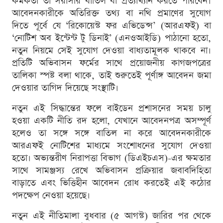
কর্মকর্তা তা সরাসরি বাতিল বা প্রত্যাখ্যান করতে পারবেন।
আবেদনকারীকে অতিরিক্ত তথ্য বা নথি প্রমাণের সুযোগ
দিতে পূর্বে যে ‘রিকোয়েস্ট ফর এভিডেন্স’ (আরএফই) বা
‘নোটিশ অব ইন্টেন্ট টু ডিনাই’ (এনওআইডি) পাঠানো হতো,
নতুন নিয়মে সেই সুযোগ দেওয়া বাধ্যতামূলক থাকবে না।
প্রতিটি অভিবাসন ফর্মের সাথে প্রয়োজনীয় কাগজপত্রের
তালিকা স্পষ্ট বলা থাকে, তাই শুরুতেই পূর্ণাঙ্গ আবেদন জমা
দেওয়ার তাগিদ দিয়েছে সংস্থাটি।
নতুন এই সিদ্ধান্তের ফলে বাইডেন প্রশাসনের সময় চালু
হওয়া একটি নীতি রদ হলো, যেখানে আবেদনপত্র অসম্পূর্ণ
হলেও তা সঙ্গে সঙ্গে বাতিল না করে আবেদনকারীকে
আরএফই নোটিশের মাধ্যমে সংশোধনের সুযোগ দেওয়া
হতো। অভ্যন্তরীণ নিরাপত্তা বিভাগ (ডিএইচএস)-এর ক্ষমতার
সাথে সামঞ্জস্য রেখে অভিবাসন প্রক্রিয়ার জবাবদিহিতা
বাড়াতে এবং ভিত্তিহীন আবেদন রোধ করতেই এই কঠোর
পদক্ষেপ নেওয়া হয়েছে।
নতুন এই নীতিমালা বুধবার (৫ আগস্ট) জারির পর থেকে