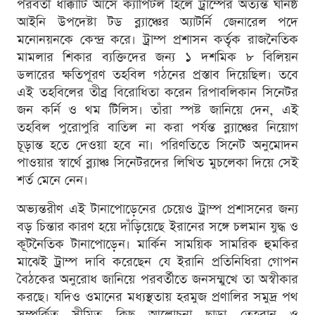
পরবর্তী ধাক্কাটি আসে ক্যাপিটল হিলে ট্রাম্পের অত্যন্ত ঘনিষ্ঠ
আইনি উপদেষ্টা টড ব্ল্যাঞ্চের অ্যাটর্নি জেনারেল পদে
মনোনয়নকে কেন্দ্র করে। ট্রাম্প প্রশাসন কর্তৃক রাজনৈতিক
মামলার শিকার ব্যক্তিদের জন্য ১ দশমিক ৮ বিলিয়ন
ডলারের ক্ষতিপূরণ তহবিল গঠনের প্রস্তাব দিয়েছিল। তবে
এই তহবিলের তীব্র বিরোধিতা করেন রিপাবলিকান সিনেটর
জন কর্নি ও থম টিলিস। তাঁরা স্পষ্ট জানিয়ে দেন, এই
তহবিল পুরোপুরি বাতিল না করা পর্যন্ত ব্ল্যাঞ্চের নিয়োগ
চূড়ান্ত হতে দেওয়া হবে না। পরিণতিতে সিনেট অনুমোদন
পাওয়ার স্বার্থে ব্ল্যাঞ্চ সিনেটরদের লিখিত মুচলেকা দিয়ে সেই
শর্ত মেনে নেন।
অভ্যন্তরীণ এই টানাপোড়েনের চেয়েও ট্রাম্প প্রশাসনের জন্য
বড় চিন্তার কারণ হয়ে দাঁড়িয়েছে ইরানের সঙ্গে চলমান যুদ্ধ ও
কূটনৈতিক টানাপোড়েন। মার্কিন সাময়িক সামরিক হুমকির
মাঝেই ট্রাম্প দাবি করেছেন যে ইরানি প্রতিনিধিরা গোপন
বৈঠকের অনুরোধ জানিয়ে পরবর্তীতে জনসম্মুখে তা অস্বীকার
করছে। যদিও ওমানের মধ্যস্থতায় হরমুজ প্রণালির সমুদ্র পথ
সম্পর্কিত সীমিত কিছু আলোচনা ছাড়া তেহরান ও