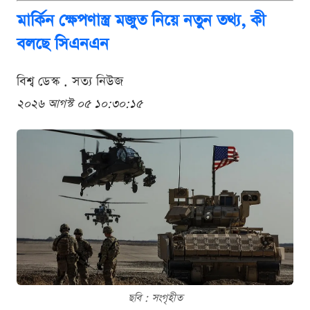
মার্কিন ক্ষেপণাস্ত্র মজুত নিয়ে নতুন তথ্য, কী
বলছে সিএনএন
বিশ্ব ডেস্ক . সত্য নিউজ
২০২৬ আগস্ট ০৫ ১০:৩০:১৫
ছবি : সংগৃহীত