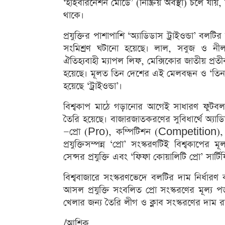
‘হাইবারনেশন মোডে’ (নিষ্ক্রিয় অবস্থা) চলে যায়,
থাকে।
প্রযুক্তির পাশাপাশি ‘অ্যাডিডাস ট্রাইওন্ডা’ 
সংমিশ্রণ ঘটানো হয়েছে। লাল, সবুজ ও নী
ঐতিহ্যবাহী ম্যাপল লিফ, মেক্সিকোর জাতীয় প্রতীক
হয়েছে। মূলত তিন দেশের এই মেলবন্ধন ও ‘তিন 
হয়েছে ‘ট্রাইওন্ডা’।
বিশ্বকাপ মাঠে গড়ানোর আগেই সাধারণ ফুটবলপ
তৈরি হয়েছে। বাজারজাতকরণের সুবিধার্থে অ্যাড
—প্রো (Pro), কম্পিটিশন (Competition), 
প্রযুক্তিসম্পন্ন ‘প্রো’ সংস্করণটিই বিশ্বকা
সেন্সর প্রযুক্তি এবং ‘ফিফা কোয়ালিটি প্রো’ সার্
বিশ্ববাজারে সংস্করণভেদে বলটির দাম নির্ধার
আসল প্রযুক্তি সংবলিত প্রো সংস্করণের মূল্
খেলার জন্য তৈরি লীগ ও ক্লাব সংস্করণের দাম 
/আশিক