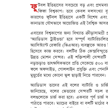
ফু
টবল ইতিহাসের সবচেয়ে বড় এবং প্রথমবার
ফিফা বিশ্বকাপ। তবে কেবল দলসংখ্যা বৃদ
কারণেও ফুটবল ইতিহাসে একটি বিশেষ এবং যুগান্
কানাডায় যৌথভাবে আয়োজিত এই বৈশ্বিক আসর
এবারের বিশ্বকাপের জন্য বিখ্যাত ক্রীড়াসামগ্রী প
‘অ্যাডিডাস ট্রাইওন্ডা’ হবে সম্পূর্ণ ব্যাটারিচা
অ্যাসিস্ট্যান্ট রেফারি (ভিএআর) ব্যবস্থাকে আ
হিসেবে কাজ করবে। বলটির ঠিক কেন্দ্রবিন্দুত
উন্নত মোশন সেন্সর। এই শক্তিশালী সেন্সরটি 
নড়াচড়াও তাৎক্ষণিকভাবে প্রতি সেকেন্ডে ৫০০ 
ফলে অফসাইড, গোললাইন প্রযুক্তি এবং পেনাল্টি 
মুহূর্তের মধ্যে কোনো ভুল ছাড়াই নিতে পারবেন।
অ্যাডিডাস তাদের এই বলের ব্যাটারি ও চার্জিং প
জানিয়েছে, বলের ভেতরের সেন্সরটি সচল রাখ
বলগুলোকে চার্জ করা হবে। একবার পূর্ণ চার্জ সম
পাঠাতে পারবে। ম্যাচের বাইরে বা বলটি মাঠের বা