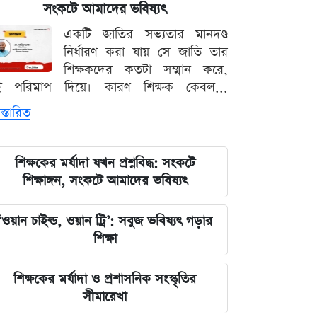
ফাইনালসহ জমজমাট সূচি
সংকটে আমাদের ভবিষ্যৎ
একটি জাতির সভ্যতার মানদণ্ড
তুরস্ক-সৌদি-পাকিস্তান চুক্তি কি নতুন
নির্ধারণ করা যায় সে জাতি তার
সামরিক জোট? যা বললেন এরদোগান
শিক্ষকদের কতটা সম্মান করে,
ই পরিমাপ দিয়ে। কারণ শিক্ষক কেবল...
ইরানকে যে শর্ত দিল যুক্তরাষ্ট্র, যেটা
স্তারিত
মানলেই ছাড়
প্রথম mRNA ফ্লু টিকা অনুমোদন, কারা
শিক্ষকের মর্যাদা যখন প্রশ্নবিদ্ধ: সংকটে
নিতে পারবেন
শিক্ষাঙ্গন, সংকটে আমাদের ভবিষ্যৎ
স্বর্ণ খাতে বড় সংস্কার, বদলাতে পারে
‘ওয়ান চাইল্ড, ওয়ান ট্রি’: সবুজ ভবিষ্যৎ গড়ার
আমদানি-রপ্তানি নিয়ম
শিক্ষা
গণমাধ্যম শক্ত হলে গণতন্ত্রও টেকসই হবে:
শিক্ষকের মর্যাদা ও প্রশাসনিক সংস্কৃতির
মির্জা ফখরুল
সীমারেখা