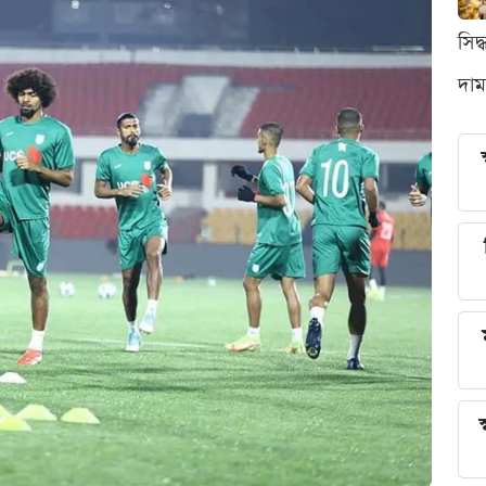
সিদ
দাম
স