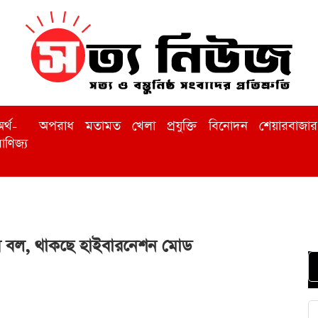
র্থ-
অপরাধ
মতামত
খেলা
প্রযুক্তি
বিনোদন
শেয়ারবাজার
াণিজ্য
পের বল, থাকছে হাইবারনেশন মোড