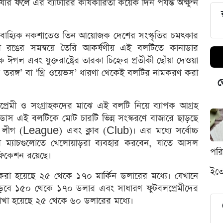
 যার ফলে এর ব্যাটারির কার্যকারিতা কয়েক দিন পর্যন্ত অক্ষুণ্ন
বলটির বাহ্যিক নকশাতেও তিন আয়োজক দেশের সংস্কৃতির চমৎকার
ল রঙের সমন্বয়ে তৈরি আকর্ষণীয় এই বলটিতে কানাডার
 ঈগল এবং যুক্তরাষ্ট্রের তারকা চিহ্নের প্রতীকী ছোঁয়া দেওয়া
তরঙ্গ’ বা ‘থ্রি ওয়েভস’ ধারণা থেকেই বলটির নামকরণ করা
ভ
্রেমী ও সংগ্রাহকদের মাঝে এই বলটি নিয়ে ব্যাপক আগ্রহ
িডাস এই বলটিকে মোট চারটি ভিন্ন সংস্করণে বাজারে ছাড়ছে
লীগ (League) এবং ক্লাব (Club)। এর মধ্যে সর্বোচ্চ
পের মূল ম্যাচগুলোতে খেলোয়াড়রা ব্যবহার করবেন, যাতে আসল
পর
টিফিকেশন রয়েছে।
ইতো
ণ করা হয়েছে ২৫ থেকে ১৭০ মার্কিন ডলারের মধ্যে। যেখানে
য পড়বে ১৫০ থেকে ১৭০ ডলার এবং সাধারণ ফুটবলপ্রেমীদের
রাখা হয়েছে ২৫ থেকে ৬০ ডলারের মধ্যে।