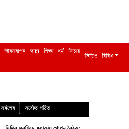
জীবনযাপন
স্বাস্থ্য
শিক্ষা
ধর্ম
ফিচার
ভিডিও
বিবিধ
সর্বশেষ
সর্বোচ্চ পঠিত
দিল্লির সুরক্ষিত এলাকায় গোপন বৈঠক: