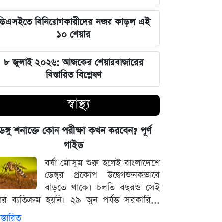
হবে, যেন তা হারিয়ে না যায়: ভারপ্রাপ্ত
রাষ্ট্রপতি
ডিএসইতে বিনিয়োগকারীদের নজর কাড়ল এই
১০ শেয়ার
ভারত সরকারের আলটিমেটামের মুখে
নতিস্বীকার, ভুল স্বীকার করল মেটা
৮ জুলাই ২০২৬: আজকের শেয়ারবাজারের
বিস্তারিত বিশ্লেষণ
লঙ্কা প্রিমিয়ার লিগে ভারতীয় কিংবদন্তির
আগমন, মালিকানায় বড় চমক
স্বাস্থ্য
জুলাই কার-এ নিয়ে বিভাজন করলে অর্জন
েঙ্গু শনাক্তে কোন পরীক্ষা কখন করবেন? পূর্ণ
হারিয়ে যাবে: স্বরাষ্ট্রমন্ত্রী
গাইড
বর্ষা মৌসুম শুরু হলেই বাংলাদেশে
আগামী ৪৮ ঘণ্টার আবহাওয়ার চিত্র: ঝোড়ো
ডেঙ্গুর প্রকোপ উদ্বেগজনকভাবে
বৃষ্টি নিয়ে সতর্কবার্তা
বাড়তে থাকে। চলতি বছরও সেই
্রের ব্যতিক্রম হয়নি। ২৯ জুন পর্যন্ত সরকারি...
'মানুষ ভোট দিয়ে এমপি বানিয়েছে,
স্তারিত
বিএনপিকে সত্য মেনে নিতে হবে': রুমিন