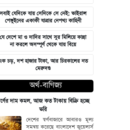
এমপি
সবাই যেদিকে যায় সেদিকে সে নেই: ভাইরাল
ঘরে বসেই যেভাবে জানবেন এসএসসির
পেঙ্গুইনের একাকী যাত্রার নেপথ্য কাহিনী
ফলাফল, ১০ আগস্ট প্রকাশের ঘোষণা
যে দেশে মা ও দাদির সাথে সুর মিলিয়ে কান্না
মার্কিন ইমিগ্রেশন সার্ভিস বিভাগে বড়
না করলে অসম্পূর্ণ থেকে যায় বিয়ে
পরিবর্তন, প্রবাসীদের জন্য জরুরি বার্তা
এক চড়, দশ হাজার টাকা, আর চিরকালের নত
২০২৩ সালের ইসরায়েলি হামলার ক্ষত:
মেরুদণ্ড
আড়াই বছর পর উদ্ধার ৪০ শিশুর
দেহাবশেষ
অর্থ-বাণিজ্য
জুলাই শহীদদের কবর বাঁধানোর বরাদ্দও
্বর্ণের দাম কমল, আজ কত টাকায় বিক্রি হচ্ছে
মেরে খেয়েছে অন্তর্বর্তী সরকার: ইশরাক
ভরি
হোসেন
দেশের স্বর্ণবাজারে আবারও মূল্য
শেয়ারবাজারে আর্থিক কেলেঙ্কারির তদন্তের
সমন্বয় করেছে বাংলাদেশ জুয়েলার্স