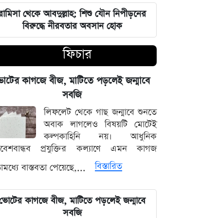
আগস্টের শেষে চাকরিজীবীদের টানা ৪
রামিসা থেকে আবদুল্লাহ: শিশু যৌন নিপীড়নের
দিনের ছুটির সুযোগ
বিরুদ্ধে নীরবতার অবসান হোক
মণিপুরের অমীমাংসিত সীমান্ত নিয়ে ভারত-
ফিচার
মিয়ানমার আলোচনা
োটের কাগজে বীজ, মাটিতে পড়লেই জন্মাবে
সক্রিয় মৌসুমি বায়ুর প্রভাব ও আগামী
সপ্তাহের আবহাওয়ার সার্বিক রূপরেখা
সবজি
লিফলেট থেকে গাছ জন্মাবে শুনতে
ফ্যাসিবাদের কালো ছায়া তাড়াতে সাংস্কৃতিক
অবাক লাগলেও বিষয়টি মোটেই
বিপ্লব প্রয়োজন: ডা. শফিকুর রহমান
কল্পকাহিনি নয়। আধুনিক
িবেশবান্ধব প্রযুক্তির কল্যাণে এমন কাগজ
দেশের নিরাপত্তা ব্যবস্থাপনায় আসছে বড়
বিস্তারিত
মধ্যে বাস্তবতা পেয়েছে,...
পরিবর্তন, নতুন আইনের রূপরেখা প্রকাশ
আওয়ামী লীগ আমাদের শত্রু নয় মিত্র, তারা
ভোটের কাগজে বীজ, মাটিতে পড়লেই জন্মাবে
বিএনপির সঙ্গে মিশে যাবে: নাছির চৌধুরী
সবজি