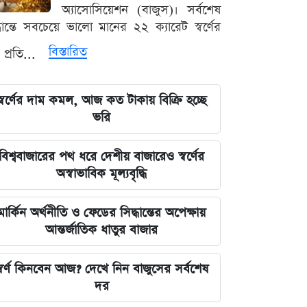
বড় আপডেট জানাল দুদক
অ্যাসোসিয়েশন (বাজুস)। সর্বশেষ
্ধান্তে সবচেয়ে ভালো মানের ২২ ক্যারেট স্বর্ণের
যুদ্ধের বড় প্রস্তুতি নিচ্ছে ইরান, আকাশ
বিস্তারিত
 প্রতি...
প্রতিরক্ষা ও অস্ত্র ব্যবস্থার ব্যাপক
আধুনিকায়ন
স্বর্ণের দাম কমল, আজ কত টাকায় বিক্রি হচ্ছে
চার বিভাগে দুর্যোগপূর্ণ আবহাওয়ার আশঙ্কায়
ভরি
আবহাওয়া দপ্তরের বিশেষ সতর্কতা
বিশ্ববাজারের পথ ধরে দেশীয় বাজারেও স্বর্ণের
হাসিনাকে মাইক দেওয়ায় ভারতকে
অস্বাভাবিক মূল্যবৃদ্ধি
কাঠগড়ায় তুললেন সালাহউদ্দিন
মার্কিন অর্থনীতি ও ফেডের সিদ্ধান্তের অপেক্ষায়
বিশ্ববাজারের পথ ধরে দেশীয় বাজারেও
আন্তর্জাতিক ধাতুর বাজার
স্বর্ণের অস্বাভাবিক মূল্যবৃদ্ধি
্বর্ণ কিনবেন আজ? দেখে নিন বাজুসের সর্বশেষ
গ্যাস ও বিদ্যুৎ সংকট মোকাবিলায় নতুন
দর
আশার খবর দিলেন জ্বালানিমন্ত্রী