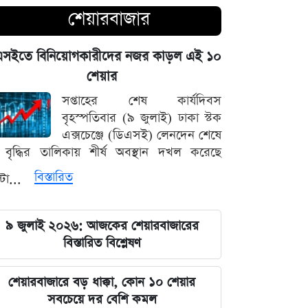
শেয়ারবাজার
নদীদূষণ দূর করতে না পারলে ভবিষ্যৎ
প্রজন্মের কাছে জবাব দিতে হবে: প্রধানমন্ত্রী
এসইতে বিনিয়োগকারীদের নজর কাড়ল এই ১০
তারেক রহমান
শেয়ার
সপ্তাহের শেষ কার্যদিবস
ফ্যাসিবাদবিরোধী সব শক্তির জাতীয় ঐক্য
বৃহস্পতিবার (৯ জুলাই) ঢাকা স্টক
বজায় রাখা এখন সময়ের দাবি: মাহদী
এক্সচেঞ্জে (ডিএসই) লেনদেন শেষে
আমিন
বৃদ্ধির তালিকায় শীর্ষ অবস্থান দখল করেছে
ইতিহাসের মালিকানা কারও একার নয়, ৫
বিস্তারিত
্টা...
আগস্টের বিজয় সাধারণ মানুষের: সাইদুর
রহমান লিটল
৯ জুলাই ২০২৬: আজকের শেয়ারবাজারের
বিস্তারিত বিশ্লেষণ
দেবিদ্বার ম্যানেজিং কমিটির সভাপতি
নির্বাচিত মিজানুর রহমান মাস্টার
শেয়ারবাজারে বড় ধাক্কা, কোন ১০ শেয়ার
সবচেয়ে দর বেশি কমল
জুলাইয়ের চেতনাকে হৃদয়ে ধারণ করতে