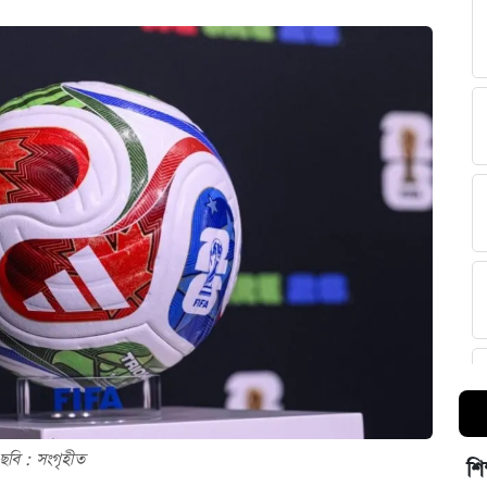
ছবি : সংগৃহীত
শি