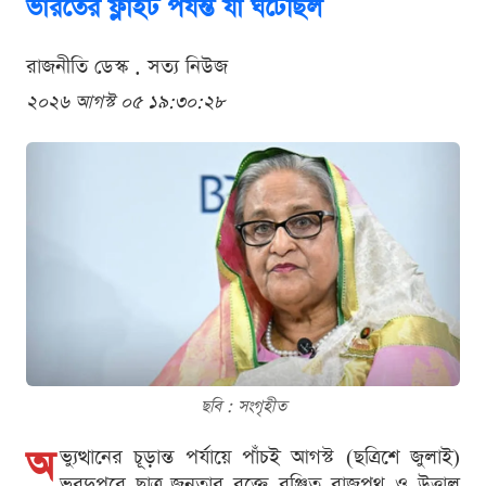
ভারতের ফ্লাইট পর্যন্ত যা ঘটেছিল
রাজনীতি ডেস্ক . সত্য নিউজ
২০২৬ আগস্ট ০৫ ১৯:৩০:২৮
ছবি : সংগৃহীত
অ
ভ্যুত্থানের চূড়ান্ত পর্যায়ে পাঁচই আগস্ট (ছত্রিশে জুলাই)
ভরদুপুরে ছাত্র-জনতার রক্তে রঞ্জিত রাজপথ ও উত্তাল