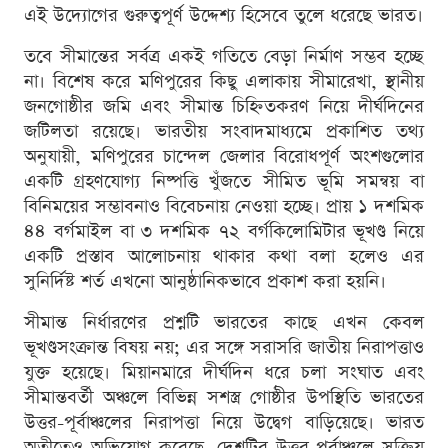
এই উদ্যোগের গুরুত্বপূর্ণ উদ্দেশ্য হিসেবে তুলে ধরেছে ভারত।
তবে সীমান্তের সর্বত্র একই গতিতে বেড়া নির্মাণ সম্ভব হচ্ছে
না। বিশেষ করে মণিপুরের কিছু এলাকায় সীমারেখা, স্থানীয়
জনগোষ্ঠীর জমি এবং সীমান্ত চিহ্নিতকরণ নিয়ে দীর্ঘদিনের
জটিলতা রয়েছে। ভারতীয় সংবাদমাধ্যমে প্রকাশিত তথ্য
অনুযায়ী, মণিপুরের চান্দেল জেলার বিরোধপূর্ণ অংশগুলোর
একটি গ্রহণযোগ্য নিষ্পত্তি খুঁজতে সীমিত ভূমি সমন্বয় বা
বিনিময়ের সম্ভাবনাও বিবেচনায় নেওয়া হচ্ছে। প্রায় ১ দশমিক
৪৪ বর্গমাইল বা ৩ দশমিক ৭২ বর্গকিলোমিটার ভূখণ্ড নিয়ে
একটি প্রস্তাব আলোচনায় থাকার কথা বলা হলেও এর
সুনির্দিষ্ট শর্ত এখনো আনুষ্ঠানিকভাবে প্রকাশ করা হয়নি।
সীমান্ত নির্ধারণের প্রশ্নটি ভারতের কাছে এখন কেবল
ভূখণ্ডসংক্রান্ত বিষয় নয়; এর সঙ্গে সরাসরি জাতীয় নিরাপত্তাও
যুক্ত হয়েছে। মিয়ানমারে দীর্ঘদিন ধরে চলা সংঘাত এবং
সীমান্তবর্তী অঞ্চলে বিভিন্ন সশস্ত্র গোষ্ঠীর উপস্থিতি ভারতের
উত্তর-পূর্বাঞ্চলের নিরাপত্তা নিয়ে উদ্বেগ বাড়িয়েছে। ভারত
অতীতেও অভিযোগ করেছে, দেশটির উত্তর-পূর্বাঞ্চলে সক্রিয়