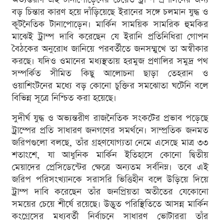
বড় চিন্তার কারণ হয়ে দাঁড়িয়েছে ইরানের সঙ্গে চলমান যুদ্ধ ও
কূটনৈতিক টানাপোড়েন। মার্কিন সাময়িক সামরিক হুমকির
মাঝেই ট্রাম্প দাবি করেছেন যে ইরানি প্রতিনিধিরা গোপন
বৈঠকের অনুরোধ জানিয়ে পরবর্তীতে জনসম্মুখে তা অস্বীকার
করছে। যদিও ওমানের মধ্যস্থতায় হরমুজ প্রণালির সমুদ্র পথ
সম্পর্কিত সীমিত কিছু আলোচনা ছাড়া তেহরান ও
ওয়াশিংটনের মধ্যে বড় কোনো চুক্তির সমঝোতা ঘটেনি বলে
বিভিন্ন সূত্রে নিশ্চিত করা হয়েছে।
সুদীর্ঘ যুদ্ধ ও অভ্যন্তরীণ রাজনৈতিক সংকটের প্রভাব পড়েছে
ট্রাম্পের প্রতি সাধারণ জনগণের সমর্থনে। সাম্প্রতিক জনমত
জরিপগুলো বলছে, তাঁর গ্রহণযোগ্যতা নেমে এসেছে মাত্র ৩৩
শতাংশে, যা আধুনিক মার্কিন ইতিহাসে কোনো দ্বিতীয়
মেয়াদের প্রেসিডেন্টের ক্ষেত্রে অন্যতম সর্বনিম্ন। তবে এই
জরিপ পরিসংখ্যানকে সরাসরি ভিত্তিহীন বলে উড়িয়ে দিয়ে
ট্রাম্প দাবি করেছেন তাঁর জনপ্রিয়তা অতীতের যেকোনো
সময়ের চেয়ে শীর্ষে রয়েছে। উদ্ভূত পরিস্থিতিতে আসন্ন মার্কিন
কংগ্রেসের মধ্যবর্তী নির্বাচনে সাধারণ ভোটাররা তাঁর