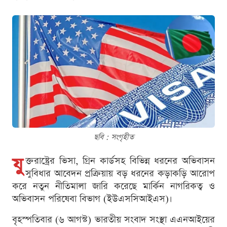
ছবি : সংগৃহীত
যু
ক্তরাষ্ট্রের ভিসা, গ্রিন কার্ডসহ বিভিন্ন ধরনের অভিবাসন
সুবিধার আবেদন প্রক্রিয়ায় বড় ধরনের কড়াকড়ি আরোপ
করে নতুন নীতিমালা জারি করেছে মার্কিন নাগরিকত্ব ও
অভিবাসন পরিষেবা বিভাগ (ইউএসসিআইএস)।
বৃহস্পতিবার (৬ আগস্ট) ভারতীয় সংবাদ সংস্থা এএনআইয়ের