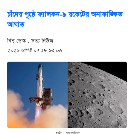
চাঁদের পৃষ্ঠে ফ্যালকন-৯ রকেটের অনাকাঙ্ক্ষিত
আঘাত
বিশ্ব ডেস্ক . সত্য নিউজ
২০২৬ আগস্ট ০৫ ১৮:১৩:০৬
ছবি : সংগৃহীত