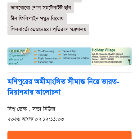
স্কারবোরো শোল স্যাটেলাইট ছবি
চীন ফিলিপাইন সমুদ্র বিরোধ
গিলবার্তো তেওদোরো প্রতিরক্ষা মন্ত্রণালয়
মণিপুরের অমীমাংসিত সীমান্ত নিয়ে ভারত-
মিয়ানমার আলোচনা
বিশ্ব ডেস্ক . সত্য নিউজ
২০২৬ আগস্ট ০৭ ১২:১১:০৩