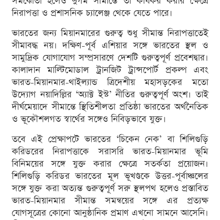
সমঝোতা হলেও দুর্গম সীমান্তে তা কার্যকর করার ক্ষেত্রে
নিরাপত্তা ও প্রশাসনিক চ্যালেঞ্জ থেকে যেতে পারে।
ভারতের জন্য মিয়ানমারের গুরুত্ব শুধু সীমান্ত নিরাপত্তাতেই
সীমাবদ্ধ নয়। দক্ষিণ-পূর্ব এশিয়ার সঙ্গে ভারতের স্থল ও
সামুদ্রিক যোগাযোগ সম্প্রসারণে দেশটি গুরুত্বপূর্ণ প্রবেশদ্বার।
কালাদান মাল্টিমোডাল ট্রানজিট ট্রান্সপোর্ট প্রকল্প এবং
ভারত-মিয়ানমার-থাইল্যান্ড ত্রিদেশীয় মহাসড়কের মতো
উদ্যোগ নয়াদিল্লির ‘অ্যাক্ট ইস্ট’ নীতির গুরুত্বপূর্ণ অংশ। তাই
দীর্ঘমেয়াদে সীমান্তে স্থিতিশীলতা প্রতিষ্ঠা ভারতের অর্থনৈতিক
ও ভূকৌশলগত স্বার্থের সঙ্গেও নিবিড়ভাবে যুক্ত।
তবে এই প্রেক্ষাপটে ভারতের ‘চিকেন নেক’ বা শিলিগুড়ি
করিডরের নিরাপত্তাকে সরাসরি ভারত-মিয়ানমার ভূমি
বিনিময়ের সঙ্গে যুক্ত করার ক্ষেত্রে সতর্কতা প্রয়োজন।
শিলিগুড়ি করিডর ভারতের মূল ভূখণ্ডকে উত্তর-পূর্বাঞ্চলের
সঙ্গে যুক্ত করা অত্যন্ত গুরুত্বপূর্ণ সরু স্থলপথ হলেও প্রস্তাবিত
ভারত-মিয়ানমার সীমান্ত সমন্বয়ের সঙ্গে এর প্রত্যক্ষ
যোগসূত্রের কোনো আনুষ্ঠানিক প্রমাণ এখনো সামনে আসেনি।