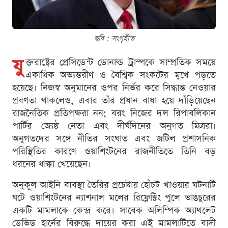
ছবি : সংগৃহীত
যু
ক্তরাষ্ট্রের প্রেসিডেন্ট ডোনাল্ড ট্রাম্পকে সাম্প্রতিক সময়ে
একাধিক অভ্যন্তরীণ ও বৈশ্বিক সংকটের মুখে পড়তে
হয়েছে। নিজস্ব অনুমানের ওপর নির্ভর করে সিদ্ধান্ত নেওয়ার
প্রবণতা থাকলেও, এবার তাঁর প্রধান বাধা হয়ে দাঁড়িয়েছেন
রাজনৈতিক প্রতিপক্ষরা নন; বরং নিজের দল রিপাবলিকান
পার্টির জ্যেষ্ঠ নেতা এবং দীর্ঘদিনের অনুগত মিত্ররা।
অনুগতদের সঙ্গে নীতির সংঘাত এবং জটিল প্রশাসনিক
পরিস্থিতির কারণে ওয়াশিংটনের রাজনীতিতে তিনি বড়
ধরনের ধাক্কা খেয়েছেন।
অনুকূল আইনি ব্যবস্থা তৈরির প্রচেষ্টায় হোঁচট খাওয়ার ঘটনাটি
ঘটে ওয়াশিংটনের ন্যাশনাল মলের রিফ্লেক্টিং পুলে ভাঙচুরের
একটি মামলাকে কেন্দ্র করে। সাবেক অলিম্পিক অ্যাথলেট
ডেভিড হার্নের বিরুদ্ধে দায়ের করা এই মামলাটিতে বাদী