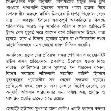
সিএনএনের দাবি অনুযায়ী, ক্ষেপণাস্ত্রের মজুত দ্রুত হ্রাস
পাওয়ার পাশাপাশি ইরানের সম্ভাব্য পাল্টা হামলা নিয়ে
উপসাগরীয় অঞ্চলে মার্কিন মিত্রদের নিরাপত্তা উদ্বেগও বেড়ে
যায়। এ অবস্থায় ইরানের গুরুত্বপূর্ণ অবকাঠামোর বিরুদ্ধে
পরিকল্পিত আরও বড় সামরিক অভিযান থেকে প্রেসিডেন্ট
ট্রাম্প শেষ মুহূর্তে সরে আসেন বলে প্রতিবেদনে উল্লেখ করা
হয়েছে। তবে এ বিষয়ে হোয়াইট হাউস বা প্রেসিডেন্টের দপ্তর
আনুষ্ঠানিকভাবে এমন কোনো কারণ নিশ্চিত করেনি।
অন্যদিকে, যুক্তরাষ্ট্রের প্রতিরক্ষা দপ্তর পেন্টাগন এবং হোয়াইট
হাউস এসব প্রতিবেদনে প্রকাশিত উদ্বেগকে গুরুত্ব দিতে
নারাজ। পেন্টাগনের প্রধান মুখপাত্র শন পারনেল বলেন,
বিশ্বের সবচেয়ে শক্তিশালী সামরিক বাহিনী হিসেবে
যুক্তরাষ্ট্রের প্রয়োজনীয় সব ধরনের সক্ষমতা রয়েছে।
প্রেসিডেন্ট যখন, যেখানে এবং যেভাবে নির্দেশ দেবেন, সে
অনুযায়ী অভিযান পরিচালনার জন্য পর্যাপ্ত অস্ত্র, প্রযুক্তি ও
সামরিক প্রস্তুতি তাদের হাতে রয়েছে।
হোয়াইট হাউসের মুখপাত্র আনা কেলিও একই ধরনের বক্তব্য