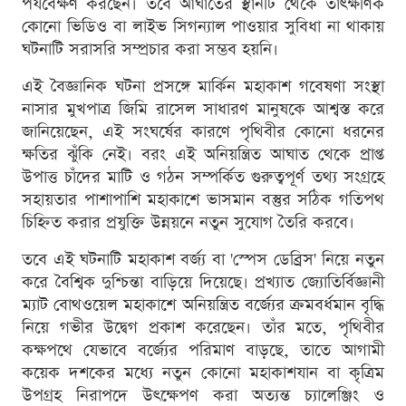
পর্যবেক্ষণ করছেন। তবে আঘাতের স্থানটি থেকে তাত্ক্ষণিক
কোনো ভিডিও বা লাইভ সিগন্যাল পাওয়ার সুবিধা না থাকায়
ঘটনাটি সরাসরি সম্প্রচার করা সম্ভব হয়নি।
এই বৈজ্ঞানিক ঘটনা প্রসঙ্গে মার্কিন মহাকাশ গবেষণা সংস্থা
নাসার মুখপাত্র জিমি রাসেল সাধারণ মানুষকে আশ্বস্ত করে
জানিয়েছেন, এই সংঘর্ষের কারণে পৃথিবীর কোনো ধরনের
ক্ষতির ঝুঁকি নেই। বরং এই অনিয়ন্ত্রিত আঘাত থেকে প্রাপ্ত
উপাত্ত চাঁদের মাটি ও গঠন সম্পর্কিত গুরুত্বপূর্ণ তথ্য সংগ্রহে
সহায়তার পাশাপাশি মহাকাশে ভাসমান বস্তুর সঠিক গতিপথ
চিহ্নিত করার প্রযুক্তি উন্নয়নে নতুন সুযোগ তৈরি করবে।
তবে এই ঘটনাটি মহাকাশ বর্জ্য বা 'স্পেস ডেব্রিস' নিয়ে নতুন
করে বৈশ্বিক দুশ্চিন্তা বাড়িয়ে দিয়েছে। প্রখ্যাত জ্যোতির্বিজ্ঞানী
ম্যাট বোথওয়েল মহাকাশে অনিয়ন্ত্রিত বর্জ্যের ক্রমবর্ধমান বৃদ্ধি
নিয়ে গভীর উদ্বেগ প্রকাশ করেছেন। তাঁর মতে, পৃথিবীর
কক্ষপথে যেভাবে বর্জ্যের পরিমাণ বাড়ছে, তাতে আগামী
কয়েক দশকের মধ্যে নতুন কোনো মহাকাশযান বা কৃত্রিম
উপগ্রহ নিরাপদে উৎক্ষেপণ করা অত্যন্ত চ্যালেঞ্জিং ও