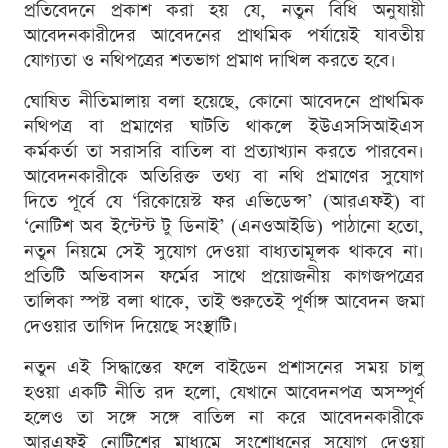
প্রতিবেদনে প্রকাশ করা হয় যে, নতুন বিধি অনুযায়ী
আবেদনকারীদের আবেদনের প্রাথমিক পর্যায়েই যাবতীয়
যোগ্যতা ও নথিপত্রের শতভাগ প্রমাণ দাখিল করতে হবে।
ঘোষিত নীতিমালায় বলা হয়েছে, কোনো আবেদনে প্রাথমিক
নথিপত্র বা প্রমাণের ঘাটতি থাকলে ইউএসসিআইএস
কর্মকর্তা তা সরাসরি বাতিল বা প্রত্যাখ্যান করতে পারবেন।
আবেদনকারীকে অতিরিক্ত তথ্য বা নথি প্রমাণের সুযোগ
দিতে পূর্বে যে ‘রিকোয়েস্ট ফর এভিডেন্স’ (আরএফই) বা
‘নোটিশ অব ইন্টেন্ট টু ডিনাই’ (এনওআইডি) পাঠানো হতো,
নতুন নিয়মে সেই সুযোগ দেওয়া বাধ্যতামূলক থাকবে না।
প্রতিটি অভিবাসন ফর্মের সাথে প্রয়োজনীয় কাগজপত্রের
তালিকা স্পষ্ট বলা থাকে, তাই শুরুতেই পূর্ণাঙ্গ আবেদন জমা
দেওয়ার তাগিদ দিয়েছে সংস্থাটি।
নতুন এই সিদ্ধান্তের ফলে বাইডেন প্রশাসনের সময় চালু
হওয়া একটি নীতি রদ হলো, যেখানে আবেদনপত্র অসম্পূর্ণ
হলেও তা সঙ্গে সঙ্গে বাতিল না করে আবেদনকারীকে
আরএফই নোটিশের মাধ্যমে সংশোধনের সুযোগ দেওয়া