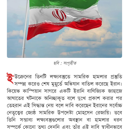
ছবি : সংগৃহীত
ই
উক্রেনের তিনটি লক্ষ্যবস্তুতে সামরিক হামলার প্রস্তুতি
সম্পন্ন করেও শেষ মুহূর্তে অভিযান বাতিল করেছে ইরান।
কিয়েভ কাস্পিয়ান সাগরে একটি ইরানি বাণিজ্যিক জাহাজে
আঘাতের ঘটনাকে অনিচ্ছাকৃত বলে দুঃখ প্রকাশ করার পর
তেহরান এই সিদ্ধান্ত নেয় বলে দাবি করেছেন ইরানের সর্বোচ্চ
নেতৃত্বের জ্যেষ্ঠ সামরিক উপদেষ্টা মোহসেন রেজায়ি। তবে
তিনি সম্ভাব্য লক্ষ্যবস্তুগুলোর অবস্থান বা হামলার ধরন
সম্পর্কে কোনো তথ্য দেননি এবং তাঁর এই দাবি স্বাধীনভাবে