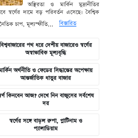
লঙ্কা প্রিমিয়ার লিগে ভারতীয় কিংবদন্তির
অস্থিরতা ও মার্কিন মুদ্রানীতির
আগমন, মালিকানায় বড় চমক
ভাবে স্বর্ণের দামে বড় পরিবর্তন এসেছে। বৈশ্বিক
বিস্তারিত
থনৈতিক চাপ, মূল্যস্ফীতি...
জুলাই কার-এ নিয়ে বিভাজন করলে অর্জন
হারিয়ে যাবে: স্বরাষ্ট্রমন্ত্রী
বিশ্ববাজারের পথ ধরে দেশীয় বাজারেও স্বর্ণের
আগামী ৪৮ ঘণ্টার আবহাওয়ার চিত্র: ঝোড়ো
অস্বাভাবিক মূল্যবৃদ্ধি
বৃষ্টি নিয়ে সতর্কবার্তা
মার্কিন অর্থনীতি ও ফেডের সিদ্ধান্তের অপেক্ষায়
'মানুষ ভোট দিয়ে এমপি বানিয়েছে,
আন্তর্জাতিক ধাতুর বাজার
বিএনপিকে সত্য মেনে নিতে হবে': রুমিন
ফারহানা
্বর্ণ কিনবেন আজ? দেখে নিন বাজুসের সর্বশেষ
দর
৫ আগস্টের ভরদুপুরে দেশত্যাগ: গণভবন
থেকে ভারতের ফ্লাইট পর্যন্ত যা ঘটেছিল
স্বর্ণের সঙ্গে বাড়ল রুপা, প্লাটিনাম ও
প্যালাডিয়াম
ভারতপ্রেমী হলে দাগি আসামির অপরাধও