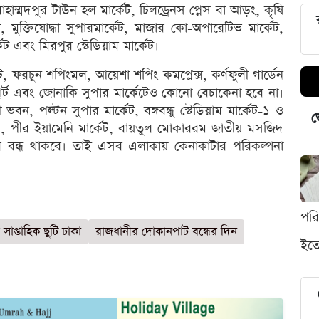
াম্মদপুর টাউন হল মার্কেট, চিলড্রেনস প্লেস বা আড়ং, কৃষি
ট, মুক্তিযোদ্ধা সুপারমার্কেট, মাজার কো-অপারেটিভ মার্কেট,
েট এবং মিরপুর স্টেডিয়াম মার্কেট।
, ফরচুন শপিংমল, আয়েশা শপিং কমপ্লেক্স, কর্ণফুলী গার্ডেন
ি হার্ট এবং জোনাকি সুপার মার্কেটেও কোনো বেচাকেনা হবে না।
বন, পল্টন সুপার মার্কেট, বঙ্গবন্ধু স্টেডিয়াম মার্কেট-১ ও
ভ
র্কেট, পীর ইয়ামেনি মার্কেট, বায়তুল মোকাররম জাতীয় মসজিদ
বার বন্ধ থাকবে। তাই এসব এলাকায় কেনাকাটার পরিকল্পনা
পর
সাপ্তাহিক ছুটি ঢাকা
রাজধানীর দোকানপাট বন্ধের দিন
ইতো