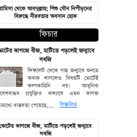
চার বিভাগে দুর্যোগপূর্ণ আবহাওয়ার আশঙ্কায়
আবহাওয়া দপ্তরের বিশেষ সতর্কতা
রামিসা থেকে আবদুল্লাহ: শিশু যৌন নিপীড়নের
বিরুদ্ধে নীরবতার অবসান হোক
হাসিনাকে মাইক দেওয়ায় ভারতকে
ফিচার
কাঠগড়ায় তুললেন সালাহউদ্দিন
বিশ্ববাজারের পথ ধরে দেশীয় বাজারেও
োটের কাগজে বীজ, মাটিতে পড়লেই জন্মাবে
স্বর্ণের অস্বাভাবিক মূল্যবৃদ্ধি
সবজি
লিফলেট থেকে গাছ জন্মাবে শুনতে
গ্যাস ও বিদ্যুৎ সংকট মোকাবিলায় নতুন
অবাক লাগলেও বিষয়টি মোটেই
আশার খবর দিলেন জ্বালানিমন্ত্রী
কল্পকাহিনি নয়। আধুনিক
িবেশবান্ধব প্রযুক্তির কল্যাণে এমন কাগজ
নদীদূষণ দূর করতে না পারলে ভবিষ্যৎ
বিস্তারিত
মধ্যে বাস্তবতা পেয়েছে,...
প্রজন্মের কাছে জবাব দিতে হবে: প্রধানমন্ত্রী
তারেক রহমান
ভোটের কাগজে বীজ, মাটিতে পড়লেই জন্মাবে
ফ্যাসিবাদবিরোধী সব শক্তির জাতীয় ঐক্য
সবজি