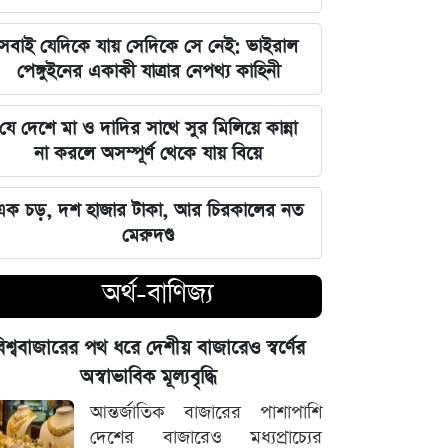
বজায় রাখা এখন সময়ের দাবি: মাহদী
আমিন
সবাই যেদিকে যায় সেদিকে সে নেই: ভাইরাল
পেঙ্গুইনের একাকী যাত্রার নেপথ্য কাহিনী
ইতিহাসের মালিকানা কারও একার নয়, ৫
আগস্টের বিজয় সাধারণ মানুষের: সাইদুর
যে দেশে মা ও দাদির সাথে সুর মিলিয়ে কান্না
রহমান লিটল
না করলে অসম্পূর্ণ থেকে যায় বিয়ে
দেবিদ্বার ম্যানেজিং কমিটির সভাপতি
এক চড়, দশ হাজার টাকা, আর চিরকালের নত
নির্বাচিত মিজানুর রহমান মাস্টার
মেরুদণ্ড
জুলাইয়ের চেতনাকে হৃদয়ে ধারণ করতে
অর্থ-বাণিজ্য
হবে, যেন তা হারিয়ে না যায়: ভারপ্রাপ্ত
রাষ্ট্রপতি
িশ্ববাজারের পথ ধরে দেশীয় বাজারেও স্বর্ণের
ভারত সরকারের আলটিমেটামের মুখে
অস্বাভাবিক মূল্যবৃদ্ধি
নতিস্বীকার, ভুল স্বীকার করল মেটা
আন্তর্জাতিক বাজারের পাশাপাশি
দেশের বাজারেও মধ্যপ্রাচ্যের