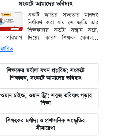
পরিবর্তন, প্রবাসীদের জন্য জরুরি বার্তা
সংকটে আমাদের ভবিষ্যৎ
একটি জাতির সভ্যতার মানদণ্ড
২০২৩ সালের ইসরায়েলি হামলার ক্ষত:
নির্ধারণ করা যায় সে জাতি তার
আড়াই বছর পর উদ্ধার ৪০ শিশুর
শিক্ষকদের কতটা সম্মান করে,
দেহাবশেষ
ই পরিমাপ দিয়ে। কারণ শিক্ষক কেবল...
স্তারিত
জুলাই শহীদদের কবর বাঁধানোর বরাদ্দও
মেরে খেয়েছে অন্তর্বর্তী সরকার: ইশরাক
হোসেন
শিক্ষকের মর্যাদা যখন প্রশ্নবিদ্ধ: সংকটে
শিক্ষাঙ্গন, সংকটে আমাদের ভবিষ্যৎ
শেয়ারবাজারে আর্থিক কেলেঙ্কারির তদন্তের
বড় আপডেট জানাল দুদক
‘ওয়ান চাইল্ড, ওয়ান ট্রি’: সবুজ ভবিষ্যৎ গড়ার
শিক্ষা
যুদ্ধের বড় প্রস্তুতি নিচ্ছে ইরান, আকাশ
প্রতিরক্ষা ও অস্ত্র ব্যবস্থার ব্যাপক
শিক্ষকের মর্যাদা ও প্রশাসনিক সংস্কৃতির
আধুনিকায়ন
সীমারেখা