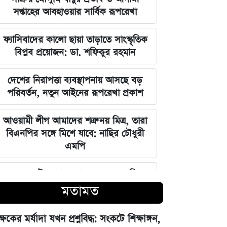
সপ্তাহের আবহাওয়ার সার্বিক রূপরেখা
ফ্যাসিবাদের কালো ছায়া তাড়াতে সাংস্কৃতিক
বিপ্লব প্রয়োজন: ডা. শফিকুর রহমান
দেশের নিরাপত্তা ব্যবস্থাপনায় আসছে বড়
পরিবর্তন, নতুন আইনের রূপরেখা প্রকাশ
আওয়ামী লীগ আমাদের শত্রু নয় মিত্র, তারা
বিএনপির সঙ্গে মিশে যাবে: নাছির চৌধুরী
এমপি
ঘরে বসেই যেভাবে জানবেন এসএসসির
ফলাফল, ১০ আগস্ট প্রকাশের ঘোষণা
মতামত
মার্কিন ইমিগ্রেশন সার্ভিস বিভাগে বড়
ক্ষকের মর্যাদা যখন প্রশ্নবিদ্ধ: সংকটে শিক্ষাঙ্গন,