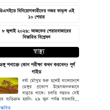
জুলাই স্মৃতি জাদুঘর উদ্বোধন করলেন
প্রধানমন্ত্রী তারেক রহমান
ডিএসইতে বিনিয়োগকারীদের নজর কাড়ল এই
১০ শেয়ার
মার্কিন ক্ষেপণাস্ত্র মজুত নিয়ে নতুন তথ্য, কী
বলছে সিএনএন
৮ জুলাই ২০২৬: আজকের শেয়ারবাজারের
বিস্তারিত বিশ্লেষণ
সালমানের অবয়ব পরিবর্তনের আসল কারণ
ও ষাটোর্ধ্বদের ওজন কমানোর সঠিক নিয়ম
স্বাস্থ্য
৫ আগস্ট বিজয়ের দিন, ভিন্নমত যেন
েঙ্গু শনাক্তে কোন পরীক্ষা কখন করবেন? পূর্ণ
শত্রুতায় রূপ না নেয়: প্রধানমন্ত্রী তারেক
গাইড
রহমান
বর্ষা মৌসুম শুরু হলেই বাংলাদেশে
ডেঙ্গুর প্রকোপ উদ্বেগজনকভাবে
নিজস্ব অর্থায়নে খালের ওপর বাঁশের সাঁকো
বাড়তে থাকে। চলতি বছরও সেই
বানিয়ে দিলেন ইউপি চেয়ারম্যান পদপ্রার্থী
্রের ব্যতিক্রম হয়নি। ২৯ জুন পর্যন্ত সরকারি...
শেখ আলমগীর
স্তারিত