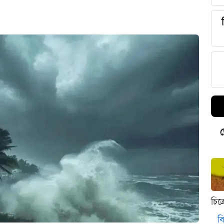
ড
চিত
বি