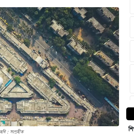
শি
ছবি : সংগৃহীত