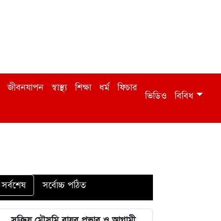
জীবনযাপন
স্বাস্থ্য
শিক্ষা
ধর্ম
ফিচার
ভিডিও
বিবিধ
সর্বশেষ
সর্বোচ্চ পঠিত
সক্রিয় মৌসুমি বায়ুর প্রভাব ও আগামী