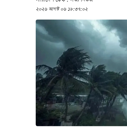
২০২৬ আগস্ট ০৬ ১৮:৩৭:০২