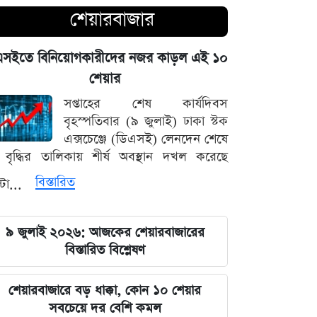
চোখ এড়িয়ে যায় দিল্লির: রুহুল কবির
শেয়ারবাজার
রিজভী
এসইতে বিনিয়োগকারীদের নজর কাড়ল এই ১০
বাংলাদেশ আর কোনো দেশের 'ক্লায়েন্ট স্টেট'
শেয়ার
থাকবে না: পররাষ্ট্রমন্ত্রী ড. খলিলুর রহমান
সপ্তাহের শেষ কার্যদিবস
এক ক্লিকেই ফোন-ল্যাপটপের নিয়ন্ত্রণ নিচ্ছে
বৃহস্পতিবার (৯ জুলাই) ঢাকা স্টক
হ্যাকাররা, পপ-আপ আপডেট নিয়ে কড়া
এক্সচেঞ্জে (ডিএসই) লেনদেন শেষে
হুঁশিয়ারি
বৃদ্ধির তালিকায় শীর্ষ অবস্থান দখল করেছে
বিস্তারিত
্টা...
চাঁদের পৃষ্ঠে ফ্যালকন-৯ রকেটের
অনাকাঙ্ক্ষিত আঘাত
৯ জুলাই ২০২৬: আজকের শেয়ারবাজারের
আবু সাঈদের ছবি ছাড়া কোনো ডকুমেন্টারি
বিস্তারিত বিশ্লেষণ
হতে পারে না: ভারপ্রাপ্ত রাষ্ট্রপতি হাফিজ
উদ্দিন
শেয়ারবাজারে বড় ধাক্কা, কোন ১০ শেয়ার
সবচেয়ে দর বেশি কমল