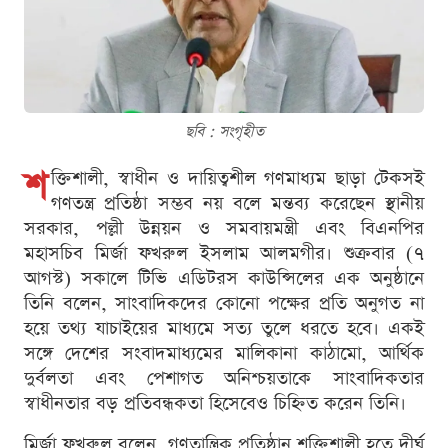
ছবি : সংগৃহীত
শ
ক্তিশালী, স্বাধীন ও দায়িত্বশীল গণমাধ্যম ছাড়া টেকসই
গণতন্ত্র প্রতিষ্ঠা সম্ভব নয় বলে মন্তব্য করেছেন স্থানীয়
সরকার, পল্লী উন্নয়ন ও সমবায়মন্ত্রী এবং বিএনপির
মহাসচিব মির্জা ফখরুল ইসলাম আলমগীর। শুক্রবার (৭
আগস্ট) সকালে টিভি এডিটরস কাউন্সিলের এক অনুষ্ঠানে
তিনি বলেন, সাংবাদিকদের কোনো পক্ষের প্রতি অনুগত না
হয়ে তথ্য যাচাইয়ের মাধ্যমে সত্য তুলে ধরতে হবে। একই
সঙ্গে দেশের সংবাদমাধ্যমের মালিকানা কাঠামো, আর্থিক
দুর্বলতা এবং পেশাগত অনিশ্চয়তাকে সাংবাদিকতার
স্বাধীনতার বড় প্রতিবন্ধকতা হিসেবেও চিহ্নিত করেন তিনি।
মির্জা ফখরুল বলেন, গণতান্ত্রিক প্রতিষ্ঠান শক্তিশালী হতে দীর্ঘ