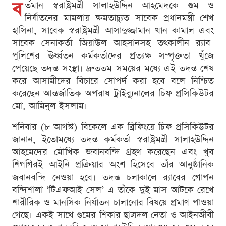
ব
র্তমান স্বরাষ্ট্রমন্ত্রী সালাহউদ্দিন আহমেদকে গুম ও
নির্যাতনের মামলায় ক্ষমতাচ্যুত সাবেক প্রধানমন্ত্রী শেখ
হাসিনা, সাবেক স্বরাষ্ট্রমন্ত্রী আসাদুজ্জামান খান কামাল এবং
সাবেক সেনাকর্তা জিয়াউল আহসানসহ তৎকালীন র‍্যাব-
পুলিশের ঊর্ধ্বতন কর্মকর্তাদের প্রত্যক্ষ সম্পৃক্ততা খুঁজে
পেয়েছে তদন্ত সংস্থা। দ্রুততম সময়ের মধ্যে এই তদন্ত শেষ
করে আসামীদের বিচারে সোপর্দ করা হবে বলে নিশ্চিত
করেছেন আন্তর্জাতিক অপরাধ ট্রাইব্যুনালের চিফ প্রসিকিউটর
মো. আমিনুল ইসলাম।
শনিবার (৮ আগস্ট) বিকেলে এক ব্রিফিংয়ে চিফ প্রসিকিউটর
জানান, ইতোমধ্যে তদন্ত কর্মকর্তা স্বরাষ্ট্রমন্ত্রী সালাহউদ্দিন
আহমেদের মৌখিক জবানবন্দি গ্রহণ করেছেন এবং খুব
শিগগিরই আইনি প্রক্রিয়ার অংশ হিসেবে তাঁর আনুষ্ঠানিক
জবানবন্দি নেওয়া হবে। তদন্ত চলাকালে র‍্যাবের গোপন
বন্দিশালা ‘টিএফআই সেল’-এ তাঁকে দুই মাস আটকে রেখে
শারীরিক ও মানসিক নির্যাতন চালানোর বিষয়ে প্রমাণ পাওয়া
গেছে। একই সাথে গুমের শিকার ছাত্রদল নেতা ও আইনজীবী