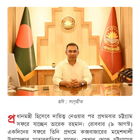
ছবি : সংগৃহীত
প্র
ধানমন্ত্রী হিসেবে দায়িত্ব নেওয়ার পর প্রথমবার চট্টগ্রাম
সফরে যাচ্ছেন তারেক রহমান। রোববার (৯ আগস্ট)
একদিনের সফরে তিনি প্রথমে কক্সবাজারের মহেশখালী
উপজেলার মাতারবাড়িতে যাবেন। সেখান থেকে চট্টগ্রামের