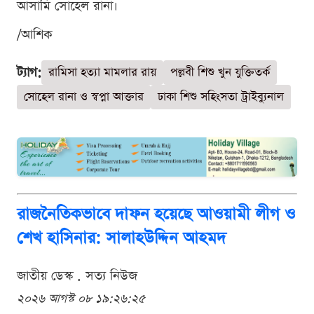
আসামি সোহেল রানা।
/আশিক
ট্যাগ:
রামিসা হত্যা মামলার রায়
পল্লবী শিশু খুন যুক্তিতর্ক
সোহেল রানা ও স্বপ্না আক্তার
ঢাকা শিশু সহিংসতা ট্রাইব্যুনাল
রাজনৈতিকভাবে দাফন হয়েছে আওয়ামী লীগ ও
শেখ হাসিনার: সালাহউদ্দিন আহমদ
জাতীয় ডেস্ক . সত্য নিউজ
২০২৬ আগস্ট ০৮ ১৯:২৬:২৫