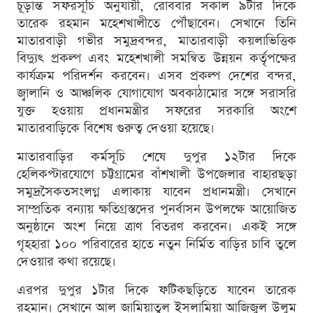
চূড়ান্ত সফরসূচি অনুযায়ী, রোববার সকাল ৯টার দিকে
তারেক রহমান মহেশখালীতে পৌঁছাবেন। সেখানে তিনি
মাতারবাড়ী গভীর সমুদ্রবন্দর, মাতারবাড়ী কয়লাভিত্তিক
বিদ্যুৎ প্রকল্প এবং মহেশখালী সমন্বিত উন্নয়ন কর্তৃপক্ষের
কার্যক্রম পরিদর্শন করবেন। এসব প্রকল্প দেশের বন্দর,
জ্বালানি ও আঞ্চলিক যোগাযোগ অবকাঠামোর সঙ্গে সরাসরি
যুক্ত হওয়ায় প্রধানমন্ত্রীর সফরের সরকারি অংশে
মাতারবাড়িকে বিশেষ গুরুত্ব দেওয়া হয়েছে।
মাতারবাড়ির কর্মসূচি শেষে দুপুর ১২টার দিকে
হেলিকপ্টারযোগে চট্টগ্রামের বাঁশখালী উপজেলার বাহারছড়া
সমুদ্রসৈকতসংলগ্ন এলাকায় যাবেন প্রধানমন্ত্রী। সেখানে
সাম্প্রতিক বন্যায় ক্ষতিগ্রস্তদের পুনর্বাসন উপলক্ষে আয়োজিত
অনুষ্ঠানে অংশ নিয়ে ত্রাণ বিতরণ করবেন। একই সঙ্গে
গৃহহারা ১০০ পরিবারের হাতে নতুন নির্মিত বাড়ির চাবি তুলে
দেওয়ার কথা রয়েছে।
এরপর দুপুর ১টার দিকে ফটিকছড়িতে যাবেন তারেক
রহমান। সেখানে আল জামিয়াতুল ইসলামিয়া আজিজুল উলুম