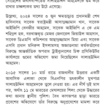
সোহেলের জবানবন্দিতেও সালাহউদ্দিন আহমেদকে গুম করে
রাখার চাঞ্চল্যকর তথ্য উঠে এসেছে।
উল্লেখ্য, ২০২৪ সালের ৩ জুন ক্ষমতাচ্যুত প্রধানমন্ত্রী শেখ
হাসিনাসহ সাবেক স্বরাষ্ট্রমন্ত্রী আসাদুজ্জামান খান, সাবেক
আইজিপি বেনজীর আহমেদ, সাবেক আইজিপি এ কে এম
শহিদুল হক, বরখাস্তকৃত মেজর জেনারেল জিয়াউল আহসান,
সাবেক ডিএমপি কমিশনার আছাদুজ্জামান মিয়া এবং সাবেক
এসবি প্রধান মনিরুল ইসলামসহ অজ্ঞাতনামা কর্মকর্তাদের
বিরুদ্ধে আন্তর্জাতিক অপরাধ ট্রাইব্যুনালের চিফ প্রসিকিউটর
কার্যালয়ে গুমের অভিযোগ জমা দিয়েছিলেন সালাহউদ্দিন
আহমেদ।
২০১৫ সালের ১০ মার্চ রাতে রাজধানীর উত্তরার একটি
আবাসিক এলাকা থেকে বিএনপির তৎকালীন মুখপাত্র
সালাহউদ্দিন আহমেদকে তুলে নেওয়া হয়। এর দীর্ঘ দুই মাস
পর, অর্থাৎ ১১ মে ভারতের মেঘালয়ের শিলং থেকে উদ্ধারের
কথা জানায় স্থানীয় পুলিশ। বৈধ কাগজপত্র ছাড়া ভারতে
প্রবেশের অভিযোগে তাঁর বিরুদ্ধে অনুপ্রবেশের মামলা করে