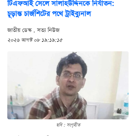
টিএফআই সেলে সালাহউদ্দিনকে নির্যাতন:
চূড়ান্ত চার্জশিটের পথে ট্রাইব্যুনাল
জাতীয় ডেস্ক . সত্য নিউজ
২০২৬ আগস্ট ০৮ ১৯:১৯:১৫
ছবি : সংগৃহীত