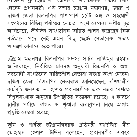
রেডিসন ব্লু হোটেলে বিএনপির সাংগঠনিক সভায় যোগ
দেবেন প্রধানমন্ত্রী। এই সভায় চট্টগ্রাম মহানগর, উত্তর ও
দক্ষিণ জেলা বিএনপির পাশাপাশি ১১টি অঙ্গ ও সহযোগী
সংগঠনের বিভিন্ন পর্যায়ের নেতারা অংশ নেবেন। দলীয় সূত্র
জানিয়েছে, দীর্ঘদিন সাংগঠনিক দায়িত্ব পালন করেছেন কিন্তু
বর্তমানে পদে নেই—এমন কিছু জ্যেষ্ঠ নেতাকেও সভায়
আমন্ত্রণ জানানো হতে পারে।
চট্টগ্রাম মহানগর বিএনপির সদস্য সচিব নাজিমুর রহমান
জানিয়েছেন, নির্ধারিত মানদণ্ড অনুযায়ী বিএনপি ও অঙ্গ-
সহযোগী সংগঠনের দায়িত্বশীল নেতারা সভায় অংশ নেবেন।
দক্ষিণ জেলা বিএনপির নেতারাও জানিয়েছেন, বাঁশখালীর
কর্মসূচি জনসভা না হলেও প্রধানমন্ত্রীকে এক নজর দেখতে
বিপুলসংখ্যক মানুষের উপস্থিতির সম্ভাবনা রয়েছে। এ কারণে
স্থানীয় পর্যায়ে স্বাগত ও শৃঙ্খলা ব্যবস্থাপনা নিয়ে আগাম
প্রস্তুতি নেওয়া হয়েছে।
ভূমি ও পার্বত্য চট্টগ্রামবিষয়ক প্রতিমন্ত্রী ব্যারিস্টার মীর
মোহাম্মদ হেলাল উদ্দিন বলেছেন, প্রধানমন্ত্রীর সফরে