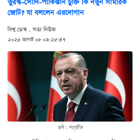
তুরস্ক-সৌদি-পাকিস্তান চুক্তি কি নতুন সামরিক
জোট? যা বললেন এরদোগান
বিশ্ব ডেস্ক . সত্য নিউজ
২০২৬ আগস্ট ০৮ ০৯:২৫:৪৭
ছবি : সংগৃহীত