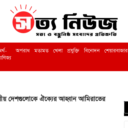
র্থ-
অপরাধ
মতামত
খেলা
প্রযুক্তি
বিনোদন
শেয়ারবাজার
াণিজ্য
গরীয় দেশগুলোকে ঐক্যের আহ্বান আমিরাতের