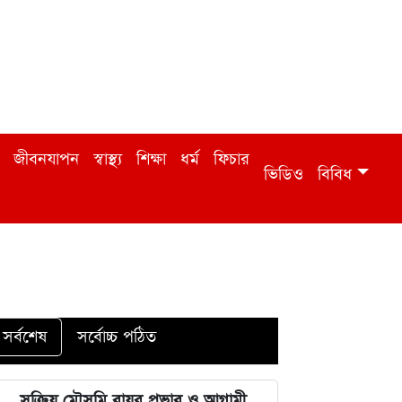
জীবনযাপন
স্বাস্থ্য
শিক্ষা
ধর্ম
ফিচার
ভিডিও
বিবিধ
সর্বশেষ
সর্বোচ্চ পঠিত
সক্রিয় মৌসুমি বায়ুর প্রভাব ও আগামী