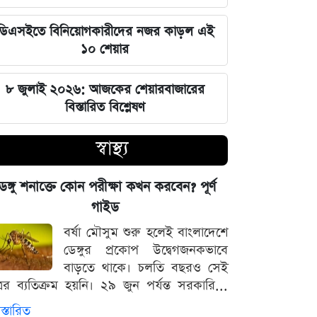
জুলাই স্মৃতি জাদুঘর উদ্বোধন করলেন
প্রধানমন্ত্রী তারেক রহমান
ডিএসইতে বিনিয়োগকারীদের নজর কাড়ল এই
১০ শেয়ার
মার্কিন ক্ষেপণাস্ত্র মজুত নিয়ে নতুন তথ্য, কী
বলছে সিএনএন
৮ জুলাই ২০২৬: আজকের শেয়ারবাজারের
বিস্তারিত বিশ্লেষণ
সালমানের অবয়ব পরিবর্তনের আসল কারণ
ও ষাটোর্ধ্বদের ওজন কমানোর সঠিক নিয়ম
স্বাস্থ্য
৫ আগস্ট বিজয়ের দিন, ভিন্নমত যেন
েঙ্গু শনাক্তে কোন পরীক্ষা কখন করবেন? পূর্ণ
শত্রুতায় রূপ না নেয়: প্রধানমন্ত্রী তারেক
গাইড
রহমান
বর্ষা মৌসুম শুরু হলেই বাংলাদেশে
ডেঙ্গুর প্রকোপ উদ্বেগজনকভাবে
নিজস্ব অর্থায়নে খালের ওপর বাঁশের সাঁকো
বাড়তে থাকে। চলতি বছরও সেই
বানিয়ে দিলেন ইউপি চেয়ারম্যান পদপ্রার্থী
্রের ব্যতিক্রম হয়নি। ২৯ জুন পর্যন্ত সরকারি...
শেখ আলমগীর
স্তারিত