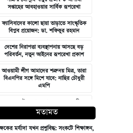
সপ্তাহের আবহাওয়ার সার্বিক রূপরেখা
ফ্যাসিবাদের কালো ছায়া তাড়াতে সাংস্কৃতিক
বিপ্লব প্রয়োজন: ডা. শফিকুর রহমান
দেশের নিরাপত্তা ব্যবস্থাপনায় আসছে বড়
পরিবর্তন, নতুন আইনের রূপরেখা প্রকাশ
আওয়ামী লীগ আমাদের শত্রু নয় মিত্র, তারা
বিএনপির সঙ্গে মিশে যাবে: নাছির চৌধুরী
এমপি
ঘরে বসেই যেভাবে জানবেন এসএসসির
ফলাফল, ১০ আগস্ট প্রকাশের ঘোষণা
মতামত
মার্কিন ইমিগ্রেশন সার্ভিস বিভাগে বড়
ক্ষকের মর্যাদা যখন প্রশ্নবিদ্ধ: সংকটে শিক্ষাঙ্গন,