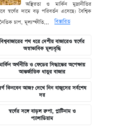
লঙ্কা প্রিমিয়ার লিগে ভারতীয় কিংবদন্তির
অস্থিরতা ও মার্কিন মুদ্রানীতির
আগমন, মালিকানায় বড় চমক
ভাবে স্বর্ণের দামে বড় পরিবর্তন এসেছে। বৈশ্বিক
বিস্তারিত
থনৈতিক চাপ, মূল্যস্ফীতি...
জুলাই কার-এ নিয়ে বিভাজন করলে অর্জন
হারিয়ে যাবে: স্বরাষ্ট্রমন্ত্রী
বিশ্ববাজারের পথ ধরে দেশীয় বাজারেও স্বর্ণের
আগামী ৪৮ ঘণ্টার আবহাওয়ার চিত্র: ঝোড়ো
অস্বাভাবিক মূল্যবৃদ্ধি
বৃষ্টি নিয়ে সতর্কবার্তা
মার্কিন অর্থনীতি ও ফেডের সিদ্ধান্তের অপেক্ষায়
'মানুষ ভোট দিয়ে এমপি বানিয়েছে,
আন্তর্জাতিক ধাতুর বাজার
বিএনপিকে সত্য মেনে নিতে হবে': রুমিন
ফারহানা
্বর্ণ কিনবেন আজ? দেখে নিন বাজুসের সর্বশেষ
দর
৫ আগস্টের ভরদুপুরে দেশত্যাগ: গণভবন
থেকে ভারতের ফ্লাইট পর্যন্ত যা ঘটেছিল
স্বর্ণের সঙ্গে বাড়ল রুপা, প্লাটিনাম ও
প্যালাডিয়াম
ভারতপ্রেমী হলে দাগি আসামির অপরাধও