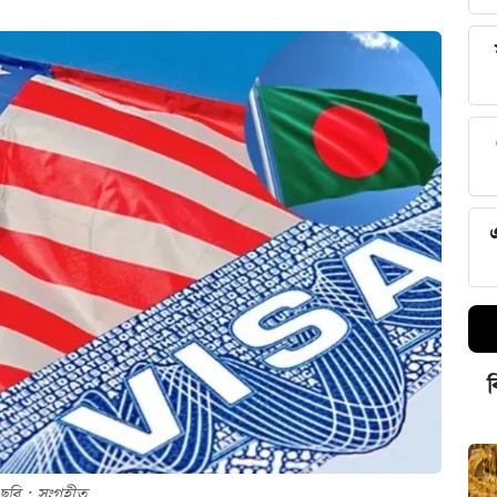
ব
ছবি : সংগৃহীত