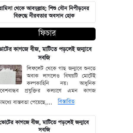
চার বিভাগে দুর্যোগপূর্ণ আবহাওয়ার আশঙ্কায়
আবহাওয়া দপ্তরের বিশেষ সতর্কতা
রামিসা থেকে আবদুল্লাহ: শিশু যৌন নিপীড়নের
বিরুদ্ধে নীরবতার অবসান হোক
হাসিনাকে মাইক দেওয়ায় ভারতকে
ফিচার
কাঠগড়ায় তুললেন সালাহউদ্দিন
বিশ্ববাজারের পথ ধরে দেশীয় বাজারেও
োটের কাগজে বীজ, মাটিতে পড়লেই জন্মাবে
স্বর্ণের অস্বাভাবিক মূল্যবৃদ্ধি
সবজি
লিফলেট থেকে গাছ জন্মাবে শুনতে
গ্যাস ও বিদ্যুৎ সংকট মোকাবিলায় নতুন
অবাক লাগলেও বিষয়টি মোটেই
আশার খবর দিলেন জ্বালানিমন্ত্রী
কল্পকাহিনি নয়। আধুনিক
িবেশবান্ধব প্রযুক্তির কল্যাণে এমন কাগজ
নদীদূষণ দূর করতে না পারলে ভবিষ্যৎ
বিস্তারিত
মধ্যে বাস্তবতা পেয়েছে,...
প্রজন্মের কাছে জবাব দিতে হবে: প্রধানমন্ত্রী
তারেক রহমান
ভোটের কাগজে বীজ, মাটিতে পড়লেই জন্মাবে
ফ্যাসিবাদবিরোধী সব শক্তির জাতীয় ঐক্য
সবজি