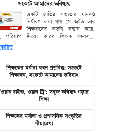
পরিবর্তন, প্রবাসীদের জন্য জরুরি বার্তা
সংকটে আমাদের ভবিষ্যৎ
একটি জাতির সভ্যতার মানদণ্ড
২০২৩ সালের ইসরায়েলি হামলার ক্ষত:
নির্ধারণ করা যায় সে জাতি তার
আড়াই বছর পর উদ্ধার ৪০ শিশুর
শিক্ষকদের কতটা সম্মান করে,
দেহাবশেষ
ই পরিমাপ দিয়ে। কারণ শিক্ষক কেবল...
স্তারিত
জুলাই শহীদদের কবর বাঁধানোর বরাদ্দও
মেরে খেয়েছে অন্তর্বর্তী সরকার: ইশরাক
হোসেন
শিক্ষকের মর্যাদা যখন প্রশ্নবিদ্ধ: সংকটে
শিক্ষাঙ্গন, সংকটে আমাদের ভবিষ্যৎ
শেয়ারবাজারে আর্থিক কেলেঙ্কারির তদন্তের
বড় আপডেট জানাল দুদক
‘ওয়ান চাইল্ড, ওয়ান ট্রি’: সবুজ ভবিষ্যৎ গড়ার
শিক্ষা
যুদ্ধের বড় প্রস্তুতি নিচ্ছে ইরান, আকাশ
প্রতিরক্ষা ও অস্ত্র ব্যবস্থার ব্যাপক
শিক্ষকের মর্যাদা ও প্রশাসনিক সংস্কৃতির
আধুনিকায়ন
সীমারেখা