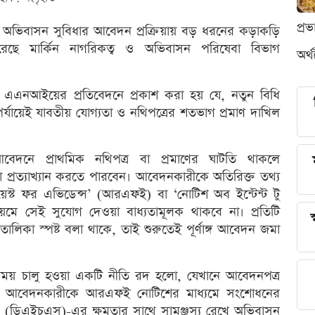
প্র
 ধরনের অভিবাসন সুবিধার আবেদন প্রক্রিয়ায় বড় ধরনের কড়াকড়ি
ছে মার্কিন নাগরিকত্ব ও অভিবাসন পরিষেবা বিভাগ
অর্
থা এএনআইয়ের প্রতিবেদনে প্রকাশ করা হয় যে, নতুন বিধি
যায়েই যাবতীয় যোগ্যতা ও নথিপত্রের শতভাগ প্রমাণ দাখিল
দনে প্রাথমিক নথিপত্র বা প্রমাণের ঘাটতি থাকলে
প্রত্যাখ্যান করতে পারবেন। আবেদনকারীকে অতিরিক্ত তথ্য
োয়েস্ট ফর এভিডেন্স’ (আরএফই) বা ‘নোটিশ অব ইন্টেন্ট টু
ে সেই সুযোগ দেওয়া বাধ্যতামূলক থাকবে না। প্রতিটি
স
ালিকা স্পষ্ট বলা থাকে, তাই শুরুতেই পূর্ণাঙ্গ আবেদন জমা
র সময় চালু হওয়া একটি নীতি রদ হলো, যেখানে আবেদনপত্র
 করে আবেদনকারীকে আরএফই নোটিশের মাধ্যমে সংশোধনের
াগ (ডিএইচএস)-এর ক্ষমতার সাথে সামঞ্জস্য রেখে অভিবাসন