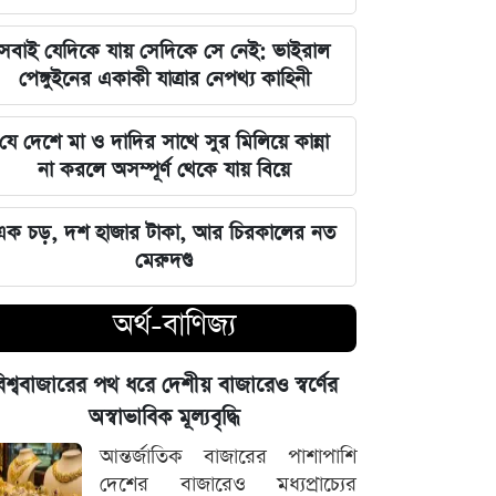
বজায় রাখা এখন সময়ের দাবি: মাহদী
আমিন
সবাই যেদিকে যায় সেদিকে সে নেই: ভাইরাল
পেঙ্গুইনের একাকী যাত্রার নেপথ্য কাহিনী
ইতিহাসের মালিকানা কারও একার নয়, ৫
আগস্টের বিজয় সাধারণ মানুষের: সাইদুর
যে দেশে মা ও দাদির সাথে সুর মিলিয়ে কান্না
রহমান লিটল
না করলে অসম্পূর্ণ থেকে যায় বিয়ে
দেবিদ্বার ম্যানেজিং কমিটির সভাপতি
এক চড়, দশ হাজার টাকা, আর চিরকালের নত
নির্বাচিত মিজানুর রহমান মাস্টার
মেরুদণ্ড
জুলাইয়ের চেতনাকে হৃদয়ে ধারণ করতে
অর্থ-বাণিজ্য
হবে, যেন তা হারিয়ে না যায়: ভারপ্রাপ্ত
রাষ্ট্রপতি
িশ্ববাজারের পথ ধরে দেশীয় বাজারেও স্বর্ণের
ভারত সরকারের আলটিমেটামের মুখে
অস্বাভাবিক মূল্যবৃদ্ধি
নতিস্বীকার, ভুল স্বীকার করল মেটা
আন্তর্জাতিক বাজারের পাশাপাশি
দেশের বাজারেও মধ্যপ্রাচ্যের