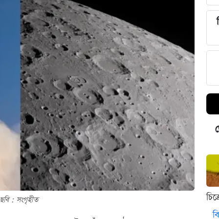
ড
চিত
ছবি : সংগৃহীত
বি