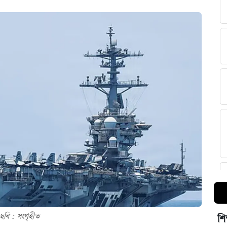
ছবি : সংগৃহীত
শি