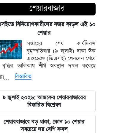
চোখ এড়িয়ে যায় দিল্লির: রুহুল কবির
শেয়ারবাজার
রিজভী
এসইতে বিনিয়োগকারীদের নজর কাড়ল এই ১০
বাংলাদেশ আর কোনো দেশের 'ক্লায়েন্ট স্টেট'
শেয়ার
থাকবে না: পররাষ্ট্রমন্ত্রী ড. খলিলুর রহমান
সপ্তাহের শেষ কার্যদিবস
এক ক্লিকেই ফোন-ল্যাপটপের নিয়ন্ত্রণ নিচ্ছে
বৃহস্পতিবার (৯ জুলাই) ঢাকা স্টক
হ্যাকাররা, পপ-আপ আপডেট নিয়ে কড়া
এক্সচেঞ্জে (ডিএসই) লেনদেন শেষে
হুঁশিয়ারি
বৃদ্ধির তালিকায় শীর্ষ অবস্থান দখল করেছে
বিস্তারিত
্টা...
চাঁদের পৃষ্ঠে ফ্যালকন-৯ রকেটের
অনাকাঙ্ক্ষিত আঘাত
৯ জুলাই ২০২৬: আজকের শেয়ারবাজারের
আবু সাঈদের ছবি ছাড়া কোনো ডকুমেন্টারি
বিস্তারিত বিশ্লেষণ
হতে পারে না: ভারপ্রাপ্ত রাষ্ট্রপতি হাফিজ
উদ্দিন
শেয়ারবাজারে বড় ধাক্কা, কোন ১০ শেয়ার
সবচেয়ে দর বেশি কমল