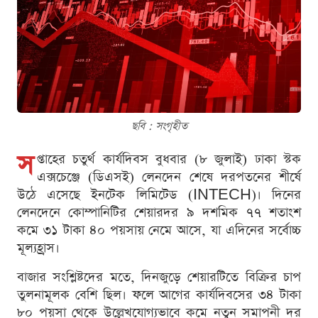
ছবি : সংগৃহীত
স
প্তাহের চতুর্থ কার্যদিবস বুধবার (৮ জুলাই) ঢাকা স্টক
এক্সচেঞ্জে (ডিএসই) লেনদেন শেষে দরপতনের শীর্ষে
উঠে এসেছে ইনটেক লিমিটেড (INTECH)। দিনের
লেনদেনে কোম্পানিটির শেয়ারদর ৯ দশমিক ৭৭ শতাংশ
কমে ৩১ টাকা ৪০ পয়সায় নেমে আসে, যা এদিনের সর্বোচ্চ
মূল্যহ্রাস।
বাজার সংশ্লিষ্টদের মতে, দিনজুড়ে শেয়ারটিতে বিক্রির চাপ
তুলনামূলক বেশি ছিল। ফলে আগের কার্যদিবসের ৩৪ টাকা
৮০ পয়সা থেকে উল্লেখযোগ্যভাবে কমে নতুন সমাপনী দর