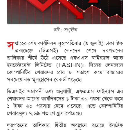
ছবি : সংগৃহীত
স
প্তাহের শেষ কার্যদিবস বৃহস্পতিবার (৯ জুলাই) ঢাকা স্টক
এক্সচেঞ্জে (ডিএসই) লেনদেন শেষে দরপতনের
তালিকায় শীর্ষে উঠে এসেছে এফএএস ফাইন্যান্স অ্যান্ড
ইনভেস্টমেন্ট লিমিটেড (FASFIN)। দিনের লেনদেনে
কোম্পানিটির শেয়ারদর প্রায় ৮ শতাংশ কমে বাজারের
সবচেয়ে বড় মূল্যহ্রাসের রেকর্ড গড়েছে।
ডিএসইর সমাপনী তথ্য অনুযায়ী, এফএএস ফাইন্যান্স-এর
শেয়ারদর আগের কার্যদিবসের ১ টাকা ৩০ পয়সা থেকে কমে
১ টাকা ২০ পয়সায় নেমে এসেছে। এতে কোম্পানিটির
শেয়ারমূল্য ৭.৬৯ শতাংশ হ্রাস পেয়েছে।
দরপতনের তালিকায় দ্বিতীয় অবস্থানে রয়েছে ইনটেক