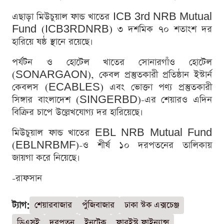
এছাড়া মিউচুয়াল ফান্ড খাতের ICB 3rd NRB Mutual
Fund (ICB3RDNRB) ৩ দশমিক ৭০ শতাংশ দর
হারিয়ে ষষ্ঠ স্থানে রয়েছে।
পর্যটন ও হোটেল খাতের সোনারগাঁও হোটেল
(SONARGAON), কেবল প্রস্তুতকারী প্রতিষ্ঠান ইস্টার্ন
কেবলস (ECABLES) এবং ভোক্তা পণ্য প্রস্তুতকারী
সিঙ্গার বাংলাদেশ (SINGERBD)-এর শেয়ারও এদিন
বিক্রির চাপে উল্লেখযোগ্য দর হারিয়েছে।
মিউচুয়াল ফান্ড খাতের EBL NRB Mutual Fund
(EBLNRBMF)-ও শীর্ষ ১০ দরপতনের তালিকায়
জায়গা করে নিয়েছে।
-রাফসান
ট্যাগ:
শেয়ারবাজার
পুঁজিবাজার
ঢাকা স্টক এক্সচেঞ্জ
ডিএসই
দরপতন
ইনটেক
ফারইস্ট ফাইন্যান্স