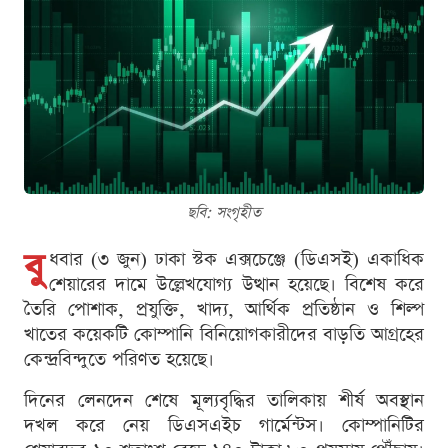
ছবি: সংগৃহীত
বু
ধবার (৩ জুন) ঢাকা স্টক এক্সচেঞ্জে (ডিএসই) একাধিক
শেয়ারের দামে উল্লেখযোগ্য উত্থান হয়েছে। বিশেষ করে
তৈরি পোশাক, প্রযুক্তি, খাদ্য, আর্থিক প্রতিষ্ঠান ও শিল্প
খাতের কয়েকটি কোম্পানি বিনিয়োগকারীদের বাড়তি আগ্রহের
কেন্দ্রবিন্দুতে পরিণত হয়েছে।
দিনের লেনদেন শেষে মূল্যবৃদ্ধির তালিকায় শীর্ষ অবস্থান
দখল করে নেয় ডিএসএইচ গার্মেন্টস। কোম্পানিটির