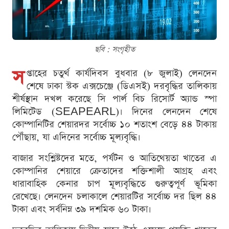
ছবি : সংগৃহীত
স
প্তাহের চতুর্থ কার্যদিবস বুধবার (৮ জুলাই) লেনদেন
শেষে ঢাকা স্টক এক্সচেঞ্জে (ডিএসই) দরবৃদ্ধির তালিকায়
শীর্ষস্থান দখল করেছে সি পার্ল বিচ রিসোর্ট অ্যান্ড স্পা
লিমিটেড (SEAPEARL)। দিনের লেনদেন শেষে
কোম্পানিটির শেয়ারদর সর্বোচ্চ ১০ শতাংশ বেড়ে ৪৪ টাকায়
পৌঁছায়, যা এদিনের সর্বোচ্চ মূল্যবৃদ্ধি।
বাজার সংশ্লিষ্টদের মতে, পর্যটন ও আতিথেয়তা খাতের এ
কোম্পানির শেয়ারে ক্রেতাদের শক্তিশালী আগ্রহ এবং
ধারাবাহিক কেনার চাপ মূল্যবৃদ্ধিতে গুরুত্বপূর্ণ ভূমিকা
রেখেছে। লেনদেন চলাকালে শেয়ারটির সর্বোচ্চ দর ছিল ৪৪
টাকা এবং সর্বনিম্ন ৩৯ দশমিক ৬০ টাকা।