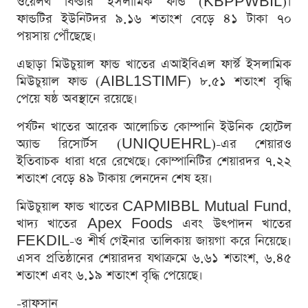
ওয়েলথ বিল্ডার ইসলামিক ফান্ড (KBPPWBIL)।
ফান্ডটির ইউনিটদর ৯.১৬ শতাংশ বেড়ে ৪১ টাকা ৭০
পয়সায় পৌঁছেছে।
এছাড়া মিউচুয়াল ফান্ড খাতের এআইবিএল ফার্স্ট ইসলামিক
মিউচুয়াল ফান্ড (AIBL1STIMF) ৮.৫১ শতাংশ বৃদ্ধি
পেয়ে ষষ্ঠ অবস্থানে রয়েছে।
পর্যটন খাতের আরেক আলোচিত কোম্পানি ইউনিক হোটেল
অ্যান্ড রিসোর্টস (UNIQUEHRL)-এর শেয়ারও
ইতিবাচক ধারা ধরে রেখেছে। কোম্পানিটির শেয়ারদর ৭.২২
শতাংশ বেড়ে ৪৯ টাকায় লেনদেন শেষ হয়।
মিউচুয়াল ফান্ড খাতের CAPMIBBL Mutual Fund,
খাদ্য খাতের Apex Foods এবং উৎপাদন খাতের
FEKDIL-ও শীর্ষ গেইনার তালিকায় জায়গা করে নিয়েছে।
এসব প্রতিষ্ঠানের শেয়ারদর যথাক্রমে ৬.৬১ শতাংশ, ৬.৪৫
শতাংশ এবং ৬.১৯ শতাংশ বৃদ্ধি পেয়েছে।
-রাফসান