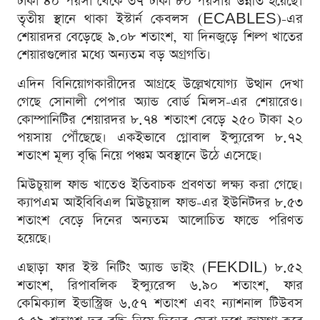
টাকা ৪০ পয়সা থেকে ৩৭ টাকা ৮০ পয়সায় উন্নীত হয়েছে।
তৃতীয় স্থানে থাকা ইস্টার্ন কেবলস (ECABLES)-এর
শেয়ারদর বেড়েছে ৯.০৮ শতাংশ, যা দিনজুড়ে শিল্প খাতের
শেয়ারগুলোর মধ্যে অন্যতম বড় অগ্রগতি।
এদিন বিনিয়োগকারীদের আগ্রহে উল্লেখযোগ্য উত্থান দেখা
গেছে সোনালী পেপার অ্যান্ড বোর্ড মিলস-এর শেয়ারেও।
কোম্পানিটির শেয়ারদর ৮.৭৪ শতাংশ বেড়ে ২৫০ টাকা ২০
পয়সায় পৌঁছেছে। একইভাবে গ্লোবাল ইন্স্যুরেন্স ৮.৭২
শতাংশ মূল্য বৃদ্ধি নিয়ে পঞ্চম অবস্থানে উঠে এসেছে।
মিউচুয়াল ফান্ড খাতেও ইতিবাচক প্রবণতা লক্ষ্য করা গেছে।
ক্যাপএম আইবিবিএল মিউচুয়াল ফান্ড-এর ইউনিটদর ৮.৫৩
শতাংশ বেড়ে দিনের অন্যতম আলোচিত ফান্ডে পরিণত
হয়েছে।
এছাড়া ফার ইস্ট নিটিং অ্যান্ড ডাইং (FEKDIL) ৮.৫২
শতাংশ, রিপাবলিক ইন্স্যুরেন্স ৬.৯০ শতাংশ, ফার
কেমিক্যাল ইন্ডাস্ট্রিজ ৬.৫৭ শতাংশ এবং ন্যাশনাল টিউবস