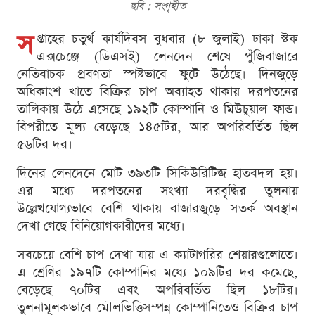
ছবি : সংগৃহীত
স
প্তাহের চতুর্থ কার্যদিবস বুধবার (৮ জুলাই) ঢাকা স্টক
এক্সচেঞ্জে (ডিএসই) লেনদেন শেষে পুঁজিবাজারে
নেতিবাচক প্রবণতা স্পষ্টভাবে ফুটে উঠেছে। দিনজুড়ে
অধিকাংশ খাতে বিক্রির চাপ অব্যাহত থাকায় দরপতনের
তালিকায় উঠে এসেছে ১৯২টি কোম্পানি ও মিউচুয়াল ফান্ড।
বিপরীতে মূল্য বেড়েছে ১৪৫টির, আর অপরিবর্তিত ছিল
৫৬টির দর।
দিনের লেনদেনে মোট ৩৯৩টি সিকিউরিটিজ হাতবদল হয়।
এর মধ্যে দরপতনের সংখ্যা দরবৃদ্ধির তুলনায়
উল্লেখযোগ্যভাবে বেশি থাকায় বাজারজুড়ে সতর্ক অবস্থান
দেখা গেছে বিনিয়োগকারীদের মধ্যে।
সবচেয়ে বেশি চাপ দেখা যায় এ ক্যাটাগরির শেয়ারগুলোতে।
এ শ্রেণির ১৯৭টি কোম্পানির মধ্যে ১০৯টির দর কমেছে,
বেড়েছে ৭০টির এবং অপরিবর্তিত ছিল ১৮টির।
তুলনামূলকভাবে মৌলভিত্তিসম্পন্ন কোম্পানিতেও বিক্রির চাপ