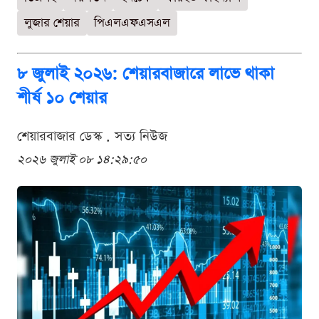
লুজার শেয়ার
পিএলএফএসএল
৮ জুলাই ২০২৬: শেয়ারবাজারে লাভে থাকা
শীর্ষ ১০ শেয়ার
শেয়ারবাজার ডেস্ক . সত্য নিউজ
২০২৬ জুলাই ০৮ ১৪:২৯:৫০