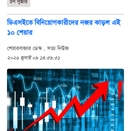
টপ লুজার
ডিএসইতে বিনিয়োগকারীদের নজর কাড়ল এই
১০ শেয়ার
শেয়ারবাজার ডেস্ক . সত্য নিউজ
২০২৬ জুলাই ০৯ ১৪:৫৯:৫১