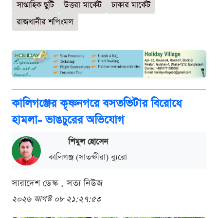
সাপ্তাহিক ছুটি
উত্তরা মার্কেট
ঢাকার মার্কেট
রাজধানীর শপিংমল
কালিগঞ্জের কৃষ্ণনগরে বসতভিটার বিরোধে
হামলা- ভাঙচুরের অভিযোগ
শিমুল হোসেন
কালিগঞ্জ (সাতক্ষীরা) ব্যুরো
সারাদেশ ডেস্ক . সত্য নিউজ
২০২৬ আগস্ট ০৮ ২১:২৭:৫৩