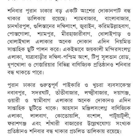
শনিবার পুরান ঢাকার বড় একটি অংশের দোকানপাট বন্ধ
থাকার তালিকায় রয়েছে। শ্যামবাজার, বাংলাবাজার,
চানখাঁরপুল, গুলিস্তানের দক্ষিণাংশ, জুরাইন, করিমউল্লাহবাগ,
পোস্তগোলা, শ্যামপুর, মীরহাজারীবাগ, ধোলাইপাড় ও
ধোলাইখাল এলাকার অনেক দোকান এদিন নিয়মিত
সাপ্তাহিক ছুটি পালন করে। একইভাবে জয়কালী মন্দিরসংলগ্ন
এলাকা, যাত্রাবাড়ীর দক্ষিণ-পশ্চিম অংশ, টিপু সুলতান রোড,
ধূপখোলা ও গেণ্ডারিয়ার বিভিন্ন বাণিজ্যিক প্রতিষ্ঠানও শনিবার
বন্ধ থাকতে পারে।
পুরান ঢাকার গুরুত্বপূর্ণ পাইকারি ও খুচরা ব্যবসাকেন্দ্র
নবাবপুর, সদরঘাট, তাঁতীবাজার, লক্ষ্মীবাজার, দয়াগঞ্জ,
ওয়ারী ও স্বামীবাগ এলাকার অনেক দোকানও এদিন
সাপ্তাহিক ছুটিতে থাকে। আহসান মঞ্জিলসংলগ্ন বাণিজ্যিক
এলাকা, লালবাগ, কোতোয়ালি, বংশাল, পাটুয়াটুলী,
ফরাশগঞ্জ এবং শাঁখারী বাজারের উল্লেখযোগ্য সংখ্যক
প্রতিষ্ঠানও শনিবার বন্ধ থাকার প্রচলিত তালিকায় রয়েছে।