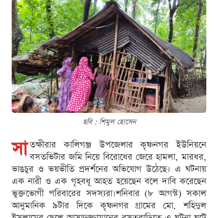
ছবি : শিমুল হোসেন
সা
তক্ষীরার কালিগঞ্জ উপজেলার কৃষ্ণনগর ইউনিয়নে
বসতভিটার জমি নিয়ে বিরোধের জেরে হামলা, মারধর,
ভাঙচুর ও ভয়ভীতি প্রদর্শনের অভিযোগ উঠেছে। এ ঘটনায়
এক নারী ও এক গৃহবধূ আহত হয়েছেন বলে দাবি করেছেন
ভুক্তভোগী পরিবারের সদস্যরা।শনিবার (৮ আগস্ট) সকাল
আনুমানিক ৯টার দিকে কৃষ্ণনগর গ্রামের মো. শহিদুল
ইসলামের ছেলে আসাদুজ্জামানের বসতবাড়িতে এ ঘটনা ঘটে