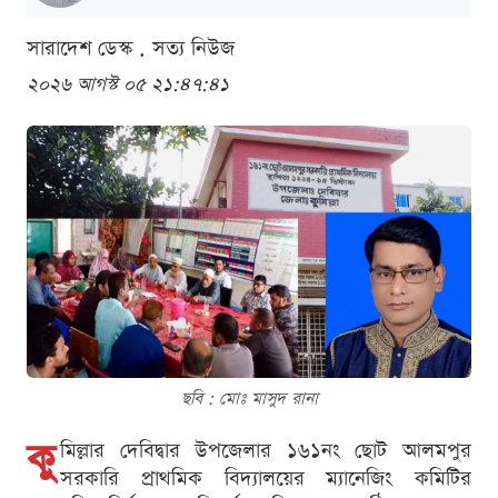
সারাদেশ ডেস্ক . সত্য নিউজ
২০২৬ আগস্ট ০৫ ২১:৪৭:৪১
ছবি : মোঃ মাসুদ রানা
কু
মিল্লার দেবিদ্বার উপজেলার ১৬১নং ছোট আলমপুর
সরকারি প্রাথমিক বিদ্যালয়ের ম্যানেজিং কমিটির