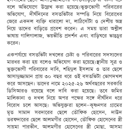
বলে অভিযোগে উল্লেখ করা হয়েছে।ভুক্তভোগী পরিবারের
অভিযোগ, দীর্ঘদিনের বসতভিটার সম্পত্তি নিয়ে বিরোধের
জেরে একদল ব্যক্তি ধারালো দা, লাঠিসোঁটা ও দেশীয় অস্ত্র
নিয়ে তাদের বাড়িতে প্রবেশ করেন। এ সময় তারা অশ্লীল
ভাষায় গালিগালাজ, ভয়ভীতি প্রদর্শন এবং বাড়িঘরে ভাঙচুর
করেন।
একপর্যায়ে বসতভিটা দখলের চেষ্টা ও পরিবারের সদস্যদের
মারধর করা হয় বলেও অভিযোগ করা হয়েছে।স্থানীয় সূত্র ও
ভুক্তভোগী পরিবারের দাবি, শহিদুল ইসলাম ও তার ছেলে
আসাদুজ্জামান প্রায় ৩০ বছর ধরে ওই বসতভিটা ভোগদখল
করে আসছেন। তাদের নামে ২০২৫-২৬ অর্থবছরের সরকারি
ডিসিআরও রয়েছে বলে দাবি করা হয়েছে। তবে জমির
মালিকানা ও দখল নিয়ে অপর পক্ষের সঙ্গে দীর্ঘদিন ধরে
বিরোধ চলে আসছে। অভিযুক্তরা হলেন—কৃষ্ণনগর গ্রামের
মৃত সামাদ সরদারের ছেলে তৌফিক হোসেন, দাউদ
তরফদারের ছেলে আলমগীর হোসেন, তৌফিক হোসেনের স্ত্রী
সায়মা পারভীন, আলমগীর হোসেনের স্ত্রী মোছা. আসমা