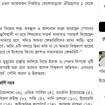
ারেন এমন কয়েকজন নিয়মিত খেলোয়াড়কে ঐতিহ্যগত ১ থেকে
পারে নিজের শক্ত অবস্থান ও আশাবাদ ব্যক্ত করেছেন স্পেনের
মবিশ্বাসী না হয়ে শিষ্যদের সতর্ক থাকারও পরামর্শ দিয়েছেন
ভ
্ক থাকতে হবে, যদিও আমরা ফেভারিটদের মধ্যে আছি। তবে
বে। আমি এটা বলতে দ্বিধা করি না যে আমরা বিশ্বকাপ জয়ের
 যে ইংল্যান্ড কিংবা ফ্রান্সও সমানভাবে ফেভারিট।”
ুহূর্তের প্রস্তুতি ঝালিয়ে নিতে ইরাক ও পেরুর বিপক্ষে দুটি
া। এরপরই শুরু হবে তাদের আসল বিশ্বকাপ অভিযান। এবারের
পর
ার্দে, সৌদি আরব ও উরুগুয়ে।
ইতো
র্সি নম্বর
গ্রিমালদো (৩), এরিক গার্সিয়া (৪), মার্কোস ইয়োরেন্তে (৫),
য়ান রুইজ (৮), গাভি (৯), দানি ওলমো (১০), ইয়েরেমি
য়া (১৩), আইমেরিক লাপোর্তে (১৪), আলেক্স বায়েনা (১৫),