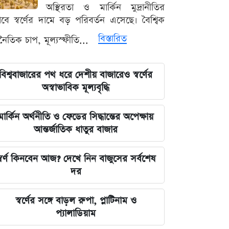
রহমান লিটল
অস্থিরতা ও মার্কিন মুদ্রানীতির
ভাবে স্বর্ণের দামে বড় পরিবর্তন এসেছে। বৈশ্বিক
দেবিদ্বার ম্যানেজিং কমিটির সভাপতি
বিস্তারিত
থনৈতিক চাপ, মূল্যস্ফীতি...
নির্বাচিত মিজানুর রহমান মাস্টার
জুলাইয়ের চেতনাকে হৃদয়ে ধারণ করতে
বিশ্ববাজারের পথ ধরে দেশীয় বাজারেও স্বর্ণের
হবে, যেন তা হারিয়ে না যায়: ভারপ্রাপ্ত
অস্বাভাবিক মূল্যবৃদ্ধি
রাষ্ট্রপতি
মার্কিন অর্থনীতি ও ফেডের সিদ্ধান্তের অপেক্ষায়
ভারত সরকারের আলটিমেটামের মুখে
আন্তর্জাতিক ধাতুর বাজার
নতিস্বীকার, ভুল স্বীকার করল মেটা
্বর্ণ কিনবেন আজ? দেখে নিন বাজুসের সর্বশেষ
লঙ্কা প্রিমিয়ার লিগে ভারতীয় কিংবদন্তির
দর
আগমন, মালিকানায় বড় চমক
স্বর্ণের সঙ্গে বাড়ল রুপা, প্লাটিনাম ও
জুলাই কার-এ নিয়ে বিভাজন করলে অর্জন
প্যালাডিয়াম
হারিয়ে যাবে: স্বরাষ্ট্রমন্ত্রী