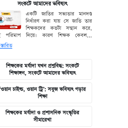
সংকটে আমাদের ভবিষ্যৎ
দেশের নিরাপত্তা ব্যবস্থাপনায় আসছে বড়
একটি জাতির সভ্যতার মানদণ্ড
পরিবর্তন, নতুন আইনের রূপরেখা প্রকাশ
নির্ধারণ করা যায় সে জাতি তার
শিক্ষকদের কতটা সম্মান করে,
আওয়ামী লীগ আমাদের শত্রু নয় মিত্র, তারা
ই পরিমাপ দিয়ে। কারণ শিক্ষক কেবল...
বিএনপির সঙ্গে মিশে যাবে: নাছির চৌধুরী
স্তারিত
এমপি
ঘরে বসেই যেভাবে জানবেন এসএসসির
শিক্ষকের মর্যাদা যখন প্রশ্নবিদ্ধ: সংকটে
ফলাফল, ১০ আগস্ট প্রকাশের ঘোষণা
শিক্ষাঙ্গন, সংকটে আমাদের ভবিষ্যৎ
মার্কিন ইমিগ্রেশন সার্ভিস বিভাগে বড়
‘ওয়ান চাইল্ড, ওয়ান ট্রি’: সবুজ ভবিষ্যৎ গড়ার
পরিবর্তন, প্রবাসীদের জন্য জরুরি বার্তা
শিক্ষা
২০২৩ সালের ইসরায়েলি হামলার ক্ষত:
শিক্ষকের মর্যাদা ও প্রশাসনিক সংস্কৃতির
আড়াই বছর পর উদ্ধার ৪০ শিশুর
সীমারেখা
দেহাবশেষ