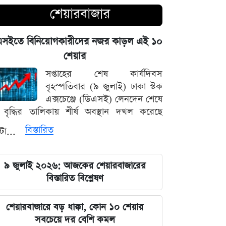
শেয়ারবাজার
আগামী ৪৮ ঘণ্টার আবহাওয়ার চিত্র: ঝোড়ো
বৃষ্টি নিয়ে সতর্কবার্তা
এসইতে বিনিয়োগকারীদের নজর কাড়ল এই ১০
শেয়ার
'মানুষ ভোট দিয়ে এমপি বানিয়েছে,
বিএনপিকে সত্য মেনে নিতে হবে': রুমিন
সপ্তাহের শেষ কার্যদিবস
ফারহানা
বৃহস্পতিবার (৯ জুলাই) ঢাকা স্টক
এক্সচেঞ্জে (ডিএসই) লেনদেন শেষে
বৃদ্ধির তালিকায় শীর্ষ অবস্থান দখল করেছে
৫ আগস্টের ভরদুপুরে দেশত্যাগ: গণভবন
থেকে ভারতের ফ্লাইট পর্যন্ত যা ঘটেছিল
বিস্তারিত
্টা...
ভারতপ্রেমী হলে দাগি আসামির অপরাধও
৯ জুলাই ২০২৬: আজকের শেয়ারবাজারের
চোখ এড়িয়ে যায় দিল্লির: রুহুল কবির
বিস্তারিত বিশ্লেষণ
রিজভী
বাংলাদেশ আর কোনো দেশের 'ক্লায়েন্ট স্টেট'
শেয়ারবাজারে বড় ধাক্কা, কোন ১০ শেয়ার
থাকবে না: পররাষ্ট্রমন্ত্রী ড. খলিলুর রহমান
সবচেয়ে দর বেশি কমল