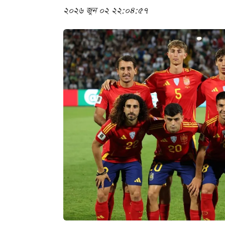
২০২৬ জুন ০২ ২২:০৪:৫৭