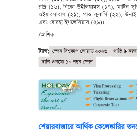
রদ্রি (১৬), নিকো উইলিয়ামস (১৭), মার্টিন সু
ওইয়ারসাবাল (২১), পাও কুবার্সি (২২), উনাই 
এবং বোরহা ইগলেসিয়াস (২৬)।
/আশিক
ট্যাগ:
স্পেন বিশ্বকাপ স্কোয়াড ২০২৬
গাভি ৯ নম্বর 
দানি ওলমো ১০ নম্বর স্পেন
শেয়ারবাজারে আর্থিক কেলেঙ্কারির ত