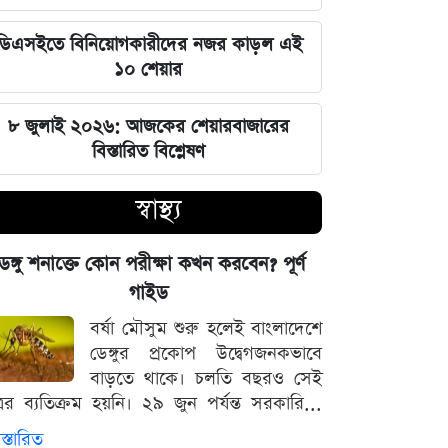
এক ক্লিকেই ফোন-ল্যাপটপের নিয়ন্ত্রণ নিচ্ছে
ডিএসইতে বিনিয়োগকারীদের নজর কাড়ল এই
হ্যাকাররা, পপ-আপ আপডেট নিয়ে কড়া
১০ শেয়ার
হুঁশিয়ারি
৮ জুলাই ২০২৬: আজকের শেয়ারবাজারের
চাঁদের পৃষ্ঠে ফ্যালকন-৯ রকেটের
বিস্তারিত বিশ্লেষণ
অনাকাঙ্ক্ষিত আঘাত
স্বাস্থ্য
আবু সাঈদের ছবি ছাড়া কোনো ডকুমেন্টারি
হতে পারে না: ভারপ্রাপ্ত রাষ্ট্রপতি হাফিজ
েঙ্গু শনাক্তে কোন পরীক্ষা কখন করবেন? পূর্ণ
উদ্দিন
গাইড
বর্ষা মৌসুম শুরু হলেই বাংলাদেশে
জুলাই স্মৃতি জাদুঘর উদ্বোধন করলেন
ডেঙ্গুর প্রকোপ উদ্বেগজনকভাবে
প্রধানমন্ত্রী তারেক রহমান
বাড়তে থাকে। চলতি বছরও সেই
্রের ব্যতিক্রম হয়নি। ২৯ জুন পর্যন্ত সরকারি...
মার্কিন ক্ষেপণাস্ত্র মজুত নিয়ে নতুন তথ্য, কী
বলছে সিএনএন
স্তারিত