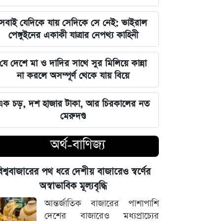
বিশ্ববাজারের পথ ধরে দেশীয় বাজারেও
সবাই যেদিকে যায় সেদিকে সে নেই: ভাইরাল
স্বর্ণের অস্বাভাবিক মূল্যবৃদ্ধি
পেঙ্গুইনের একাকী যাত্রার নেপথ্য কাহিনী
গ্যাস ও বিদ্যুৎ সংকট মোকাবিলায় নতুন
যে দেশে মা ও দাদির সাথে সুর মিলিয়ে কান্না
আশার খবর দিলেন জ্বালানিমন্ত্রী
না করলে অসম্পূর্ণ থেকে যায় বিয়ে
নদীদূষণ দূর করতে না পারলে ভবিষ্যৎ
এক চড়, দশ হাজার টাকা, আর চিরকালের নত
প্রজন্মের কাছে জবাব দিতে হবে: প্রধানমন্ত্রী
মেরুদণ্ড
তারেক রহমান
অর্থ-বাণিজ্য
ফ্যাসিবাদবিরোধী সব শক্তির জাতীয় ঐক্য
বজায় রাখা এখন সময়ের দাবি: মাহদী
িশ্ববাজারের পথ ধরে দেশীয় বাজারেও স্বর্ণের
আমিন
অস্বাভাবিক মূল্যবৃদ্ধি
ইতিহাসের মালিকানা কারও একার নয়, ৫
আন্তর্জাতিক বাজারের পাশাপাশি
আগস্টের বিজয় সাধারণ মানুষের: সাইদুর
দেশের বাজারেও মধ্যপ্রাচ্যের