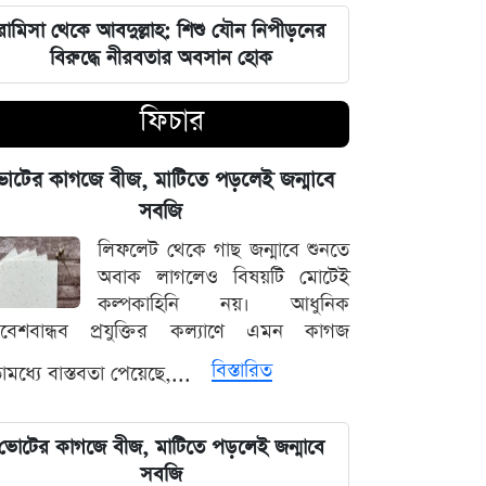
রামিসা থেকে আবদুল্লাহ: শিশু যৌন নিপীড়নের
জুলাই শহীদদের কবর বাঁধানোর বরাদ্দও
বিরুদ্ধে নীরবতার অবসান হোক
মেরে খেয়েছে অন্তর্বর্তী সরকার: ইশরাক
হোসেন
ফিচার
শেয়ারবাজারে আর্থিক কেলেঙ্কারির তদন্তের
বড় আপডেট জানাল দুদক
োটের কাগজে বীজ, মাটিতে পড়লেই জন্মাবে
সবজি
যুদ্ধের বড় প্রস্তুতি নিচ্ছে ইরান, আকাশ
লিফলেট থেকে গাছ জন্মাবে শুনতে
প্রতিরক্ষা ও অস্ত্র ব্যবস্থার ব্যাপক
অবাক লাগলেও বিষয়টি মোটেই
আধুনিকায়ন
কল্পকাহিনি নয়। আধুনিক
িবেশবান্ধব প্রযুক্তির কল্যাণে এমন কাগজ
চার বিভাগে দুর্যোগপূর্ণ আবহাওয়ার আশঙ্কায়
বিস্তারিত
মধ্যে বাস্তবতা পেয়েছে,...
আবহাওয়া দপ্তরের বিশেষ সতর্কতা
হাসিনাকে মাইক দেওয়ায় ভারতকে
ভোটের কাগজে বীজ, মাটিতে পড়লেই জন্মাবে
কাঠগড়ায় তুললেন সালাহউদ্দিন
সবজি