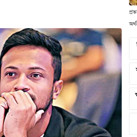
প্র
অর্
স