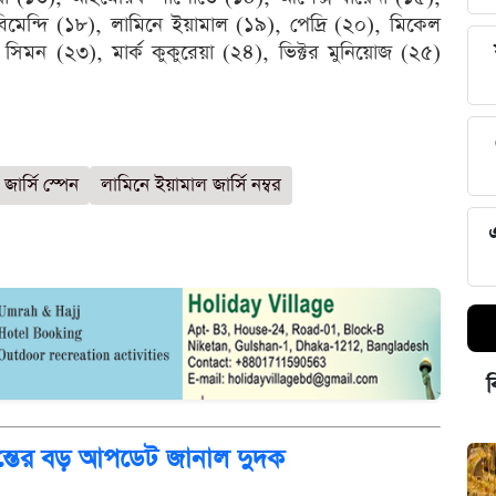
বিমেন্দি (১৮), লামিনে ইয়ামাল (১৯), পেদ্রি (২০), মিকেল
সিমন (২৩), মার্ক কুকুরেয়া (২৪), ভিক্টর মুনিয়োজ (২৫)
জার্সি স্পেন
লামিনে ইয়ামাল জার্সি নম্বর
ব
দন্তের বড় আপডেট জানাল দুদক