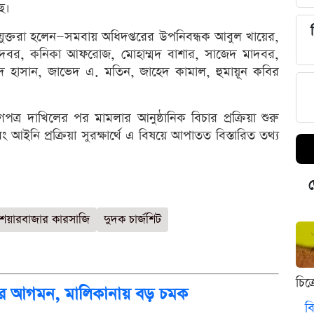
ে।
যুক্তরা হলেন—সমবায় অধিদপ্তরের উপনিবন্ধক আবুল খায়ের,
ম মাদবর, কনিকা আফরোজ, মোহাম্মদ বাশার, সাজেদ মাদবর,
দ হাসান, জাভেদ এ. মতিন, জাহেদ কামাল, হুমায়ূন কবির
োগপত্র দাখিলের পর মামলার আনুষ্ঠানিক বিচার প্রক্রিয়া শুরু
ইনি প্রক্রিয়া সুরক্ষার্থে এ বিষয়ে আপাতত বিস্তারিত তথ্য
ড
শেয়ারবাজার কারসাজি
দুদক চার্জশিট
চিত
দন্তির আগমন, মালিকানায় বড় চমক
বি