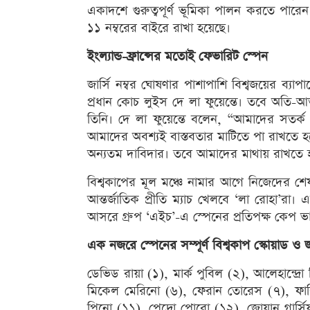
একাদশে গুরুত্বপূর্ণ ভূমিকা পালন করতে প
১১ নম্বরের বাইরে রাখা হয়েছে।
ইংল্যান্ড-ফ্রান্সের মতোই ফেভারিট স্পেন
জার্সি নম্বর ঘোষণার পাশাপাশি বিশ্বজয়ের ব্যা
প্রধান কোচ লুইস দে লা ফুয়েন্তে। তবে অতি-আত্
তিনি। দে লা ফুয়েন্তে বলেন, “আমাদের সতর
আমাদের অবশ্যই বাস্তবতার মাটিতে পা রাখতে হ
অন্যতম দাবিদার। তবে আমাদের মাথায় রাখতে হবে
বিশ্বকাপের মূল মঞ্চে নামার আগে নিজেদের শেষ ম
আন্তর্জাতিক প্রীতি ম্যাচ খেলবে ‘লা রোহা’র
আসরে গ্রুপ ‘এইচ’-এ স্পেনের প্রতিপক্ষ কেপ ভ
এক নজরে স্পেনের সম্পূর্ণ বিশ্বকাপ স্কোয়াড ও জা
ডেভিড রায়া (১), মার্ক পুবিল (২), আলেহান্দ্রো 
মিকেল মেরিনো (৬), ফেরান তোরেস (৭), ফাবি
পিনো (১১), পেদ্রো পোরো (১২), জোয়ান গার্সি