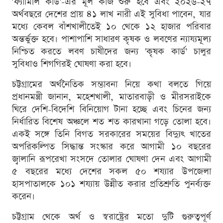
'ফ্যামিলি কার্ড'-এর মূল কাজ শুরু হবে এবং ২০২৬-২৭
অর্থবছরে দেশের প্রায় ৪১ লাখ নারী এই সুবিধা পাবেন, যার
মধ্যে কেবল বাঁশখালীতেই ১০ থেকে ১২ হাজার পরিবার
অন্তর্ভুক্ত হবে। পাশাপাশি সাধারণ কৃষক ও লবণের ন্যায্যমূল্য
নিশ্চিত করতে লবণ চাষীদের জন্য 'কৃষক কার্ড' চালুর
সুবিধাও শিগগিরই ঘোষণা করা হবে।
চট্টগ্রামের অর্থনৈতিক সম্ভাবনা নিয়ে কথা বলতে গিয়ে
প্রধানমন্ত্রী জানান, মহেশখালী, মাতারবাড়ী ও মীরসরাইকে
ঘিরে দেশি-বিদেশি বিনিয়োগ টানা হচ্ছে এবং চিনের জন্য
নির্ধারিত বিশেষ অঞ্চলে শত শত কারখানা গড়ে তোলা হবে।
একই সঙ্গে তিনি বিগত সরকারের সময়ের বিদ্যুৎ খাতের
অপরিকল্পিত সিদ্ধান্ত সংস্কার করে আগামী ১০ বছরের
জ্বালানি রূপরেখা সংসদে তোলার ঘোষণা দেন এবং আগামী
৫ বছরের মধ্যে দেশের সকল ৫০ শয্যার উপজেলা
হাসপাতালকে ১০১ শয্যায় উন্নীত করার প্রতিশ্রুতি পুনর্ব্যক্ত
করেন।
চট্টগ্রাম থেকে অর্থ ও স্বরাষ্ট্রের মতো দুটি গুরুত্বপূর্ণ