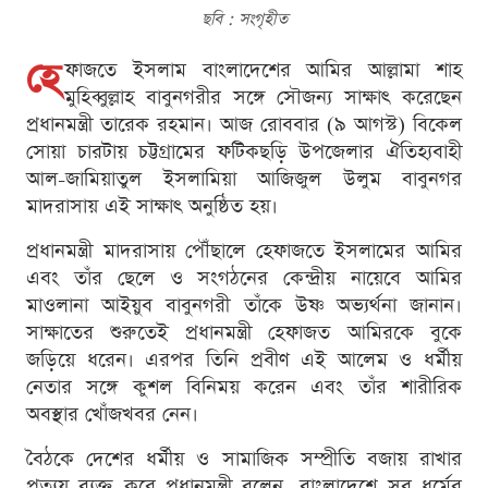
ছবি : সংগৃহীত
হে
ফাজতে ইসলাম বাংলাদেশের আমির আল্লামা শাহ
মুহিব্বুল্লাহ বাবুনগরীর সঙ্গে সৌজন্য সাক্ষাৎ করেছেন
প্রধানমন্ত্রী তারেক রহমান। আজ রোববার (৯ আগস্ট) বিকেল
সোয়া চারটায় চট্টগ্রামের ফটিকছড়ি উপজেলার ঐতিহ্যবাহী
আল-জামিয়াতুল ইসলামিয়া আজিজুল উলুম বাবুনগর
মাদরাসায় এই সাক্ষাৎ অনুষ্ঠিত হয়।
প্রধানমন্ত্রী মাদরাসায় পৌঁছালে হেফাজতে ইসলামের আমির
এবং তাঁর ছেলে ও সংগঠনের কেন্দ্রীয় নায়েবে আমির
মাওলানা আইয়ুব বাবুনগরী তাঁকে উষ্ণ অভ্যর্থনা জানান।
সাক্ষাতের শুরুতেই প্রধানমন্ত্রী হেফাজত আমিরকে বুকে
জড়িয়ে ধরেন। এরপর তিনি প্রবীণ এই আলেম ও ধর্মীয়
নেতার সঙ্গে কুশল বিনিময় করেন এবং তাঁর শারীরিক
অবস্থার খোঁজখবর নেন।
বৈঠকে দেশের ধর্মীয় ও সামাজিক সম্প্রীতি বজায় রাখার
প্রত্যয় ব্যক্ত করে প্রধানমন্ত্রী বলেন, বাংলাদেশে সব ধর্মের