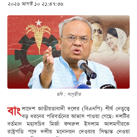
২০২৬ আগস্ট ১০ ২১:৪৭:৩৬
ছবি : সংগৃহীত
বাং
লাদেশ জাতীয়তাবাদী দলের (বিএনপি) শীর্ষ নেতৃত্বে
বড় ধরনের পরিবর্তনের আভাস পাওয়া গেছে। দলটির
বর্তমান মহাসচিব মির্জা ফখরুল ইসলাম আলমগীরকে
রাষ্ট্রপতি পদে দলীয় মনোনয়ন দেওয়ার সিদ্ধান্ত নেওয়া