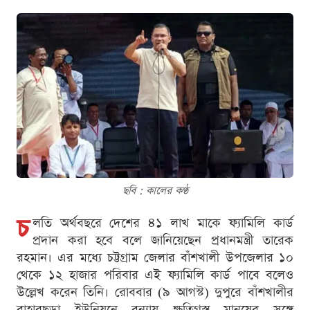
ছবি : কালের কণ্ঠ
চ
লতি অর্থবছরে দেশের ৪১ লাখ মাকে ফ্যামিলি কার্ড
প্রদান করা হবে বলে জানিয়েছেন প্রধানমন্ত্রী তারেক
রহমান। এর মধ্যে চট্টগ্রাম জেলার বাঁশখালী উপজেলার ১০
থেকে ১২ হাজার পরিবার এই ফ্যামিলি কার্ড পাবে বলেও
উল্লেখ করেন তিনি। রোববার (৯ আগস্ট) দুপুরে বাঁশখালীর
বাহারছড়া ইউনিয়নে বন্যায় ক্ষতিগ্রস্ত মানুষের সঙ্গে