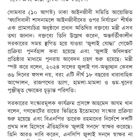
সোমবার (১০ আগস্ট) ঢাকা আইনজীবী সমিতি আয়োজিত
‘ফ্যাসিবাদী শাসনামলে আইনজীবীদের ওপর নির্যাতন’ শীর্ষক
এক প্রামাণ্যচিত্র অনুষ্ঠানে প্রধান অতিথির বক্তব্যে মন্ত্রী এসব
তথ্য জানান। বক্তব্যে তিনি উল্লেখ করেন, অন্তর্বর্তীকালীন
সরকারের সময় স্থগিত হয়ে যাওয়া ‘জুলাই যোদ্ধা’ গেজেট
প্রক্রিয়া পুনর্বহাল করা হয়েছে এবং ‘জুলাই অধিদপ্তর’
প্রতিষ্ঠার মাধ্যমে পুনরায় আবেদন গ্রহণ শুরু হয়েছে। মন্ত্রী
স্পষ্ট করে বলেন, ২০২৪ সালের জুলাই গণ-অভ্যুত্থান কেবল
৩৬ দিনের ফসল নয়, বরং এটি দীর্ঘ ১৮ বছরের ধারাবাহিক
আন্দোলন, রাজপথের ত্যাগ, হামলা-মামলা ও গুম-খুনের
পুঞ্জীভূত ক্ষোভের চূড়ান্ত পরিণতি।
সরকারের সংস্কারমূলক কার্যক্রম প্রসঙ্গে আহমেদ আযম খান
বলেন, গণভোটের রায়ের ভিত্তিতে ইতোমধ্যে সংস্কার প্রক্রিয়া
শুরু হয়েছে এবং বিএনপির তারেক রহমানের নির্দেশে দলটি
প্রথম দল হিসেবে ঐতিহাসিক 'জুলাই সনদে' স্বাক্ষর করেছে।
তিনি আরও দাবি করেন, এনসিপি জুলাই সনদে স্বাক্ষর না