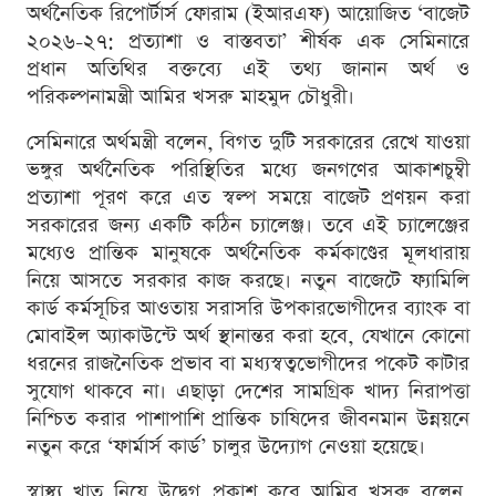
অর্থনৈতিক রিপোর্টার্স ফোরাম (ইআরএফ) আয়োজিত ‘বাজেট
২০২৬-২৭: প্রত্যাশা ও বাস্তবতা’ শীর্ষক এক সেমিনারে
প্রধান অতিথির বক্তব্যে এই তথ্য জানান অর্থ ও
পরিকল্পনামন্ত্রী আমির খসরু মাহমুদ চৌধুরী।
সেমিনারে অর্থমন্ত্রী বলেন, বিগত দুটি সরকারের রেখে যাওয়া
ভঙ্গুর অর্থনৈতিক পরিস্থিতির মধ্যে জনগণের আকাশচুম্বী
প্রত্যাশা পূরণ করে এত স্বল্প সময়ে বাজেট প্রণয়ন করা
সরকারের জন্য একটি কঠিন চ্যালেঞ্জ। তবে এই চ্যালেঞ্জের
মধ্যেও প্রান্তিক মানুষকে অর্থনৈতিক কর্মকাণ্ডের মূলধারায়
নিয়ে আসতে সরকার কাজ করছে। নতুন বাজেটে ফ্যামিলি
কার্ড কর্মসূচির আওতায় সরাসরি উপকারভোগীদের ব্যাংক বা
মোবাইল অ্যাকাউন্টে অর্থ স্থানান্তর করা হবে, যেখানে কোনো
ধরনের রাজনৈতিক প্রভাব বা মধ্যস্বত্বভোগীদের পকেট কাটার
সুযোগ থাকবে না। এছাড়া দেশের সামগ্রিক খাদ্য নিরাপত্তা
নিশ্চিত করার পাশাপাশি প্রান্তিক চাষিদের জীবনমান উন্নয়নে
নতুন করে ‘ফার্মার্স কার্ড’ চালুর উদ্যোগ নেওয়া হয়েছে।
স্বাস্থ্য খাত নিয়ে উদ্বেগ প্রকাশ করে আমির খসরু বলেন,