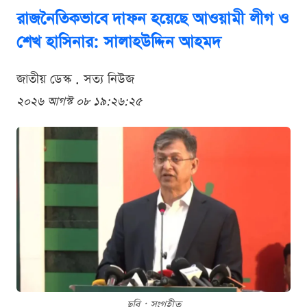
রাজনৈতিকভাবে দাফন হয়েছে আওয়ামী লীগ ও
শেখ হাসিনার: সালাহউদ্দিন আহমদ
জাতীয় ডেস্ক . সত্য নিউজ
২০২৬ আগস্ট ০৮ ১৯:২৬:২৫
ছবি : সংগৃহীত