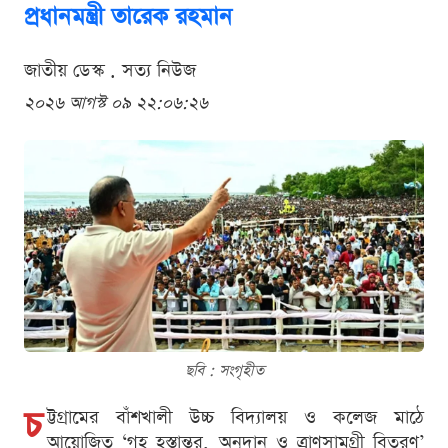
প্রধানমন্ত্রী তারেক রহমান
জাতীয় ডেস্ক . সত্য নিউজ
২০২৬ আগস্ট ০৯ ২২:০৬:২৬
ছবি : সংগৃহীত
চ
ট্টগ্রামের বাঁশখালী উচ্চ বিদ্যালয় ও কলেজ মাঠে
আয়োজিত ‘গৃহ হস্তান্তর, অনুদান ও ত্রাণসামগ্রী বিতরণ’