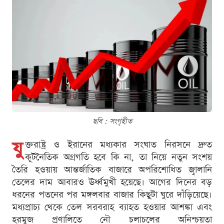
ছবি : সংগৃহীত
যু
ক্তরাষ্ট্র ও ইরানের মধ্যকার সংঘাত নিরসনে দ্রুত
কূটনৈতিক অগ্রগতি হবে কি না, তা নিয়ে নতুন সংশয়
তৈরি হওয়ায় আন্তর্জাতিক বাজারে অপরিশোধিত জ্বালানি
তেলের দাম আবারও ঊর্ধ্বমুখী হয়েছে। আগের দিনের বড়
ধরনের পতনের পর মঙ্গলবার বাজার কিছুটা ঘুরে দাঁড়িয়েছে।
মধ্যপ্রাচ্য থেকে তেল সরবরাহ ব্যাহত হওয়ার আশঙ্কা এবং
হরমুজ প্রণালিতে নৌ চলাচলের অনিশ্চয়তা