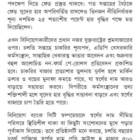
পদক্ষেপ নিতে ফেড প্রস্তুত থাকবে। গত সপ্তাহের বৈঠকে
ফেড সুদের হার অপরিবর্তিত রাখলেও তিনজন নীতিনির্ধারক
শূন্য দশমিক ২৫ শতাংশীয় পয়েন্ট হার বৃদ্ধির পক্ষে মত
দিয়েছিলেন।
এখন বিনিয়োগকারীদের প্রধান নজর যুক্তরাষ্ট্রের শ্রমবাজারের
ওপর। চলতি সপ্তাহে চাকরির শূন্যপদ, এডিপি বেসরকারি
কর্মসংস্থান, সাপ্তাহিক বেকারত্ব ভাতার আবেদন এবং শুক্রবার
বহুল আলোচিত নন-ফার্ম পে-রোলস প্রতিবেদন প্রকাশিত
হবে। চাকরির বাজার প্রত্যাশার তুলনায় দুর্বল হলে মার্কিন
ডলার ও বন্ডের মুনাফা কমতে পারে, যা স্বর্ণের দাম আরও
বাড়াতে সহায়তা করবে। বিপরীতে কর্মসংস্থানের তথ্য
শক্তিশালী হলে সুদের হার বৃদ্ধির সম্ভাবনা বাড়বে এবং স্বর্ণের
বাজারে চাপ তৈরি হতে পারে।
বিনিয়োগ ব্যাংক সিটি স্বল্পমেয়াদে স্বর্ণের দাম সীমিত
পরিসরে স্থিতিশীল থাকা বা কিছুটা সংশোধনের মুখে পড়ার
পূর্বাভাস দিয়েছে। তবে প্রতিষ্ঠানটি মনে করছে, চলতি বছরের
চতুর্থ প্রান্তিকে স্বর্ণের দাম প্রতি আউন্স ৪ হাজার ৫০০