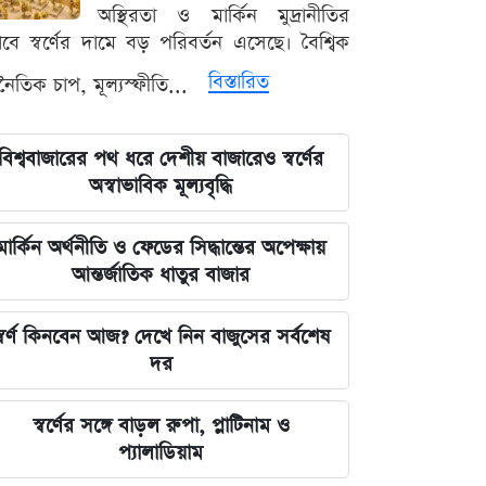
রহমান লিটল
অস্থিরতা ও মার্কিন মুদ্রানীতির
ভাবে স্বর্ণের দামে বড় পরিবর্তন এসেছে। বৈশ্বিক
দেবিদ্বার ম্যানেজিং কমিটির সভাপতি
বিস্তারিত
থনৈতিক চাপ, মূল্যস্ফীতি...
নির্বাচিত মিজানুর রহমান মাস্টার
জুলাইয়ের চেতনাকে হৃদয়ে ধারণ করতে
বিশ্ববাজারের পথ ধরে দেশীয় বাজারেও স্বর্ণের
হবে, যেন তা হারিয়ে না যায়: ভারপ্রাপ্ত
অস্বাভাবিক মূল্যবৃদ্ধি
রাষ্ট্রপতি
মার্কিন অর্থনীতি ও ফেডের সিদ্ধান্তের অপেক্ষায়
ভারত সরকারের আলটিমেটামের মুখে
আন্তর্জাতিক ধাতুর বাজার
নতিস্বীকার, ভুল স্বীকার করল মেটা
্বর্ণ কিনবেন আজ? দেখে নিন বাজুসের সর্বশেষ
লঙ্কা প্রিমিয়ার লিগে ভারতীয় কিংবদন্তির
দর
আগমন, মালিকানায় বড় চমক
স্বর্ণের সঙ্গে বাড়ল রুপা, প্লাটিনাম ও
জুলাই কার-এ নিয়ে বিভাজন করলে অর্জন
প্যালাডিয়াম
হারিয়ে যাবে: স্বরাষ্ট্রমন্ত্রী