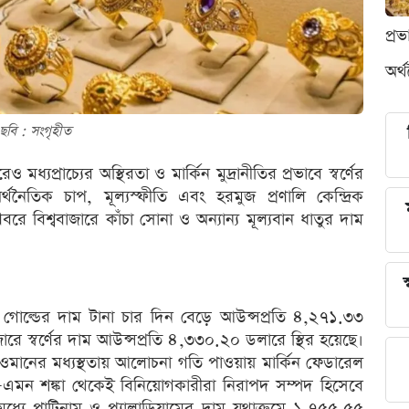
প্র
অর্
ছবি : সংগৃহীত
মধ্যপ্রাচ্যের অস্থিরতা ও মার্কিন মুদ্রানীতির প্রভাবে স্বর্ণের
থনৈতিক চাপ, মূল্যস্ফীতি এবং হরমুজ প্রণালি কেন্দ্রিক
 বিশ্ববাজারে কাঁচা সোনা ও অন্যান্য মূল্যবান ধাতুর দাম
স
স্পট গোল্ডের দাম টানা চার দিন বেড়ে আউন্সপ্রতি ৪,২৭১.৩৩
াজারে স্বর্ণের দাম আউন্সপ্রতি ৪,৩৩০.২০ ডলারে স্থির হয়েছে।
ওমানের মধ্যস্থতায় আলোচনা গতি পাওয়ায় মার্কিন ফেডারেল
ে—এমন শঙ্কা থেকেই বিনিয়োগকারীরা নিরাপদ সম্পদ হিসেবে
 মধ্যে প্লাটিনাম ও প্যালাডিয়ামের দাম যথাক্রমে ১,৭৫৫.৫৫