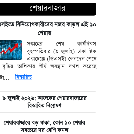
শেয়ারবাজার
আগামী ৪৮ ঘণ্টার আবহাওয়ার চিত্র: ঝোড়ো
বৃষ্টি নিয়ে সতর্কবার্তা
এসইতে বিনিয়োগকারীদের নজর কাড়ল এই ১০
শেয়ার
'মানুষ ভোট দিয়ে এমপি বানিয়েছে,
বিএনপিকে সত্য মেনে নিতে হবে': রুমিন
সপ্তাহের শেষ কার্যদিবস
ফারহানা
বৃহস্পতিবার (৯ জুলাই) ঢাকা স্টক
এক্সচেঞ্জে (ডিএসই) লেনদেন শেষে
বৃদ্ধির তালিকায় শীর্ষ অবস্থান দখল করেছে
৫ আগস্টের ভরদুপুরে দেশত্যাগ: গণভবন
থেকে ভারতের ফ্লাইট পর্যন্ত যা ঘটেছিল
বিস্তারিত
্টা...
ভারতপ্রেমী হলে দাগি আসামির অপরাধও
৯ জুলাই ২০২৬: আজকের শেয়ারবাজারের
চোখ এড়িয়ে যায় দিল্লির: রুহুল কবির
বিস্তারিত বিশ্লেষণ
রিজভী
বাংলাদেশ আর কোনো দেশের 'ক্লায়েন্ট স্টেট'
শেয়ারবাজারে বড় ধাক্কা, কোন ১০ শেয়ার
থাকবে না: পররাষ্ট্রমন্ত্রী ড. খলিলুর রহমান
সবচেয়ে দর বেশি কমল