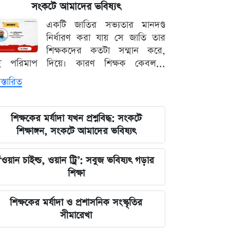
সংকটে আমাদের ভবিষ্যৎ
দেশের নিরাপত্তা ব্যবস্থাপনায় আসছে বড়
একটি জাতির সভ্যতার মানদণ্ড
পরিবর্তন, নতুন আইনের রূপরেখা প্রকাশ
নির্ধারণ করা যায় সে জাতি তার
শিক্ষকদের কতটা সম্মান করে,
আওয়ামী লীগ আমাদের শত্রু নয় মিত্র, তারা
ই পরিমাপ দিয়ে। কারণ শিক্ষক কেবল...
বিএনপির সঙ্গে মিশে যাবে: নাছির চৌধুরী
স্তারিত
এমপি
ঘরে বসেই যেভাবে জানবেন এসএসসির
শিক্ষকের মর্যাদা যখন প্রশ্নবিদ্ধ: সংকটে
ফলাফল, ১০ আগস্ট প্রকাশের ঘোষণা
শিক্ষাঙ্গন, সংকটে আমাদের ভবিষ্যৎ
মার্কিন ইমিগ্রেশন সার্ভিস বিভাগে বড়
‘ওয়ান চাইল্ড, ওয়ান ট্রি’: সবুজ ভবিষ্যৎ গড়ার
পরিবর্তন, প্রবাসীদের জন্য জরুরি বার্তা
শিক্ষা
২০২৩ সালের ইসরায়েলি হামলার ক্ষত:
শিক্ষকের মর্যাদা ও প্রশাসনিক সংস্কৃতির
আড়াই বছর পর উদ্ধার ৪০ শিশুর
সীমারেখা
দেহাবশেষ