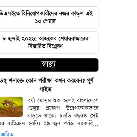
এক ক্লিকেই ফোন-ল্যাপটপের নিয়ন্ত্রণ নিচ্ছে
ডিএসইতে বিনিয়োগকারীদের নজর কাড়ল এই
হ্যাকাররা, পপ-আপ আপডেট নিয়ে কড়া
১০ শেয়ার
হুঁশিয়ারি
৮ জুলাই ২০২৬: আজকের শেয়ারবাজারের
চাঁদের পৃষ্ঠে ফ্যালকন-৯ রকেটের
বিস্তারিত বিশ্লেষণ
অনাকাঙ্ক্ষিত আঘাত
স্বাস্থ্য
আবু সাঈদের ছবি ছাড়া কোনো ডকুমেন্টারি
হতে পারে না: ভারপ্রাপ্ত রাষ্ট্রপতি হাফিজ
েঙ্গু শনাক্তে কোন পরীক্ষা কখন করবেন? পূর্ণ
উদ্দিন
গাইড
বর্ষা মৌসুম শুরু হলেই বাংলাদেশে
জুলাই স্মৃতি জাদুঘর উদ্বোধন করলেন
ডেঙ্গুর প্রকোপ উদ্বেগজনকভাবে
প্রধানমন্ত্রী তারেক রহমান
বাড়তে থাকে। চলতি বছরও সেই
্রের ব্যতিক্রম হয়নি। ২৯ জুন পর্যন্ত সরকারি...
মার্কিন ক্ষেপণাস্ত্র মজুত নিয়ে নতুন তথ্য, কী
বলছে সিএনএন
স্তারিত