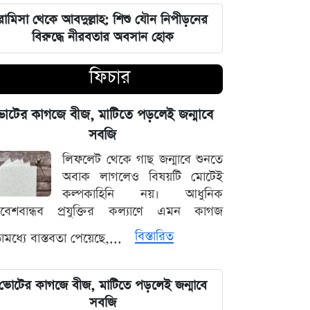
রামিসা থেকে আবদুল্লাহ: শিশু যৌন নিপীড়নের
জুলাই শহীদদের কবর বাঁধানোর বরাদ্দও
বিরুদ্ধে নীরবতার অবসান হোক
মেরে খেয়েছে অন্তর্বর্তী সরকার: ইশরাক
হোসেন
ফিচার
শেয়ারবাজারে আর্থিক কেলেঙ্কারির তদন্তের
বড় আপডেট জানাল দুদক
োটের কাগজে বীজ, মাটিতে পড়লেই জন্মাবে
সবজি
যুদ্ধের বড় প্রস্তুতি নিচ্ছে ইরান, আকাশ
লিফলেট থেকে গাছ জন্মাবে শুনতে
প্রতিরক্ষা ও অস্ত্র ব্যবস্থার ব্যাপক
অবাক লাগলেও বিষয়টি মোটেই
আধুনিকায়ন
কল্পকাহিনি নয়। আধুনিক
িবেশবান্ধব প্রযুক্তির কল্যাণে এমন কাগজ
চার বিভাগে দুর্যোগপূর্ণ আবহাওয়ার আশঙ্কায়
বিস্তারিত
মধ্যে বাস্তবতা পেয়েছে,...
আবহাওয়া দপ্তরের বিশেষ সতর্কতা
হাসিনাকে মাইক দেওয়ায় ভারতকে
ভোটের কাগজে বীজ, মাটিতে পড়লেই জন্মাবে
কাঠগড়ায় তুললেন সালাহউদ্দিন
সবজি