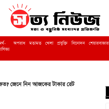
র্থ-
অপরাধ
মতামত
খেলা
প্রযুক্তি
বিনোদন
শেয়ারবাজার
াণিজ্য
কত? জেনে নিন আজকের টাকার রেট