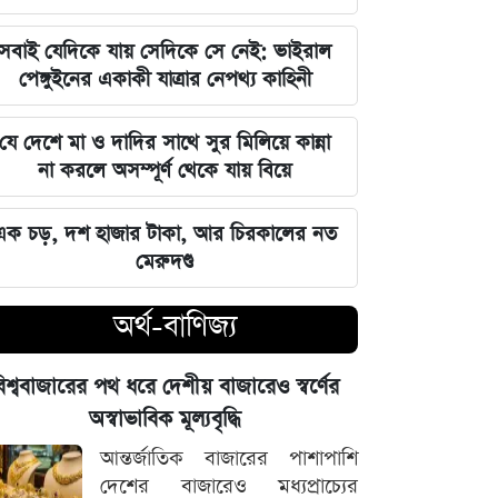
বিশ্ববাজারের পথ ধরে দেশীয় বাজারেও
সবাই যেদিকে যায় সেদিকে সে নেই: ভাইরাল
স্বর্ণের অস্বাভাবিক মূল্যবৃদ্ধি
পেঙ্গুইনের একাকী যাত্রার নেপথ্য কাহিনী
গ্যাস ও বিদ্যুৎ সংকট মোকাবিলায় নতুন
যে দেশে মা ও দাদির সাথে সুর মিলিয়ে কান্না
আশার খবর দিলেন জ্বালানিমন্ত্রী
না করলে অসম্পূর্ণ থেকে যায় বিয়ে
নদীদূষণ দূর করতে না পারলে ভবিষ্যৎ
এক চড়, দশ হাজার টাকা, আর চিরকালের নত
প্রজন্মের কাছে জবাব দিতে হবে: প্রধানমন্ত্রী
মেরুদণ্ড
তারেক রহমান
অর্থ-বাণিজ্য
ফ্যাসিবাদবিরোধী সব শক্তির জাতীয় ঐক্য
বজায় রাখা এখন সময়ের দাবি: মাহদী
িশ্ববাজারের পথ ধরে দেশীয় বাজারেও স্বর্ণের
আমিন
অস্বাভাবিক মূল্যবৃদ্ধি
ইতিহাসের মালিকানা কারও একার নয়, ৫
আন্তর্জাতিক বাজারের পাশাপাশি
আগস্টের বিজয় সাধারণ মানুষের: সাইদুর
দেশের বাজারেও মধ্যপ্রাচ্যের