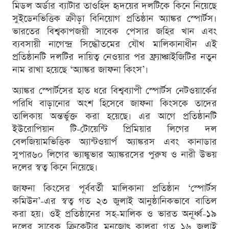
মিডল অর্ডার ব্যাটার তাওহিদ হৃদয়ের দলটিকে কিনে নিয়েছে
সুইডেনভিত্তিক ক্রীড়া বিনিয়োগ প্রতিষ্ঠান অ্যাঙ্কর স্পোর্টস।
ভারতের বিশ্বকাপজয়ী সাবেক পেসার জহির খান এবং
ব্যবসায়ী নাগেন্দ্র সিদ্ধৌতমের যৌথ মালিকানাধীন এই
প্রতিষ্ঠানটি দলটির দায়িত্ব নেওয়ার পর ফ্র্যাঞ্চাইজিটির নতুন
নাম রাখা হয়েছে ‘অ্যাঙ্কর জাফনা কিংস’।
অ্যাঙ্কর স্পোর্টসের হাত ধরে বিশ্বব্যাপী স্পোর্টস নেটওয়ার্কের
পরিধি বাড়ানোর অংশ হিসেবে জাফনা কিংসকে তাদের
তালিকায় অন্তর্ভুক্ত করা হয়েছে। এর আগে প্রতিষ্ঠানটি
ইউরোপিয়ান টি-টোয়েন্টি প্রিমিয়ার লিগের দল
বেলজিয়ামভিত্তিক অ্যান্টওয়ার্প অ্যাঙ্করস এবং কানাডার
সুপার৬০ লিগের ভ্যাঙ্কুভার অ্যাঙ্করসের পুরুষ ও নারী উভয়
দলের স্বত্ব কিনে নিয়েছে।
জাফনা কিংসের পূর্ববর্তী মালিকানা প্রতিষ্ঠান ‘স্পোর্টস
কমিউন’-এর স্বত্ব গত ২৩ জুলাই আনুষ্ঠানিকভাবে বাতিল
করা হয়। ওই প্রতিষ্ঠানের সহ-মালিক ও ভারত অনূর্ধ্ব-১৯
দলের সাবেক ক্রিকেটার মনজোৎ কালরা গত ১৬ জুলাই