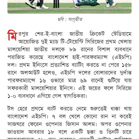
ছবি : সংগৃহীত
মি
রপুর শের-ই-বাংলা জাতীয় ক্রিকেট স্টেডিয়ামে
আয়োজিত দুই ম্যাচ টি-টোয়েন্টি সিরিজের প্রথম খেলায়
মালয়েশিয়া জাতীয় দলকে ৮৯ রানের বিশাল ব্যবধানে
পরাজিত করেছে বাংলাদেশ হাই-পারফরম্যান্স (এইচপি)
দল। প্রথম ইনিংসে প্রত্যাশিত ব্যাটিং করতে না পেরে ১৫৮
রানে অলআউট হলেও, এইচপি দলের বোলারদের দুর্দান্ত
পারফরম্যান্সে ১৬ ওভারে মাত্র ৬৯ রানেই গুটিয়ে যায়
সফরকারী মালয়েশিয়ার ইনিংস। এই জয়ের ফলে সিরিজে
১-০ ব্যবধানে এগিয়ে গেল স্বাগতিকরা।
টস হেরে প্রথমে ব্যাট করতে নেমে শুরুতেই ধাক্কা খায়
বাংলাদেশ এইচপি। ৭ বল খেলে কোনো রান না করেই
সাজঘরে ফেরেন ওপেনার জিসান আলম। অপর ওপেনার
জাওয়াদ আবরার ১৮ বলে একটি ছক্কা ও তিনটি চারে