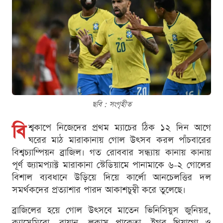
ছবি : সংগৃহীত
বি
শ্বকাপে নিজেদের প্রথম ম্যাচের ঠিক ১২ দিন আগে
ঘরের মাঠ মারাকানায় গোল উৎসব করল পাঁচবারের
বিশ্বচ্যাম্পিয়ন ব্রাজিল। গত রোববার সন্ধ্যায় কানায় কানায়
পূর্ণ জ্যামপ্যাক্ট মারাকানা স্টেডিয়ামে পানামাকে ৬-২ গোলের
বিশাল ব্যবধানে উড়িয়ে দিয়ে কার্লো আনচেলত্তির দল
সমর্থকদের প্রত্যাশার পারদ আকাশচুম্বী করে তুলেছে।
ব্রাজিলের হয়ে গোল উৎসবে মাতেন ভিনিসিয়ুস জুনিয়র,
ক্যাসেমিরো, রায়ান, লুকাস পাকেতা, ইগর থিয়াগো ও