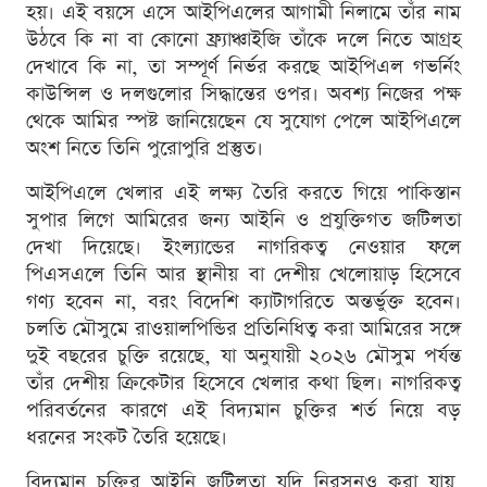
হয়। এই বয়সে এসে আইপিএলের আগামী নিলামে তাঁর নাম
উঠবে কি না বা কোনো ফ্র্যাঞ্চাইজি তাঁকে দলে নিতে আগ্রহ
দেখাবে কি না, তা সম্পূর্ণ নির্ভর করছে আইপিএল গভর্নিং
কাউন্সিল ও দলগুলোর সিদ্ধান্তের ওপর। অবশ্য নিজের পক্ষ
থেকে আমির স্পষ্ট জানিয়েছেন যে সুযোগ পেলে আইপিএলে
অংশ নিতে তিনি পুরোপুরি প্রস্তুত।
আইপিএলে খেলার এই লক্ষ্য তৈরি করতে গিয়ে পাকিস্তান
সুপার লিগে আমিরের জন্য আইনি ও প্রযুক্তিগত জটিলতা
দেখা দিয়েছে। ইংল্যান্ডের নাগরিকত্ব নেওয়ার ফলে
পিএসএলে তিনি আর স্থানীয় বা দেশীয় খেলোয়াড় হিসেবে
গণ্য হবেন না, বরং বিদেশি ক্যাটাগরিতে অন্তর্ভুক্ত হবেন।
চলতি মৌসুমে রাওয়ালপিন্ডির প্রতিনিধিত্ব করা আমিরের সঙ্গে
দুই বছরের চুক্তি রয়েছে, যা অনুযায়ী ২০২৬ মৌসুম পর্যন্ত
তাঁর দেশীয় ক্রিকেটার হিসেবে খেলার কথা ছিল। নাগরিকত্ব
পরিবর্তনের কারণে এই বিদ্যমান চুক্তির শর্ত নিয়ে বড়
ধরনের সংকট তৈরি হয়েছে।
বিদ্যমান চুক্তির আইনি জটিলতা যদি নিরসনও করা যায়,