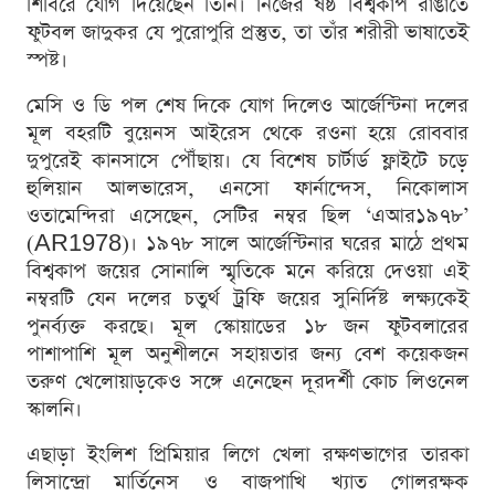
শিবিরে যোগ দিয়েছেন তিনি। নিজের ষষ্ঠ বিশ্বকাপ রাঙাতে
ফুটবল জাদুকর যে পুরোপুরি প্রস্তুত, তা তাঁর শরীরী ভাষাতেই
স্পষ্ট।
মেসি ও ডি পল শেষ দিকে যোগ দিলেও আর্জেন্টিনা দলের
মূল বহরটি বুয়েনস আইরেস থেকে রওনা হয়ে রোববার
দুপুরেই কানসাসে পৌঁছায়। যে বিশেষ চার্টার্ড ফ্লাইটে চড়ে
হুলিয়ান আলভারেস, এনসো ফার্নান্দেস, নিকোলাস
ওতামেন্দিরা এসেছেন, সেটির নম্বর ছিল ‘এআর১৯৭৮’
(AR1978)। ১৯৭৮ সালে আর্জেন্টিনার ঘরের মাঠে প্রথম
বিশ্বকাপ জয়ের সোনালি স্মৃতিকে মনে করিয়ে দেওয়া এই
নম্বরটি যেন দলের চতুর্থ ট্রফি জয়ের সুনির্দিষ্ট লক্ষ্যকেই
পুনর্ব্যক্ত করছে। মূল স্কোয়াডের ১৮ জন ফুটবলারের
পাশাপাশি মূল অনুশীলনে সহায়তার জন্য বেশ কয়েকজন
তরুণ খেলোয়াড়কেও সঙ্গে এনেছেন দূরদর্শী কোচ লিওনেল
স্কালনি।
এছাড়া ইংলিশ প্রিমিয়ার লিগে খেলা রক্ষণভাগের তারকা
লিসান্দ্রো মার্তিনেস ও বাজপাখি খ্যাত গোলরক্ষক