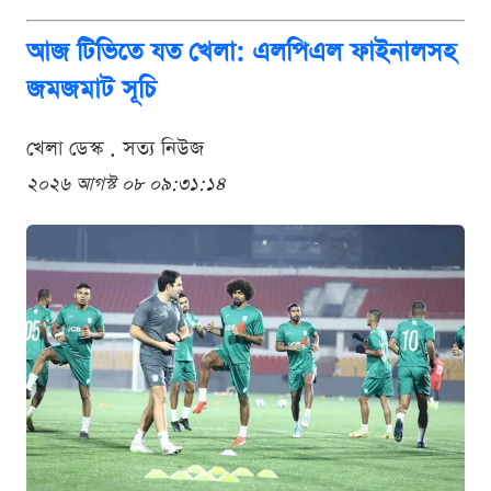
আজ টিভিতে যত খেলা: এলপিএল ফাইনালসহ
জমজমাট সূচি
খেলা ডেস্ক . সত্য নিউজ
২০২৬ আগস্ট ০৮ ০৯:৩১:১৪