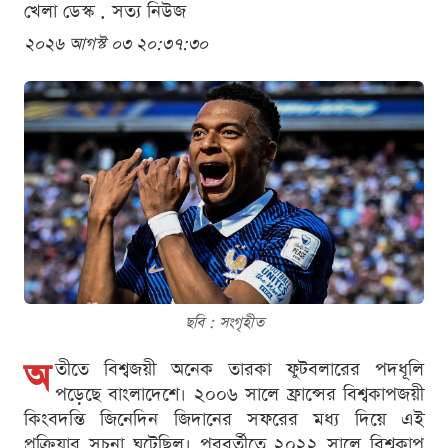
খেলা ডেস্ক . সত্য নিউজ
২০২৬ আগস্ট ০৩ ২০:৩৭:৩০
ছবি : সংগৃহীত
অ
তীতে বিশ্বজয়ী অনেক তারকা ফুটবলারের পদধূলি
পড়েছে বাংলাদেশে। ২০০৬ সালে ফ্রান্সের বিশ্বকাপজয়ী
কিংবদন্তি জিনেদিন জিদানের সফরের মধ্য দিয়ে এই
প্রক্রিয়ার সূচনা ঘটেছিল। পরবর্তীতে ২০২২ সালে বিশ্বকাপ