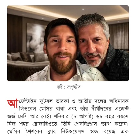
ছবি : সংগৃহীত
আ
র্জেন্টাইন ফুটবল তারকা ও জাতীয় দলের অধিনায়ক
লিওনেল মেসির বাবা এবং তাঁর দীর্ঘদিনের এজেন্ট
জর্জ মেসি আর নেই। শনিবার (৮ আগস্ট) ৬৮ বছর বয়সে
নিজ শহর রোজারিওতে তিনি শেষনিঃশ্বাস ত্যাগ করেন।
মেসির শৈশবের ক্লাব নিউওয়েলস ওল্ড বয়েজ এক