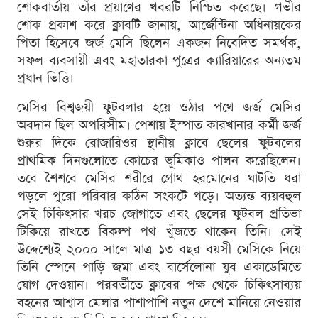
শোকবার্তায় তাঁর প্রয়াণের খবরটি নিশ্চিত করেছে। গভীর
শোক প্রকাশ করে ক্লাবটি জানায়, আর্জেন্টিনা অধিনায়কের
পিতা হিসেবে জর্জ মেসি ছিলেন একজন নিবেদিত সমর্থক,
সফল ব্যবসায়ী এবং মহাতারকা পুত্রের ক্যারিয়ারের অন্যতম
প্রধান ভিত্তি।
মেসির বিশ্বজয়ী ফুটবলার হয়ে ওঠার পথে জর্জ মেসির
অবদান ছিল অপরিসীম। পেশায় ইস্পাত কারখানার কর্মী জর্জ
শুরুর দিকে রোজারিওর স্থানীয় ক্লাবে ছেলের ফুটবলের
প্রাথমিক দিনগুলোতে কোচের ভূমিকাও পালন করেছিলেন।
তবে শৈশবে মেসির শরীরে গ্রোথ হরমোনের ঘাটতি ধরা
পড়লে পুরো পরিবার কঠিন সংকটে পড়ে। অত্যন্ত ব্যয়বহুল
সেই চিকিৎসার খরচ জোগাতে এবং ছেলের ফুটবল প্রতিভা
টিকিয়ে রাখতে বিকল্প পথ খুঁজতে থাকেন তিনি। সেই
উদ্দেশ্যেই ২০০০ সালে মাত্র ১৩ বছর বয়সী মেসিকে নিয়ে
তিনি স্পেনে পাড়ি জমা এবং বার্সেলোনা যুব একাডেমিতে
যোগ দেওয়ান। পরবর্তীতে ক্লাবের পক্ষ থেকে চিকিৎসাব্যয়
বহনের আশ্বাস মেলার পাশাপাশি নতুন দেশে মানিয়ে নেওয়ার