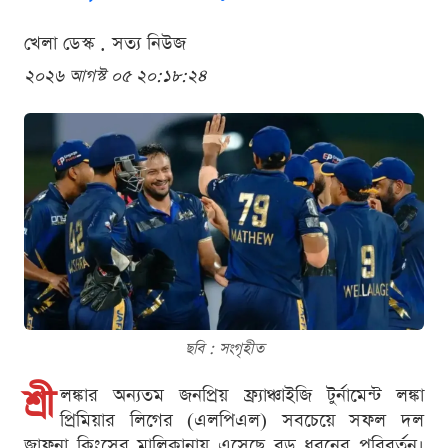
খেলা ডেস্ক . সত্য নিউজ
২০২৬ আগস্ট ০৫ ২০:১৮:২৪
ছবি : সংগৃহীত
শ্রী
লঙ্কার অন্যতম জনপ্রিয় ফ্র্যাঞ্চাইজি টুর্নামেন্ট লঙ্কা
প্রিমিয়ার লিগের (এলপিএল) সবচেয়ে সফল দল
জাফনা কিংসের মালিকানায় এসেছে বড় ধরনের পরিবর্তন।