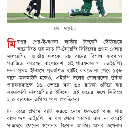
ছবি : সংগৃহীত
মি
রপুর শের-ই-বাংলা জাতীয় ক্রিকেট স্টেডিয়ামে
আয়োজিত দুই ম্যাচ টি-টোয়েন্টি সিরিজের প্রথম খেলায়
মালয়েশিয়া জাতীয় দলকে ৮৯ রানের বিশাল ব্যবধানে
পরাজিত করেছে বাংলাদেশ হাই-পারফরম্যান্স (এইচপি)
দল। প্রথম ইনিংসে প্রত্যাশিত ব্যাটিং করতে না পেরে ১৫৮
রানে অলআউট হলেও, এইচপি দলের বোলারদের দুর্দান্ত
পারফরম্যান্সে ১৬ ওভারে মাত্র ৬৯ রানেই গুটিয়ে যায়
সফরকারী মালয়েশিয়ার ইনিংস। এই জয়ের ফলে সিরিজে
১-০ ব্যবধানে এগিয়ে গেল স্বাগতিকরা।
টস হেরে প্রথমে ব্যাট করতে নেমে শুরুতেই ধাক্কা খায়
বাংলাদেশ এইচপি। ৭ বল খেলে কোনো রান না করেই
সাজঘরে ফেরেন ওপেনার জিসান আলম। অপর ওপেনার