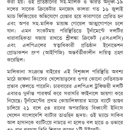
করা হয়। ওই প্রতিষ্ঠানের সহ-মালিক ও ভারত অনূর্ধ্ব-১৯
দলের সাবেক ক্রিকেটার মনজোৎ কালরা গত ১৬ জুলাই
ম্যাচ ফিক্সিংয়ের অভিযোগে গ্রেপ্তার হয়ে কারাগারে প্রেরিত হন
এবং অপর সহ-মালিক মায়াঙ্ক গোয়েল আত্মগোপনে চলে
যান। এমন সংকটময় পরিস্থিতিতে টুর্নামেন্টে দলটির
ধারাবাহিকতা বজায় রাখতে শ্রীলঙ্কা ক্রিকেট (এসএলসি)
এবং এলপিএলের স্বত্বাধিকারী প্রতিষ্ঠান ইনোভেশন
প্রোডাকশন গ্রুপ (আইপিজি) অন্তর্বর্তীকালীন দায়িত্ব গ্রহণ
করেছিল।
মালিকানা সংক্রান্ত বাইরের এই বিশৃঙ্খল পরিস্থিতি অবশ্য
মাঠে জাফনা কিংসের খেলোয়াড়দের ওপর কোনো নেতিবাচক
প্রভাব ফেলতে পারেনি। চারবারের এলপিএল ট্রফিজয়ী দলটি
এবারও দুর্দান্ত পারফর্ম করে সরাসরি ফাইনালে জায়গা করে
নিয়েছে। টুর্নামেন্টের প্রথম কোয়ালিফায়ার ম্যাচে ব্যাটে তাণ্ডব
চালিয়ে ২১ বলে ৫৪ রানের অপরাজিত বিধ্বংসী ইনিংস
খেলেন বাংলাদেশি ব্যাটার তাওহিদ হৃদয়। ওই ম্যাচে সাকিব
আল হাসানকে ব্যাটিংয়ে নামতে না হলেও বল হাতে ৩ ওভারে
৩৬ রান খরচায় তিনি শিকার করেন ১টি উইকেট।