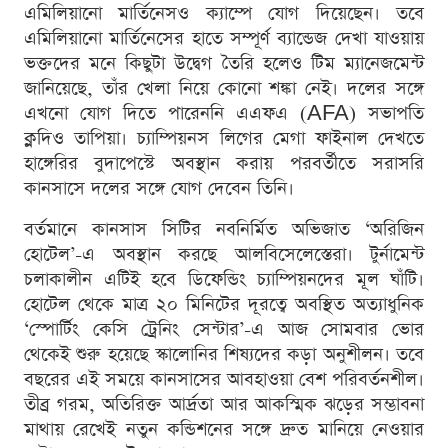
এমিলিয়ানো মার্তিনেসও ক্যাম্পে যোগ দিয়েছেন। তবে
এমিলিয়ানো মার্তিনেসের হাতে সম্পূর্ণ ব্যান্ডেজ দেখা যাওয়ায়
ভক্তদের মনে কিছুটা উদ্বেগ তৈরি হলেও টিম ম্যানেজমেন্ট
জানিয়েছে, তাঁর খেলা নিয়ে কোনো শঙ্কা নেই। দলের সঙ্গে
এখনো যোগ দিতে পারেননি এএফএ (AFA) সভাপতি
ক্লদিও তাপিয়া। চ্যাম্পিয়নস লিগের মেগা ফাইনাল দেখতে
হাঙ্গেরির বুদাপেস্টে অবস্থান করায় পরবর্তীতে সরাসরি
কানসাসে দলের সঙ্গে যোগ দেবেন তিনি।
বর্তমানে কানসাস সিটির নবনির্মিত অভিজাত ‘অরিজিন
হোটেল’-এ অবস্থান করছে আলবিসেলেস্তেরা। টুর্নামেন্ট
চলাকালীন এটিই হবে ডিফেন্ডিং চ্যাম্পিয়নদের মূল ঘাঁটি।
হোটেল থেকে মাত্র ২০ মিনিটের দূরত্বে অবস্থিত অত্যাধুনিক
‘স্পোর্টিং কেসি ট্রেনিং সেন্টার’-এ আজ সোমবার ভোর
থেকেই শুরু হয়েছে স্কালোনির শিষ্যদের কড়া অনুশীলন। তবে
বছরের এই সময়ে কানসাসের আবহাওয়া বেশ পরিবর্তনশীল।
তীব্র গরম, অতিরিক্ত আর্দ্রতা আর আকস্মিক ঝড়ের সম্ভাবনা
মাথায় রেখেই নতুন কন্ডিশনের সঙ্গে দ্রুত মানিয়ে নেওয়ার