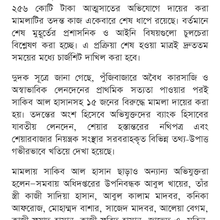
২৫৬ কোটি টাকা আত্মসাতের অভিযোগে দায়ের করা
মামলাটির তদন্ত কাজ একেবারে শেষ ধাপে রয়েছে। বর্তমানে
শেষ মুহূর্তের প্রশাসনিক ও আইনি বিষয়গুলো চুলচেরা
বিশ্লেষণ করা হচ্ছে। এ প্রক্রিয়া শেষ হওয়া মাত্রই দ্রুততম
সময়ের মধ্যে চার্জশিট দাখিল করা হবে।
দুদক সূত্রে জানা গেছে, পুঁজিবাজারে অবৈধ কারসাজি ও
অস্বাভাবিক লেনদেনের প্রাথমিক সত্যতা পাওয়ার পরই
সাকিব আল হাসানসহ ১৫ জনের বিরুদ্ধে মামলা দায়ের করা
হয়। তদন্তের অংশ হিসেবে অভিযুক্তদের ব্যাংক হিসাবের
যাবতীয় লেনদেন, শেয়ার হস্তান্তরের নথিপত্র এবং
শেয়ারবাজার নিয়ন্ত্রক সংস্থার সরবরাহকৃত বিভিন্ন তথ্য-উপাত্ত
গভীরভাবে খতিয়ে দেখা হয়েছে।
মামলায় সাকিব আল হাসান ছাড়াও অন্যান্য অভিযুক্তরা
হলেন—সমবায় অধিদপ্তরের উপনিবন্ধক আবুল খায়ের, তাঁর
স্ত্রী কাজী সাদিয়া হাসান, আবুল কালাম মাদবর, কনিকা
আফরোজ, মোহাম্মদ বাশার, সাজেদ মাদবর, আলেয়া বেগম,