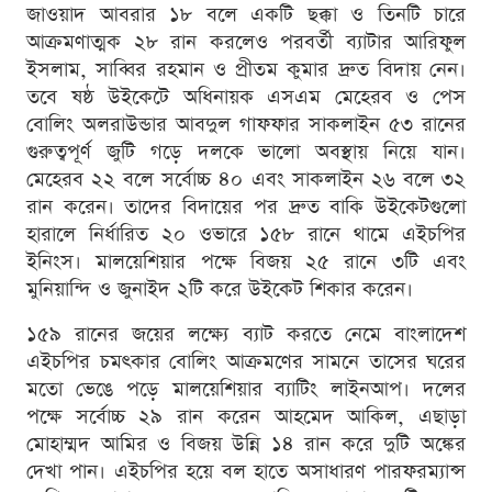
জাওয়াদ আবরার ১৮ বলে একটি ছক্কা ও তিনটি চারে
আক্রমণাত্মক ২৮ রান করলেও পরবর্তী ব্যাটার আরিফুল
ইসলাম, সাব্বির রহমান ও প্রীতম কুমার দ্রুত বিদায় নেন।
তবে ষষ্ঠ উইকেটে অধিনায়ক এসএম মেহেরব ও পেস
বোলিং অলরাউন্ডার আবদুল গাফফার সাকলাইন ৫৩ রানের
গুরুত্বপূর্ণ জুটি গড়ে দলকে ভালো অবস্থায় নিয়ে যান।
মেহেরব ২২ বলে সর্বোচ্চ ৪০ এবং সাকলাইন ২৬ বলে ৩২
রান করেন। তাদের বিদায়ের পর দ্রুত বাকি উইকেটগুলো
হারালে নির্ধারিত ২০ ওভারে ১৫৮ রানে থামে এইচপির
ইনিংস। মালয়েশিয়ার পক্ষে বিজয় ২৫ রানে ৩টি এবং
মুনিয়ান্দি ও জুনাইদ ২টি করে উইকেট শিকার করেন।
১৫৯ রানের জয়ের লক্ষ্যে ব্যাট করতে নেমে বাংলাদেশ
এইচপির চমৎকার বোলিং আক্রমণের সামনে তাসের ঘরের
মতো ভেঙে পড়ে মালয়েশিয়ার ব্যাটিং লাইনআপ। দলের
পক্ষে সর্বোচ্চ ২৯ রান করেন আহমেদ আকিল, এছাড়া
মোহাম্মদ আমির ও বিজয় উন্নি ১৪ রান করে দুটি অঙ্কের
দেখা পান। এইচপির হয়ে বল হাতে অসাধারণ পারফরম্যান্স