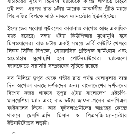
যাচাইয়ের সুযোগ হিসেবে ম্যাচটিকে কাজে লাগাতে চাইবে
দুই দল। এরপর রাত ৯টায় আরেক আকর্ষণীয় প্রীতি ম্যাচে
পিএসজির বিপক্ষে মাঠে নামবে ম্যানচেস্টার ইউনাইটেড।
ইংল্যান্ডের ঘরোয়া ফুটবলের কারাবাও কাপেও আজ একাধিক
ম্যাচ রয়েছে। সন্ধ্যা ৭টায় কিউপিআর মুখোমুখি হবে
মিলওয়ালের। রাত ৮টায় একই সময়ে ডার্বি কাউন্টি খেলবে
লিঙ্কন সিটির বিপক্ষে, সোয়ানসির প্রতিপক্ষ বার্মিংহাম এবং
ওয়েস্টহাম মুখোমুখি হবে পোর্টসমাউথের। ম্যাচগুলো
ফ্যানকোডে সরাসরি সম্প্রচারের সূচিতে রয়েছে।
সব মিলিয়ে দুপুর থেকে গভীর রাত পর্যন্ত খেলাধুলার ব্যস্ত
দিন অপেক্ষা করছে দর্শকদের জন্য। বাংলাদেশের দর্শকদের
বিশেষ নজর থাকবে দুপুর ২টায় বাংলাদেশ এইচপি-
মালয়েশিয়া ম্যাচ এবং রাত ৮টায় জাফনা-গলের এলপিএল
ফাইনালের দিকে। আর ফুটবলপ্রেমীদের আগ্রহের কেন্দ্রে
থাকবে চেলসি-এসি মিলান ও পিএসজি-ম্যানচেস্টার
ইউনাইটেডের লড়াই।