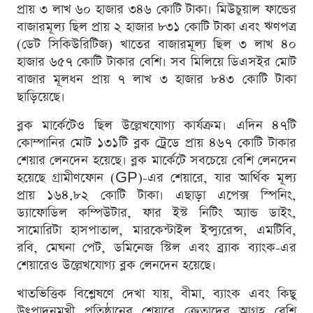
প্রায় ৩ লাখ ৬০ হাজার ৩৪৬ কোটি টাকা। মিউচুয়াল ফান্ডের
বাজারমূল্য ছিল প্রায় ২ হাজার ৮৩১ কোটি টাকা এবং ঋণপত্র
(ডেট সিকিউরিটিজ) খাতের বাজারমূল্য ছিল ৩ লাখ ৪০
হাজার ৬৫৭ কোটি টাকার বেশি। সব মিলিয়ে ডিএসইর মোট
বাজার মূলধন প্রায় ৭ লাখ ৩ হাজার ৮৪৩ কোটি টাকা
ছাড়িয়েছে।
ব্লক মার্কেটেও ছিল উল্লেখযোগ্য কার্যক্রম। এদিন ৪৭টি
কোম্পানির মোট ১৩১টি ব্লক ট্রেডে প্রায় ৪৬৭ কোটি টাকার
শেয়ার লেনদেন হয়েছে। ব্লক মার্কেটে সবচেয়ে বেশি লেনদেন
হয়েছে গ্রামীণফোন (GP)-এর শেয়ারে, যার আর্থিক মূল্য
প্রায় ১৬৪.৮২ কোটি টাকা। এছাড়া এপেক্স স্পিনিং,
ড্যাফোডিল কম্পিউটার, ফার ইস্ট নিটিং অ্যান্ড ডাইং,
সামোরিটা হাসপাতাল, মারকেন্টাইল ইন্স্যুরেন্স, এমটিবি,
রবি, মেঘনা পেট, ডমিনেজ স্টিল এবং ব্র্যাক ব্যাংক-এর
শেয়ারেও উল্লেখযোগ্য ব্লক লেনদেন হয়েছে।
খাতভিত্তিক বিশ্লেষণে দেখা যায়, বীমা, ব্যাংক এবং কিছু
উৎপাদনমুখী প্রতিষ্ঠানের শেয়ারে ক্রেতাদের আগ্রহ বেশি