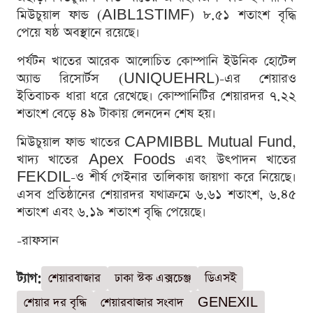
মিউচুয়াল ফান্ড (AIBL1STIMF) ৮.৫১ শতাংশ বৃদ্ধি
পেয়ে ষষ্ঠ অবস্থানে রয়েছে।
পর্যটন খাতের আরেক আলোচিত কোম্পানি ইউনিক হোটেল
অ্যান্ড রিসোর্টস (UNIQUEHRL)-এর শেয়ারও
ইতিবাচক ধারা ধরে রেখেছে। কোম্পানিটির শেয়ারদর ৭.২২
শতাংশ বেড়ে ৪৯ টাকায় লেনদেন শেষ হয়।
মিউচুয়াল ফান্ড খাতের CAPMIBBL Mutual Fund,
খাদ্য খাতের Apex Foods এবং উৎপাদন খাতের
FEKDIL-ও শীর্ষ গেইনার তালিকায় জায়গা করে নিয়েছে।
এসব প্রতিষ্ঠানের শেয়ারদর যথাক্রমে ৬.৬১ শতাংশ, ৬.৪৫
শতাংশ এবং ৬.১৯ শতাংশ বৃদ্ধি পেয়েছে।
-রাফসান
ট্যাগ:
শেয়ারবাজার
ঢাকা স্টক এক্সচেঞ্জ
ডিএসই
শেয়ার দর বৃদ্ধি
শেয়ারবাজার সংবাদ
GENEXIL