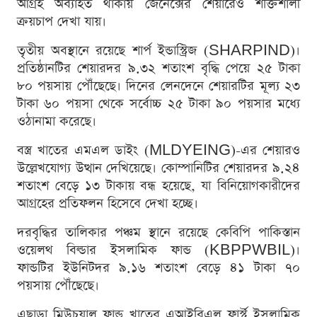
আগ্রহ অব্যাহত থাকায় জেনেক্সের শেয়ারেও শক্তিশালী
ক্রয়চাপ দেখা যায়।
তৃতীয় অবস্থানে রয়েছে শার্প ইন্ডাস্ট্রিজ (SHARPIND)।
প্রতিষ্ঠানটির শেয়ারদর ৯.৩২ শতাংশ বৃদ্ধি পেয়ে ২৫ টাকা
৮০ পয়সায় পৌঁছেছে। দিনের লেনদেনে শেয়ারটির মূল্য ২৩
টাকা ৬০ পয়সা থেকে সর্বোচ্চ ২৫ টাকা ৯০ পয়সার মধ্যে
ওঠানামা করেছে।
বস্ত্র খাতের এমএল ডাইং (MLDYEING)-এর শেয়ারও
উল্লেখযোগ্য উত্থান দেখিয়েছে। কোম্পানিটির শেয়ারদর ৯.২৪
শতাংশ বেড়ে ১৩ টাকায় বন্ধ হয়েছে, যা বিনিয়োগকারীদের
আগ্রহের প্রতিফলন হিসেবে দেখা হচ্ছে।
দরবৃদ্ধির তালিকার পঞ্চম স্থানে রয়েছে কেবিপি পাকিস্তান
ওয়েলথ বিল্ডার ইসলামিক ফান্ড (KBPPWBIL)।
ফান্ডটির ইউনিটদর ৯.১৬ শতাংশ বেড়ে ৪১ টাকা ৭০
পয়সায় পৌঁছেছে।
এছাড়া মিউচুয়াল ফান্ড খাতের এআইবিএল ফার্স্ট ইসলামিক