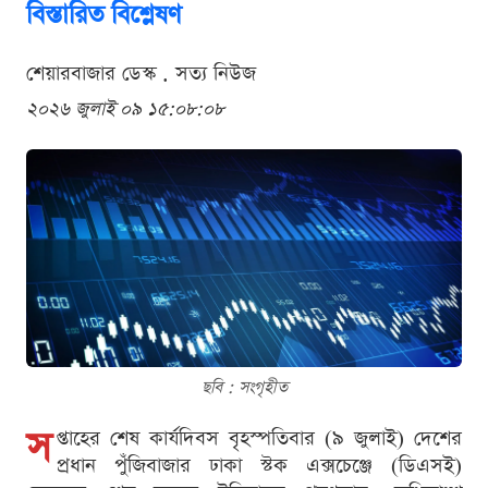
বিস্তারিত বিশ্লেষণ
শেয়ারবাজার ডেস্ক . সত্য নিউজ
২০২৬ জুলাই ০৯ ১৫:০৮:০৮
ছবি : সংগৃহীত
স
প্তাহের শেষ কার্যদিবস বৃহস্পতিবার (৯ জুলাই) দেশের
প্রধান পুঁজিবাজার ঢাকা স্টক এক্সচেঞ্জে (ডিএসই)