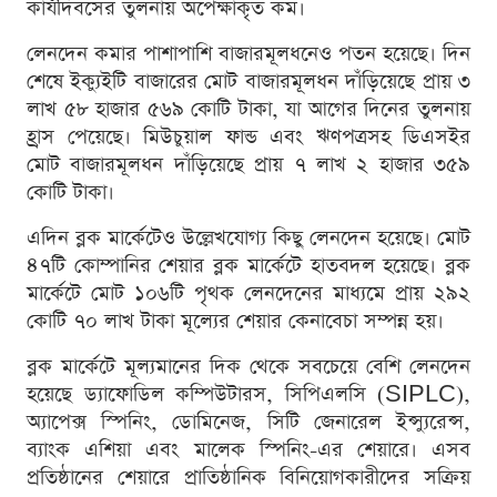
কার্যদিবসের তুলনায় অপেক্ষাকৃত কম।
লেনদেন কমার পাশাপাশি বাজারমূলধনেও পতন হয়েছে। দিন
শেষে ইক্যুইটি বাজারের মোট বাজারমূলধন দাঁড়িয়েছে প্রায় ৩
লাখ ৫৮ হাজার ৫৬৯ কোটি টাকা, যা আগের দিনের তুলনায়
হ্রাস পেয়েছে। মিউচুয়াল ফান্ড এবং ঋণপত্রসহ ডিএসইর
মোট বাজারমূলধন দাঁড়িয়েছে প্রায় ৭ লাখ ২ হাজার ৩৫৯
কোটি টাকা।
এদিন ব্লক মার্কেটেও উল্লেখযোগ্য কিছু লেনদেন হয়েছে। মোট
৪৭টি কোম্পানির শেয়ার ব্লক মার্কেটে হাতবদল হয়েছে। ব্লক
মার্কেটে মোট ১০৬টি পৃথক লেনদেনের মাধ্যমে প্রায় ২৯২
কোটি ৭০ লাখ টাকা মূল্যের শেয়ার কেনাবেচা সম্পন্ন হয়।
ব্লক মার্কেটে মূল্যমানের দিক থেকে সবচেয়ে বেশি লেনদেন
হয়েছে ড্যাফোডিল কম্পিউটারস, সিপিএলসি (SIPLC),
অ্যাপেক্স স্পিনিং, ডোমিনেজ, সিটি জেনারেল ইন্স্যুরেন্স,
ব্যাংক এশিয়া এবং মালেক স্পিনিং-এর শেয়ারে। এসব
প্রতিষ্ঠানের শেয়ারে প্রাতিষ্ঠানিক বিনিয়োগকারীদের সক্রিয়