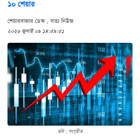
১০ শেয়ার
শেয়ারবাজার ডেস্ক . সত্য নিউজ
২০২৬ জুলাই ০৯ ১৪:৫৯:৫১
ছবি : সংগৃহীত