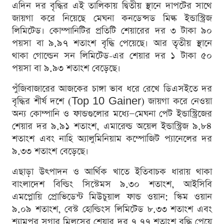
এদিন দর বৃদ্ধির এই তালিকায় দ্বিতীয় স্থানে দাপটের সাথে
জায়গা করে নিয়েছে মেঘনা কনডেন্সড মিল্ক ইন্ডাস্ট্রিজ
লিমিটেড। কোম্পানিটির প্রতিটি শেয়ারের দর ৩ টাকা ৯০
পয়সা বা ৯.৯৭ শতাংশ বৃদ্ধি পেয়েছে। আর তৃতীয় স্থানে
থাকা গোল্ডেন সন লিমিটেড-এর শেয়ার দর ১ টাকা ৫০
পয়সা বা ৯.৯৩ শতাংশ বেড়েছে।
পুঁজিবাজারের আজকের চাঙ্গা ভাব ধরে রেখে ডিএসইতে দর
বৃদ্ধির শীর্ষ দশে (Top 10 Gainer) জায়গা করে নেওয়া
অন্য কোম্পানি ও ফান্ডগুলোর মধ্যে—মেঘনা পেট ইন্ডাস্ট্রিজের
শেয়ার দর ৯.৯১ শতাংশ, এমারেল্ড অয়েল ইন্ডাস্ট্রিজ ৯.৮৪
শতাংশ এবং নাহি অ্যালুমিনিয়াম কম্পোজিট প্যানেলের দর
৯.৩৩ শতাংশ বেড়েছে।
এছাড়া উৎপাদন ও আর্থিক খাতে ইতিবাচক ধারায় থাকা
বাংলাদেশ বিল্ডিং সিস্টেমস ৯.৩০ শতাংশ, আইসিবি
এমপ্লোয়ি প্রোভিডেন্ট মিউচুয়াল ফান্ড ওয়ান: স্কিম ওয়ান
৯.০৯ শতাংশ, বেস্ট হোল্ডিংস লিমিটেড ৮.৩৩ শতাংশ এবং
শ্যামপুর সুগার মিলসের শেয়ার দর ৭.৭৭ শতাংশ বৃদ্ধি পেয়ে