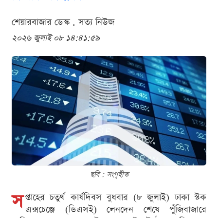
শেয়ারবাজার ডেস্ক . সত্য নিউজ
২০২৬ জুলাই ০৮ ১৪:৪১:৫৯
ছবি : সংগৃহীত
স
প্তাহের চতুর্থ কার্যদিবস বুধবার (৮ জুলাই) ঢাকা স্টক
এক্সচেঞ্জে (ডিএসই) লেনদেন শেষে পুঁজিবাজারে