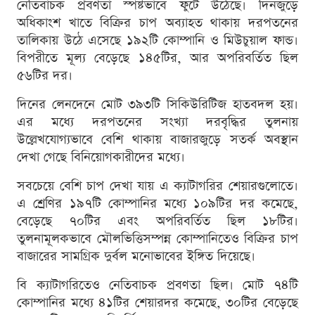
নেতিবাচক প্রবণতা স্পষ্টভাবে ফুটে উঠেছে। দিনজুড়ে
অধিকাংশ খাতে বিক্রির চাপ অব্যাহত থাকায় দরপতনের
তালিকায় উঠে এসেছে ১৯২টি কোম্পানি ও মিউচুয়াল ফান্ড।
বিপরীতে মূল্য বেড়েছে ১৪৫টির, আর অপরিবর্তিত ছিল
৫৬টির দর।
দিনের লেনদেনে মোট ৩৯৩টি সিকিউরিটিজ হাতবদল হয়।
এর মধ্যে দরপতনের সংখ্যা দরবৃদ্ধির তুলনায়
উল্লেখযোগ্যভাবে বেশি থাকায় বাজারজুড়ে সতর্ক অবস্থান
দেখা গেছে বিনিয়োগকারীদের মধ্যে।
সবচেয়ে বেশি চাপ দেখা যায় এ ক্যাটাগরির শেয়ারগুলোতে।
এ শ্রেণির ১৯৭টি কোম্পানির মধ্যে ১০৯টির দর কমেছে,
বেড়েছে ৭০টির এবং অপরিবর্তিত ছিল ১৮টির।
তুলনামূলকভাবে মৌলভিত্তিসম্পন্ন কোম্পানিতেও বিক্রির চাপ
বাজারের সামগ্রিক দুর্বল মনোভাবের ইঙ্গিত দিয়েছে।
বি ক্যাটাগরিতেও নেতিবাচক প্রবণতা ছিল। মোট ৭৪টি
কোম্পানির মধ্যে ৪১টির শেয়ারদর কমেছে, ৩০টির বেড়েছে