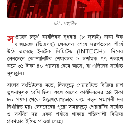
ছবি : সংগৃহীত
স
প্তাহের চতুর্থ কার্যদিবস বুধবার (৮ জুলাই) ঢাকা স্টক
এক্সচেঞ্জে (ডিএসই) লেনদেন শেষে দরপতনের শীর্ষে
উঠে এসেছে ইনটেক লিমিটেড (INTECH)। দিনের
লেনদেনে কোম্পানিটির শেয়ারদর ৯ দশমিক ৭৭ শতাংশ
কমে ৩১ টাকা ৪০ পয়সায় নেমে আসে, যা এদিনের সর্বোচ্চ
মূল্যহ্রাস।
বাজার সংশ্লিষ্টদের মতে, দিনজুড়ে শেয়ারটিতে বিক্রির চাপ
তুলনামূলক বেশি ছিল। ফলে আগের কার্যদিবসের ৩৪ টাকা
৮০ পয়সা থেকে উল্লেখযোগ্যভাবে কমে নতুন সমাপনী দর
নির্ধারিত হয়। লেনদেনের পুরো সময়জুড়ে শেয়ারটির সর্বোচ্চ
ও সর্বনিম্ন দর একই পর্যায়ে থাকায় শক্তিশালী বিক্রির
প্রবণতার ইঙ্গিত পাওয়া গেছে।