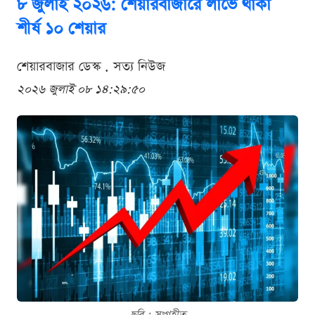
৮ জুলাই ২০২৬: শেয়ারবাজারে লাভে থাকা
শীর্ষ ১০ শেয়ার
শেয়ারবাজার ডেস্ক . সত্য নিউজ
২০২৬ জুলাই ০৮ ১৪:২৯:৫০
ছবি : সংগৃহীত