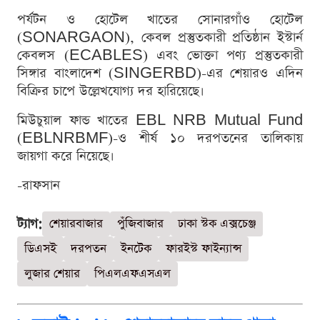
পর্যটন ও হোটেল খাতের সোনারগাঁও হোটেল
(SONARGAON), কেবল প্রস্তুতকারী প্রতিষ্ঠান ইস্টার্ন
কেবলস (ECABLES) এবং ভোক্তা পণ্য প্রস্তুতকারী
সিঙ্গার বাংলাদেশ (SINGERBD)-এর শেয়ারও এদিন
বিক্রির চাপে উল্লেখযোগ্য দর হারিয়েছে।
মিউচুয়াল ফান্ড খাতের EBL NRB Mutual Fund
(EBLNRBMF)-ও শীর্ষ ১০ দরপতনের তালিকায়
জায়গা করে নিয়েছে।
-রাফসান
ট্যাগ:
শেয়ারবাজার
পুঁজিবাজার
ঢাকা স্টক এক্সচেঞ্জ
ডিএসই
দরপতন
ইনটেক
ফারইস্ট ফাইন্যান্স
লুজার শেয়ার
পিএলএফএসএল