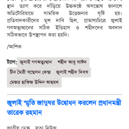
স্থান ত্যাগ করে দাঁড়িয়ে উচ্চকণ্ঠে অসন্তোষ জানালে
অডিটোরিয়ামে সাময়িক উত্তেজনার সৃষ্টি হয়।
প্রতিবাদকারীদের মূল দাবি ছিল, প্রামাণ্যচিত্রে জুলাই
গণঅভ্যুত্থানের সঠিক ইতিহাস ও শহীদদের অবদান
সঠিকভাবে উপস্থাপন করা হয়নি।
/আশিক
ট্যাগ:
জুলাই গণঅভ্যুত্থান
শহীদ আবু সাঈদ
চীন মৈত্রী সম্মেলন কেন্দ্র
জুলাই শহীদ দিবস
মেজর হাফিজ উদ্দিন আহমদ
জুলাই স্মৃতি জাদুঘর উদ্বোধন করলেন প্রধানমন্ত্রী
তারেক রহমান
জাতীয় ডেস্ক . সত্য নিউজ