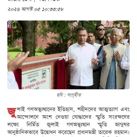
২০২৬ আগস্ট ০৫ ১০:৩৩:৫৮
ছবি : সংগৃহীত
জু
লাই গণঅভ্যুত্থানের ইতিহাস, শহীদদের আত্মত্যাগ এবং
আন্দোলনে অংশ নেওয়া যোদ্ধাদের স্মৃতি সংরক্ষণের
লক্ষ্যে নির্মিত জুলাই গণঅভ্যুত্থান স্মৃতি জাদুঘর
আনুষ্ঠানিকভাবে উদ্বোধন করেছেন প্রধানমন্ত্রী তারেক রহমান।