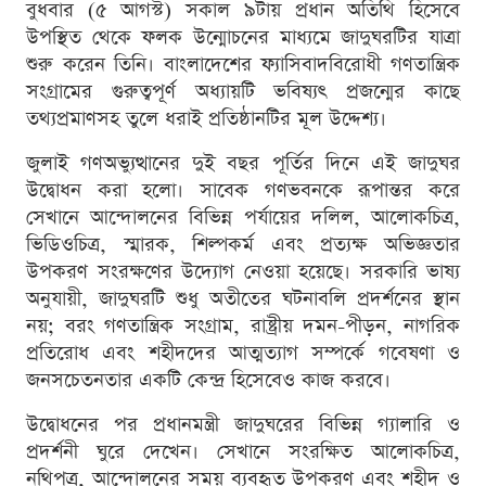
বুধবার (৫ আগস্ট) সকাল ৯টায় প্রধান অতিথি হিসেবে
উপস্থিত থেকে ফলক উন্মোচনের মাধ্যমে জাদুঘরটির যাত্রা
শুরু করেন তিনি। বাংলাদেশের ফ্যাসিবাদবিরোধী গণতান্ত্রিক
সংগ্রামের গুরুত্বপূর্ণ অধ্যায়টি ভবিষ্যৎ প্রজন্মের কাছে
তথ্যপ্রমাণসহ তুলে ধরাই প্রতিষ্ঠানটির মূল উদ্দেশ্য।
জুলাই গণঅভ্যুত্থানের দুই বছর পূর্তির দিনে এই জাদুঘর
উদ্বোধন করা হলো। সাবেক গণভবনকে রূপান্তর করে
সেখানে আন্দোলনের বিভিন্ন পর্যায়ের দলিল, আলোকচিত্র,
ভিডিওচিত্র, স্মারক, শিল্পকর্ম এবং প্রত্যক্ষ অভিজ্ঞতার
উপকরণ সংরক্ষণের উদ্যোগ নেওয়া হয়েছে। সরকারি ভাষ্য
অনুযায়ী, জাদুঘরটি শুধু অতীতের ঘটনাবলি প্রদর্শনের স্থান
নয়; বরং গণতান্ত্রিক সংগ্রাম, রাষ্ট্রীয় দমন-পীড়ন, নাগরিক
প্রতিরোধ এবং শহীদদের আত্মত্যাগ সম্পর্কে গবেষণা ও
জনসচেতনতার একটি কেন্দ্র হিসেবেও কাজ করবে।
উদ্বোধনের পর প্রধানমন্ত্রী জাদুঘরের বিভিন্ন গ্যালারি ও
প্রদর্শনী ঘুরে দেখেন। সেখানে সংরক্ষিত আলোকচিত্র,
নথিপত্র, আন্দোলনের সময় ব্যবহৃত উপকরণ এবং শহীদ ও