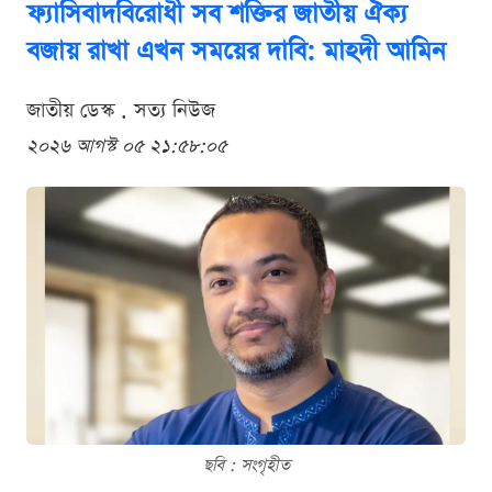
ফ্যাসিবাদবিরোধী সব শক্তির জাতীয় ঐক্য
বজায় রাখা এখন সময়ের দাবি: মাহদী আমিন
জাতীয় ডেস্ক . সত্য নিউজ
২০২৬ আগস্ট ০৫ ২১:৫৮:০৫
ছবি : সংগৃহীত