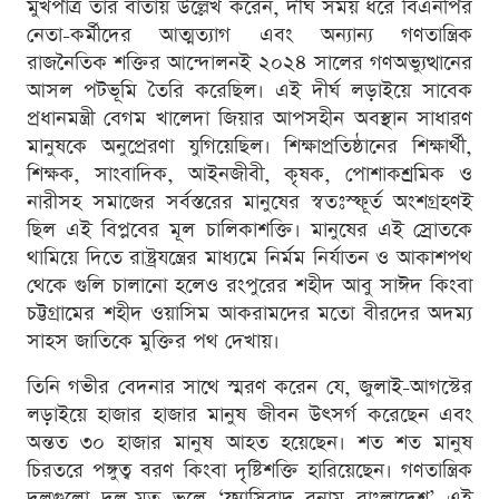
মুখপাত্র তাঁর বার্তায় উল্লেখ করেন, দীর্ঘ সময় ধরে বিএনপির
নেতা-কর্মীদের আত্মত্যাগ এবং অন্যান্য গণতান্ত্রিক
রাজনৈতিক শক্তির আন্দোলনই ২০২৪ সালের গণঅভ্যুত্থানের
আসল পটভূমি তৈরি করেছিল। এই দীর্ঘ লড়াইয়ে সাবেক
প্রধানমন্ত্রী বেগম খালেদা জিয়ার আপসহীন অবস্থান সাধারণ
মানুষকে অনুপ্রেরণা যুগিয়েছিল। শিক্ষাপ্রতিষ্ঠানের শিক্ষার্থী,
শিক্ষক, সাংবাদিক, আইনজীবী, কৃষক, পোশাকশ্রমিক ও
নারীসহ সমাজের সর্বস্তরের মানুষের স্বতঃস্ফূর্ত অংশগ্রহণই
ছিল এই বিপ্লবের মূল চালিকাশক্তি। মানুষের এই স্রোতকে
থামিয়ে দিতে রাষ্ট্রযন্ত্রের মাধ্যমে নির্মম নির্যাতন ও আকাশপথ
থেকে গুলি চালানো হলেও রংপুরের শহীদ আবু সাঈদ কিংবা
চট্টগ্রামের শহীদ ওয়াসিম আকরামদের মতো বীরদের অদম্য
সাহস জাতিকে মুক্তির পথ দেখায়।
তিনি গভীর বেদনার সাথে স্মরণ করেন যে, জুলাই-আগস্টের
লড়াইয়ে হাজার হাজার মানুষ জীবন উৎসর্গ করেছেন এবং
অন্তত ৩০ হাজার মানুষ আহত হয়েছেন। শত শত মানুষ
চিরতরে পঙ্গুত্ব বরণ কিংবা দৃষ্টিশক্তি হারিয়েছেন। গণতান্ত্রিক
দলগুলো দল-মত ভুলে ‘ফ্যাসিবাদ বনাম বাংলাদেশ’ এই