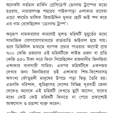
অনেকটা বর্তমান মার্কিন প্রেসিডেন্ট ডোনাল্ড ট্রাম্পের মতো
হওয়ায়, নারায়ণগঞ্জ শহরের পাইকপাড়া এলাকার রাবেয়া
এগ্রো ফার্মের মালিক জিয়াউদ্দিন মৃধার ছোট ভাই শখ করে
এর নাম রেখেছিলেন ‘ডোনাল্ড ট্রাম্প’।
অনুরূপ নামকরণের কারণেই মূলত মহিষটি মুহূর্তের মধ্যে
সামাজিক যোগাযোগমাধ্যমে রাতারাতি ভাইরাল হয়ে যায়।
তবে ডিজিটাল মাধ্যমে ব্যাপক প্রচার পাওয়ার আগেই প্রায়
৭০০ কেজি ওজনের এই মহিষটিকে লাইভ ওজন বা প্রতি
কেজি ৫৫০ টাকা দরে কিনে নিয়েছিলেন রাজধানীর জিনজিরা
এলাকার ব্যবসায়ী সামির। এরপর মহিষটিকে একনজর
দেখার জন্য জিনজিরার ওই এলাকায় শিশু-কিশোরসহ
অসংখ্য কৌতূহলী মানুষের উপচে পড়া ভিড় তৈরি হয়।
এমনকি বরিশাল, কুমিল্লাসহ দেশের বিভিন্ন দূরবর্তী জেলা
থেকেও অনেকে এই মহিষটি দেখতে ছুটে আসেন, যাদের
মধ্যে কেউ কেউ মহিষটি কিনতে না পেরে প্রকাশ্যেই
আফসোস ও হতাশা ব্যক্ত করেন।