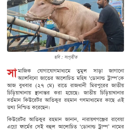
ছবি : সংগৃহীত
সা
মাজিক যোগাযোগমাধ্যমে তুমুল সাড়া জাগানো
অ্যালবিনো জাতের আলোচিত মহিষ ‘ডোনাল্ড ট্রাম্প’কে
আজ বুধবার (২৭ মে) রাতে রাজধানী মিরপুরের জাতীয়
চিড়িয়াখানায় স্থানান্তর করা হয়েছে। জাতীয় চিড়িয়াখানার
বর্তমান কিউরেটর আতিকুর রহমান গণমাধ্যমের কাছে এই
তথ্য নিশ্চিত করেছেন।
কিউরেটর আতিকুর রহমান জানান, নারায়ণগঞ্জের রাবেয়া
এগ্রো ফার্মের সেই বহুল আলোচিত ‘ডোনাল্ড ট্রাম্প’ নামের