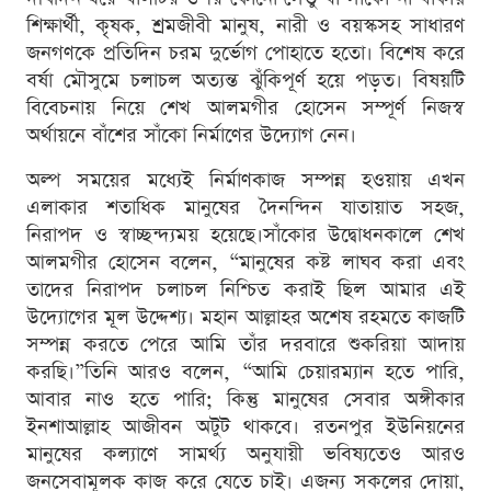
শিক্ষার্থী, কৃষক, শ্রমজীবী মানুষ, নারী ও বয়স্কসহ সাধারণ
জনগণকে প্রতিদিন চরম দুর্ভোগ পোহাতে হতো। বিশেষ করে
বর্ষা মৌসুমে চলাচল অত্যন্ত ঝুঁকিপূর্ণ হয়ে পড়ত। বিষয়টি
বিবেচনায় নিয়ে শেখ আলমগীর হোসেন সম্পূর্ণ নিজস্ব
অর্থায়নে বাঁশের সাঁকো নির্মাণের উদ্যোগ নেন।
অল্প সময়ের মধ্যেই নির্মাণকাজ সম্পন্ন হওয়ায় এখন
এলাকার শতাধিক মানুষের দৈনন্দিন যাতায়াত সহজ,
নিরাপদ ও স্বাচ্ছন্দ্যময় হয়েছে।সাঁকোর উদ্বোধনকালে শেখ
আলমগীর হোসেন বলেন, “মানুষের কষ্ট লাঘব করা এবং
তাদের নিরাপদ চলাচল নিশ্চিত করাই ছিল আমার এই
উদ্যোগের মূল উদ্দেশ্য। মহান আল্লাহর অশেষ রহমতে কাজটি
সম্পন্ন করতে পেরে আমি তাঁর দরবারে শুকরিয়া আদায়
করছি।”তিনি আরও বলেন, “আমি চেয়ারম্যান হতে পারি,
আবার নাও হতে পারি; কিন্তু মানুষের সেবার অঙ্গীকার
ইনশাআল্লাহ আজীবন অটুট থাকবে। রতনপুর ইউনিয়নের
মানুষের কল্যাণে সামর্থ্য অনুযায়ী ভবিষ্যতেও আরও
জনসেবামূলক কাজ করে যেতে চাই। এজন্য সকলের দোয়া,