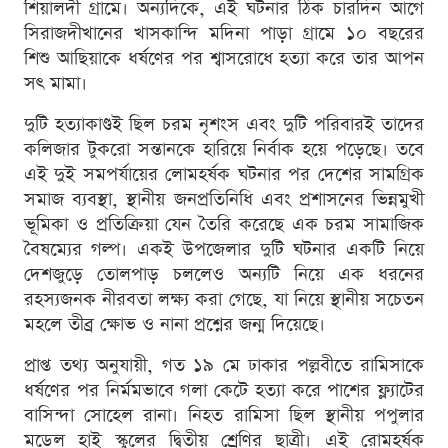
শিয়ালদী গ্রামে। অন্যদিকে, এই ঘটনার ঠিক চারদিন আগে
সিরাজদীখানের খাসকান্দি মদিনা পাড়া গ্রামে ১০ বছরের
শিশু আছিয়াকে ধর্ষণের পর শ্বাসরোধে হত্যা করে তার আপন
সৎ মামা।
দুটি হত্যাকাণ্ডই ছিল চরম নৃশংস এবং দুটি পরিবারই তাদের
কলিজার টুকরো সন্তানকে হারিয়ে নির্বাক হয়ে পড়েছে। তবে
এই দুই সমপর্যায়ের লোমহর্ষক ঘটনার পর দেশের সামগ্রিক
সমাজ ব্যবস্থা, স্থানীয় জনপ্রতিনিধি এবং প্রশাসনের ভিন্নমুখী
ভূমিকা ও প্রতিক্রিয়া যেন তৈরি করেছে এক চরম সামাজিক
বৈষম্যের গল্প। একই উপজেলার দুটি ঘটনার একটি নিয়ে
দেশজুড়ে তোলপাড় চললেও অন্যটি নিয়ে এক ধরনের
রহস্যজনক নীরবতা লক্ষ্য করা গেছে, যা নিয়ে স্থানীয় সচেতন
মহলে তীব্র ক্ষোভ ও নানা প্রশ্নের জন্ম দিয়েছে।
প্রাপ্ত তথ্য অনুযায়ী, গত ১৯ মে ঢাকার পল্লবীতে রামিসাকে
ধর্ষণের পর নির্মমভাবে গলা কেটে হত্যা করে পাশের ফ্ল্যাটের
বাসিন্দা সোহেল রানা। নিহত রামিসা ছিল স্থানীয় পপুলার
মডেল হাই স্কুলের দ্বিতীয় শ্রেণির ছাত্রী। এই রোমহর্ষক