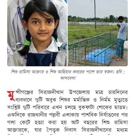
শিশু রামিসা আক্তার ও শিশু আছিয়ার কবরের পাশে তার স্বজন। ছবি :
কালবেলা
মু
ন্সীগঞ্জের সিরাজদীখান উপজেলায় মাত্র চারদিনের
ব্যবধানে দুটি অবুঝ শিশুর মর্মান্তিক ও নির্মম মৃত্যুতে
সংশ্লিষ্ট দুটি পরিবারে এখন চলছে বুকফাটা শোকের মাতম।
একদিকে রাজধানীর পল্লবী এলাকায় পাশবিক নির্যাতনের পর
গলা কেটে হত্যা করা হয় আট বছরের শিশু রামিসা
আক্তারকে, যার পৈতৃক নিবাস সিরাজদীখানের মধ্যম