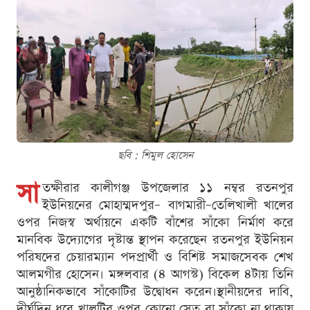
ছবি : শিমুল হোসেন
সা
তক্ষীরার কালীগঞ্জ উপজেলার ১১ নম্বর রতনপুর
ইউনিয়নের মোহাম্মদপুর– বাগমারী–তেলিখালী খালের
ওপর নিজস্ব অর্থায়নে একটি বাঁশের সাঁকো নির্মাণ করে
মানবিক উদ্যোগের দৃষ্টান্ত স্থাপন করেছেন রতনপুর ইউনিয়ন
পরিষদের চেয়ারম্যান পদপ্রার্থী ও বিশিষ্ট সমাজসেবক শেখ
আলমগীর হোসেন। মঙ্গলবার (৪ আগস্ট) বিকেল ৪টায় তিনি
আনুষ্ঠানিকভাবে সাঁকোটির উদ্বোধন করেন।স্থানীয়দের দাবি,
দীর্ঘদিন ধরে খালটির ওপর কোনো সেতু বা সাঁকো না থাকায়