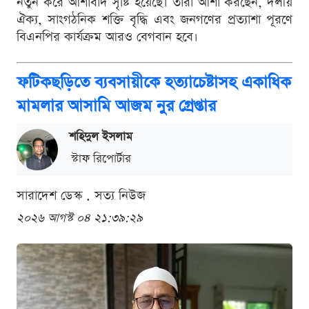
নতুন করে আশাবাদ সৃষ্টি হয়েছে। তাঁরা আশা করছেন, দলীয়
ঐক্য, সাংগঠনিক শক্তি বৃদ্ধি এবং জনগণের প্রত্যাশা পূরণে
বিএনপির কার্যক্রম আরও বেগবান হবে।
ফটিকছড়িতে ব্যবসায়ীকে হত্যাচেষ্টাসহ একাধিক
মামলার আসামি আজম নুর গ্রেপ্তার
শ‌হিদুল ইসলাম
স্টাফ রিপোর্টার
সারাদেশ ডেস্ক . সত্য নিউজ
২০২৬ আগস্ট ০৪ ২১:৩৯:২৯