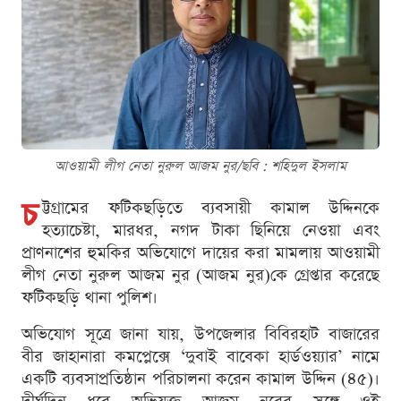
আওয়ামী লীগ নেতা নুরুল আজম নুর/ছবি : শ‌হিদুল ইসলাম
চ
ট্টগ্রামের ফটিকছড়িতে ব্যবসায়ী কামাল উদ্দিনকে
হত্যাচেষ্টা, মারধর, নগদ টাকা ছিনিয়ে নেওয়া এবং
প্রাণনাশের হুমকির অভিযোগে দায়ের করা মামলায় আওয়ামী
লীগ নেতা নুরুল আজম নুর (আজম নুর)কে গ্রেপ্তার করেছে
ফটিকছড়ি থানা পুলিশ।
অভিযোগ সূত্রে জানা যায়, উপজেলার বিবিরহাট বাজারের
বীর জাহানারা কমপ্লেক্সে ‘দুবাই বাবেকা হার্ডওয়্যার’ নামে
একটি ব্যবসাপ্রতিষ্ঠান পরিচালনা করেন কামাল উদ্দিন (৪৫)।