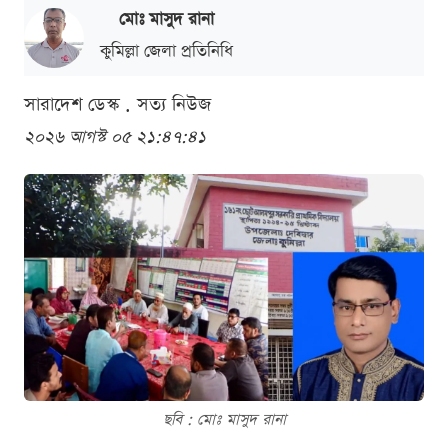
মোঃ মাসুদ রানা
কুমিল্লা জেলা প্রতিনিধি
সারাদেশ ডেস্ক . সত্য নিউজ
২০২৬ আগস্ট ০৫ ২১:৪৭:৪১
ছবি : মোঃ মাসুদ রানা