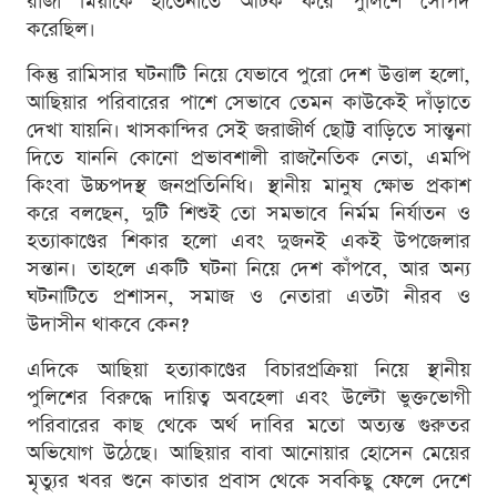
রাজা মিয়াকে হাতেনাতে আটক করে পুলিশে সোপর্দ
করেছিল।
কিন্তু রামিসার ঘটনাটি নিয়ে যেভাবে পুরো দেশ উত্তাল হলো,
আছিয়ার পরিবারের পাশে সেভাবে তেমন কাউকেই দাঁড়াতে
দেখা যায়নি। খাসকান্দির সেই জরাজীর্ণ ছোট্ট বাড়িতে সান্ত্বনা
দিতে যাননি কোনো প্রভাবশালী রাজনৈতিক নেতা, এমপি
কিংবা উচ্চপদস্থ জনপ্রতিনিধি। স্থানীয় মানুষ ক্ষোভ প্রকাশ
করে বলছেন, দুটি শিশুই তো সমভাবে নির্মম নির্যাতন ও
হত্যাকাণ্ডের শিকার হলো এবং দুজনই একই উপজেলার
সন্তান। তাহলে একটি ঘটনা নিয়ে দেশ কাঁপবে, আর অন্য
ঘটনাটিতে প্রশাসন, সমাজ ও নেতারা এতটা নীরব ও
উদাসীন থাকবে কেন?
এদিকে আছিয়া হত্যাকাণ্ডের বিচারপ্রক্রিয়া নিয়ে স্থানীয়
পুলিশের বিরুদ্ধে দায়িত্ব অবহেলা এবং উল্টো ভুক্তভোগী
পরিবারের কাছ থেকে অর্থ দাবির মতো অত্যন্ত গুরুতর
অভিযোগ উঠেছে। আছিয়ার বাবা আনোয়ার হোসেন মেয়ের
মৃত্যুর খবর শুনে কাতার প্রবাস থেকে সবকিছু ফেলে দেশে