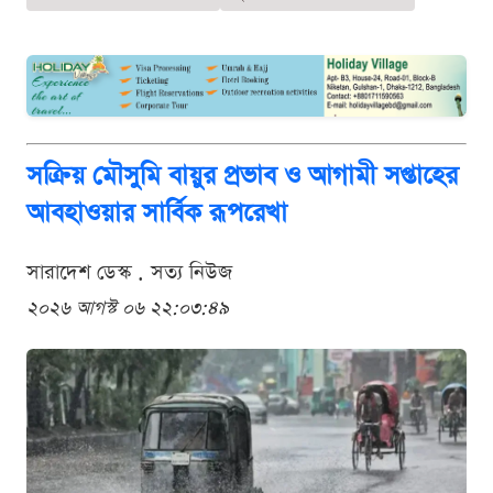
সক্রিয় মৌসুমি বায়ুর প্রভাব ও আগামী সপ্তাহের
আবহাওয়ার সার্বিক রূপরেখা
সারাদেশ ডেস্ক . সত্য নিউজ
২০২৬ আগস্ট ০৬ ২২:০৩:৪৯