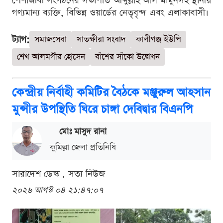
পেশাজীবী সংগঠনের সভাপতি আব্দুল্লাহ আল মামুনসহ স্থানীয়
গণ্যমান্য ব্যক্তি, বিভিন্ন ওয়ার্ডের নেতৃবৃন্দ এবং এলাকাবাসী।
ট্যাগ:
সমাজসেবা
সাতক্ষীরা সংবাদ
কালীগঞ্জ ইউপি
শেখ আলমগীর হোসেন
বাঁশের সাঁকো উদ্বোধন
কেন্দ্রীয় নির্বাহী কমিটির বৈঠকে মঞ্জুরুল আহসান
মুন্সীর উপস্থিতি ঘিরে চাঙ্গা দেবিদ্বার বিএনপি
মোঃ মাসুদ রানা
কুমিল্লা জেলা প্রতিনিধি
সারাদেশ ডেস্ক . সত্য নিউজ
২০২৬ আগস্ট ০৪ ২১:৪৭:০৭