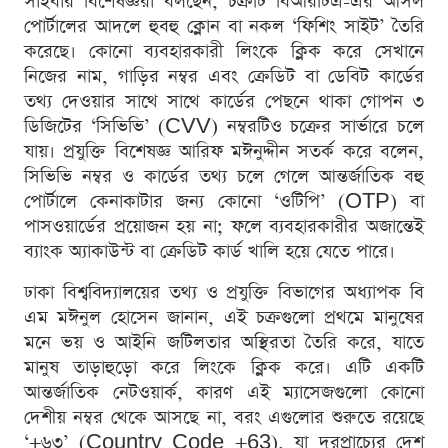
সাইবার বিশেষজ্ঞরা বলছেন, চক্রটি বিআরটিএ-এর আসল
পোর্টালের আদলে হুবহু ক্লোন বা নকল ‘ফিশিং সাইট’ তৈরি
করেছে। কোনো ব্যবহারকারী লিংকে ক্লিক করে সেখানে
নিজের নাম, গাড়ির নম্বর এবং ক্রেডিট বা ডেবিট কার্ডের
তথ্য দেওয়ার সাথে সাথে কার্ডের পেছনে থাকা গোপন ৩
ডিজিটের ‘সিভিভি’ (CVV) নম্বরটিও চক্রের সার্ভারে চলে
যায়। প্রযুক্তি বিশেষজ্ঞ আরিফ মঈনুদ্দীন সতর্ক করে বলেন,
সিভিভি নম্বর ও কার্ডের তথ্য চলে গেলে আন্তর্জাতিক বহু
পোর্টালে কেনাকাটার জন্য কোনো ‘ওটিপি’ (OTP) বা
পাসওয়ার্ডের প্রয়োজন হয় না; ফলে ব্যবহারকারীর অজান্তেই
ব্যাংক অ্যাকাউন্ট বা ক্রেডিট কার্ড খালি হয়ে যেতে পারে।
ঢাকা বিশ্ববিদ্যালয়ের তথ্য ও প্রযুক্তি বিভাগের অধ্যাপক বি
এম মঈনুল হোসেন জানান, এই চক্রগুলো প্রথমে মানুষের
মনে ভয় ও আইনি জটিলতার অস্থিরতা তৈরি করে, যাতে
মানুষ তাড়াহুড়ো করে লিংকে ক্লিক করে। এটি একটি
আন্তর্জাতিক নেটওয়ার্ক, কারণ এই ম্যাসেজগুলো কোনো
দেশীয় নম্বর থেকে আসছে না, বরং এগুলোর শুরুতে রয়েছে
‘+৬৩’ (Country Code +63), যা দূরপ্রাচ্যের দেশ