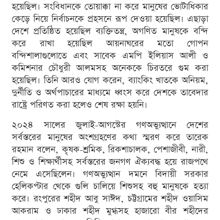
হয়েছিল। সংবিধানকে তোয়াক্কা না করে মানুষের ভোটাধিকার
কেড়ে নিয়ে নির্বাচনকে প্রহসনে রূপ দেওয়া হয়েছিল। এছাড়া
দেশে প্রতিষ্ঠিত হয়েছিল ব্যক্তিতন্ত্র, অগণিত মানুষকে বন্দি
করে রাখা হয়েছিল আয়নাঘরের মতো গোপন
বন্দিশালাগুলোতে এবং সাবেক এমপি ইলিয়াস আলী ও
কমিশনার চৌধুরী আলমসহ অনেককে চিরতরে গুম করা
হয়েছিল। তিনি আরও যোগ করেন, ব্যাংকিং খাতকে অনিয়ম,
দুর্নীতি ও অর্থপাচারের মাধ্যমে ধ্বংস করে দেশকে তাবেদার
রাষ্ট্রে পরিণত করা হলেও শেষ রক্ষা হয়নি।
২০২৪ সালের জুলাই-আগস্টের গণঅভ্যুত্থানে দেশের
সর্বস্তরের মানুষের অংশগ্রহণের কথা স্মরণ করে তারেক
রহমান বলেন, কৃষক-শ্রমিক, রিকশাচালক, পেশাজীবী, নারী,
শিশু ও শিক্ষার্থীসহ সর্বস্তরের জনগণ ঐক্যবদ্ধ হয়ে রাজপথে
নেমে এসেছিলেন। গণঅভ্যুত্থান দমনে বিদায়ী সরকার
হেলিকপ্টার থেকে গুলি চালিয়ে শিশুসহ বহু মানুষকে হত্যা
করে। রংপুরের শহীদ আবু সাঈদ, চট্টগ্রামের শহীদ ওয়াসিম
আকরাম ও ঢাকার শহীদ মুগ্ধসহ হাজারো বীর শহীদের