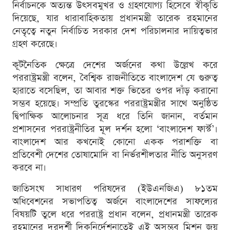
নির্বাচনকে অত্যন্ত উৎসবমুখর ও গ্রহণযোগ্য হিসেবে স্বীকৃতি
দিয়েছে, যার ধারাবাহিকতায় প্রধানমন্ত্রী তারেক রহমানের
নেতৃত্বে নতুন নির্বাচিত সরকার দেশ পরিচালনার দায়িত্বভার
গ্রহণ করেছে।
কূটনৈতিক ক্ষেত্রে দেশের অর্জনের কথা উল্লেখ করে
পররাষ্ট্রমন্ত্রী বলেন, বৈশ্বিক রাজনীতিতে বাংলাদেশ যে গুরুত্ব
হারাতে বসেছিল, তা আবার শক্ত ভিতের ওপর দাঁড় করানো
সম্ভব হয়েছে। সম্প্রতি তুরস্কের পররাষ্ট্রমন্ত্রীর সাথে অনুষ্ঠিত
দ্বিপাক্ষিক আলোচনার সূত্র ধরে তিনি জানান, বর্তমান
প্রশাসনের পররাষ্ট্রনীতির মূল দর্শন হলো ‘বাংলাদেশ ফার্স্ট’।
বাংলাদেশ আর কখনোই কোনো একক পরাশক্তি বা
প্রতিবেশী দেশের তোষামোদি বা নির্ভরশীলতার নীতি অনুসরণ
করবে না।
জাতিসংঘ সাধারণ পরিষদের (ইউএনজিএ) ৮১তম
অধিবেশনের সভাপতিত্ব অর্জনে বাংলাদেশের সাফল্যের
বিষয়টি তুলে ধরে পররাষ্ট্র প্রধান বলেন, প্রধানমন্ত্রী তারেক
রহমানের দূরদর্শী দিকনির্দেশনাতেই এই অসম্ভব মিশন জয়