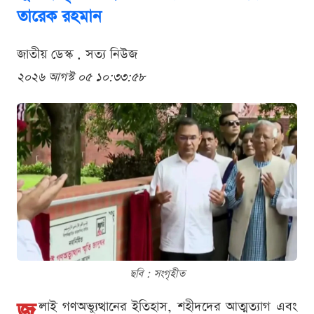
তারেক রহমান
জাতীয় ডেস্ক . সত্য নিউজ
২০২৬ আগস্ট ০৫ ১০:৩৩:৫৮
ছবি : সংগৃহীত
জু
লাই গণঅভ্যুত্থানের ইতিহাস, শহীদদের আত্মত্যাগ এবং